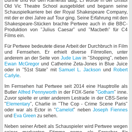
Bühne und vor den Kameras tätig. Er wurde in der Bristol
Old Vic Theatre School ausgebildet und begann seine
bei X
Schauspielkarriere bei der Royal Shakespeare Company,
mit der er drei Jahre auf Tour ging. Seine Erfahrung mit den
bei Facebook
Shakespeare-Stücken brachte Pertwee auch in die BBC-
Produktion von "Julius Caesar" und "Macbeth" für C4
Films ein.
Kontakt
Für Pertwee bedeutete diese Arbeit der Durchbruch in Film
und Fernsehen. Er erhielt diverse Filmrollen, unter
Nutzungsbedingungen
anderem an der Seite von
Jude Law
in "Shopping", neben
Ewan McGregor
und Catherine Zeta-Jones in Blue Juice
Datenschutz
oder in "51st State" mit
Samuel L. Jackson
und
Robert
Carlyle
.
Cookie-Einstellungen
Im Fernsehen hat Pertwee seit 2014 eine Hauptrolle als
Impressum
Butler
Alfred Pennyworth
in der FOX-Serie "
Gotham
" inne.
Zuvor spielte er unter anderem Lestrade in der CBS-Serie
Desktop-Ansicht
"
Elementary
", Charlie in "The Cop - Crime Scene Paris"
myFanbase
oder war als Ector in "
Camelot
" neben
Joseph Fiennes
und
Eva Green
zu sehen.
Neben seiner Arbeit als Schauspieler wird Pertwee wegen