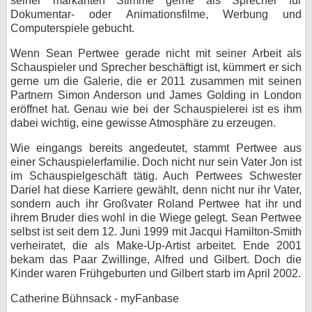
seiner markanten Stimme gerne als Sprecher für
Dokumentar- oder Animationsfilme, Werbung und
Computerspiele gebucht.
Wenn Sean Pertwee gerade nicht mit seiner Arbeit als
Schauspieler und Sprecher beschäftigt ist, kümmert er sich
gerne um die Galerie, die er 2011 zusammen mit seinen
Partnern Simon Anderson und James Golding in London
eröffnet hat. Genau wie bei der Schauspielerei ist es ihm
dabei wichtig, eine gewisse Atmosphäre zu erzeugen.
Wie eingangs bereits angedeutet, stammt Pertwee aus
einer Schauspielerfamilie. Doch nicht nur sein Vater Jon ist
im Schauspielgeschäft tätig. Auch Pertwees Schwester
Dariel hat diese Karriere gewählt, denn nicht nur ihr Vater,
sondern auch ihr Großvater Roland Pertwee hat ihr und
ihrem Bruder dies wohl in die Wiege gelegt. Sean Pertwee
selbst ist seit dem 12. Juni 1999 mit Jacqui Hamilton-Smith
verheiratet, die als Make-Up-Artist arbeitet. Ende 2001
bekam das Paar Zwillinge, Alfred und Gilbert. Doch die
Kinder waren Frühgeburten und Gilbert starb im April 2002.
Catherine Bühnsack - myFanbase