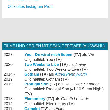
Offizielles Instagram-Profil
FILME UND SERIEN MIT SEAN PERTWEE (AUSWAHL)
2023
You - Du wirst mich lieben
(TV)
als
Vic
Originaltitel: You (TV)
2020
Two Weeks to Live
(TV)
als
Jimmy
Originaltitel: Two Weeks to Live (TV)
2014 -
Gotham
(TV)
als
Alfred Pennyworth
2019
Originaltitel: Gotham (TV)
2019
Prodigal Son
(TV)
als
Det. Owen Shannon
Originaltitel: Prodigal Son (#1.10 Silent Night)
(TV)
2013 -
Elementary
(TV)
als
Gareth Lestrade
2014
Originaltitel: Elementary (TV)
2011
Camelot
(TV)
als
Ector