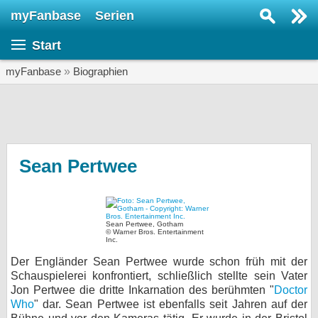
myFanbase
Serien
Serie suchen...
Start
Home
SERIEN
myFanbase
»
Biographien
Serien
Kolumnen
Interviews
Sean Pertwee
Veranstaltungen
KULTUR
Sean Pertwee, Gotham
Specials
© Warner Bros. Entertainment
Inc.
SERVICE
Der Engländer Sean Pertwee wurde schon früh mit der
Schauspielerei konfrontiert, schließlich stellte sein Vater
Gewinnspiele
Jon Pertwee die dritte Inkarnation des berühmten "
Doctor
Who
" dar. Sean Pertwee ist ebenfalls seit Jahren auf der
Forum