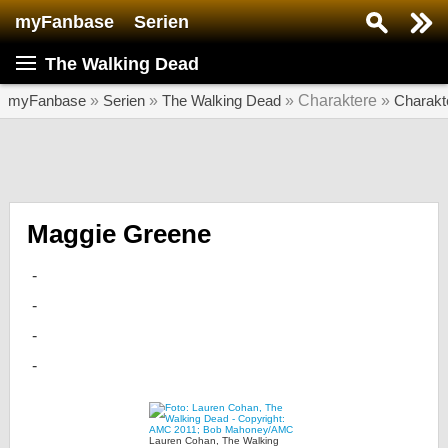
myFanbase
Serien
Serie suchen...
The Walking Dead
Home
SERIEN
myFanbase
»
Serien
»
The Walking Dead
» Charaktere »
Charakt
Serien
Kolumnen
Interviews
Maggie Greene
Veranstaltungen
KULTUR
Specials
SERVICE
Gewinnspiele
Forum
Lauren Cohan, The Walking