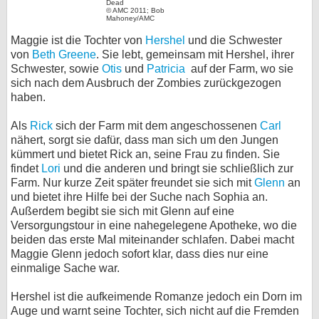
Dead
© AMC 2011; Bob
bei X
Mahoney/AMC
Maggie ist die Tochter von
Hershel
und die Schwester
bei Facebook
von
Beth Greene
. Sie lebt, gemeinsam mit Hershel, ihrer
Schwester, sowie
Otis
und
Patricia
auf der Farm, wo sie
sich nach dem Ausbruch der Zombies zurückgezogen
Kontakt
haben.
Als
Rick
sich der Farm mit dem angeschossenen
Carl
Nutzungsbedingungen
nähert, sorgt sie dafür, dass man sich um den Jungen
kümmert und bietet Rick an, seine Frau zu finden. Sie
Datenschutz
findet
Lori
und die anderen und bringt sie schließlich zur
Farm. Nur kurze Zeit später freundet sie sich mit
Glenn
an
Cookie-Einstellungen
und bietet ihre Hilfe bei der Suche nach Sophia an.
Außerdem begibt sie sich mit Glenn auf eine
Impressum
Versorgungstour in eine nahegelegene Apotheke, wo die
beiden das erste Mal miteinander schlafen. Dabei macht
Desktop-Ansicht
Maggie Glenn jedoch sofort klar, dass dies nur eine
myFanbase
einmalige Sache war.
Hershel ist die aufkeimende Romanze jedoch ein Dorn im
Auge und warnt seine Tochter, sich nicht auf die Fremden