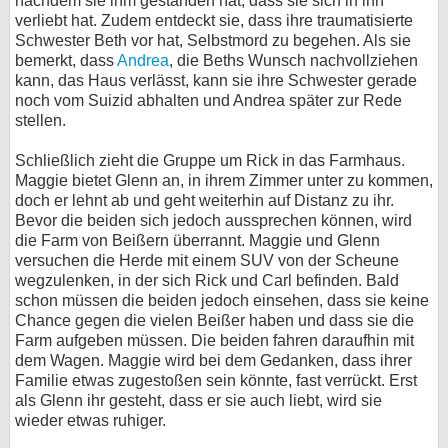
nachdem sie ihm gestanden hat, dass sie sich in ihn
verliebt hat. Zudem entdeckt sie, dass ihre traumatisierte
Schwester Beth vor hat, Selbstmord zu begehen. Als sie
bemerkt, dass
Andrea
, die Beths Wunsch nachvollziehen
kann, das Haus verlässt, kann sie ihre Schwester gerade
noch vom Suizid abhalten und Andrea später zur Rede
stellen.
Schließlich zieht die Gruppe um Rick in das Farmhaus.
Maggie bietet Glenn an, in ihrem Zimmer unter zu kommen,
doch er lehnt ab und geht weiterhin auf Distanz zu ihr.
Bevor die beiden sich jedoch aussprechen können, wird
die Farm von Beißern überrannt. Maggie und Glenn
versuchen die Herde mit einem SUV von der Scheune
wegzulenken, in der sich Rick und Carl befinden. Bald
schon müssen die beiden jedoch einsehen, dass sie keine
Chance gegen die vielen Beißer haben und dass sie die
Farm aufgeben müssen. Die beiden fahren daraufhin mit
dem Wagen. Maggie wird bei dem Gedanken, dass ihrer
Familie etwas zugestoßen sein könnte, fast verrückt. Erst
als Glenn ihr gesteht, dass er sie auch liebt, wird sie
wieder etwas ruhiger.