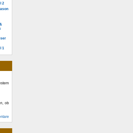
l 2
Mason
 &
s
eser
l 1
stern
en, ob
ntare