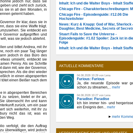
chonne jedoch nur, dass sie
Inhalt: Ich und die Walter Boys - Inhalt Staffe
 geben und zieht sich zurück,
Chicago Fire - Charakterbeschreibungen: 
ss sie in all den Monaten, in
kennen gelernt haben.
Chicago Fire - Episodenguide: #12.06 Die
Hochzeitsfeier
overnor ihr klar, dass sie in
News: Kurz & Knapp: God of War, Sherlock
n, dass sie eine Waffe trägt.
Daughter, Best Medicine, Secrets of Secret
t umzusehen. Sie entdeckt ein
Stuart Fails to Save the Universe -
m Governor aufgegriffen und
Episodenguide: #1.02 Spoiler: Zack ist in di
will, was sie jedoch ablehnt.
Folge
len und bittet Andrea, mit ihr
Inhalt: Ich und die Walter Boys - Inhalt Staffe
nne, noch ein paar Tag länger
 dann jedoch in das Büro des
 etwas umsieht, entdeckt sie
amen Penny. Als sie Schritte
AKTUELLE KOMMENTARE
t dann mit, wie der Governor,
prechen. Als die drei wieder
04.08.2026 10:29 von Lena
eßlich in einen abgesperrten
Furious: Furious
nd tötet einen Beißer nach dem
Ja, die neueste Episode war ge
schon zu streamen,...
mehr
sie in abgesperrten Bereichen
04.08.2026 10:27 von Lena
 zu setzen, bietet er ihr an,
Paradise: Paradise
Sie überrascht ihn und kann
Ich bin immer hin- und hergeriss
nterkunft zurück, um ein paar
ein Ereignis den...
mehr
t sich weiterhin, mit ihr zu
ury nicht das ist, was es
mehr Komme
 den Weg.
io verfolgt, die den Auftrag
zu überwältigen, wird jedoch