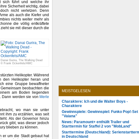
t sich führt und welche ihr
ihre Sicherheit wichtig, dabei
doch nicht verletzen. Denn
Arme als auch die Kiefer und
mbies nichts weiter mehr als
onne die völlig entkräftete
 zieht sie mit dieser durch die
Danai Gurira, The Walking Dead
© Frank Ockenfels/AMC
stürzten Helikopter. Während
n den Helikopter heran und
sich eine Gruppe bewaffneter
. Gemeinsam beobachten die
MEISTGELESEN
 einem am Boden liegenden
st. Dann werden sie von
Merle
Charaktere: Ich und die Walter Boys -
Charaktere
bracht, wo man sie unter
Gewinnspiele: Gewinnspiel: Funko Pop!-Set
nt ihm zu erzählen, was seit
"Vaiana"
teht. Als der Governor hinzu
News: Paramount+ enthüllt Trailer und
rück gibt, was dieser jedoch
Starttermin für Staffel 2 von "MobLand"
bury blieben zu können.
Starttermine (Deutschland): Serienstartter
n er um die Stadt gebaut hat
in Deutschland