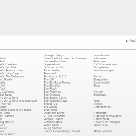
▲ Nac
Stranger Things
Serienlexikon
 Men
Stuart Fails to Save the Universe
Interviews
fest
Summerland Beach
Kolumnen
el's Daredevil
Supernatural
DVD-Rezensionen
el's Iron Fist
Switched at Birth
Fotogalerien
el's Jessica Jones
Taras Welten
Veranstaltungen
el's Luke Cage
Teen Wolf
el's The Defenders
Terminator: S.C.C.
Forum
rn Family
The 100
Biographien
ville
The Big Bang Theory
Gewinnspiele
Girl
The Blacklist
Shop
Tuck
The Flash
, California
The Following
Kontakt
ber Road
The Originals
Bewerben
 Upon a Time
The Secret Circle
 Upon a Time in Wonderland
The Walking Dead
Team
Tree Hill
This Is Us
Presse
ander
Tru Calling
Unternehmen
ander: Blood of My Blood
True Blood
on Break
Under the Dome
Netiquette
ate Practice
V - Die Besucher
Nutzungsbedingungen
ch
Vampire Diaries
Datenschutz
ing Daisies
Veronica Mars
Cookie-Einstellungen
tico
White Collar
Impressum
lution
Young Sheldon
ell
Zoey's Extraordinary Playlist
Mobile Version
antha Who?