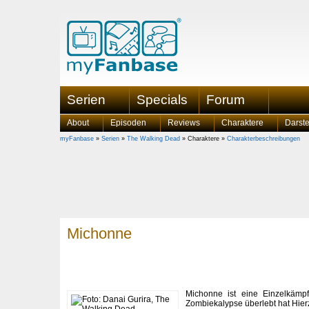
Serien
Specials
Forum
About
Episoden
Reviews
Charaktere
Darste
myFanbase
»
Serien
»
The Walking Dead
» Charaktere »
Charakterbeschreibungen
Michonne
Michonne ist eine Einzelkämpf
Zombiekalypse überlebt hat Hier