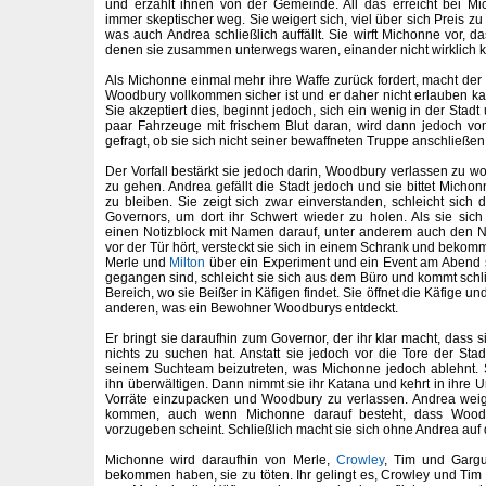
und erzählt ihnen von der Gemeinde. All das erreicht bei Mi
immer skeptischer weg. Sie weigert sich, viel über sich Preis zu
was auch Andrea schließlich auffällt. Sie wirft Michonne vor, da
denen sie zusammen unterwegs waren, einander nicht wirklich 
Als Michonne einmal mehr ihre Waffe zurück fordert, macht der G
Woodbury vollkommen sicher ist und er daher nicht erlauben kan
Sie akzeptiert dies, beginnt jedoch, sich ein wenig in der Stad
paar Fahrzeuge mit frischem Blut daran, wird dann jedoch vo
gefragt, ob sie sich nicht seiner bewaffneten Truppe anschließen 
Der Vorfall bestärkt sie jedoch darin, Woodbury verlassen zu wol
zu gehen. Andrea gefällt die Stadt jedoch und sie bittet Micho
zu bleiben. Sie zeigt sich zwar einverstanden, schleicht sich
Governors, um dort ihr Schwert wieder zu holen. Als sie sich
einen Notizblock mit Namen darauf, unter anderem auch den N
vor der Tür hört, versteckt sie sich in einem Schrank und bekomm
Merle und
Milton
über ein Experiment und ein Event am Abend s
gegangen sind, schleicht sie sich aus dem Büro und kommt schli
Bereich, wo sie Beißer in Käfigen findet. Sie öffnet die Käfige u
anderen, was ein Bewohner Woodburys entdeckt.
Er bringt sie daraufhin zum Governor, der ihr klar macht, dass 
nichts zu suchen hat. Anstatt sie jedoch vor die Tore der Stadt
seinem Suchteam beizutreten, was Michonne jedoch ablehnt. 
ihn überwältigen. Dann nimmt sie ihr Katana und kehrt in ihre U
Vorräte einzupacken und Woodbury zu verlassen. Andrea weiger
kommen, auch wenn Michonne darauf besteht, dass Woodb
vorzugeben scheint. Schließlich macht sie sich ohne Andrea auf
Michonne wird daraufhin von Merle,
Crowley
, Tim und Gargul
bekommen haben, sie zu töten. Ihr gelingt es, Crowley und Tim 