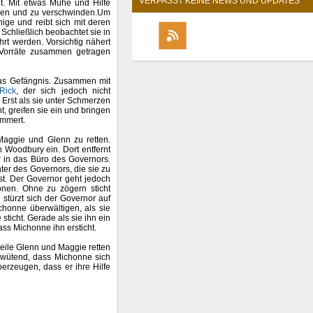
VERPASST KEINE NEWS UND UPDATES
ht. Mit etwas Mühe und Hilfe
lösen und zu verschwinden.Um
ige und reibt sich mit deren
Schließlich beobachtet sie in
rt werden. Vorsichtig nähert
d Vorräte zusammen getragen
das Gefängnis. Zusammen mit
Rick
, der sich jedoch nicht
. Erst als sie unter Schmerzen
, greifen sie ein und bringen
mmert.
Maggie und Glenn zu retten.
n Woodbury ein. Dort entfernt
r in das Büro des Governors.
ter des Governors, die sie zu
st. Der Governor geht jedoch
onen. Ohne zu zögern sticht
stürzt sich der Governor auf
chonne überwältigen, als sie
ticht. Gerade als sie ihn ein
ass Michonne ihn ersticht.
weile Glenn und Maggie retten
t wütend, dass Michonne sich
erzeugen, dass er ihre Hilfe