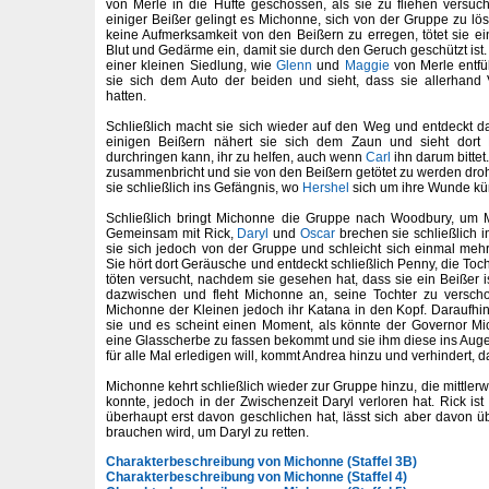
von Merle in die Hüfte geschossen, als sie zu fliehen versuc
einiger Beißer gelingt es Michonne, sich von der Gruppe zu 
keine Aufmerksamkeit von den Beißern zu erregen, tötet sie ein
Blut und Gedärme ein, damit sie durch den Geruch geschützt ist. 
einer kleinen Siedlung, wie
Glenn
und
Maggie
von Merle entfüh
sie sich dem Auto der beiden und sieht, dass sie allerhan
hatten.
Schließlich macht sie sich wieder auf den Weg und entdeckt 
einigen Beißern nähert sie sich dem Zaun und sieht dort
durchringen kann, ihr zu helfen, auch wenn
Carl
ihn darum bittet
zusammenbricht und sie von den Beißern getötet zu werden droht
sie schließlich ins Gefängnis, wo
Hershel
sich um ihre Wunde kü
Schließlich bringt Michonne die Gruppe nach Woodbury, um 
Gemeinsam mit Rick,
Daryl
und
Oscar
brechen sie schließlich i
sie sich jedoch von der Gruppe und schleicht sich einmal meh
Sie hört dort Geräusche und entdeckt schließlich Penny, die Toch
töten versucht, nachdem sie gesehen hat, dass sie ein Beißer i
dazwischen und fleht Michonne an, seine Tochter zu versch
Michonne der Kleinen jedoch ihr Katana in den Kopf. Daraufhin 
sie und es scheint einen Moment, als könnte der Governor Mi
eine Glasscherbe zu fassen bekommt und sie ihm diese ins Auge s
für alle Mal erledigen will, kommt Andrea hinzu und verhindert, d
Michonne kehrt schließlich wieder zur Gruppe hinzu, die mittler
konnte, jedoch in der Zwischenzeit Daryl verloren hat. Rick is
überhaupt erst davon geschlichen hat, lässt sich aber davon üb
brauchen wird, um Daryl zu retten.
Charakterbeschreibung von Michonne (Staffel 3B)
Charakterbeschreibung von Michonne (Staffel 4)