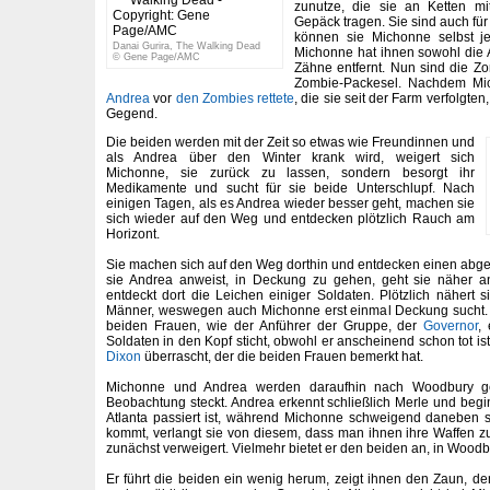
zunutze, die sie an Ketten mi
Gepäck tragen. Sie sind auch für 
können sie Michonne selbst je
Danai Gurira, The Walking Dead
Michonne hat ihnen sowohl die 
© Gene Page/AMC
Zähne entfernt. Nun sind die Zo
Zombie-Packesel. Nachdem Mich
Andrea
vor
den Zombies rettete
, die sie seit der Farm verfolgten,
Gegend.
Die beiden werden mit der Zeit so etwas wie Freundinnen und
als Andrea über den Winter krank wird, weigert sich
Michonne, sie zurück zu lassen, sondern besorgt ihr
Medikamente und sucht für sie beide Unterschlupf. Nach
einigen Tagen, als es Andrea wieder besser geht, machen sie
sich wieder auf den Weg und entdecken plötzlich Rauch am
Horizont.
Sie machen sich auf den Weg dorthin und entdecken einen abge
sie Andrea anweist, in Deckung zu gehen, geht sie näher a
entdeckt dort die Leichen einiger Soldaten. Plötzlich nähert 
Männer, weswegen auch Michonne erst einmal Deckung sucht
beiden Frauen, wie der Anführer der Gruppe, der
Governor
,
Soldaten in den Kopf sticht, obwohl er anscheinend schon tot i
Dixon
überrascht, der die beiden Frauen bemerkt hat.
Michonne und Andrea werden daraufhin nach Woodbury ge
Beobachtung steckt. Andrea erkennt schließlich Merle und begin
Atlanta passiert ist, während Michonne schweigend daneben s
kommt, verlangt sie von diesem, dass man ihnen ihre Waffen zu
zunächst verweigert. Vielmehr bietet er den beiden an, in Wood
Er führt die beiden ein wenig herum, zeigt ihnen den Zaun, de