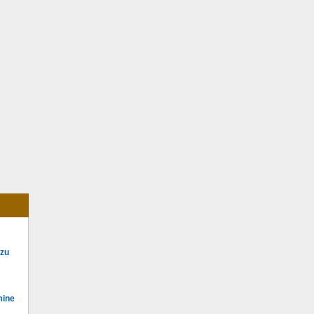
 zu
mine