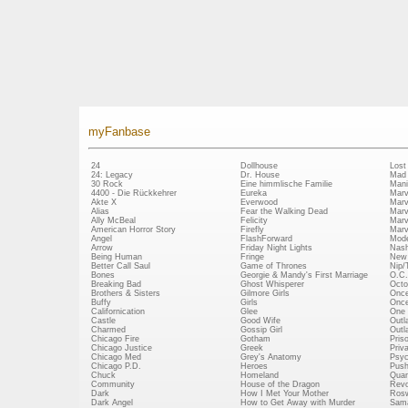
myFanbase
24
Dollhouse
Lost
24: Legacy
Dr. House
Mad
30 Rock
Eine himmlische Familie
Mani
4400 - Die Rückkehrer
Eureka
Marv
Akte X
Everwood
Marv
Alias
Fear the Walking Dead
Marv
Ally McBeal
Felicity
Marv
American Horror Story
Firefly
Marv
Angel
FlashForward
Mode
Arrow
Friday Night Lights
Nash
Being Human
Fringe
New 
Better Call Saul
Game of Thrones
Nip/
Bones
Georgie & Mandy's First Marriage
O.C.
Breaking Bad
Ghost Whisperer
Octo
Brothers & Sisters
Gilmore Girls
Once
Buffy
Girls
Once
Californication
Glee
One 
Castle
Good Wife
Outl
Charmed
Gossip Girl
Outl
Chicago Fire
Gotham
Pris
Chicago Justice
Greek
Priv
Chicago Med
Grey's Anatomy
Psy
Chicago P.D.
Heroes
Push
Chuck
Homeland
Quan
Community
House of the Dragon
Revo
Dark
How I Met Your Mother
Rosw
Dark Angel
How to Get Away with Murder
Sam