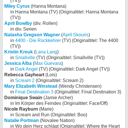
(TV))
Miley Cyrus
(Hanna Montana)
in Hanna Montana (TV) (Originaltitel: Hanna Montana
(TV))
April Bowlby
(div. Rollen)
in div. Serien
Natasha Gregson Wagner
(
April Skouris
)
in
4400 - Die Rückkehrer
(TV) (Originaltitel: The 4400
(TV))
Kristin Kreuk
(
Lana Lang
)
in
Smallville
(TV) (Originaltitel: Smallville (TV))
Jessica Alba
(
Max Guevara
)
in
Dark Angel
(TV) (Originaltitel: Dark Angel (TV))
Rebecca Gayheart
(Lois)
in
Scream 2
(Originaltitel: Scream 2)
Mary Elizabeth Winstead
(Wendy Christensen)
in
Final Destination 3
(Originaltitel: Final Destination 3)
Dominique Swain
(Jamie Archer)
in Im Körper des Feindes (Originaltitel: Face/Off)
Nicole Rayburn
(Marie)
in Scream and Run (Originaltitel: Boo)
Natalie Portman
(Novalee Nation)
in Wo dein Herz schlägt (Originaltitel: Where the Heart