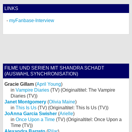
LINKS
myFanbase-Interview
FILME UND SERIEN MIT SHANDRA SCHADT
(AUSWAHL SYNCHRONISATION)
Gracie Gillam
(
April Young
)
in
Vampire Diaries
(TV) (Originaltitel: The Vampire
Diaries (TV))
Janet Montgomery
(
Olivia Maine
)
in
This Is Us
(TV) (Originaltitel: This Is Us (TV))
JoAnna Garcia Swisher
(
Arielle
)
in
Once Upon a Time
(TV) (Originaltitel: Once Upon a
Time (TV))
Alexandra Barreto
(
Pilar
)