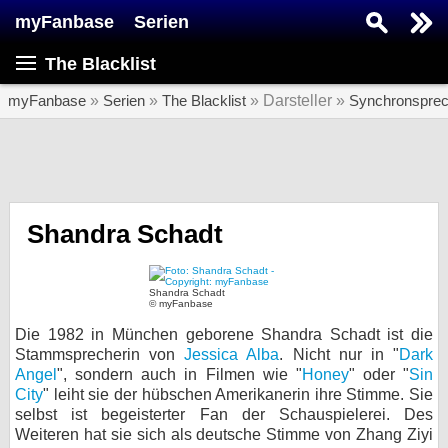
myFanbase
Serien
Serie suchen...
The Blacklist
Home
SERIEN
myFanbase
»
Serien
»
The Blacklist
» Darsteller »
Synchronsprec
Serien
Kolumnen
Interviews
Shandra Schadt
Veranstaltungen
KULTUR
Shandra Schadt
© myFanbase
Specials
Die 1982 in München geborene Shandra Schadt ist die
Stammsprecherin von
Jessica Alba
. Nicht nur in "
Dark
SERVICE
Angel
", sondern auch in Filmen wie "
Honey
" oder "
Sin
Gewinnspiele
City
" leiht sie der hübschen Amerikanerin ihre Stimme. Sie
selbst ist begeisterter Fan der Schauspielerei. Des
Forum
Weiteren hat sie sich als deutsche Stimme von Zhang Ziyi