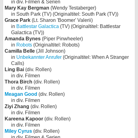
in div. Filmen & Serien
Mary Kay Bergman
(Wendy Testaberger)
in South Park (TV) (Originaltitel: South Park (TV))
Grace Park
(Lt. Sharon 'Boomer' Valerii)
in
Battlestar Galactica
(TV) (Originaltitel: Battlestar
Galactica (TV))
Amanda Bynes
(Piper Pinwheeler)
in
Robots
(Originaltitel: Robots)
Camilla Belle
(Jill Johnson)
in
Unbekannter Anrufer
(Originaltitel: When A Stranger
Calls)
Ling Bai
(div. Rollen)
in div. Filmen
Thora Birch
(div. Rollen)
in div. Filmen
Meagan Good
(div. Rollen)
in div. Filmen
Ziyi Zhang
(div. Rollen)
in div. Filmen
Kareena Kapoor
(div. Rollen)
in div. Filmen
Miley Cyrus
(div. Rollen)
in div. Filmen & Serien