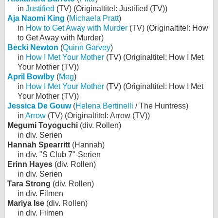
in
Justified
(TV) (Originaltitel: Justified (TV))
Aja Naomi King
(
Michaela Pratt
)
in
How to Get Away with Murder
(TV) (Originaltitel: How
to Get Away with Murder)
Becki Newton
(
Quinn Garvey
)
in
How I Met Your Mother
(TV) (Originaltitel: How I Met
Your Mother (TV))
April Bowlby
(
Meg
)
in
How I Met Your Mother
(TV) (Originaltitel: How I Met
Your Mother (TV))
Jessica De Gouw
(
Helena Bertinelli
/ The Huntress)
in
Arrow
(TV) (Originaltitel: Arrow (TV))
Megumi Toyoguchi
(div. Rollen)
in div. Serien
Hannah Spearritt
(Hannah)
in div. "S Club 7"-Serien
Erinn Hayes
(div. Rollen)
in div. Serien
Tara Strong
(div. Rollen)
in div. Filmen
Mariya Ise
(div. Rollen)
in div. Filmen