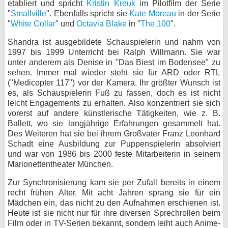
etabliert und spricht
Kristin Kreuk
im Pilotfilm der Serie
"
Smallville
". Ebenfalls spricht sie
Kate Moreau
in der Serie
bei X
"
White Collar
" und
Octavia Blake
in "
The 100
".
bei Facebook
Shandra ist ausgebildete Schauspielerin und nahm von
1997 bis 1999 Unterricht bei Ralph Willmann. Sie war
unter anderem als Denise in "Das Biest im Bodensee" zu
Kontakt
sehen. Immer mal wieder steht sie für ARD oder RTL
("Medicopter 117") vor der Kamera. Ihr größter Wunsch ist
Nutzungsbedingungen
es, als Schauspielerin Fuß zu fassen, doch es ist nicht
leicht Engagements zu erhalten. Also konzentriert sie sich
Datenschutz
vorerst auf andere künstlerische Tätigkeiten, wie z. B.
Ballett, wo sie langjährige Erfahrungen gesammelt hat.
Des Weiteren hat sie bei ihrem Großvater Franz Leonhard
Cookie-Einstellungen
Schadt eine Ausbildung zur Puppenspielerin absolviert
und war von 1986 bis 2000 feste Mitarbeiterin in seinem
Impressum
Marionettentheater München.
Desktop-Ansicht
Zur Synchronisierung kam sie per Zufall bereits in einem
myFanbase
recht frühen Alter. Mit acht Jahren sprang sie für ein
Mädchen ein, das nicht zu den Aufnahmen erschienen ist.
Heute ist sie nicht nur für ihre diversen Sprechrollen beim
Film oder in TV-Serien bekannt, sondern leiht auch Anime-