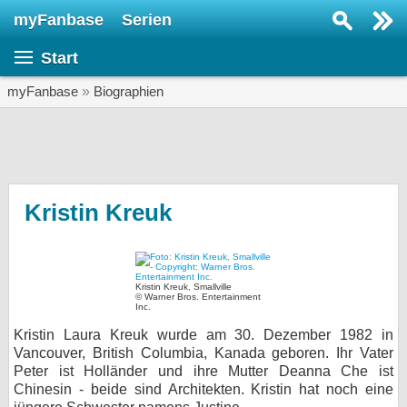
myFanbase
Serien
Serie suchen...
Start
Home
SERIEN
myFanbase
»
Biographien
Serien
Kolumnen
Interviews
Kristin Kreuk
Veranstaltungen
KULTUR
Kristin Kreuk, Smallville
Specials
© Warner Bros. Entertainment
Inc.
SERVICE
Kristin Laura Kreuk wurde am 30. Dezember 1982 in
Vancouver, British Columbia, Kanada geboren. Ihr Vater
Gewinnspiele
Peter ist Holländer und ihre Mutter Deanna Che ist
Chinesin - beide sind Architekten. Kristin hat noch eine
Forum