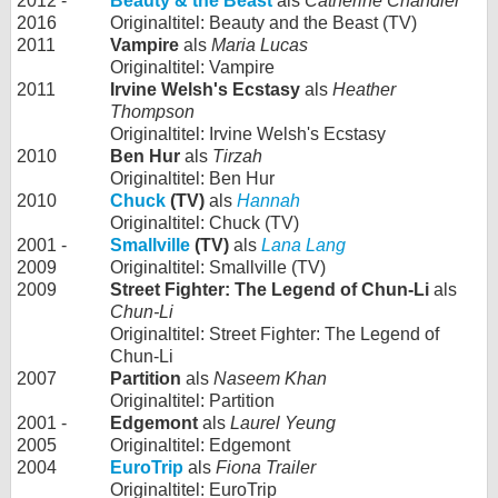
2012 -
Beauty & the Beast
als
Catherine Chandler
2016
Originaltitel: Beauty and the Beast (TV)
2011
Vampire
als
Maria Lucas
Originaltitel: Vampire
2011
Irvine Welsh's Ecstasy
als
Heather
Thompson
Originaltitel: Irvine Welsh's Ecstasy
2010
Ben Hur
als
Tirzah
Originaltitel: Ben Hur
2010
Chuck
(TV)
als
Hannah
Originaltitel: Chuck (TV)
2001 -
Smallville
(TV)
als
Lana Lang
2009
Originaltitel: Smallville (TV)
2009
Street Fighter: The Legend of Chun-Li
als
Chun-Li
Originaltitel: Street Fighter: The Legend of
Chun-Li
2007
Partition
als
Naseem Khan
Originaltitel: Partition
2001 -
Edgemont
als
Laurel Yeung
2005
Originaltitel: Edgemont
2004
EuroTrip
als
Fiona Trailer
Originaltitel: EuroTrip