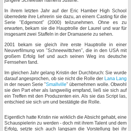
jüngere Schwester namens Justine.
bei X
In ihrem letzten Jahr auf der Eric Hamber High School
überredete ihre Lehrerin sie dazu, an einem Casting für die
bei Facebook
Serie "Edgemont" (2000) teilzunehmen. Ohne es zu
erwarten, bekam sie die Hauptrolle der Laurel und war für
insgesamt zwei Staffeln in der Dramaserie zu sehen.
Kontakt
2001 bekam sie gleich ihre erste Hauptrolle in einer
Neuverfilmung von "Schneewittchen", die in den USA mit
Nutzungsbedingungen
großem Erfolg lief und auch seinen Weg ins deutsche
Fernsehen fand.
Datenschutz
Im gleichen Jahr gelang Kristin der Durchbruch: Sie wurde
Cookie-Einstellungen
darauf angesprochen, ob sie nicht die Rolle der
Lana Lang
in der neuen Serie "
Smallville
" übernehmen wolle. Obwohl
Impressum
sie den Part eher als langweilig empfand, ließ sie sich auf
ein Treffen mit den Produzenten ein. Als sie das Script las,
Desktop-Ansicht
entschied sie sich um und bestätigte die Rolle.
myFanbase
Eigentlich hatte Kristin nie wirklich die Absicht gehabt, eine
Schauspielerin zu werden - doch mit ihrem Talent und dem
Erfolg, setzte sich auch langsam die Vorstellung bei ihr