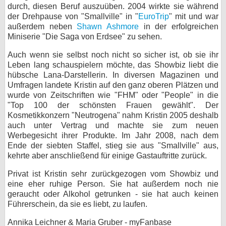
durch, diesen Beruf auszuüben. 2004 wirkte sie während
der Drehpause von "Smallville" in "
EuroTrip
" mit und war
außerdem neben
Shawn Ashmore
in der erfolgreichen
Miniserie "Die Saga von Erdsee" zu sehen.
Auch wenn sie selbst noch nicht so sicher ist, ob sie ihr
Leben lang schauspielern möchte, das Showbiz liebt die
hübsche Lana-Darstellerin. In diversen Magazinen und
Umfragen landete Kristin auf den ganz oberen Plätzen und
wurde von Zeitschriften wie "FHM" oder "People" in die
"Top 100 der schönsten Frauen gewählt". Der
Kosmetikkonzern "Neutrogena" nahm Kristin 2005 deshalb
auch unter Vertrag und machte sie zum neuen
Werbegesicht ihrer Produkte. Im Jahr 2008, nach dem
Ende der siebten Staffel, stieg sie aus "Smallville" aus,
kehrte aber anschließend für einige Gastauftritte zurück.
Privat ist Kristin sehr zurückgezogen vom Showbiz und
eine eher ruhige Person. Sie hat außerdem noch nie
geraucht oder Alkohol getrunken - sie hat auch keinen
Führerschein, da sie es liebt, zu laufen.
Annika Leichner & Maria Gruber - myFanbase