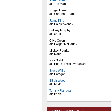
Josh Hartnett
als The Man
Rutger Hauer
als Cardinal Roark
Jaime King
als Goldie/Wendy
Brittany Murphy
als Shellie
Clive Owen
als Dwight McCarthy
Mickey Rourke
als Marv
Nick Stahl
als Roark Jr./Yellow Bastard
Bruce Willis
als Hartigan
Elijah Wood
als Kevin
Tommy Flanagan
als Brian
AKTUELLE KOMMENTARE