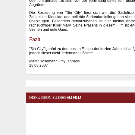
oder, um genauer zu sein, von der Verfilmung eines sehr düste
Abgründe.
Die Besetzung von "Sin City" liest sich wie die Gästeliste 
Zahlreiche Kinostars und beliebte Seriendarsteller geben sich 
überzeugen. Besonders hervorzuheben ist hier meiner Ansi
rachsüchtiger Killer Marv. Seine Präsenz in diesem Film ist en
Szenen und gute Gags.
Fazit
"Sin City" gehört zu den besten Filmen der letzten Jahre, ist au
jedoch sicher nicht Jedermanns Sache.
Maret Hosemann - myFanbase
28.08.2007
DISKUSSION ZU DIESEM FILM