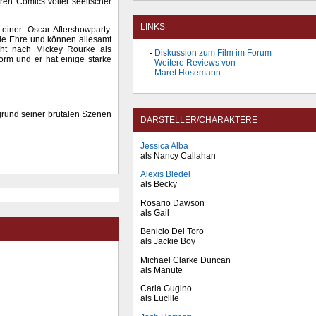
ren Comics voller seelischer
LINKS
einer Oscar-Aftershowparty.
die Ehre und können allesamt
cht nach Mickey Rourke als
Diskussion zum Film im Forum
orm und er hat einige starke
Weitere Reviews von
Maret Hosemann
fgrund seiner brutalen Szenen
DARSTELLER/CHARAKTERE
Jessica Alba
als Nancy Callahan
Alexis Bledel
als Becky
Rosario Dawson
als Gail
Benicio Del Toro
als Jackie Boy
Michael Clarke Duncan
als Manute
Carla Gugino
als Lucille