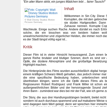
"Ein alter Mann stirbt, ein junges Mädchen lebt ... fairer Tausch!"
Inhalt
Willkommen in Sin City. Diese S
Korrupten, die mit den gebroc
© Walt Disney Studios Motion
sie düster. Hartgesotten. Dann
Pictures Germany
Zuhause nennen. Korrupte Cops
Wachleute. Einige suchen Rache. Andere dürstet es nach Erlö
solche, die ein bisschen was von beidem haben wolle
unwahrscheinlicher und zögerlicher Helden, die immer noch das
es der Stadt längst völlig egal ist...
Kritik
Dieser Film ist in vieler Hinsicht herausragend. Zum einen be
ganze Reihe brutaler und blutiger Szenen, doch es sind vor
Optik, die düstere Atmosphäre und die großartige Besetzun
Highlight machen.
Die Hintergründe des Films wurden ausschließlich digital herges
einem kräftigen Schwarz-Weiß gehalten, das jedoch immer mal 
die eine spezifische Bedeutung haben, unterbrochen wird
übertrieben klingen, wenn ich die Optik dieses Films als b
Regisseuren Robert Rodriguez und Frank Miller ist schon ein
außergewöhnlichen Bilder und der hervorragende Sound zieh
ihren Bann - zumindest war dies bei mir der Fall, wie ich gerne 
Die Story, die aus drei Handlungssträngen besteht, bietet nicht
sondern ist auch durchaus spannend und auf makabere Weise s
wird dagegen kein Wert gelegt, denn wir sprechen hier immerh