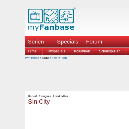
Serien
Specials
Forum
Filme
Filmspecials
Kolumnen
Schauspieler
myFanbase
» Kultur »
Film
»
Filme
Robert Rodriguez, Frank Miller
Sin City