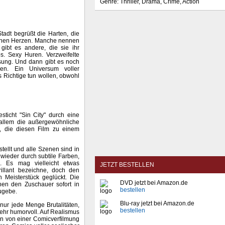
Genre: Thriller, Drama, Crime, Action
tadt begrüßt die Harten, die
henen Herzen. Manche nennen
 gibt es andere, die sie ihr
. Sexy Huren. Verzweifelte
sung. Und dann gibt es noch
n. Ein Universum voller
 Richtige tun wollen, obwohl
sticht "Sin City" durch eine
 allem die außergewöhnliche
g, die diesen Film zu einem
tellt und alle Szenen sind in
wieder durch subtile Farben,
. Es mag vielleicht etwas
JETZT BESTELLEN
rillant bezeichne, doch den
 Meisterstück geglückt. Die
DVD jetzt bei Amazon.de
en den Zuschauer sofort in
bestellen
zugebe.
Blu-ray jetzt bei Amazon.de
 nur jede Menge Brutalitäten,
bestellen
ehr humorvoll. Auf Realismus
in von einer Comicverfilmung