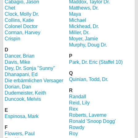
Cabagio, Jason
Maddox, Taylor Dr.
Chet
Matthews, Dr.
Clock, Molly Dr.
Maya
Collins, Katie
Michael
Colonel Doctor
Mickhead, Dr.
Corman, Harvey
Miller, Dr.
Crispin
Moyer, Jamie
Murphy, Doug Dr.
D
Dancer, Brian
P
Davis, Mike
Park, Dr. Eric (Staffel 10)
Dey, Dr. Sonja "Sunny"
Q
Dhanapani, Ed
Quinlan, Todd, Dr.
Die erbärmlichen Versager
Dorian, Dan
R
Dudemeister, Keith
Randall
Duncook, Melvis
Reid, Lily
Rex
E
Roberts, Laverne
Espinosa, Mark
Ronald 'Snoop Dogg'
F
Rowdy
Flowers, Paul
Roy