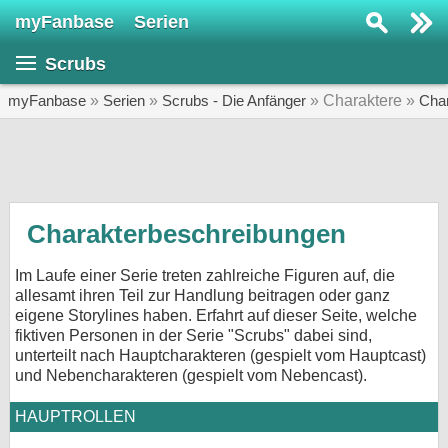
myFanbase
Serien
Serie suchen...
Scrubs
Home
SERIEN
myFanbase
»
Serien
»
Scrubs - Die Anfänger
» Charaktere »
Cha
Serien
Kolumnen
Interviews
Charakterbeschreibungen
Veranstaltungen
Im Laufe einer Serie treten zahlreiche Figuren auf, die
KULTUR
allesamt ihren Teil zur Handlung beitragen oder ganz
eigene Storylines haben. Erfahrt auf dieser Seite, welche
Specials
fiktiven Personen in der Serie "Scrubs" dabei sind,
unterteilt nach Hauptcharakteren (gespielt vom Hauptcast)
SERVICE
und Nebencharakteren (gespielt vom Nebencast).
Gewinnspiele
HAUPTROLLEN
Forum