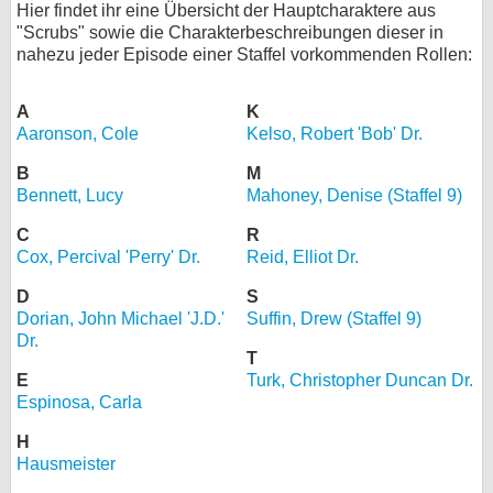
Hier findet ihr eine Übersicht der Hauptcharaktere aus
bei X
"Scrubs" sowie die Charakterbeschreibungen dieser in
nahezu jeder Episode einer Staffel vorkommenden Rollen:
bei Facebook
A
K
Aaronson, Cole
Kelso, Robert 'Bob' Dr.
Kontakt
B
M
Bennett, Lucy
Mahoney, Denise (Staffel 9)
Nutzungsbedingungen
C
R
Datenschutz
Cox, Percival 'Perry' Dr.
Reid, Elliot Dr.
Cookie-Einstellungen
D
S
Dorian, John Michael 'J.D.'
Suffin, Drew (Staffel 9)
Impressum
Dr.
T
Desktop-Ansicht
E
Turk, Christopher Duncan Dr.
Espinosa, Carla
myFanbase
H
Hausmeister