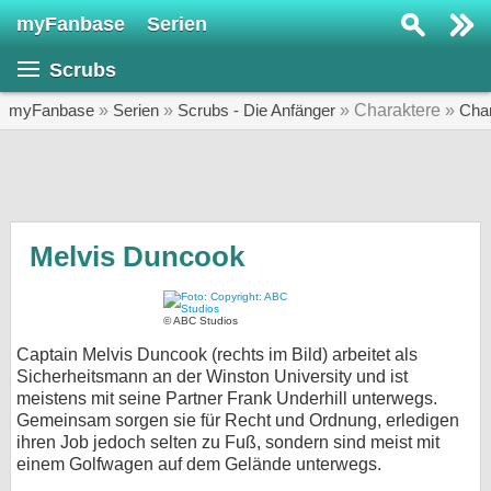
myFanbase
Serien
Serie suchen...
Scrubs
Home
SERIEN
myFanbase
»
Serien
»
Scrubs - Die Anfänger
» Charaktere »
Cha
Serien
Kolumnen
Interviews
Melvis Duncook
Veranstaltungen
KULTUR
© ABC Studios
Captain Melvis Duncook (rechts im Bild) arbeitet als
Specials
Sicherheitsmann an der Winston University und ist
SERVICE
meistens mit seine Partner Frank Underhill unterwegs.
Gemeinsam sorgen sie für Recht und Ordnung, erledigen
Gewinnspiele
ihren Job jedoch selten zu Fuß, sondern sind meist mit
einem Golfwagen auf dem Gelände unterwegs.
Forum