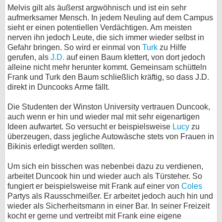
Melvis gilt als äußerst argwöhnisch und ist ein sehr
bei X
aufmerksamer Mensch. In jedem Neuling auf dem Campus
sieht er einen potentiellen Verdächtigen. Am meisten
bei Facebook
nerven ihn jedoch Leute, die sich immer wieder selbst in
Gefahr bringen. So wird er einmal von
Turk
zu Hilfe
gerufen, als
J.D.
auf einen Baum klettert, von dort jedoch
alleine nicht mehr herunter kommt. Gemeinsam schütteln
Kontakt
Frank und Turk den Baum schließlich kräftig, so dass J.D.
direkt in Duncooks Arme fällt.
Nutzungsbedingungen
Die Studenten der Winston University vertrauen Duncook,
Datenschutz
auch wenn er hin und wieder mal mit sehr eigenartigen
Ideen aufwartet. So versucht er beispielsweise
Lucy
zu
Cookie-Einstellungen
überzeugen, dass jegliche Autowäsche stets von Frauen in
Bikinis erledigt werden sollten.
Impressum
Um sich ein bisschen was nebenbei dazu zu verdienen,
Desktop-Ansicht
arbeitet Duncook hin und wieder auch als Türsteher. So
myFanbase
fungiert er beispielsweise mit Frank auf einer von
Coles
Partys als Rausschmeißer. Er arbeitet jedoch auch hin und
wieder als Sicherheitsmann in einer Bar. In seiner Freizeit
kocht er gerne und vertreibt mit Frank eine eigene