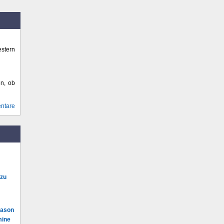
stern
en, ob
ntare
 zu
Mason
mine