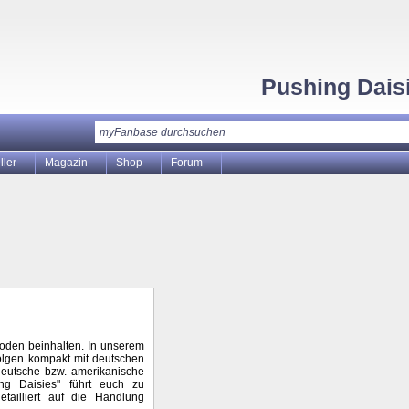
Pushing Dais
ller
Magazin
Shop
Forum
isoden beinhalten. In unserem
Folgen kompakt mit deutschen
 deutsche bzw. amerikanische
ing Daisies" führt euch zu
tailliert auf die Handlung