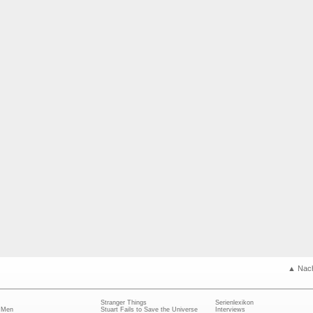
▲ Nac
Stranger Things
Serienlexikon
 Men
Stuart Fails to Save the Universe
Interviews