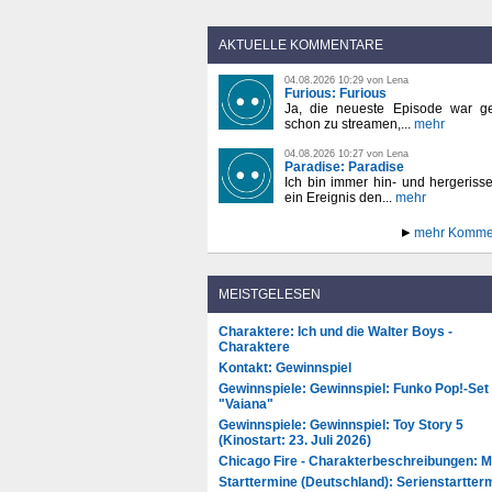
AKTUELLE KOMMENTARE
04.08.2026 10:29 von Lena
Furious: Furious
Ja, die neueste Episode war ge
schon zu streamen,...
mehr
04.08.2026 10:27 von Lena
Paradise: Paradise
Ich bin immer hin- und hergeriss
ein Ereignis den...
mehr
mehr Komme
MEISTGELESEN
Charaktere: Ich und die Walter Boys -
Charaktere
Kontakt: Gewinnspiel
Gewinnspiele: Gewinnspiel: Funko Pop!-Set
"Vaiana"
Gewinnspiele: Gewinnspiel: Toy Story 5
(Kinostart: 23. Juli 2026)
Chicago Fire - Charakterbeschreibungen: 
Starttermine (Deutschland): Serienstartter