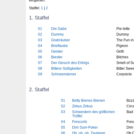
eingehen.
Staffel:
1
|
2
1. Staffel
01
Die Gabe
Pie-lette
02
Dummy
Dummy
03
Grabräuber
The Fun in
04
Brieftaube
Pigeon
05
Geister
Girth
06
Biester
Bitches
07
Der Geruch des Erfolgs
Smell of S
08
Bittere Süßigkeiten
Bitter Swe
09
Schneemänner
Corpsicle
2. Staffel
01
Betty Bienes Bienen
Bzzz
02
Zirkus Zirkus
Circ
03
Schwestern des göttlichen
Bad 
Trüffel
04
Frescorts
Fres
05
Dim Sum-Poker
Dim
06
Oh, oh, oh, Zauberei
Oh O