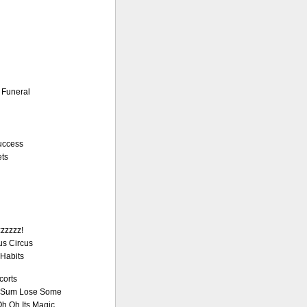
 Funeral
uccess
ets
zzzzz!
us Circus
Habits
corts
 Sum Lose Some
h Oh Its Magic