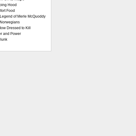
bing Hood
ort Food
Legend of Merle McQuoddy
 Norwegians
ow Dressed to Kill
er and Power
lunk