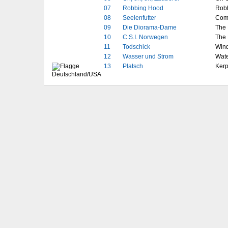
07
Robbing Hood
Rob
08
Seelenfutter
Comf
09
Die Diorama-Dame
The 
10
C.S.I. Norwegen
The
11
Todschick
Wind
12
Wasser und Strom
Wat
13
Platsch
Kerp