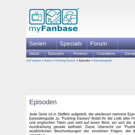
Serien
Specials
Forum
About
Episoden
Reviews
Charaktere
Darste
myFanbase
»
Serien
»
Pushing Daisies
» Episoden »
Episodenguide
Episoden
Jede Serie ist in Staffeln aufgeteilt, die wiederum mehrere Ep
Episodenguide zu "Pushing Daisies" findet ihr die Liste aller 
und englischen Titeln und seht auf einen Blick, wo sich die
Ausstrahlung gerade befindet. Diese Übersicht zur "Push
ausführlichen Beschreibungen der einzelnen Folgen, die de