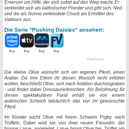
Emerson um Hilfe, der sich sofort auf den Weg macht. Er
verkleidet sich als katholischer Priester und gibt sich, Ned
bei X
und die als Nonne verkleidete Chuck als Ermittler des
Vatikans aus.
bei Facebook
Die Serie "Pushing Daisies" ansehen:
Kontakt
Nutzungsbedingungen
Powered by
Datenschutz
Die kleine Olive wünscht sich ein eigenes Pferd, einen
Cookie-Einstellungen
Araber. Da ihre Eltern ihr diesen Wunsch nicht erfüllen
wollen, beschließt Olive, sich nach Arabien durchzugraben
Impressum
- und findet dabei Dinosaurierknochen. Als Belohnung für
diesen spektakulären Fund erhält sie von einem
Desktop-Ansicht
arabischen Scheich tatsächlich das von ihr gewünschte
myFanbase
Pferd.
Im Kloster sucht Olive mit ihrem Schwein Pigby nach
Trüffeln. Dabei wird sie von ihrer neuen Freundin, der
Nonne Larue, angeleitet. Larue bringt Olive bei, Trüffel am