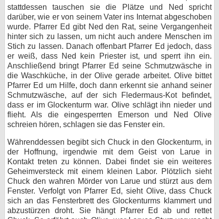
stattdessen tauschen sie die Plätze und Ned spricht
darüber, wie er von seinem Vater ins Internat abgeschoben
wurde. Pfarrer Ed gibt Ned den Rat, seine Vergangenheit
hinter sich zu lassen, um nicht auch andere Menschen im
Stich zu lassen. Danach offenbart Pfarrer Ed jedoch, dass
er weiß, dass Ned kein Priester ist, und sperrt ihn ein.
Anschließend bringt Pfarrer Ed seine Schmutzwäsche in
die Waschküche, in der Olive gerade arbeitet. Olive bittet
Pfarrer Ed um Hilfe, doch dann erkennt sie anhand seiner
Schmutzwäsche, auf der sich Fledermaus-Kot befindet,
dass er im Glockenturm war. Olive schlägt ihn nieder und
flieht. Als die eingesperrten Emerson und Ned Olive
schreien hören, schlagen sie das Fenster ein.
Währenddessen begibt sich Chuck in den Glockenturm, in
der Hoffnung, irgendwie mit dem Geist von Larue in
Kontakt treten zu können. Dabei findet sie ein weiteres
Geheimversteck mit einem kleinen Labor. Plötzlich sieht
Chuck den wahren Mörder von Larue und stürzt aus dem
Fenster. Verfolgt von Pfarrer Ed, sieht Olive, dass Chuck
sich an das Fensterbrett des Glockenturms klammert und
abzustürzen droht. Sie hängt Pfarrer Ed ab und rettet