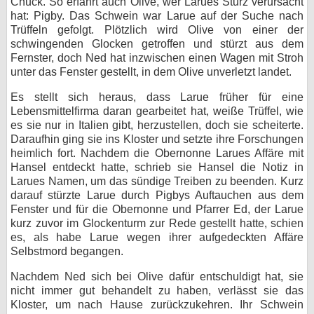
Chuck. So erfährt auch Olive, wer Larues Sturz verursacht
hat: Pigby. Das Schwein war Larue auf der Suche nach
Trüffeln gefolgt. Plötzlich wird Olive von einer der
schwingenden Glocken getroffen und stürzt aus dem
Fernster, doch Ned hat inzwischen einen Wagen mit Stroh
unter das Fenster gestellt, in dem Olive unverletzt landet.
Es stellt sich heraus, dass Larue früher für eine
Lebensmittelfirma daran gearbeitet hat, weiße Trüffel, wie
es sie nur in Italien gibt, herzustellen, doch sie scheiterte.
Daraufhin ging sie ins Kloster und setzte ihre Forschungen
heimlich fort. Nachdem die Obernonne Larues Affäre mit
Hansel entdeckt hatte, schrieb sie Hansel die Notiz in
Larues Namen, um das sündige Treiben zu beenden. Kurz
darauf stürzte Larue durch Pigbys Auftauchen aus dem
Fenster und für die Obernonne und Pfarrer Ed, der Larue
kurz zuvor im Glockenturm zur Rede gestellt hatte, schien
es, als habe Larue wegen ihrer aufgedeckten Affäre
Selbstmord begangen.
Nachdem Ned sich bei Olive dafür entschuldigt hat, sie
nicht immer gut behandelt zu haben, verlässt sie das
Kloster, um nach Hause zurückzukehren. Ihr Schwein