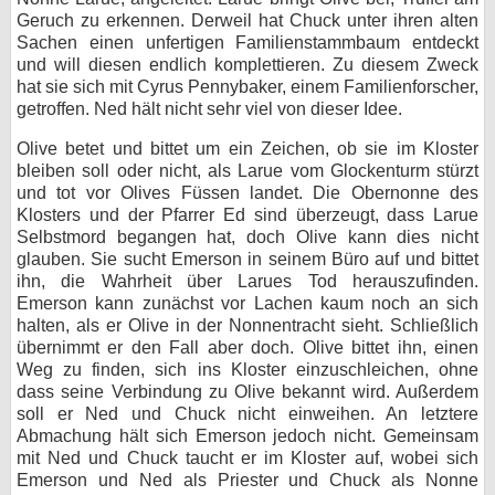
Geruch zu erkennen. Derweil hat Chuck unter ihren alten
Sachen einen unfertigen Familienstammbaum entdeckt
und will diesen endlich komplettieren. Zu diesem Zweck
hat sie sich mit Cyrus Pennybaker, einem Familienforscher,
getroffen. Ned hält nicht sehr viel von dieser Idee.
Olive betet und bittet um ein Zeichen, ob sie im Kloster
bleiben soll oder nicht, als Larue vom Glockenturm stürzt
und tot vor Olives Füssen landet. Die Obernonne des
Klosters und der Pfarrer Ed sind überzeugt, dass Larue
Selbstmord begangen hat, doch Olive kann dies nicht
glauben. Sie sucht Emerson in seinem Büro auf und bittet
ihn, die Wahrheit über Larues Tod herauszufinden.
Emerson kann zunächst vor Lachen kaum noch an sich
halten, als er Olive in der Nonnentracht sieht. Schließlich
übernimmt er den Fall aber doch. Olive bittet ihn, einen
Weg zu finden, sich ins Kloster einzuschleichen, ohne
dass seine Verbindung zu Olive bekannt wird. Außerdem
soll er Ned und Chuck nicht einweihen. An letztere
Abmachung hält sich Emerson jedoch nicht. Gemeinsam
mit Ned und Chuck taucht er im Kloster auf, wobei sich
Emerson und Ned als Priester und Chuck als Nonne