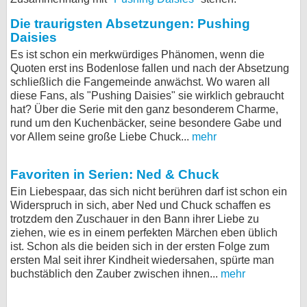
bei X
Die traurigsten Absetzungen: Pushing
Daisies
bei Facebook
Es ist schon ein merkwürdiges Phänomen, wenn die
Quoten erst ins Bodenlose fallen und nach der Absetzung
schließlich die Fangemeinde anwächst. Wo waren all
Kontakt
diese Fans, als "Pushing Daisies" sie wirklich gebraucht
hat? Über die Serie mit den ganz besonderem Charme,
Nutzungsbedingungen
rund um den Kuchenbäcker, seine besondere Gabe und
vor Allem seine große Liebe Chuck...
mehr
Datenschutz
Favoriten in Serien: Ned & Chuck
Cookie-Einstellungen
Ein Liebespaar, das sich nicht berühren darf ist schon ein
Widerspruch in sich, aber Ned und Chuck schaffen es
Impressum
trotzdem den Zuschauer in den Bann ihrer Liebe zu
ziehen, wie es in einem perfekten Märchen eben üblich
Desktop-Ansicht
ist. Schon als die beiden sich in der ersten Folge zum
myFanbase
ersten Mal seit ihrer Kindheit wiedersahen, spürte man
buchstäblich den Zauber zwischen ihnen...
mehr