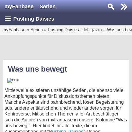
myFanbase
Serien
Serie suchen...
Pushing Daisies
Home
SERIEN
myFanbase
»
Serien
»
Pushing Daisies
» Magazin »
Was uns bew
Serien
Kolumnen
Interviews
Was uns bewegt
Veranstaltungen
KULTUR
Mittlerweile existieren unzählige Serien, die ebenso viele
Specials
Anknüpfungspunkte für Diskussionsthemen bieten.
Manche Aspekte sind bahnbrechend, lösen Begeisterung
SERVICE
aus, andere enttäuschend und wieder andere sorgen für
Kontroverse. Mit solchen Themen aller Art beschäftigen
Gewinnspiele
sich die Autoren von myFanbase in unserer Kolumne "Was
uns bewegt". Hier findet ihr alle Texte, die im
Forum
Zusammenhang mit "
Pushing Daisies
" stehen.