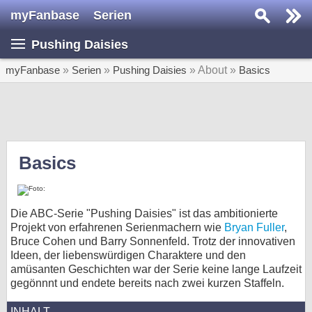
myFanbase
Serien
Serie suchen...
Pushing Daisies
Home
SERIEN
myFanbase
»
Serien
»
Pushing Daisies
» About »
Basics
Serien
Kolumnen
Interviews
Basics
Veranstaltungen
KULTUR
Die ABC-Serie "Pushing Daisies" ist das ambitionierte
Specials
Projekt von erfahrenen Serienmachern wie
Bryan Fuller
,
Bruce Cohen und Barry Sonnenfeld. Trotz der innovativen
SERVICE
Ideen, der liebenswürdigen Charaktere und den
amüsanten Geschichten war der Serie keine lange Laufzeit
Gewinnspiele
gegönnnt und endete bereits nach zwei kurzen Staffeln.
Forum
INHALT