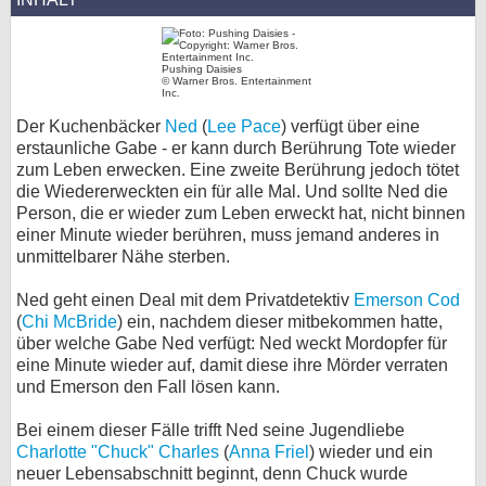
bei X
Pushing Daisies
bei Facebook
© Warner Bros. Entertainment
Inc.
Der Kuchenbäcker
Ned
(
Lee Pace
) verfügt über eine
Kontakt
erstaunliche Gabe - er kann durch Berührung Tote wieder
zum Leben erwecken. Eine zweite Berührung jedoch tötet
die Wiedererweckten ein für alle Mal. Und sollte Ned die
Nutzungsbedingungen
Person, die er wieder zum Leben erweckt hat, nicht binnen
einer Minute wieder berühren, muss jemand anderes in
Datenschutz
unmittelbarer Nähe sterben.
Cookie-Einstellungen
Ned geht einen Deal mit dem Privatdetektiv
Emerson Cod
(
Chi McBride
) ein, nachdem dieser mitbekommen hatte,
Impressum
über welche Gabe Ned verfügt: Ned weckt Mordopfer für
eine Minute wieder auf, damit diese ihre Mörder verraten
Desktop-Ansicht
und Emerson den Fall lösen kann.
myFanbase
Bei einem dieser Fälle trifft Ned seine Jugendliebe
Charlotte "Chuck" Charles
(
Anna Friel
) wieder und ein
neuer Lebensabschnitt beginnt, denn Chuck wurde