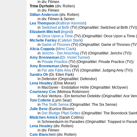
in div. Filmen
Trine Dyrholm
(div. Rollen)
in div. Filmen
Gillian Anderson
(div. Rollen)
in div. Filmen & Serien
Lea Thompson
(
Kathryn Kennish
)
in
Switched at Birth
(TV) (Originaltitel: Switched at Birth (TV)
Elizabeth Mitchell
(
Ingrid
)
in
Once Upon a Time
(TV) (Originaltitel: Once Upon a Time 
Michelle Fairley
(
Catelyn Stark
)
in
Game of Thrones
(TV) (Originaltitel: Game of Thrones (TV
Alicia Coppola
(
Mimi Clark
)
in
Jericho - Der Anschlag
(TV) (Originaltitel: Jericho (TV))
Amy Brenneman
(
Dr. Violet Turner
)
in
Private Practice
(TV) (Originaltitel: Private Practice (TV))
Amy Brenneman
(Amy Gray)
in
Für alle Fälle Amy
(TV) (Originaltitel: Judging Amy (TV))
Sandra Oh
(Dr. Ellen Park)
in Defendor (Originaltitel: Defendor)
Lena Headey
(Elise Moran)
in MacGyver - Endstation Hölle (Originaltitel: McGyver)
Courteney Cox
(Melissa Robinson)
in Ace Ventura - Ein tierischer Detektiv (Originaltitel: Ace Ven
Toni Collette
(Lynn Sear)
in
The Sixth Sense
(Originaltitel: The Six Sense)
Julie Benz
(Eunice Bloom)
in
Der Blutige Pfad Gottes
(Originaltitel: The Boondock Saint
Mädchen Amick
(Sarah Collins)
in Schneesturm im Paradies (Originaltitel: Trapped in Parad
Lena Headey
(div. Rollen)
in div. Filmen
Cate Blanchett
(div. Rollen)