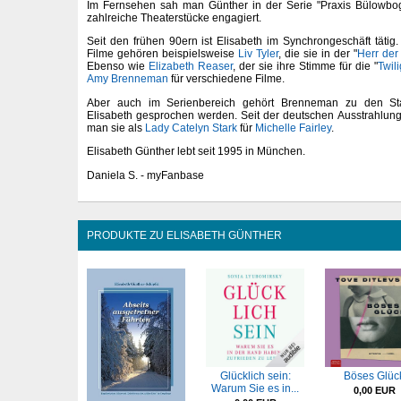
Im Fernsehen sah man Günther in der Serie "Praxis Bülowbo
zahlreiche Theaterstücke engagiert.
Seit den frühen 90ern ist Elisabeth im Synchrongeschäft tätig.
Filme gehören beispielsweise
Liv Tyler
, die sie in der "
Herr der
Ebenso wie
Elizabeth Reaser
, der sie ihre Stimme für die "
Twili
Amy Brenneman
für verschiedene Filme.
Aber auch im Serienbereich gehört Brenneman zu den St
Elisabeth gesprochen werden. Seit der deutschen Ausstrahlung
man sie als
Lady Catelyn Stark
für
Michelle Fairley
.
Elisabeth Günther lebt seit 1995 in München.
Daniela S. - myFanbase
PRODUKTE ZU ELISABETH GÜNTHER
Glücklich sein:
Böses Glüc
Warum Sie es in...
0,00 EUR