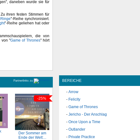
gen", daneben wurde sie für
 Zu ihren festen Stimmen für
 Ringe
"-Reihe synchronisiert.
ght
"-Reihe geliehen hat oder
ammschauspielern, die von
 von "
Game of Thrones
" hört
BEREICHE
Partnerlinks zu
Arrow
-25%
Felicity
Game of Thrones
Jericho - Der Anschlag
Once Upon a Time
Outlander
k
Der Sommer am
Private Practice
Ende der Welt:...