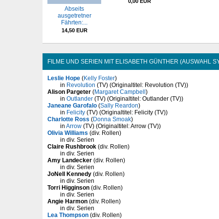
0,00 EUR
Abseits
ausgetretner
Fährten:...
14,50 EUR
FILME UND SERIEN MIT ELISABETH GÜNTHER (AUSWAHL S
Leslie Hope
(
Kelly Foster
)
in
Revolution
(TV) (Originaltitel: Revolution (TV))
Alison Pargeter
(
Margaret Campbell
)
in
Outlander
(TV) (Originaltitel: Outlander (TV))
Janeane Garofalo
(
Sally Reardon
)
in
Felicity
(TV) (Originaltitel: Felicity (TV))
Charlotte Ross
(
Donna Smoak
)
in
Arrow
(TV) (Originaltitel: Arrow (TV))
Olivia Williams
(div. Rollen)
in div. Serien
Claire Rushbrook
(div. Rollen)
in div. Serien
Amy Landecker
(div. Rollen)
in div. Serien
JoNell Kennedy
(div. Rollen)
in div. Serien
Torri Higginson
(div. Rollen)
in div. Serien
Angie Harmon
(div. Rollen)
in div. Serien
Lea Thompson
(div. Rollen)