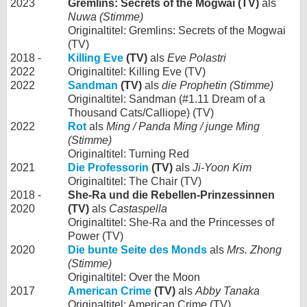
2023
Gremlins: Secrets of the Mogwai (TV)
als
Nuwa (Stimme)
Originaltitel: Gremlins: Secrets of the Mogwai
(TV)
2018 -
Killing Eve
(TV)
als
Eve Polastri
2022
Originaltitel: Killing Eve (TV)
2022
Sandman
(TV)
als
die Prophetin (Stimme)
Originaltitel: Sandman (#1.11 Dream of a
Thousand Cats/Calliope) (TV)
2022
Rot
als
Ming / Panda Ming / junge Ming
(Stimme)
Originaltitel: Turning Red
2021
Die Professorin
(TV)
als
Ji-Yoon Kim
Originaltitel: The Chair (TV)
2018 -
She-Ra und die Rebellen-Prinzessinnen
2020
(TV)
als
Castaspella
Originaltitel: She-Ra and the Princesses of
Power (TV)
2020
Die bunte Seite des Monds
als
Mrs. Zhong
(Stimme)
Originaltitel: Over the Moon
2017
American Crime
(TV)
als
Abby Tanaka
Originaltitel: American Crime (TV)