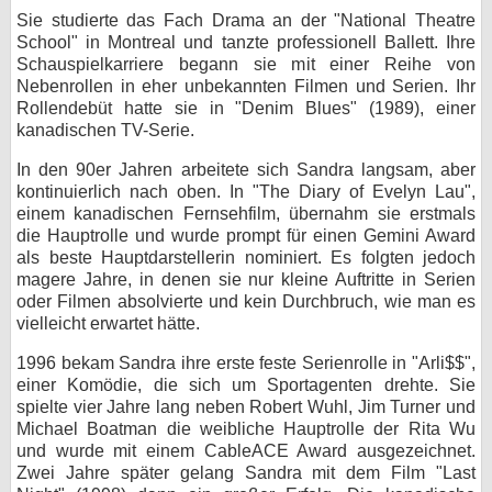
Sie studierte das Fach Drama an der "National Theatre
bei X
School" in Montreal und tanzte professionell Ballett. Ihre
Schauspielkarriere begann sie mit einer Reihe von
bei Facebook
Nebenrollen in eher unbekannten Filmen und Serien. Ihr
Rollendebüt hatte sie in "Denim Blues" (1989), einer
kanadischen TV-Serie.
Kontakt
In den 90er Jahren arbeitete sich Sandra langsam, aber
kontinuierlich nach oben. In "The Diary of Evelyn Lau",
Nutzungsbedingungen
einem kanadischen Fernsehfilm, übernahm sie erstmals
die Hauptrolle und wurde prompt für einen Gemini Award
Datenschutz
als beste Hauptdarstellerin nominiert. Es folgten jedoch
magere Jahre, in denen sie nur kleine Auftritte in Serien
Cookie-Einstellungen
oder Filmen absolvierte und kein Durchbruch, wie man es
vielleicht erwartet hätte.
Impressum
1996 bekam Sandra ihre erste feste Serienrolle in "Arli$$",
Desktop-Ansicht
einer Komödie, die sich um Sportagenten drehte. Sie
myFanbase
spielte vier Jahre lang neben Robert Wuhl, Jim Turner und
Michael Boatman die weibliche Hauptrolle der Rita Wu
und wurde mit einem CableACE Award ausgezeichnet.
Zwei Jahre später gelang Sandra mit dem Film "Last