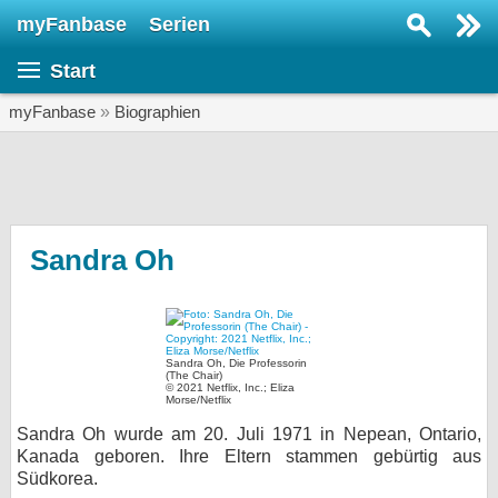
myFanbase
Serien
Serie suchen...
Start
Home
SERIEN
myFanbase
»
Biographien
Serien
Kolumnen
Interviews
Sandra Oh
Veranstaltungen
KULTUR
Specials
Sandra Oh, Die Professorin
(The Chair)
© 2021 Netflix, Inc.; Eliza
SERVICE
Morse/Netflix
Gewinnspiele
Sandra Oh wurde am 20. Juli 1971 in Nepean, Ontario,
Kanada geboren. Ihre Eltern stammen gebürtig aus
Südkorea.
Forum