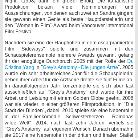
Night" (1998) dann ein großer Erfolg. Die kanadische
Produktion bekam viele Nominierungen und
Auszeichnungen, von denen auch zwei an Sandra gingen:
sie gewann einen Genie als beste Hauptdarstellerin und
den "Women in Film"-Award beim Vancouver International
Film Festival.
Nachdem sie eine der Hauptrollen in dem oscarprämierten
Film "Sideways" spielte und zusammen mit den
Schauspielerensemble mehrere Awards gewann, gelang
ihr der endgültige Durchbruch 2005 mit der Rolle der
Dr.
Cristina Yang
in "
Grey's Anatomy - Die jungen Ärzte
". 2005
wurde ein sehr arbeitsreiches Jahr für die Schauspielerin:
neben ihrer Arbeit für die Arztserie drehte sie fünf Filme ab.
Im darauffolgenden Jahr konzentrierte sie sich aber fast
ausschließlich auf "Grey's Anatomy" und wurde für ihre
Arbeit und Leistung mit einem Golden Globe geehrt. 2008
war sie wieder in einer größeren Filmproduktion, in "Die
Stadt der Blinden", dabei. 2010 spielte sie eine Nebenrolle
in der Familienkomödie "Schwesterherzen - Ramonas
wilde Welt". 2014, nach fast zehn Jahren, verließ sie
"Grey's Anatomy" auf eigenem Wunsch. Danach übernahm
sie 2017 eine Nebenrolle in der dritten und finalen Staffel