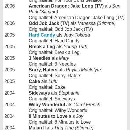
Originaltitel: For Your Consideration
2006
American Dragon: Jake Long (TV)
als
Sun
Park (Stimme)
Originaltitel: American Dragon: Jake Long (TV)
2006
Odd Job Jack (TV)
als
Vanessa (Stimme)
Originaltitel: Odd Job Jack (TV)
2005
Hard Candy
als
Judy Tokuda
Originaltitel: Hard Candy
2005
Break a Leg
als
Young Turk
Originaltitel: Break a Leg
2005
3 Needles
als
Mary
Originaltitel: 3 Needles
2005
Sorry, Haters
als
Phyllis MacIntyre
Originaltitel: Sorry, Haters
2005
Cake
als
Lulu
Originaltitel: Cake
2004
Sideways
als
Stephanie
Originaltitel: Sideways
2004
Wilby Wonderful
als
Carol French
Originaltitel: Wilby Wonderful
2004
8 Minutes to Love
als
Joy
Originaltitel: 8 Minutes to Love
2004
Mulan II
als
Ting Ting (Stimme)