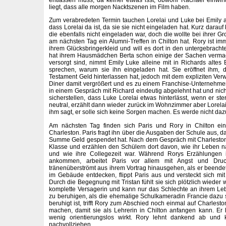
liegt, dass alle morgen Nacktszenen im Film haben.
Zum verabredeten Termin tauchen Lorelai und Luke bei Emily auf
dass Lorelai da ist, da sie sie nicht eingeladen hat. Kurz dara
die ebenfalls nicht eingeladen war, doch die wollte bei ihrer G
am nächsten Tag ein Alumni-Treffen in Chilton hat. Rory ist i
ihrem Glücksbringerkleid und will es dort in den untergebracht
hat ihrem Hausmädchen Berta schon einige der Sachen vermac
versorgt sind, nimmt Emily Luke alleine mit in Richards altes
sprechen, warum sie ihn eingeladen hat. Sie eröffnet ihm,
Testament Geld hinterlassen hat, jedoch mit dem expliziten Ve
Diner damit vergrößert und es zu einem Franchise-Unternehm
in einem Gespräch mit Richard eindeutig abgelehnt hat und nicht
sicherstellen, dass Luke Lorelai etwas hinterlässt, wenn er ster
neutral, erzählt dann wieder zurück im Wohnzimmer aber Lorelai
ihm sagt, er solle sich keine Sorgen machen. Es werde nicht d
Am nächsten Tag finden sich Paris und Rory in Chilton ein 
Charleston. Paris fragt ihn über die Ausgaben der Schule aus, 
Summe Geld gespendet hat. Nach dem Gespräch mit Charleston 
Klasse und erzählen den Schülern dort davon, wie ihr Leben nac
und wie ihre Collegezeit war. Während Rorys Erzählungen i
ankommen, arbeitet Paris vor allem mit Angst und Druc
tränenüberströmt aus ihrem Vortrag hinausgehen, als er beendet 
im Gebäude entdecken, flippt Paris aus und versteckt sich mit
Durch die Begegnung mit Tristan fühlt sie sich plötzlich wieder 
komplette Versagerin und kann nur das Schlechte an ihrem Le
zu beruhigen, als die ehemalige Schulkameradin Francie dazu s
beruhigt ist, trifft Rory zum Abschied noch einmal auf Charleston
machen, damit sie als Lehrerin in Chilton anfangen kann. Er 
wenig orientierungslos wirkt. Rory lehnt dankend ab und 
nachvollziehen.