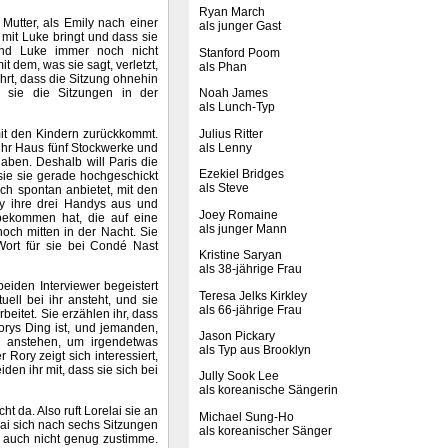
Ryan March
 Mutter, als Emily nach einer
als junger Gast
mit Luke bringt und dass sie
und Luke immer noch nicht
Stanford Poom
it dem, was sie sagt, verletzt,
als Phan
hrt, dass die Sitzung ohnehin
s sie die Sitzungen in der
Noah James
als Lunch-Typ
mit den Kindern zurückkommt.
Julius Ritter
ihr Haus fünf Stockwerke und
als Lenny
haben. Deshalb will Paris die
Ezekiel Bridges
sie sie gerade hochgeschickt
als Steve
ich spontan anbietet, mit den
y ihre drei Handys aus und
Joey Romaine
bekommen hat, die auf eine
als junger Mann
noch mitten in der Nacht. Sie
 Wort für sie bei Condé Nast
Kristine Saryan
als 38-jährige Frau
beiden Interviewer begeistert
Teresa Jelks Kirkley
uell bei ihr ansteht, und sie
als 66-jährige Frau
eitet. Sie erzählen ihr, dass
orys Ding ist, und jemanden,
Jason Pickary
n anstehen, um irgendetwas
als Typ aus Brooklyn
ory zeigt sich interessiert,
en ihr mit, dass sie sich bei
Jully Sook Lee
als koreanische Sängerin
ht da. Also ruft Lorelai sie an
Michael Sung-Ho
elai sich nach sechs Sitzungen
als koreanischer Sänger
r auch nicht genug zustimme.