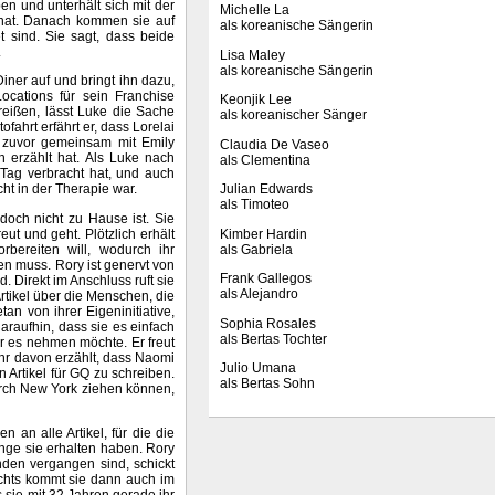
en und unterhält sich mit der
Michelle La
t hat. Danach kommen sie auf
als koreanische Sängerin
t sind. Sie sagt, dass beide
.
Lisa Maley
als koreanische Sängerin
iner auf und bringt ihn dazu,
cations für sein Franchise
Keonjik Lee
reißen, lässt Luke die Sache
als koreanischer Sänger
fahrt erfährt er, dass Lorelai
ie zuvor gemeinsam mit Emily
Claudia De Vaseo
n erzählt hat. Als Luke nach
als Clementina
 Tag verbracht hat, und auch
cht in der Therapie war.
Julian Edwards
als Timoteo
doch nicht zu Hause ist. Sie
ut und geht. Plötzlich erhält
Kimber Hardin
bereiten will, wodurch ihr
als Gabriela
n muss. Rory ist genervt von
Frank Gallegos
. Direkt im Anschluss ruft sie
als Alejandro
rtikel über die Menschen, die
an von ihrer Eigeninitiative,
Sophia Rosales
daraufhin, dass sie es einfach
als Bertas Tochter
r es nehmen möchte. Er freut
ihr davon erzählt, dass Naomi
Julio Umana
 Artikel für GQ zu schreiben.
als Bertas Sohn
urch New York ziehen können,
n an alle Artikel, für die die
nge sie erhalten haben. Rory
nden vergangen sind, schickt
achts kommt sie dann auch im
ss sie mit 32 Jahren gerade ihr