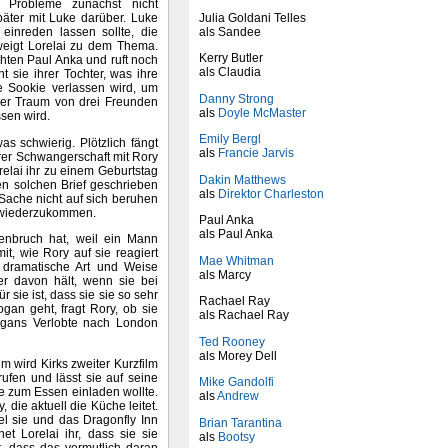
 Probleme zunächst nicht
Julia Goldani Telles
päter mit Luke darüber. Luke
als Sandee
einreden lassen sollte, die
hweigt Lorelai zu dem Thema.
Kerry Butler
hten Paul Anka und ruft noch
als Claudia
t sie ihrer Tochter, was ihre
ie Sookie verlassen wird, um
Danny Strong
mer Traum von drei Freunden
als
Doyle McMaster
ssen wird.
Emily Bergl
as schwierig. Plötzlich fängt
als
Francie Jarvis
rer Schwangerschaft mit Rory
elai ihr zu einem Geburtstag
Dakin Matthews
nen solchen Brief geschrieben
als
Direktor Charleston
e Sache nicht auf sich beruhen
e wiederzukommen.
Paul Anka
als Paul Anka
menbruch hat, weil ein Mann
t, wie Rory auf sie reagiert
Mae Whitman
f dramatische Art und Weise
als Marcy
er davon hält, wenn sie bei
 sie ist, dass sie sie so sehr
Rachael Ray
gan geht, fragt Rory, ob sie
als Rachael Ray
Logans Verlobte nach London
Ted Rooney
als Morey Dell
m wird Kirks zweiter Kurzfilm
rufen und lässt sie auf seine
Mike Gandolfi
ke zum Essen einladen wollte.
als
Andrew
 die aktuell die Küche leitet.
el sie und das Dragonfly Inn
Brian Tarantina
et Lorelai ihr, dass sie sie
als
Bootsy
t, dass das vermutlich daran