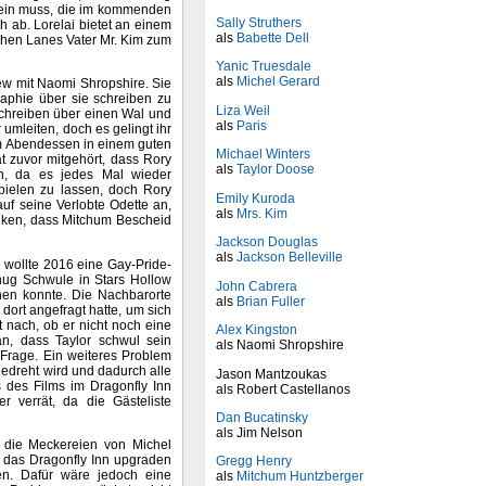
 sein muss, die im kommenden
Sally Struthers
 ab. Lorelai bietet an einem
als
Babette Dell
ehen Lanes Vater Mr. Kim zum
Yanic Truesdale
als
Michel Gerard
iew mit Naomi Shropshire. Sie
raphie über sie schreiben zu
Liza Weil
schreiben über einen Wal und
als
Paris
umleiten, doch es gelingt ihr
um Abendessen in einem guten
Michael Winters
at zuvor mitgehört, dass Rory
als
Taylor Doose
, da es jedes Mal wieder
spielen zu lassen, doch Rory
Emily Kuroda
uf seine Verlobte Odette an,
als
Mrs. Kim
nken, dass Mitchum Bescheid
Jackson Douglas
als
Jackson Belleville
r wollte 2016 eine Gay-Pride-
enug Schwule in Stars Hollow
John Cabrera
nnen konnte. Die Nachbarorte
als
Brian Fuller
dort angefragt hatte, um sich
 nach, ob er nicht noch eine
Alex Kingston
 an, dass Taylor schwul sein
als Naomi Shropshire
 Frage. Ein weiteres Problem
gedreht wird und dadurch alle
Jason Mantzoukas
 des Films im Dragonfly Inn
als Robert Castellanos
er verrät, da die Gästeliste
Dan Bucatinsky
als Jim Nelson
ch die Meckereien von Michel
ss das Dragonfly Inn upgraden
Gregg Henry
n. Dafür wäre jedoch eine
als
Mitchum Huntzberger