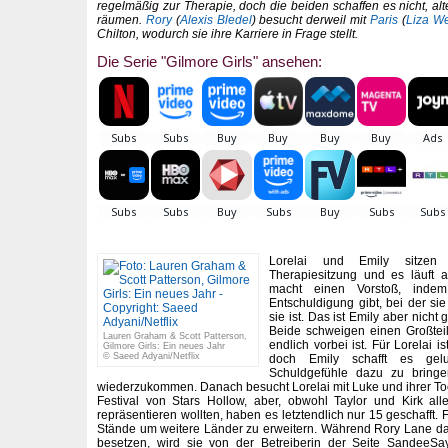
regelmäßig zur Therapie, doch die beiden schaffen es nicht, 
räumen.
Rory
(
Alexis Bledel
) besucht derweil mit
Paris
(
Liza We
Chilton, wodurch sie ihre Karriere in Frage stellt.
Die Serie "Gilmore Girls" ansehen:
Lorelai und Emily sitzen
Therapiesitzung und es läuft a
macht einen Vorstoß, indem
Entschuldigung gibt, bei der si
sie ist. Das ist Emily aber nicht g
Beide schweigen einen Großteil
Lauren Graham & Scott Patterson,
endlich vorbei ist. Für Lorelai 
Gilmore Girls: Ein neues Jahr
© Saeed Adyani/Netflix
doch Emily schafft es gelu
Schuldgefühle dazu zu bring
wiederzukommen. Danach besucht Lorelai mit Luke und ihrer Toc
Festival von Stars Hollow, aber, obwohl Taylor und Kirk al
repräsentieren wollten, haben es letztendlich nur 15 geschafft. 
Stände um weitere Länder zu erweitern. Während Rory Lane dab
besetzen, wird sie von der Betreiberin der Seite SandeeSay