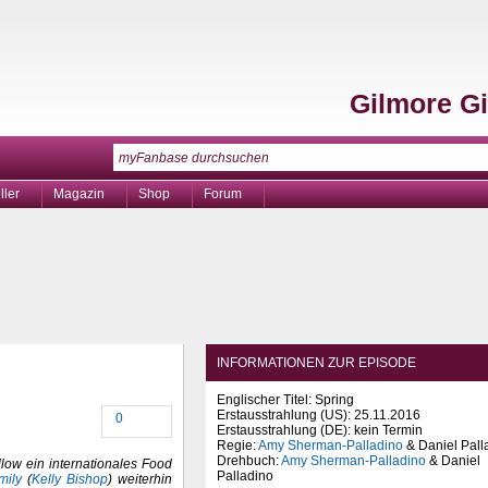
Gilmore Gi
ller
Magazin
Shop
Forum
INFORMATIONEN ZUR EPISODE
Englischer Titel: Spring
Erstausstrahlung (
US
): 25.11.2016
0
Erstausstrahlung (
DE
): kein Termin
Regie:
Amy Sherman-Palladino
& Daniel Pall
Drehbuch:
Amy Sherman-Palladino
& Daniel
llow ein internationales Food
Palladino
mily
(
Kelly Bishop
) weiterhin