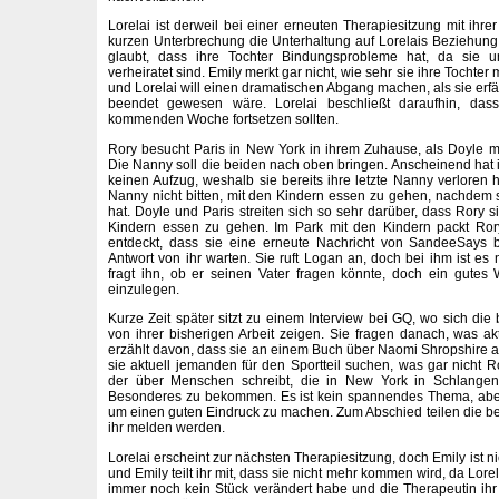
Lorelai ist derweil bei einer erneuten Therapiesitzung mit ihrer
kurzen Unterbrechung die Unterhaltung auf Lorelais Beziehung 
glaubt, dass ihre Tochter Bindungsprobleme hat, da sie 
verheiratet sind. Emily merkt gar nicht, wie sehr sie ihre Tochter m
und Lorelai will einen dramatischen Abgang machen, als sie erfä
beendet gewesen wäre. Lorelai beschließt daraufhin, das
kommenden Woche fortsetzen sollten.
Rory besucht Paris in New York in ihrem Zuhause, als Doyle 
Die Nanny soll die beiden nach oben bringen. Anscheinend hat 
keinen Aufzug, weshalb sie bereits ihre letzte Nanny verloren 
Nanny nicht bitten, mit den Kindern essen zu gehen, nachdem 
hat. Doyle und Paris streiten sich so sehr darüber, dass Rory s
Kindern essen zu gehen. Im Park mit den Kindern packt Ror
entdeckt, dass sie eine erneute Nachricht von SandeeSays 
Antwort von ihr warten. Sie ruft Logan an, doch bei ihm ist es 
fragt ihn, ob er seinen Vater fragen könnte, doch ein gutes
einzulegen.
Kurze Zeit später sitzt zu einem Interview bei GQ, wo sich die 
von ihrer bisherigen Arbeit zeigen. Sie fragen danach, was akt
erzählt davon, dass sie an einem Buch über Naomi Shropshire arb
sie aktuell jemanden für den Sportteil suchen, was gar nicht R
der über Menschen schreibt, die in New York in Schlange
Besonderes zu bekommen. Es ist kein spannendes Thema, aber R
um einen guten Eindruck zu machen. Zum Abschied teilen die beid
ihr melden werden.
Lorelai erscheint zur nächsten Therapiesitzung, doch Emily ist nic
und Emily teilt ihr mit, dass sie nicht mehr kommen wird, da Lor
immer noch kein Stück verändert habe und die Therapeutin ih