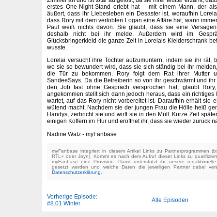
erstes One-Night-Stand erlebt hat – mit einem Mann, der als
äußert, dass ihr Liebesleben ein Desaster ist, woraufhin Lorel
dass Rory mit dem verlobten Logan eine Affäre hat, wann immer 
Paul weiß nichts davon. Sie glaubt, dass sie eine Versage
deshalb nicht bei ihr melde. Außerdem wird im Gesprä
Glücksbringerkleid die ganze Zeit in Lorelais Kleiderschrank b
wusste.
Lorelai versucht ihre Tochter aufzumuntern, indem sie ihr rät
wo sie so bewundert wird, dass sie sich ständig bei ihr melden
die Tür zu bekommen. Rory folgt dem Rat ihrer Mutter 
SandeeSays. Da die Betreiberin so von ihr geschwärmt und ihr n
den Job fast ohne Gespräch versprochen hat, glaubt Rory,
angekommen stellt sich dann jedoch heraus, dass ein richtige
wartet, auf das Rory nicht vorbereitet ist. Daraufhin erhält sie
wütend macht. Nachdem sie der jungen Frau die Hölle heiß gema
Handys, zerbricht sie und wirft sie in den Müll. Kurze Zeit später
einigen Koffern im Flur und eröffnet ihr, dass sie wieder zurück 
Nadine Watz - myFanbase
myFanbase integriert in diesem Artikel Links zu Partnerprogrammen 
RTL+ oder Joyn). Kommt es nach dem Aufruf dieser Links zu qualifizier
myFanbase eine Provision. Damit unterstützt ihr unsere redaktionell
gesetzt werden und welche Daten die jeweiligen Partner dabei verar
Datenschutzerklärung
.
Vorherige Episode:
Alle Episoden
#8.01 Winter