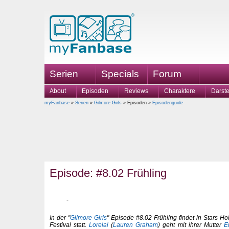
Serien
Specials
Forum
About
Episoden
Reviews
Charaktere
Darste
myFanbase
»
Serien
»
Gilmore Girls
» Episoden »
Episodenguide
Episode: #8.02 Frühling
In der "
Gilmore Girls
"-Episode #8.02 Frühling findet in Stars Ho
Festival statt.
Lorelai
(
Lauren Graham
) geht mit ihrer Mutter
E