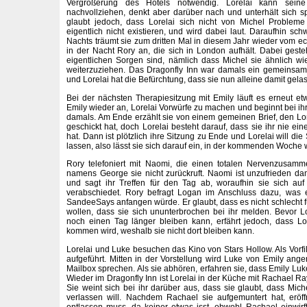
Vergrößerung des Hotels notwendig. Lorelai kann seine
nachvollziehen, denkt aber darüber nach und unterhält sich s
glaubt jedoch, dass Lorelai sich nicht von Michel Probleme 
eigentlich nicht existieren, und wird dabei laut. Daraufhin sc
Nachts träumt sie zum dritten Mal in diesem Jahr wieder vom ec
in der Nacht Rory an, die sich in London aufhält. Dabei gesteh
eigentlichen Sorgen sind, nämlich dass Michel sie ähnlich w
weiterzuziehen. Das Dragonfly Inn war damals ein gemeinsa
und Lorelai hat die Befürchtung, dass sie nun alleine damit gela
Bei der nächsten Therapiesitzung mit Emily läuft es erneut etw
Emily wieder an, Lorelai Vorwürfe zu machen und beginnt bei ih
damals. Am Ende erzählt sie von einem gemeinen Brief, den Lor
geschickt hat, doch Lorelai besteht darauf, dass sie ihr nie ei
hat. Dann ist plötzlich ihre Sitzung zu Ende und Lorelai will di
lassen, also lässt sie sich darauf ein, in der kommenden Woch
Rory telefoniert mit Naomi, die einen totalen Nervenzusam
namens George sie nicht zurückruft. Naomi ist unzufrieden dami
und sagt ihr Treffen für den Tag ab, woraufhin sie sich au
verabschiedet. Rory befragt Logan im Anschluss dazu, was 
SandeeSays anfangen würde. Er glaubt, dass es nicht schlecht für
wollen, dass sie sich ununterbrochen bei ihr melden. Bevor Lo
noch einen Tag länger bleiben kann, erfährt jedoch, dass 
kommen wird, weshalb sie nicht dort bleiben kann.
Lorelai und Luke besuchen das Kino von Stars Hollow. Als Vorfil
aufgeführt. Mitten in der Vorstellung wird Luke von Emily ange
Mailbox sprechen. Als sie abhören, erfahren sie, dass Emily Lu
Wieder im Dragonfly Inn ist Lorelai in der Küche mit Rachael Ray,
Sie weint sich bei ihr darüber aus, dass sie glaubt, dass Mich
verlassen will. Nachdem Rachael sie aufgemuntert hat, eröffn
entlassen muss, da keiner etwas isst, obwohl Rachael einwirf