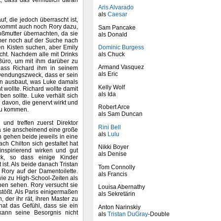
Aris Alvarado
als
Caesar
, die jedoch überrascht ist,
uf kommt auch noch Rory dazu,
Sam Pancake
roßmutter übernachten, da sie
als Donald
mmer noch auf der Suche nach
Dominic Burgess
en Kisten suchen, aber Emily
als Chuck
ht. Nachdem alle mit Drinks
 Büro, um mit ihm darüber zu
Armand Vasquez
 dass Richard ihm in seinem
als Eric
rwendungszweck, dass er sein
en ausbaut, was Luke damals
Kelly Wolf
 wollte. Richard wollte damit
als Ida
ben sollte. Luke verhält sich
 davon, die genervt wirkt und
Robert Arce
azu kommen.
als Sam Duncan
und treffen zuerst Direktor
Rini Bell
da sie anscheinend eine große
als
Lulu
gehen beide jeweils in eine
h Chilton sich gestaltet hat
Nikki Boyer
nspirierend wirken und gut
als Denise
k, so dass einige Kinder
ist. Als beide danach Tristan
Tom Connolly
 Rory auf der Damentoilette.
als Francis
wie zu High-School-Zeiten als
ben sehen. Rory versucht sie
Louisa Abernathy
tößt. Als Paris einigermaßen
als Sekretärin
, der ihr rät, ihren Master zu
hat das Gefühl, dass sie ein
Anton Narinskiy
kann seine Besorgnis nicht
als
Tristan DuGray
-Double