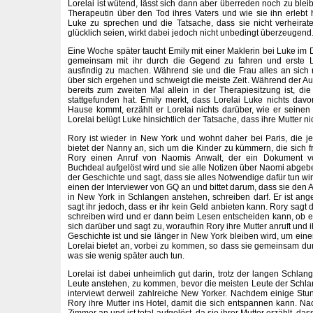
Lorelai ist wütend, lässt sich dann aber überreden noch zu bleib
Therapeutin über den Tod ihres Vaters und wie sie ihn erleb
Luke zu sprechen und die Tatsache, dass sie nicht verheirate
glücklich seien, wirkt dabei jedoch nicht unbedingt überzeugend
Eine Woche später taucht Emily mit einer Maklerin bei Luke im D
gemeinsam mit ihr durch die Gegend zu fahren und erste Lo
ausfindig zu machen. Während sie und die Frau alles an sich 
über sich ergehen und schweigt die meiste Zeit. Während der Auto
bereits zum zweiten Mal allein in der Therapiesitzung ist, d
stattgefunden hat. Emily merkt, dass Lorelai Luke nichts davo
Hause kommt, erzählt er Lorelai nichts darüber, wie er seinen
Lorelai belügt Luke hinsichtlich der Tatsache, dass ihre Mutter ni
Rory ist wieder in New York und wohnt daher bei Paris, die je
bietet der Nanny an, sich um die Kinder zu kümmern, die sich fre
Rory einen Anruf von Naomis Anwalt, der ein Dokument vor
Buchdeal aufgelöst wird und sie alle Notizen über Naomi abgebe
der Geschichte und sagt, dass sie alles Notwendige dafür tun wird
einen der Interviewer von GQ an und bittet darum, dass sie den A
in New York in Schlangen anstehen, schreiben darf. Er ist anget
sagt ihr jedoch, dass er ihr kein Geld anbieten kann. Rory sagt 
schreiben wird und er dann beim Lesen entscheiden kann, ob e
sich darüber und sagt zu, woraufhin Rory ihre Mutter anruft und 
Geschichte ist und sie länger in New York bleiben wird, um einen
Lorelai bietet an, vorbei zu kommen, so dass sie gemeinsam d
was sie wenig später auch tun.
Lorelai ist dabei unheimlich gut darin, trotz der langen Schlange
Leute anstehen, zu kommen, bevor die meisten Leute der Schla
interviewt derweil zahlreiche New Yorker. Nachdem einige Stu
Rory ihre Mutter ins Hotel, damit die sich entspannen kann. N
Zimmer an und ist total aufgelöst, da sie ihrer Mutter erzählt, da