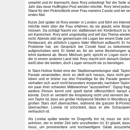
umwirbt und ihr klarmacht, dass Rory unbedingt Teil der Seite
Jahr das neue Huffington Post werden möchte. Rory lehnt jedoch
Stand für den Picknickkorb einer Frau namens Cassie und wir s
ersten Mal.
Kurze Zeit später ist Rory wieder in London und führt ein Interv
möchte mehr über die Frau erfahren, da sie glaubt, eine Biog
müssen. Da schlägt Naomi vor, stattdessen ein Kinderbuch zu 
ein Kaninchen. Rory wird ungeduldig und will das Thema wieder 
nicht. Abends sitzt sie gemeinsam mit Logan bei einem Date z
Restaurant, als plötzlich Logans Vater Mitchum auftaucht. Er h
Probleme hat, ein Gespräch bei Condé Nast zu bekommen
aufgeschoben wird. Er bietet an, für sie seine Beziehungen 
lehnt dankend ab. Bevor Mitchum geht, spricht er Logan noch a
die in einem anderen Land lebt. Rory macht sich danach Geda
weiß über die beiden, doch Logan versucht sie zu beruhigen.
In Stars Hollow findet eine der Stadtversammlungen statt. Taylo
Parade veranstalten, doch es stellt sich heraus, dass nicht g
leben und er bisher nur drei Freiwillige für die Parade gewi
verhalten sich auch nicht besonders kooperativ, nachdem Taylor 
ein paar ihrer schwulen Mitbewohner "auszuleihen". Gypsy fragt
weitere Person kennt und spielt damit offensichtlich darauf
könnte. Doch er versteht die Anspielung nicht und verneint die
von Taylor ist, dass ein großer Hollywood-Streifen in Woodbury 
großen Stars dort übernachten, während die ganzen B-Promis
übernachten. Lorelai ist schockiert, dass er alle Schauspiel
vertraulich ist.
Als Lorelai später wieder im Dragonfly Inn ist, muss sie si
anhören, der in letzter Zeit sehr unzufrieden ist. Er glaubt, da
muss, um prominentere und hochwertigere Gäste anzuziehe