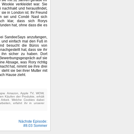
 Wookie verkleidet war. Sie
ai nachhakt und herausfindet,
sie in London ist. Ihr Freund
rin sei und Condé Nast sich
ch klar, dass sich Rorys
efunden hat, ohne dass die es
, bei SandeeSays anzufangen,
, und einfach mal den Fuß in
und besucht die Büros von
achgestellt hat, dass sie ihr
 ihn sicher zu haben. Dort
s Bewerbungsgespräch auf sie
 eine Absage, was Rory richtig
cht hat, nimmt sie ihre drei
 steht sie bei ihrer Mutter mit
nach Hause zieht.
(bspw. Amazon, Apple TV, WOW,
ten Käufen der Produkte, erhält
e Arbeit. Welche Cookies dabei
beiten, erfahrt ihr in unserer
Nächste Episode:
#8.03 Sommer