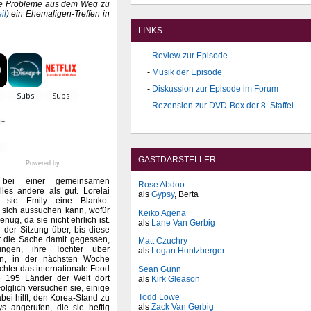
alte Probleme aus dem Weg zu
il
) ein Ehemaligen-Treffen in
LINKS
Review zur Episode
Musik der Episode
Diskussion zur Episode im Forum
Rezension zur DVD-Box der 8. Staffel
GASTDARSTELLER
Powered by
 bei einer gemeinsamen
Rose Abdoo
lles andere als gut. Lorelai
als
Gypsy
, Berta
 sie Emily eine Blanko-
e sich aussuchen kann, wofür
Keiko Agena
enug, da sie nicht ehrlich ist.
als
Lane Van Gerbig
 der Sitzung über, bis diese
ist die Sache damit gegessen,
Matt Czuchry
ngen, ihre Tochter über
als
Logan Huntzberger
en, in der nächsten Woche
hter das internationale Food
Sean Gunn
le 195 Länder der Welt dort
als
Kirk Gleason
Folglich versuchen sie, einige
Todd Lowe
ei hilft, den Korea-Stand zu
als
Zack Van Gerbig
s angerufen, die sie heftig