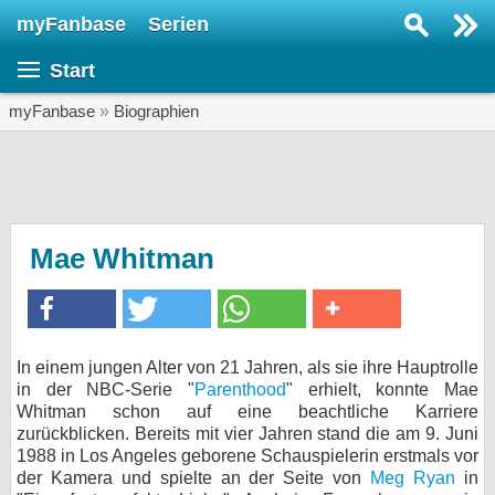
myFanbase
Serien
Serie suchen...
Start
Home
SERIEN
myFanbase
»
Biographien
Serien
Kolumnen
Interviews
Mae Whitman
Veranstaltungen
KULTUR
Specials
In einem jungen Alter von 21 Jahren, als sie ihre Hauptrolle
in der NBC-Serie "
Parenthood
" erhielt, konnte Mae
SERVICE
Whitman schon auf eine beachtliche Karriere
Gewinnspiele
zurückblicken. Bereits mit vier Jahren stand die am 9. Juni
1988 in Los Angeles geborene Schauspielerin erstmals vor
der Kamera und spielte an der Seite von
Forum
Meg Ryan
in