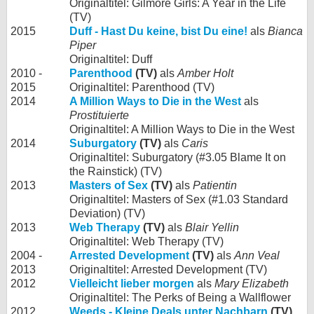
Originaltitel: Gilmore Girls: A Year in the Life
(TV)
2015
Duff - Hast Du keine, bist Du eine!
als
Bianca
Piper
Originaltitel: Duff
2010 -
Parenthood
(TV)
als
Amber Holt
2015
Originaltitel: Parenthood (TV)
2014
A Million Ways to Die in the West
als
Prostituierte
Originaltitel: A Million Ways to Die in the West
2014
Suburgatory
(TV)
als
Caris
Originaltitel: Suburgatory (#3.05 Blame It on
the Rainstick) (TV)
2013
Masters of Sex
(TV)
als
Patientin
Originaltitel: Masters of Sex (#1.03 Standard
Deviation) (TV)
2013
Web Therapy
(TV)
als
Blair Yellin
Originaltitel: Web Therapy (TV)
2004 -
Arrested Development
(TV)
als
Ann Veal
2013
Originaltitel: Arrested Development (TV)
2012
Vielleicht lieber morgen
als
Mary Elizabeth
Originaltitel: The Perks of Being a Wallflower
2012
Weeds - Kleine Deals unter Nachbarn
(TV)