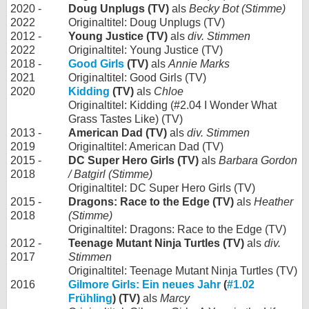
2020 -
Doug Unplugs (TV)
als
Becky Bot (Stimme)
2022
Originaltitel: Doug Unplugs (TV)
2012 -
Young Justice (TV)
als
div. Stimmen
2022
Originaltitel: Young Justice (TV)
2018 -
Good Girls
(TV)
als
Annie Marks
2021
Originaltitel: Good Girls (TV)
2020
Kidding
(TV)
als
Chloe
Originaltitel: Kidding (#2.04 I Wonder What
Grass Tastes Like) (TV)
2013 -
American Dad (TV)
als
div. Stimmen
2019
Originaltitel: American Dad (TV)
2015 -
DC Super Hero Girls (TV)
als
Barbara Gordon
2018
/ Batgirl (Stimme)
Originaltitel: DC Super Hero Girls (TV)
2015 -
Dragons: Race to the Edge (TV)
als
Heather
2018
(Stimme)
Originaltitel: Dragons: Race to the Edge (TV)
2012 -
Teenage Mutant Ninja Turtles (TV)
als
div.
2017
Stimmen
Originaltitel: Teenage Mutant Ninja Turtles (TV)
2016
Gilmore Girls: Ein neues Jahr
(
#1.02
Frühling
) (TV)
als
Marcy