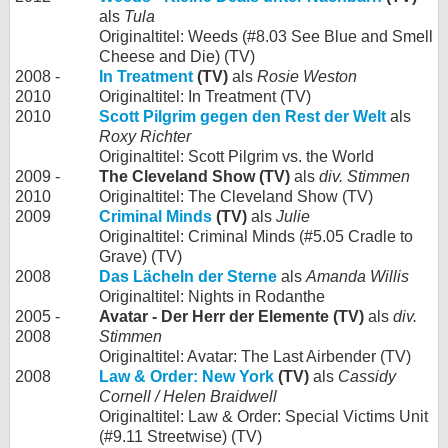
als
Tula
Originaltitel: Weeds (#8.03 See Blue and Smell
Cheese and Die) (TV)
2008 -
In Treatment
(TV)
als
Rosie Weston
2010
Originaltitel: In Treatment (TV)
2010
Scott Pilgrim gegen den Rest der Welt
als
Roxy Richter
Originaltitel: Scott Pilgrim vs. the World
2009 -
The Cleveland Show (TV)
als
div. Stimmen
2010
Originaltitel: The Cleveland Show (TV)
2009
Criminal Minds
(TV)
als
Julie
Originaltitel: Criminal Minds (#5.05 Cradle to
Grave) (TV)
2008
Das Lächeln der Sterne
als
Amanda Willis
Originaltitel: Nights in Rodanthe
2005 -
Avatar - Der Herr der Elemente (TV)
als
div.
2008
Stimmen
Originaltitel: Avatar: The Last Airbender (TV)
2008
Law & Order: New York
(TV)
als
Cassidy
Cornell / Helen Braidwell
Originaltitel: Law & Order: Special Victims Unit
(#9.11 Streetwise) (TV)