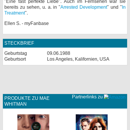
"Eine fast perfekte Liebe". Auch im Fernsehen war sie
bereits zu sehen, u. a. in "
Arrested Development
" und "
In
bei X
Treatment
".
bei Facebook
Ellen S. - myFanbase
Kontakt
STECKBRIEF
Nutzungsbedingungen
Geburtstag
09.06.1988
Geburtsort
Los Angeles, Kalifornien, USA
Datenschutz
Cookie-Einstellungen
Impressum
Partnerlinks zu
PRODUKTE ZU MAE
Desktop-Ansicht
WHITMAN
myFanbase