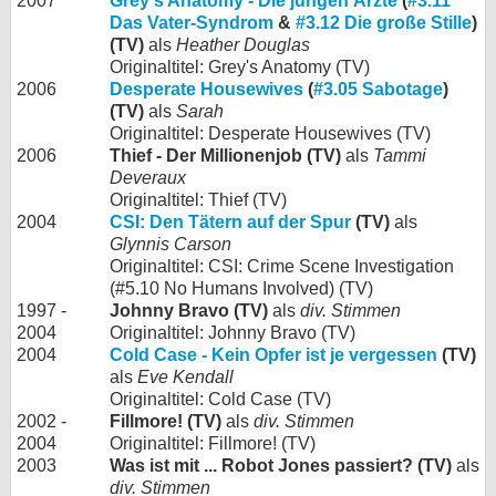
2007
Grey's Anatomy - Die jungen Ärzte
(
#3.11
Das Vater-Syndrom
&
#3.12 Die große Stille
)
(TV)
als
Heather Douglas
Originaltitel: Grey's Anatomy (TV)
2006
Desperate Housewives
(
#3.05 Sabotage
)
(TV)
als
Sarah
Originaltitel: Desperate Housewives (TV)
2006
Thief - Der Millionenjob (TV)
als
Tammi
Deveraux
Originaltitel: Thief (TV)
2004
CSI: Den Tätern auf der Spur
(TV)
als
Glynnis Carson
Originaltitel: CSI: Crime Scene Investigation
(#5.10 No Humans Involved) (TV)
1997 -
Johnny Bravo (TV)
als
div. Stimmen
2004
Originaltitel: Johnny Bravo (TV)
2004
Cold Case - Kein Opfer ist je vergessen
(TV)
als
Eve Kendall
Originaltitel: Cold Case (TV)
2002 -
Fillmore! (TV)
als
div. Stimmen
2004
Originaltitel: Fillmore! (TV)
2003
Was ist mit ... Robot Jones passiert? (TV)
als
div. Stimmen