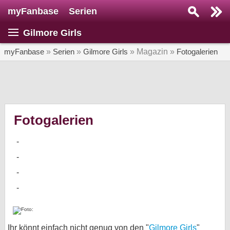
myFanbase
Serien
Serie suchen...
Gilmore Girls
Home
SERIEN
myFanbase
»
Serien
»
Gilmore Girls
» Magazin »
Fotogalerien
Serien
Kolumnen
Interviews
Fotogalerien
Veranstaltungen
KULTUR
Specials
SERVICE
Gewinnspiele
Forum
Ihr könnt einfach nicht genug von den "
Gilmore Girls
"