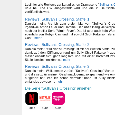
Lest hier alle Reviews zur kanadischen Dramaserie "
Sullivan's 
USA bei The CW ausgestrahlt wird und die in Deutschla
veröffentlicht wird.
Reviews: Sullivan's Crossing, Staffel 1
Daniela meint: Als ich zum ersten Mal von "Sullivan's Cro
irgendwie schon Feuer und Flamme. Der Inhalt klang vielversp
nach der Netflix-Serie "Virgin River". Das ist aber auch kein W
ebenfalls von Robyn Carr und mit sowohl Scott Patterson als
Cast...
mehr
Reviews: Sullivan's Crossing, Staffel 2
Daniela meint: "Sullivan's Crossing" ist mit der zweiten Staffel z
damit auf, den Cliffhanger rund um Sully (Scott Patterson) a
dieser entlädt sich ganz langsam und mit einer Botschaft bz
Staffel bestimmen könnte...
mehr
Reviews: Sullivan's Crossing, Staffel 3
Daniela meint: Willkommen zurück, "Sullivan's Crossing"! Schon si
und die setzt für meinen Geschmack genauso spannend wie emot
aufgehört hat. Wie ich schon vermutet habe, ist Sully nicht
einfallslos gewesen...
mehr
Die Serie "Sullivan's Crossing" ansehen: