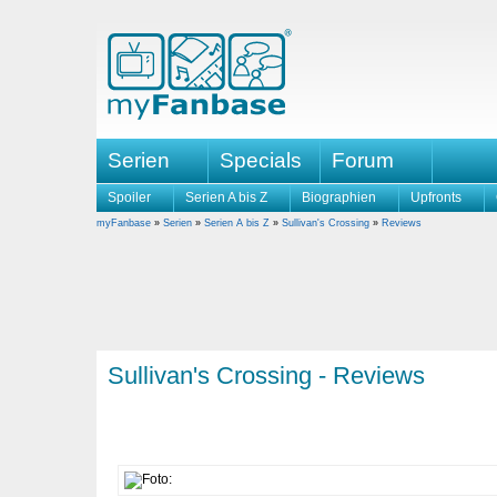
Serien
Specials
Forum
Spoiler
Serien A bis Z
Biographien
Upfronts
myFanbase
»
Serien
»
Serien A bis Z
»
Sullivan's Crossing
»
Reviews
Sullivan's Crossing - Reviews