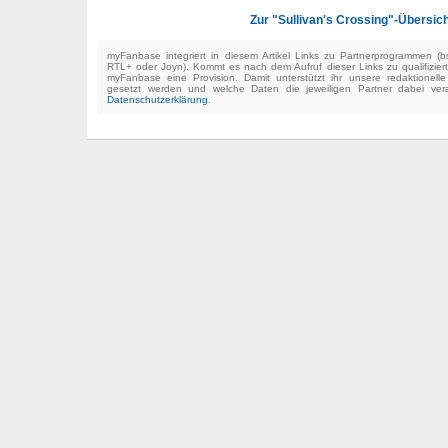
Zur "Sullivan's Crossing"-Übersich
myFanbase integriert in diesem Artikel Links zu Partnerprogrammen 
RTL+ oder Joyn). Kommt es nach dem Aufruf dieser Links zu qualifizier
myFanbase eine Provision. Damit unterstützt ihr unsere redaktionell
gesetzt werden und welche Daten die jeweiligen Partner dabei verar
Datenschutzerklärung
.