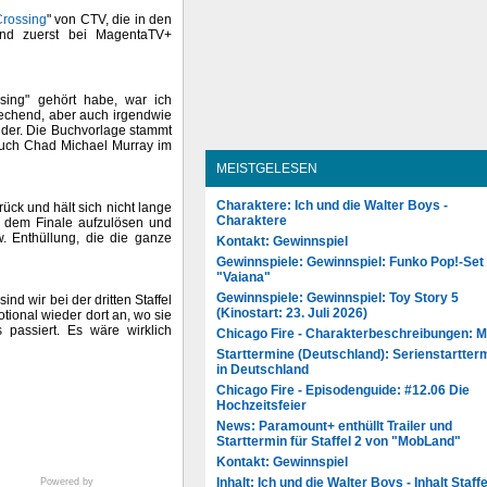
Crossing
" von CTV, die in den
nd zuerst bei MagentaTV+
ssing" gehört habe, war ich
rechend, aber auch irgendwie
under. Die Buchvorlage stammt
 auch Chad Michael Murray im
MEISTGELESEN
Charaktere: Ich und die Walter Boys -
urück und hält sich nicht lange
Charaktere
us dem Finale aufzulösen und
w. Enthüllung, die die ganze
Kontakt: Gewinnspiel
Gewinnspiele: Gewinnspiel: Funko Pop!-Set
"Vaiana"
Gewinnspiele: Gewinnspiel: Toy Story 5
nd wir bei der dritten Staffel
(Kinostart: 23. Juli 2026)
ional wieder dort an, wo sie
s passiert. Es wäre wirklich
Chicago Fire - Charakterbeschreibungen: 
Starttermine (Deutschland): Serienstartter
in Deutschland
Chicago Fire - Episodenguide: #12.06 Die
Hochzeitsfeier
News: Paramount+ enthüllt Trailer und
Starttermin für Staffel 2 von "MobLand"
Kontakt: Gewinnspiel
Inhalt: Ich und die Walter Boys - Inhalt Staffe
Powered by