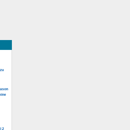
 zu
Mason
mine
l 2