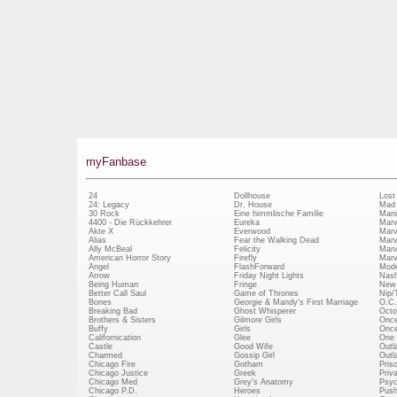
myFanbase
24
Dollhouse
Lost
24: Legacy
Dr. House
Mad
30 Rock
Eine himmlische Familie
Mani
4400 - Die Rückkehrer
Eureka
Marv
Akte X
Everwood
Marv
Alias
Fear the Walking Dead
Marv
Ally McBeal
Felicity
Marv
American Horror Story
Firefly
Marv
Angel
FlashForward
Mode
Arrow
Friday Night Lights
Nash
Being Human
Fringe
New 
Better Call Saul
Game of Thrones
Nip/
Bones
Georgie & Mandy's First Marriage
O.C.
Breaking Bad
Ghost Whisperer
Octo
Brothers & Sisters
Gilmore Girls
Once
Buffy
Girls
Once
Californication
Glee
One 
Castle
Good Wife
Outl
Charmed
Gossip Girl
Outl
Chicago Fire
Gotham
Pris
Chicago Justice
Greek
Priv
Chicago Med
Grey's Anatomy
Psy
Chicago P.D.
Heroes
Push