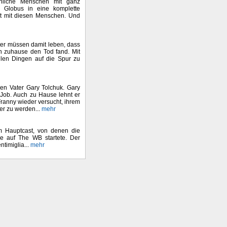
nliche Menschen mit ganz
r Globus in eine komplette
ert mit diesen Menschen. Und
er müssen damit leben, dass
en zuhause den Tod fand. Mit
len Dingen auf die Spur zu
den Vater Gary Tolchuk. Gary
 Job. Auch zu Hause lehnt er
Franny wieder versucht, ihrem
er zu werden...
mehr
 im Hauptcast, von denen die
ie auf The WB startete. Der
timiglia...
mehr