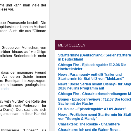
nte und kann man viele der
iese vor.
eue Dramaserie bestellt. Die
ptdarsteller konnten Michael
rden. Auch die aus "Gilmore
MEISTGELESEN
er Gruppe von Menschen, von
über hinaus auf vielfältige
Starttermine (Deutschland): Serienstartter
hrlichen Serienbereich mehr
in Deutschland
Chicago Fire - Episodenguide: #12.06 Die
Hochzeitsfeier
n, dass der imaginäre Freund
News: Paramount+ enthüllt Trailer und
gt. Als deren Spiele immer
Starttermin für Staffel 2 von "MobLand"
ire Bennigan hinzugezogen.
News: Diese Serien nimmt Disney+ für Aug
in seltsames geologisches
2026 neu ins Programm auf
.
mehr
Chicago Fire - Charakterbeschreibungen: 
Bones - Episodenreviews: #12.07 Die tödlic
ay with Murder" die Rolle der
Sache mit der Rache
anwältin und Professorin für
Dr. House - Episodenguide: #3.09 Judas?
 Davis). Dort sucht sie sich
r gemeinsam in ihrer Kanzlei
News: ProSieben nennt Starttermin für Staff
von "Georgie & Mandy"
Charaktere: The Rookie - Charaktere
Charaktere: Ich und die Walter Boys -
Thrillerserie "Chosen" als