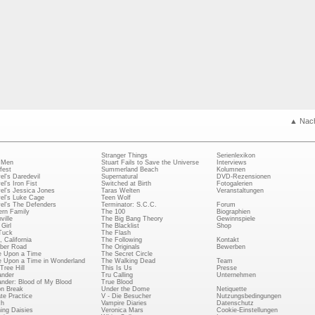
▲ Nac
Stranger Things
Serienlexikon
 Men
Stuart Fails to Save the Universe
Interviews
fest
Summerland Beach
Kolumnen
el's Daredevil
Supernatural
DVD-Rezensionen
el's Iron Fist
Switched at Birth
Fotogalerien
el's Jessica Jones
Taras Welten
Veranstaltungen
el's Luke Cage
Teen Wolf
el's The Defenders
Terminator: S.C.C.
Forum
rn Family
The 100
Biographien
ville
The Big Bang Theory
Gewinnspiele
Girl
The Blacklist
Shop
Tuck
The Flash
, California
The Following
Kontakt
ber Road
The Originals
Bewerben
 Upon a Time
The Secret Circle
 Upon a Time in Wonderland
The Walking Dead
Team
Tree Hill
This Is Us
Presse
ander
Tru Calling
Unternehmen
ander: Blood of My Blood
True Blood
on Break
Under the Dome
Netiquette
ate Practice
V - Die Besucher
Nutzungsbedingungen
ch
Vampire Diaries
Datenschutz
ing Daisies
Veronica Mars
Cookie-Einstellungen