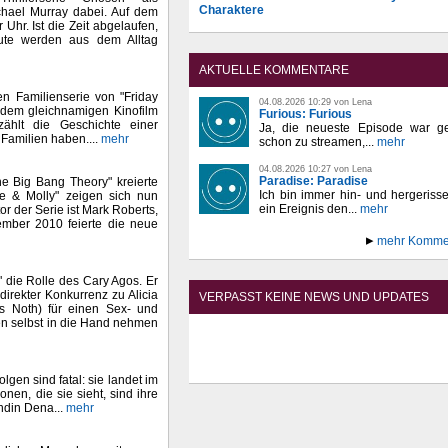
Charaktere
ichael Murray dabei. Auf dem
Uhr. Ist die Zeit abgelaufen,
eute werden aus dem Alltag
AKTUELLE KOMMENTARE
en Familienserie von "Friday
04.08.2026 10:29 von Lena
f dem gleichnamigen Kinofilm
Furious: Furious
ählt die Geschichte einer
Ja, die neueste Episode war ge
 Familien haben....
mehr
schon zu streamen,...
mehr
04.08.2026 10:27 von Lena
Paradise: Paradise
e Big Bang Theory" kreierte
Ich bin immer hin- und hergeriss
ke & Molly" zeigen sich nun
ein Ereignis den...
mehr
r der Serie ist Mark Roberts,
ember 2010 feierte die neue
mehr Komme
" die Rolle des Cary Agos. Er
direkter Konkurrenz zu Alicia
VERPASST KEINE NEWS UND UPDATES
is Noth) für einen Sex- und
ben selbst in die Hand nehmen
gen sind fatal: sie landet im
en, die sie sieht, sind ihre
ndin Dena...
mehr