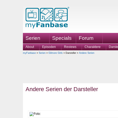
Serien
Specials
Forum
About
Episoden
Reviews
Charaktere
Darste
myFanbase
»
Serien
»
Gilmore Girls
» Darsteller »
Andere Serien
Andere Serien der Darsteller