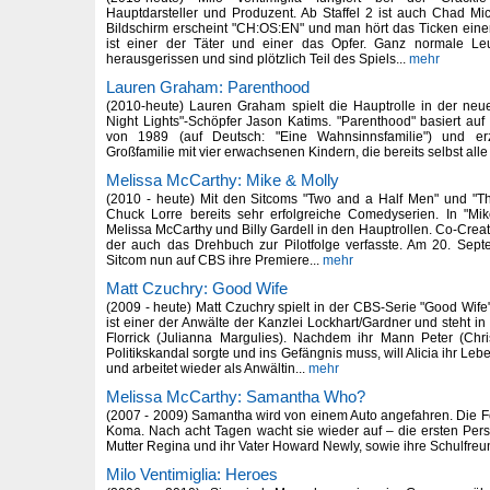
Hauptdarsteller und Produzent. Ab Staffel 2 ist auch Chad M
Bildschirm erscheint "CH:OS:EN" und man hört das Ticken einer 
ist einer der Täter und einer das Opfer. Ganz normale L
herausgerissen und sind plötzlich Teil des Spiels...
mehr
Lauren Graham: Parenthood
(2010-heute) Lauren Graham spielt die Hauptrolle in der neu
Night Lights"-Schöpfer Jason Katims. "Parenthood" basiert au
von 1989 (auf Deutsch: "Eine Wahnsinnsfamilie") und erz
Großfamilie mit vier erwachsenen Kindern, die bereits selbst alle
Melissa McCarthy: Mike & Molly
(2010 - heute) Mit den Sitcoms "Two and a Half Men" und "Th
Chuck Lorre bereits sehr erfolgreiche Comedyserien. In "Mi
Melissa McCarthy und Billy Gardell in den Hauptrollen. Co-Creato
der auch das Drehbuch zur Pilotfolge verfasste. Am 20. Sept
Sitcom nun auf CBS ihre Premiere...
mehr
Matt Czuchry: Good Wife
(2009 - heute) Matt Czuchry spielt in der CBS-Serie "Good Wife
ist einer der Anwälte der Kanzlei Lockhart/Gardner und steht in 
Florrick (Julianna Margulies). Nachdem ihr Mann Peter (Chr
Politikskandal sorgte und ins Gefängnis muss, will Alicia ihr Le
und arbeitet wieder als Anwältin...
mehr
Melissa McCarthy: Samantha Who?
(2007 - 2009) Samantha wird von einem Auto angefahren. Die Fol
Koma. Nach acht Tagen wacht sie wieder auf – die ersten Person
Mutter Regina und ihr Vater Howard Newly, sowie ihre Schulfreu
Milo Ventimiglia: Heroes