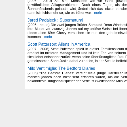
(2006 - 2010) Sie sind Menschen wie wir. Ganz gewöh
gewöhnlichen Alltagsproblemen. Doch eines Tages, als de
Sonnenfinsternis getaucht wird, ändert sich das: etwas passi
dann ist nichts mehr so, wie es früher war...
mehr
Jared Padalecki: Supernatural
(2005 - heute) Die zwei jungen Brüder Sam und Dean Winchest
ihre Mutter vor zwanzig Jahren auf mysteriöse Weise bei ihn
einem alten 69er Chevy versuchen sie nun den geheimnisvol
kommen...
mehr
Scott Patterson: Aliens in America
(2007 - 2008) Scott Patterson spielt in dieser Familiensitcom 
arbeitet im mittleren Management und ist kein Fan von seinem
sich lieber entspannt zurück, wenn seine überfürsorgliche Frau 
gemeinsamen Sohn Justin dabei zu helfen, in der Schule beliebt
Milo Ventimiglia: The Bedford Diaries
(2006) "The Bedford Diaries" vereint viele junge Darsteller
meisten jedoch noch nicht sehr erfahren waren, als die Ser
bekannteste Jungschauspieler der Serie ist zweifelsohne Milo Ven