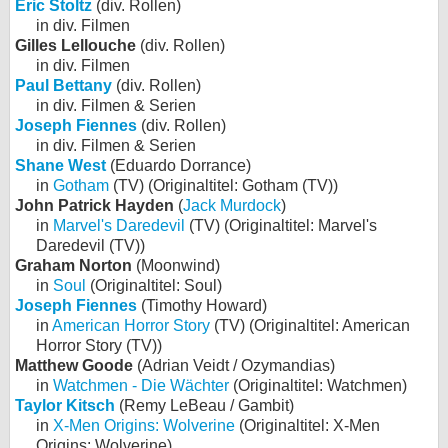
Eric Stoltz
(div. Rollen)
in div. Filmen
Gilles Lellouche
(div. Rollen)
in div. Filmen
Paul Bettany
(div. Rollen)
in div. Filmen & Serien
Joseph Fiennes
(div. Rollen)
in div. Filmen & Serien
Shane West
(Eduardo Dorrance)
in
Gotham
(TV) (Originaltitel: Gotham (TV))
John Patrick Hayden
(
Jack Murdock
)
in
Marvel's Daredevil
(TV) (Originaltitel: Marvel's
Daredevil (TV))
Graham Norton
(Moonwind)
in
Soul
(Originaltitel: Soul)
Joseph Fiennes
(Timothy Howard)
in
American Horror Story
(TV) (Originaltitel: American
Horror Story (TV))
Matthew Goode
(Adrian Veidt / Ozymandias)
in
Watchmen - Die Wächter
(Originaltitel: Watchmen)
Taylor Kitsch
(Remy LeBeau / Gambit)
in
X-Men Origins: Wolverine
(Originaltitel: X-Men
Origins: Wolverine)