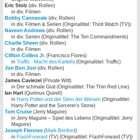
Eric Stolz
(div. Rollen)
in div. Filmen
Bobby Cannavale
(div. Rollen)
in div. Filmen & Serien (Originaltitel: Third Watch (TV))
Naveen Andrews
(div. Rollen)
in div. Serien (Originaltitel: The Ten Commandments)
Charlie Sheen
(div. Rollen)
in div. Filmen
Clifton Collins Jr.
(Francisco Flores)
in
Traffic - Macht des Kartells
(Originaltitel: Traffic)
Jon Bon Jovi
(div. Rollen)
in div. Filmen
James Caviezel
(Private Witt)
in Der schmale Grat (Originaltitel: The Thin Red Line)
Ian Hart
(Quirinus Quirell)
in
Harry Potter und der Stein der Weisen
(Originaltitel:
Harry Potter and the Sorcerer's Stone)
Tom Cruise
(Jerry Maguire)
in Jerry Maguire – Spiel des Lebens (Originaltitel: Jerry
Maguire)
Joseph Fiennes
(
Mark Benford
)
in
FlashForward
(TV) (Originaltitel: FlashForward (TV))