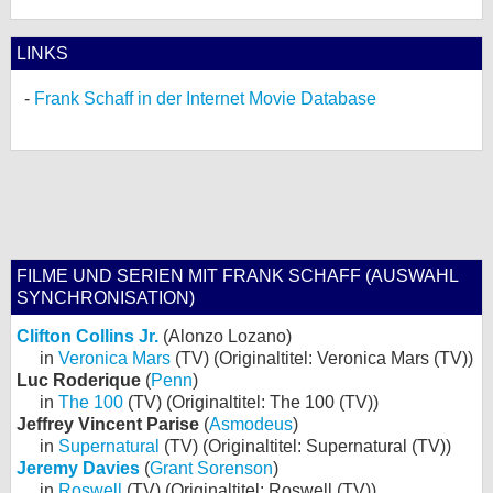
LINKS
Frank Schaff in der Internet Movie Database
FILME UND SERIEN MIT FRANK SCHAFF (AUSWAHL
SYNCHRONISATION)
Clifton Collins Jr.
(Alonzo Lozano)
in
Veronica Mars
(TV) (Originaltitel: Veronica Mars (TV))
Luc Roderique
(
Penn
)
in
The 100
(TV) (Originaltitel: The 100 (TV))
Jeffrey Vincent Parise
(
Asmodeus
)
in
Supernatural
(TV) (Originaltitel: Supernatural (TV))
Jeremy Davies
(
Grant Sorenson
)
in
Roswell
(TV) (Originaltitel: Roswell (TV))