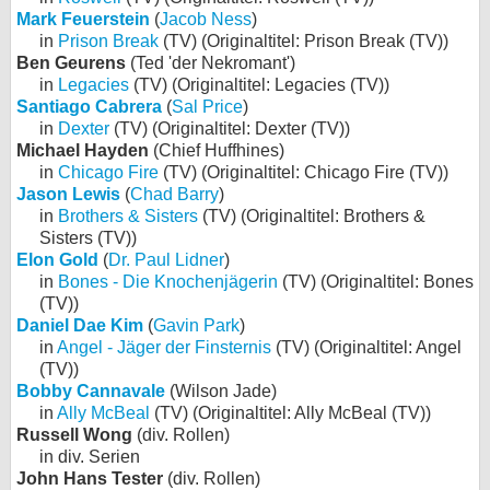
Mark Feuerstein
(
Jacob Ness
)
in
Prison Break
(TV) (Originaltitel: Prison Break (TV))
Ben Geurens
(Ted 'der Nekromant')
in
Legacies
(TV) (Originaltitel: Legacies (TV))
Santiago Cabrera
(
Sal Price
)
in
Dexter
(TV) (Originaltitel: Dexter (TV))
Michael Hayden
(Chief Huffhines)
in
Chicago Fire
(TV) (Originaltitel: Chicago Fire (TV))
Jason Lewis
(
Chad Barry
)
in
Brothers & Sisters
(TV) (Originaltitel: Brothers &
Sisters (TV))
Elon Gold
(
Dr. Paul Lidner
)
in
Bones - Die Knochenjägerin
(TV) (Originaltitel: Bones
(TV))
Daniel Dae Kim
(
Gavin Park
)
in
Angel - Jäger der Finsternis
(TV) (Originaltitel: Angel
(TV))
Bobby Cannavale
(Wilson Jade)
in
Ally McBeal
(TV) (Originaltitel: Ally McBeal (TV))
Russell Wong
(div. Rollen)
in div. Serien
John Hans Tester
(div. Rollen)