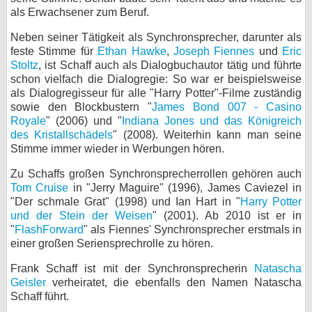
als Erwachsener zum Beruf.
bei X
Neben seiner Tätigkeit als Synchronsprecher, darunter als
bei Facebook
feste Stimme für
Ethan Hawke
,
Joseph Fiennes
und
Eric
Stoltz
, ist Schaff auch als Dialogbuchautor tätig und führte
schon vielfach die Dialogregie: So war er beispielsweise
als Dialogregisseur für alle "Harry Potter"-Filme zuständig
Kontakt
sowie den Blockbustern "
James Bond 007 - Casino
Royale
" (2006) und "
Indiana Jones und das Königreich
Nutzungsbedingungen
des Kristallschädels
" (2008). Weiterhin kann man seine
Stimme immer wieder in Werbungen hören.
Datenschutz
Zu Schaffs großen Synchronsprecherrollen gehören auch
Cookie-Einstellungen
Tom Cruise
in "Jerry Maguire" (1996), James Caviezel in
"Der schmale Grat" (1998) und Ian Hart in "
Harry Potter
Impressum
und der Stein der Weisen
" (2001). Ab 2010 ist er in
"
FlashForward
" als Fiennes' Synchronsprecher erstmals in
Desktop-Ansicht
einer großen Seriensprechrolle zu hören.
myFanbase
Frank Schaff ist mit der Synchronsprecherin
Natascha
Geisler
verheiratet, die ebenfalls den Namen Natascha
Schaff führt.