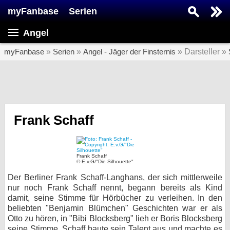
myFanbase
Serien
Serie suchen...
Angel
Home
SERIEN
myFanbase
»
Serien
»
Angel - Jäger der Finsternis
» Darsteller »
Serien
Kolumnen
Interviews
Frank Schaff
Veranstaltungen
KULTUR
Frank Schaff
© E.v.G/"Die Silhouette"
Specials
Der Berliner Frank Schaff-Langhans, der sich mittlerweile
SERVICE
nur noch Frank Schaff nennt, begann bereits als Kind
damit, seine Stimme für Hörbücher zu verleihen. In den
Gewinnspiele
beliebten "Benjamin Blümchen" Geschichten war er als
Otto zu hören, in "Bibi Blocksberg" lieh er Boris Blocksberg
Forum
seine Stimme. Schaff baute sein Talent aus und machte es