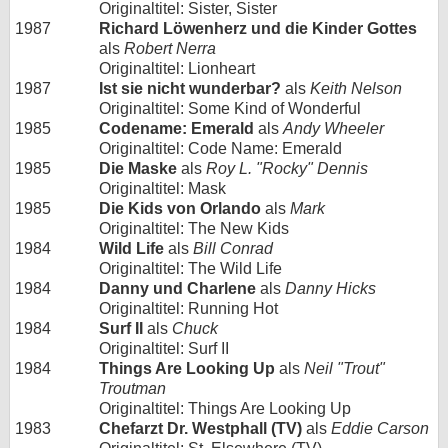
Originaltitel: Sister, Sister
1987
Richard Löwenherz und die Kinder Gottes
als
Robert Nerra
Originaltitel: Lionheart
1987
Ist sie nicht wunderbar?
als
Keith Nelson
Originaltitel: Some Kind of Wonderful
1985
Codename: Emerald
als
Andy Wheeler
Originaltitel: Code Name: Emerald
1985
Die Maske
als
Roy L. "Rocky" Dennis
Originaltitel: Mask
1985
Die Kids von Orlando
als
Mark
Originaltitel: The New Kids
1984
Wild Life
als
Bill Conrad
Originaltitel: The Wild Life
1984
Danny und Charlene
als
Danny Hicks
Originaltitel: Running Hot
1984
Surf II
als
Chuck
Originaltitel: Surf II
1984
Things Are Looking Up
als
Neil "Trout"
Troutman
Originaltitel: Things Are Looking Up
1983
Chefarzt Dr. Westphall (TV)
als
Eddie Carson