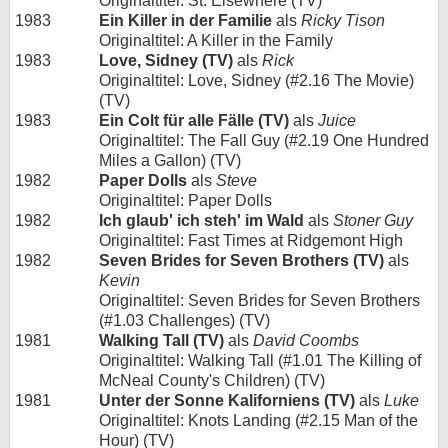
Originaltitel: St. Elsewhere (TV)
1983
Ein Killer in der Familie
als
Ricky Tison
Originaltitel: A Killer in the Family
1983
Love, Sidney (TV)
als
Rick
Originaltitel: Love, Sidney (#2.16 The Movie)
(TV)
1983
Ein Colt für alle Fälle (TV)
als
Juice
Originaltitel: The Fall Guy (#2.19 One Hundred
Miles a Gallon) (TV)
1982
Paper Dolls
als
Steve
Originaltitel: Paper Dolls
1982
Ich glaub' ich steh' im Wald
als
Stoner Guy
Originaltitel: Fast Times at Ridgemont High
1982
Seven Brides for Seven Brothers (TV)
als
Kevin
Originaltitel: Seven Brides for Seven Brothers
(#1.03 Challenges) (TV)
1981
Walking Tall (TV)
als
David Coombs
Originaltitel: Walking Tall (#1.01 The Killing of
McNeal County's Children) (TV)
1981
Unter der Sonne Kaliforniens (TV)
als
Luke
Originaltitel: Knots Landing (#2.15 Man of the
Hour) (TV)