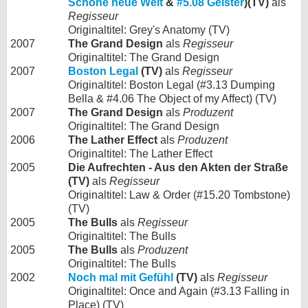
Schöne neue Welt
&
#5.08 Geister
)(TV)
als
Regisseur
Originaltitel: Grey's Anatomy (TV)
2007
The Grand Design
als
Regisseur
Originaltitel: The Grand Design
2007
Boston Legal
(TV)
als
Regisseur
Originaltitel: Boston Legal (#3.13 Dumping
Bella & #4.06 The Object of my Affect) (TV)
2007
The Grand Design
als
Produzent
Originaltitel: The Grand Design
2006
The Lather Effect
als
Produzent
Originaltitel: The Lather Effect
2005
Die Aufrechten - Aus den Akten der Straße
(TV)
als
Regisseur
Originaltitel: Law & Order (#15.20 Tombstone)
(TV)
2005
The Bulls
als
Regisseur
Originaltitel: The Bulls
2005
The Bulls
als
Produzent
Originaltitel: The Bulls
2002
Noch mal mit Gefühl
(TV)
als
Regisseur
Originaltitel: Once and Again (#3.13 Falling in
Place) (TV)