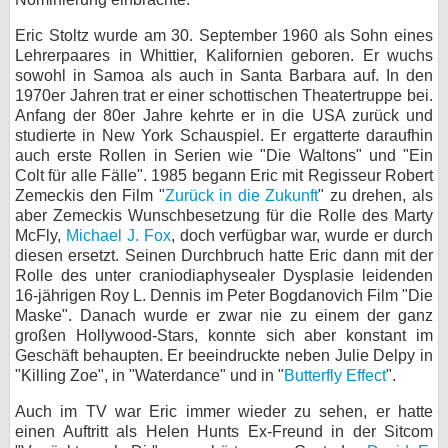
bei X
Eric Stoltz wurde am 30. September 1960 als Sohn eines
Lehrerpaares in Whittier, Kalifornien geboren. Er wuchs
bei Facebook
sowohl in Samoa als auch in Santa Barbara auf. In den
1970er Jahren trat er einer schottischen Theatertruppe bei.
Anfang der 80er Jahre kehrte er in die USA zurück und
studierte in New York Schauspiel. Er ergatterte daraufhin
Kontakt
auch erste Rollen in Serien wie "Die Waltons" und "Ein
Colt für alle Fälle". 1985 begann Eric mit Regisseur Robert
Nutzungsbedingungen
Zemeckis den Film "
Zurück in die Zukunft
" zu drehen, als
aber Zemeckis Wunschbesetzung für die Rolle des Marty
Datenschutz
McFly,
Michael J. Fox
, doch verfügbar war, wurde er durch
diesen ersetzt. Seinen Durchbruch hatte Eric dann mit der
Cookie-Einstellungen
Rolle des unter craniodiaphysealer Dysplasie leidenden
16-jährigen Roy L. Dennis im Peter Bogdanovich Film "Die
Impressum
Maske". Danach wurde er zwar nie zu einem der ganz
großen Hollywood-Stars, konnte sich aber konstant im
Desktop-Ansicht
Geschäft behaupten. Er beeindruckte neben Julie Delpy in
myFanbase
"Killing Zoe", in "Waterdance" und in "
Butterfly Effect
".
Auch im TV war Eric immer wieder zu sehen, er hatte
einen Auftritt als Helen Hunts Ex-Freund in der Sitcom