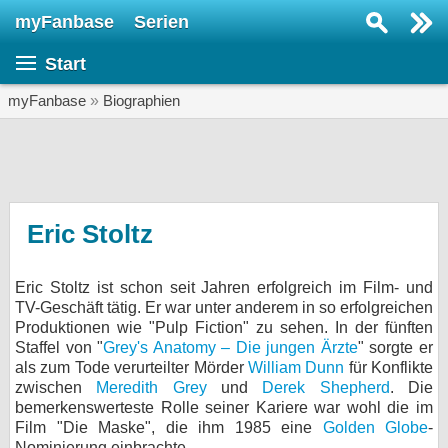
myFanbase
Serien
Serie suchen...
Start
Home
SERIEN
myFanbase
»
Biographien
Serien
Kolumnen
Interviews
Eric Stoltz
Veranstaltungen
Eric Stoltz ist schon seit Jahren erfolgreich im Film- und
KULTUR
TV-Geschäft tätig. Er war unter anderem in so erfolgreichen
Specials
Produktionen wie "Pulp Fiction" zu sehen. In der fünften
Staffel von "
Grey's Anatomy – Die jungen Ärzte
" sorgte er
SERVICE
als zum Tode verurteilter Mörder
William Dunn
für Konflikte
zwischen
Meredith Grey
und
Derek Shepherd
. Die
Gewinnspiele
bemerkenswerteste Rolle seiner Kariere war wohl die im
Film "Die Maske", die ihm 1985 eine
Golden Globe
-
Forum
Nominierung einbrachte.