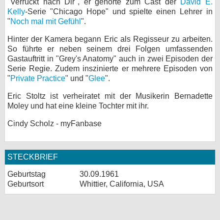
"Verrückt nach Dir", er gehörte zum Cast der
David E.
Kelly
-Serie "Chicago Hope" und spielte einen Lehrer in
"
Noch mal mit Gefühl
".
Hinter der Kamera begann Eric als Regisseur zu arbeiten.
So führte er neben seinem drei Folgen umfassenden
Gastauftritt in "Grey's Anatomy" auch in zwei Episoden der
Serie Regie. Zudem inszinierte er mehrere Episoden von
"
Private Practice
" und "
Glee
".
Eric Stoltz ist verheiratet mit der Musikerin Bernadette
Moley und hat eine kleine Tochter mit ihr.
Cindy Scholz - myFanbase
STECKBRIEF
Geburtstag
30.09.1961
Geburtsort
Whittier, California, USA