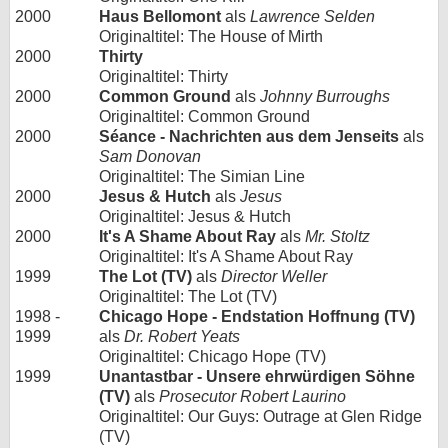
2000
Haus Bellomont
als
Lawrence Selden
Originaltitel: The House of Mirth
2000
Thirty
Originaltitel: Thirty
2000
Common Ground
als
Johnny Burroughs
Originaltitel: Common Ground
2000
Séance - Nachrichten aus dem Jenseits
als
Sam Donovan
Originaltitel: The Simian Line
2000
Jesus & Hutch
als
Jesus
Originaltitel: Jesus & Hutch
2000
It's A Shame About Ray
als
Mr. Stoltz
Originaltitel: It's A Shame About Ray
1999
The Lot (TV)
als
Director Weller
Originaltitel: The Lot (TV)
1998 -
Chicago Hope - Endstation Hoffnung (TV)
1999
als
Dr. Robert Yeats
Originaltitel: Chicago Hope (TV)
1999
Unantastbar - Unsere ehrwürdigen Söhne
(TV)
als
Prosecutor Robert Laurino
Originaltitel: Our Guys: Outrage at Glen Ridge
(TV)