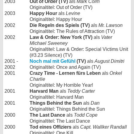
2003
Out of Order (TV)
als
Mark Colm
Originaltitel: Out of Order (TV)
2003
Happy Hour
als
Levine
Originaltitel: Happy Hour
2002
Die Regeln des Spiels (TV)
als
Mr. Lawson
Originaltitel: The Rules of Attraction (TV)
2002
Law & Order: New York (TV)
als
Vater
Michael Sweeney
Originaltitel: Law & Order: Special Victims Unit
(#3.23 Silence) (TV)
2001 -
Noch mal mit Gefühl
(TV)
als
August Dimitri
2002
Originaltitel: Once and Again (TV)
2001
Crazy Time - Lernen fürs Leben
als
Onkel
Charlie
Originaltitel: My Horrible Year!
2001
Harvard Man
als
Teddy Carter
Originaltitel: Harvard Man
2001
Things Behind the Sun
als
Dan
Originaltitel: Things Behind the Sun
2000
The Last Dance
als
Todd Cope
Originaltitel: The Last Dance
2000
Tod eines Offiziers
als
Capt. Wallker Randall
Originaltitel: One Kill