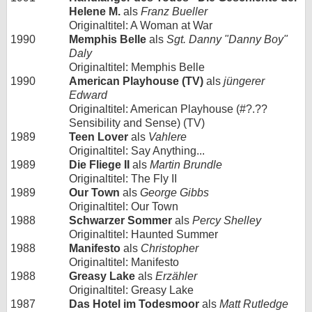
Helene M.
als
Franz Bueller
Originaltitel: A Woman at War
1990
Memphis Belle
als
Sgt. Danny "Danny Boy"
Daly
Originaltitel: Memphis Belle
1990
American Playhouse (TV)
als
jüngerer
Edward
Originaltitel: American Playhouse (#?.??
Sensibility and Sense) (TV)
1989
Teen Lover
als
Vahlere
Originaltitel: Say Anything...
1989
Die Fliege II
als
Martin Brundle
Originaltitel: The Fly II
1989
Our Town
als
George Gibbs
Originaltitel: Our Town
1988
Schwarzer Sommer
als
Percy Shelley
Originaltitel: Haunted Summer
1988
Manifesto
als
Christopher
Originaltitel: Manifesto
1988
Greasy Lake
als
Erzähler
Originaltitel: Greasy Lake
1987
Das Hotel im Todesmoor
als
Matt Rutledge