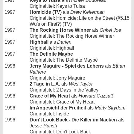
1997
Keys to Tulsa
als
Richter Boudreau
Originaltitel: Keys to Tulsa
1997
Homicide (TV)
als
Drew Kellerman
Originaltitel: Homicide: Life on the Street (#5.15
Wu's on First?) (TV)
1997
The Rocking Horse Winner
als
Onkel Joe
Originaltitel: The Rocking Horse Winner
1997
Highball
als
Darien
Originaltitel: Highball
1997
The Definite Maybe
Originaltitel: The Definite Maybe
1996
Jerry Maguire - Spiel des Lebens
als
Ethan
Valhere
Originaltitel: Jerry Maguire
1996
2 Tage in L.A.
als
Wes Taylor
Originaltitel: 2 Days in the Valley
1996
Grace of My Heart
als
Howard Cazsatt
Originaltitel: Grace of My Heart
1996
Im Angesicht der Freiheit
als
Marty Strydom
Originaltitel: Inside
1996
Don't Look Back - Die Killer im Nacken
als
Jesse Parish
Originaltitel: Don't Look Back