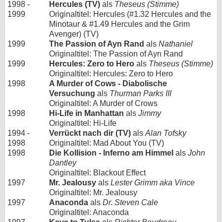
1998 -
Hercules (TV)
als
Theseus (Stimme)
1999
Originaltitel: Hercules (#1.32 Hercules and the
Minotaur & #1.49 Hercules and the Grim
Avenger) (TV)
1999
The Passion of Ayn Rand
als
Nathaniel
Originaltitel: The Passion of Ayn Rand
1999
Hercules: Zero to Hero
als
Theseus (Stimme)
Originaltitel: Hercules: Zero to Hero
1998
A Murder of Cows - Diabolische
Versuchung
als
Thurman Parks III
Originaltitel: A Murder of Crows
1998
Hi-Life in Manhattan
als
Jimmy
Originaltitel: Hi-Life
1994 -
Verrückt nach dir (TV)
als
Alan Tofsky
1998
Originaltitel: Mad About You (TV)
1998
Die Kollision - Inferno am Himmel
als
John
Dantley
Originaltitel: Blackout Effect
1997
Mr. Jealousy
als
Lester Grimm aka Vince
Originaltitel: Mr. Jealousy
1997
Anaconda
als
Dr. Steven Cale
Originaltitel: Anaconda