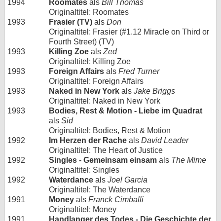
1994
Roomates
als
Bill Thomas
Originaltitel: Roomates
1993
Frasier (TV)
als
Don
Originaltitel: Frasier (#1.12 Miracle on Third or
Fourth Street) (TV)
1993
Killing Zoe
als
Zed
Originaltitel: Killing Zoe
1993
Foreign Affairs
als
Fred Turner
Originaltitel: Foreign Affairs
1993
Naked in New York
als
Jake Briggs
Originaltitel: Naked in New York
1993
Bodies, Rest & Motion - Liebe im Quadrat
als
Sid
Originaltitel: Bodies, Rest & Motion
1992
Im Herzen der Rache
als
David Leader
Originaltitel: The Heart of Justice
1992
Singles - Gemeinsam einsam
als
The Mime
Originaltitel: Singles
1992
Waterdance
als
Joel Garcia
Originaltitel: The Waterdance
1991
Money
als
Franck Cimballi
Originaltitel: Money
1991
Handlanger des Todes - Die Geschichte der