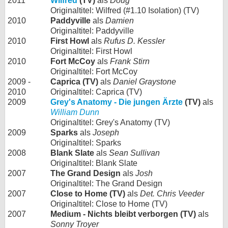
2011
Wilfred
(TV)
als
Doug
Originaltitel: Wilfred (#1.10 Isolation) (TV)
2010
Paddyville
als
Damien
Originaltitel: Paddyville
2010
First Howl
als
Rufus D. Kessler
Originaltitel: First Howl
2010
Fort McCoy
als
Frank Stirn
Originaltitel: Fort McCoy
2009 -
Caprica (TV)
als
Daniel Graystone
2010
Originaltitel: Caprica (TV)
2009
Grey's Anatomy - Die jungen Ärzte
(TV)
als
William Dunn
Originaltitel: Grey's Anatomy (TV)
2009
Sparks
als
Joseph
Originaltitel: Sparks
2008
Blank Slate
als
Sean Sullivan
Originaltitel: Blank Slate
2007
The Grand Design
als
Josh
Originaltitel: The Grand Design
2007
Close to Home (TV)
als
Det. Chris Veeder
Originaltitel: Close to Home (TV)
2007
Medium - Nichts bleibt verborgen (TV)
als
Sonny Troyer