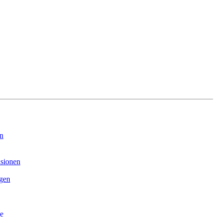
on
sionen
ngen
e