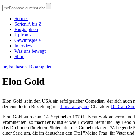
Spoiler
Serien A bis Z
Biographien
Upfronts
Gewinnspiele
Interviews
Was uns bewegt
Shop
myFanbase
»
Biographien
Elon Gold
Elon Gold ist in den USA ein erfolgreicher Comedian, der sich auch ne
der eine festen Beziehung mit
Tamara Taylors
Charakter
Dr. Cam Sor
Elon Gold wurde am 14. Septmeber 1970 in New York geboren und hat 
Prominenten, so macht er Künstler wie Howard Stern und Jay Leno na
das Drehbuch für einen Piloten, der das Comeback der TV-Legende Mary
einer Serie um, die im deutschen den Titel "Meine Frau, ihr Vater und