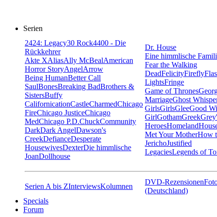
Serien
24
24: Legacy
30 Rock
4400 - Die
Dr. House
Rückkehrer
Eine himmlische Famil
Akte X
Alias
Ally McBeal
American
Fear the Walking
Horror Story
Angel
Arrow
Dead
Felicity
Firefly
Fla
Being Human
Better Call
Lights
Fringe
Saul
Bones
Breaking Bad
Brothers &
Game of Thrones
Georg
Sisters
Buffy
Marriage
Ghost Whispe
Californication
Castle
Charmed
Chicago
Girls
Girls
Glee
Good Wi
Fire
Chicago Justice
Chicago
Girl
Gotham
Greek
Grey
Med
Chicago P.D.
Chuck
Community
Heroes
Homeland
House
Dark
Dark Angel
Dawson's
Met Your Mother
How t
Creek
Defiance
Desperate
Jericho
Justified
Housewives
Dexter
Die himmlische
Legacies
Legends of T
Joan
Dollhouse
DVD-Rezensionen
Foto
Serien A bis Z
Interviews
Kolumnen
(Deutschland)
Specials
Forum