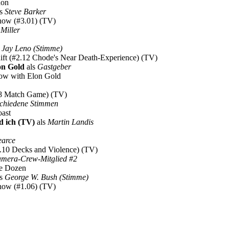
hon
ls
Steve Barker
Show (#3.01) (TV)
 Miller
s
Jay Leno (Stimme)
 Rift (#2.12 Chode's Near Death-Experience) (TV)
on Gold
als
Gastgeber
Show with Elon Gold
1.18 Match Game) (TV)
schiedene Stimmen
oast
d ich (TV)
als
Martin Landis
earce
#1.10 Decks and Violence) (TV)
mera-Crew-Mitglied #2
he Dozen
ls
George W. Bush (Stimme)
Show (#1.06) (TV)