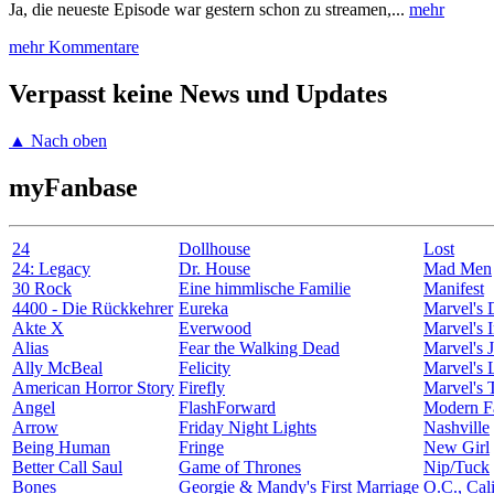
Ja, die neueste Episode war gestern schon zu streamen,...
mehr
mehr Kommentare
Verpasst keine News und Updates
▲ Nach oben
myFanbase
24
Dollhouse
Lost
24: Legacy
Dr. House
Mad Men
30 Rock
Eine himmlische Familie
Manifest
4400 - Die Rückkehrer
Eureka
Marvel's 
Akte X
Everwood
Marvel's I
Alias
Fear the Walking Dead
Marvel's J
Ally McBeal
Felicity
Marvel's 
American Horror Story
Firefly
Marvel's 
Angel
FlashForward
Modern F
Arrow
Friday Night Lights
Nashville
Being Human
Fringe
New Girl
Better Call Saul
Game of Thrones
Nip/Tuck
Bones
Georgie & Mandy's First Marriage
O.C., Cali