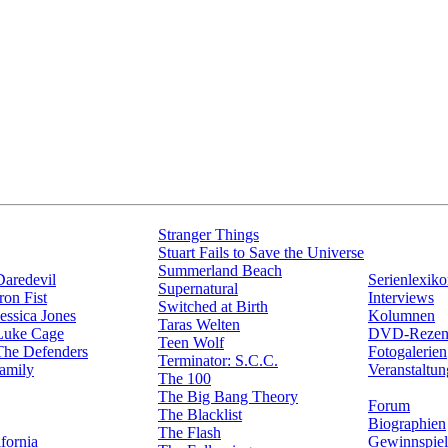
Stranger Things
Stuart Fails to Save the Universe
Summerland Beach
Daredevil
Serienlexik
Supernatural
ron Fist
Interviews
Switched at Birth
essica Jones
Kolumnen
Taras Welten
Luke Cage
DVD-Rezen
Teen Wolf
The Defenders
Fotogalerien
Terminator: S.C.C.
amily
Veranstaltu
The 100
The Big Bang Theory
Forum
The Blacklist
Biographien
The Flash
fornia
Gewinnspiel