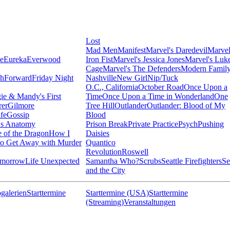
Lost
Mad Men
Manifest
Marvel's Daredevil
Marvel
ie
Eureka
Everwood
Iron Fist
Marvel's Jessica Jones
Marvel's Luk
Cage
Marvel's The Defenders
Modern Famil
shForward
Friday Night
Nashville
New Girl
Nip/Tuck
O.C., California
October Road
Once Upon a
ie & Mandy's First
Time
Once Upon a Time in Wonderland
One
rer
Gilmore
Tree Hill
Outlander
Outlander: Blood of My
fe
Gossip
Blood
's Anatomy
Prison Break
Private Practice
Psych
Pushing
 of the Dragon
How I
Daisies
o Get Away with Murder
Quantico
Revolution
Roswell
omorrow
Life Unexpected
Samantha Who?
Scrubs
Seattle Firefighters
Se
and the City
galerien
Starttermine
Starttermine (USA)
Starttermine
(Streaming)
Veranstaltungen