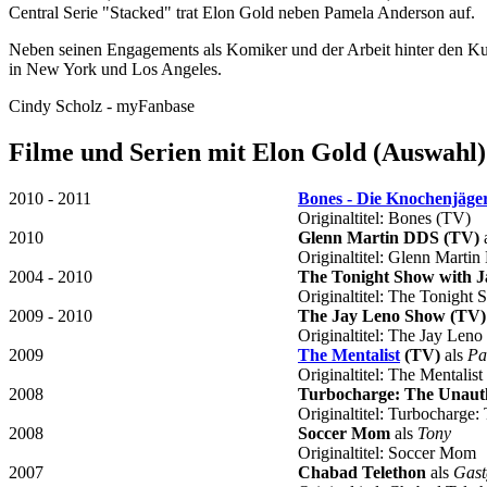
Central Serie "Stacked" trat Elon Gold neben Pamela Anderson auf.
Neben seinen Engagements als Komiker und der Arbeit hinter den Kuli
in New York und Los Angeles.
Cindy Scholz - myFanbase
Filme und Serien mit Elon Gold (Auswahl)
2010 - 2011
Bones - Die Knochenjäge
Originaltitel: Bones (TV)
2010
Glenn Martin DDS (TV)
Originaltitel: Glenn Marti
2004 - 2010
The Tonight Show with J
Originaltitel: The Tonight
2009 - 2010
The Jay Leno Show (TV)
Originaltitel: The Jay Len
2009
The Mentalist
(TV)
als
Pa
Originaltitel: The Mentali
2008
Turbocharge: The Unauth
Originaltitel: Turbocharge
2008
Soccer Mom
als
Tony
Originaltitel: Soccer Mom
2007
Chabad Telethon
als
Gast