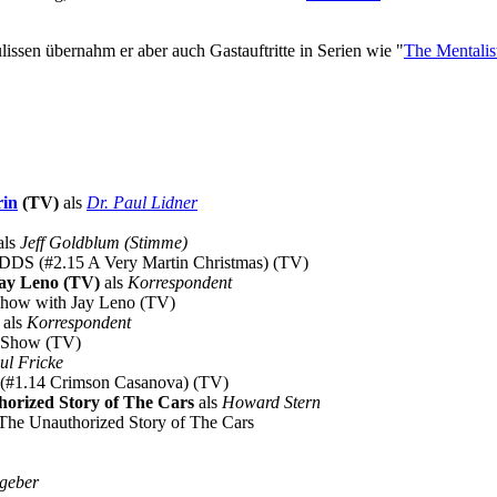
ssen übernahm er aber auch Gastauftritte in Serien wie "
The Mentalis
rin
(TV)
als
Dr. Paul Lidner
als
Jeff Goldblum (Stimme)
n DDS (#2.15 A Very Martin Christmas) (TV)
ay Leno (TV)
als
Korrespondent
 Show with Jay Leno (TV)
als
Korrespondent
o Show (TV)
ul Fricke
st (#1.14 Crimson Casanova) (TV)
orized Story of The Cars
als
Howard Stern
: The Unauthorized Story of The Cars
geber