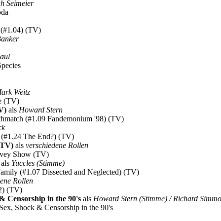
h Seimeier
oda
 (#1.04) (TV)
Banker
aul
Species
ark Weitz
ne (TV)
V)
als
Howard Stern
eathmatch (#1.09 Fandemonium '98) (TV)
ck
y (#1.24 The End?) (TV)
(TV)
als
verschiedene Rollen
arvey Show (TV)
als
Yuccles (Stimme)
e Family (#1.07 Dissected and Neglected) (TV)
dene Rollen
2) (TV)
 & Censorship in the 90's
als
Howard Stern (Stimme) / Richard Simmo
: Sex, Shock & Censorship in the 90's