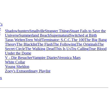
's
e
Shadowhunters
Smallville
Stranger Things
Stuart Fails to Save the
y
Universe
Summerland Beach
Supernatural
Switched at Birth
Taras Welten
Teen Wolf
Terminator: S.C.C.
The 100
The Big Bang
Theory
The Blacklist
The Flash
The Following
The Originals
The
Secret Circle
The Walking Dead
This Is Us
Tru Calling
True Blood
Under the Dome
V - Die Besucher
Vampire Diaries
Veronica Mars
White Collar
Young Sheldon
Zoey's Extraordinary Playlist
x