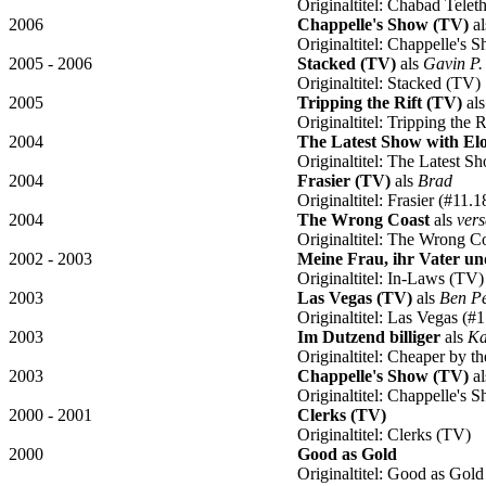
Originaltitel: Chabad Telet
2006
Chappelle's Show (TV)
a
Originaltitel: Chappelle's 
2005 - 2006
Stacked (TV)
als
Gavin P.
Originaltitel: Stacked (TV)
2005
Tripping the Rift (TV)
al
Originaltitel: Tripping the
2004
The Latest Show with El
Originaltitel: The Latest 
2004
Frasier (TV)
als
Brad
Originaltitel: Frasier (#1
2004
The Wrong Coast
als
ver
Originaltitel: The Wrong C
2002 - 2003
Meine Frau, ihr Vater un
Originaltitel: In-Laws (TV)
2003
Las Vegas (TV)
als
Ben P
Originaltitel: Las Vegas (
2003
Im Dutzend billiger
als
Ka
Originaltitel: Cheaper by t
2003
Chappelle's Show (TV)
a
Originaltitel: Chappelle's 
2000 - 2001
Clerks (TV)
Originaltitel: Clerks (TV)
2000
Good as Gold
Originaltitel: Good as Gold