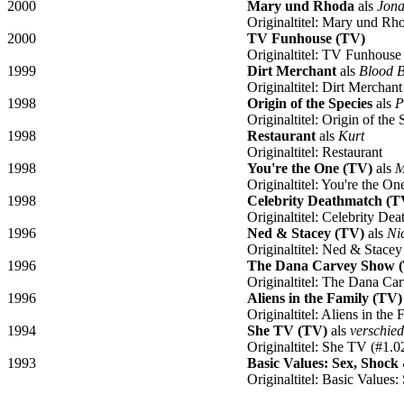
2000
Mary und Rhoda
als
Jona
Originaltitel: Mary und Rh
2000
TV Funhouse (TV)
Originaltitel: TV Funhouse
1999
Dirt Merchant
als
Blood 
Originaltitel: Dirt Merchant
1998
Origin of the Species
als
P
Originaltitel: Origin of the 
1998
Restaurant
als
Kurt
Originaltitel: Restaurant
1998
You're the One (TV)
als
M
Originaltitel: You're the O
1998
Celebrity Deathmatch (T
Originaltitel: Celebrity D
1996
Ned & Stacey (TV)
als
Ni
Originaltitel: Ned & Stace
1996
The Dana Carvey Show 
Originaltitel: The Dana C
1996
Aliens in the Family (TV)
Originaltitel: Aliens in th
1994
She TV (TV)
als
verschie
Originaltitel: She TV (#1.0
1993
Basic Values: Sex, Shock
Originaltitel: Basic Values