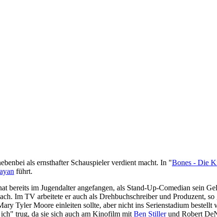
benbei als ernsthafter Schauspieler verdient macht. In "
Bones - Die K
ayan
führt.
bereits im Jugendalter angefangen, als Stand-Up-Comedian sein Geld 
ch. Im TV arbeitete er auch als Drehbuchschreiber und Produzent, so
 Tyler Moore einleiten sollte, aber nicht ins Serienstadium bestellt w
 ich" trug, da sie sich auch am Kinofilm mit
Ben Stiller
und Robert DeNir