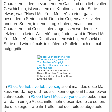
Charakteren, dem bezaubernden Cast und den liebevollen
bei X
Geschichten, ist vor allem die Kontinuität in der Serie
etwas, was "How I Met Your Mother" zu einer ganz
bei Facebook
besonderen Serie macht. Denn im Gegensatz zu vielen
anderen Serien, in denen Logikfehler gemacht und
Charaktere und Geschichten angerissen werden, die
letztendlich keine Weiterführung finden, wird in "How I Met
Kontakt
Your Mother" jedes Detail zu einem wichtigen Aspekt der
Serie und wird oftmals in späteren Staffeln noch einmal
Nutzungsbedingungen
aufgegriffen.
Datenschutz
Cookie-Einstellungen
Josh Radnor & Neil Patrick
Harris, How I Met Your Mother
© Twentieth Century Fox Home
Impressum
Entertainment
Desktop-Ansicht
In
#1.01 Verliebt, verlobt, versagt
sieht man das erste Mal
kurz, wie Barney und Ted sich kennengelernt haben. Zwei
myFanbase
Jahre später in
#3.05 How I Met Everyone Else
bekommen
wir dann einige Ausschnitte mehr dieser Szene zu sehen,
die uns zeigen, wie ihr Treffen auf der Toilette abgelaufen
ist.