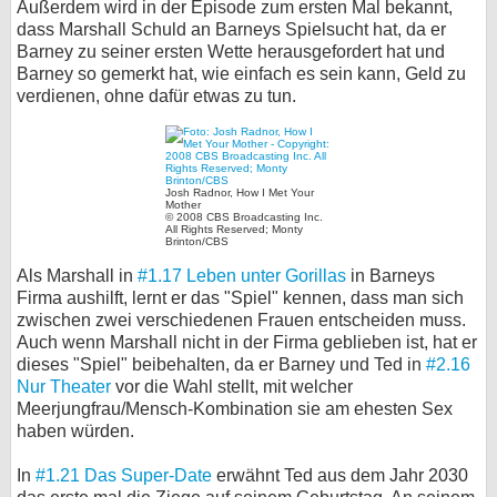
Außerdem wird in der Episode zum ersten Mal bekannt,
dass Marshall Schuld an Barneys Spielsucht hat, da er
Barney zu seiner ersten Wette herausgefordert hat und
Barney so gemerkt hat, wie einfach es sein kann, Geld zu
verdienen, ohne dafür etwas zu tun.
Josh Radnor, How I Met Your
Mother
© 2008 CBS Broadcasting Inc.
All Rights Reserved; Monty
Brinton/CBS
Als Marshall in
#1.17 Leben unter Gorillas
in Barneys
Firma aushilft, lernt er das "Spiel" kennen, dass man sich
zwischen zwei verschiedenen Frauen entscheiden muss.
Auch wenn Marshall nicht in der Firma geblieben ist, hat er
dieses "Spiel" beibehalten, da er Barney und Ted in
#2.16
Nur Theater
vor die Wahl stellt, mit welcher
Meerjungfrau/Mensch-Kombination sie am ehesten Sex
haben würden.
In
#1.21 Das Super-Date
erwähnt Ted aus dem Jahr 2030