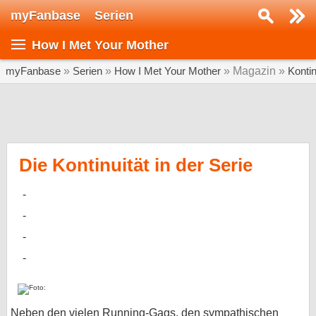
myFanbase
Serien
Serie suchen...
How I Met Your Mother
Home
SERIEN
myFanbase
»
Serien
»
How I Met Your Mother
» Magazin »
Kontin
Serien
Kolumnen
Interviews
Die Kontinuität in der Serie
Veranstaltungen
KULTUR
Specials
SERVICE
Gewinnspiele
Forum
Neben den vielen Running-Gags, den sympathischen