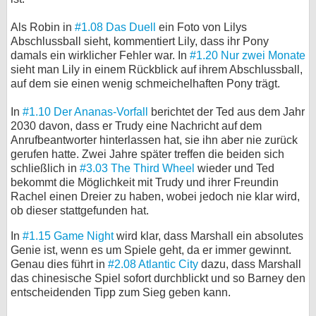
Als Robin in
#1.08 Das Duell
ein Foto von Lilys
Abschlussball sieht, kommentiert Lily, dass ihr Pony
damals ein wirklicher Fehler war. In
#1.20 Nur zwei Monate
sieht man Lily in einem Rückblick auf ihrem Abschlussball,
auf dem sie einen wenig schmeichelhaften Pony trägt.
In
#1.10 Der Ananas-Vorfall
berichtet der Ted aus dem Jahr
2030 davon, dass er Trudy eine Nachricht auf dem
Anrufbeantworter hinterlassen hat, sie ihn aber nie zurück
gerufen hatte. Zwei Jahre später treffen die beiden sich
schließlich in
#3.03 The Third Wheel
wieder und Ted
bekommt die Möglichkeit mit Trudy und ihrer Freundin
Rachel einen Dreier zu haben, wobei jedoch nie klar wird,
ob dieser stattgefunden hat.
In
#1.15 Game Night
wird klar, dass Marshall ein absolutes
Genie ist, wenn es um Spiele geht, da er immer gewinnt.
Genau dies führt in
#2.08 Atlantic City
dazu, dass Marshall
das chinesische Spiel sofort durchblickt und so Barney den
entscheidenden Tipp zum Sieg geben kann.