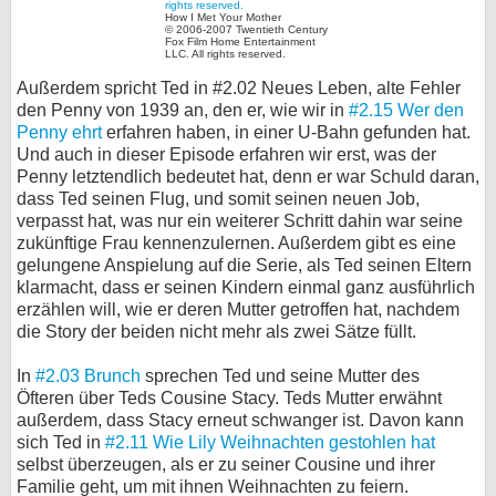
How I Met Your Mother
© 2006-2007 Twentieth Century
Fox Film Home Entertainment
LLC. All rights reserved.
Außerdem spricht Ted in #2.02 Neues Leben, alte Fehler
den Penny von 1939 an, den er, wie wir in
#2.15 Wer den
Penny ehrt
erfahren haben, in einer U-Bahn gefunden hat.
Und auch in dieser Episode erfahren wir erst, was der
Penny letztendlich bedeutet hat, denn er war Schuld daran,
dass Ted seinen Flug, und somit seinen neuen Job,
verpasst hat, was nur ein weiterer Schritt dahin war seine
zukünftige Frau kennenzulernen. Außerdem gibt es eine
gelungene Anspielung auf die Serie, als Ted seinen Eltern
klarmacht, dass er seinen Kindern einmal ganz ausführlich
erzählen will, wie er deren Mutter getroffen hat, nachdem
die Story der beiden nicht mehr als zwei Sätze füllt.
In
#2.03 Brunch
sprechen Ted und seine Mutter des
Öfteren über Teds Cousine Stacy. Teds Mutter erwähnt
außerdem, dass Stacy erneut schwanger ist. Davon kann
sich Ted in
#2.11 Wie Lily Weihnachten gestohlen hat
selbst überzeugen, als er zu seiner Cousine und ihrer
Familie geht, um mit ihnen Weihnachten zu feiern.