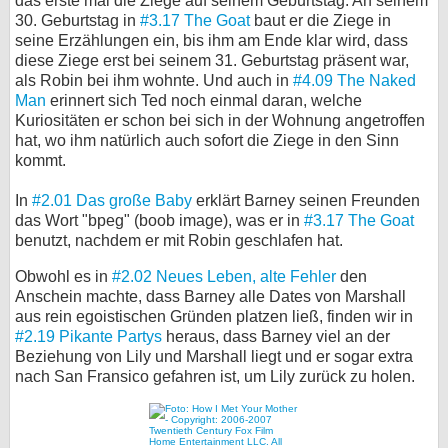
das erste mal die Ziege auf seinem Geburtstag. An seinem
30. Geburtstag in
#3.17 The Goat
baut er die Ziege in
seine Erzählungen ein, bis ihm am Ende klar wird, dass
diese Ziege erst bei seinem 31. Geburtstag präsent war,
als Robin bei ihm wohnte. Und auch in
#4.09 The Naked
Man
erinnert sich Ted noch einmal daran, welche
Kuriositäten er schon bei sich in der Wohnung angetroffen
hat, wo ihm natürlich auch sofort die Ziege in den Sinn
kommt.
In
#2.01 Das große Baby
erklärt Barney seinen Freunden
das Wort "bpeg" (boob image), was er in
#3.17 The Goat
benutzt, nachdem er mit Robin geschlafen hat.
Obwohl es in
#2.02 Neues Leben, alte Fehler
den
Anschein machte, dass Barney alle Dates von Marshall
aus rein egoistischen Gründen platzen ließ, finden wir in
#2.19 Pikante Partys
heraus, dass Barney viel an der
Beziehung von Lily und Marshall liegt und er sogar extra
nach San Fransico gefahren ist, um Lily zurück zu holen.