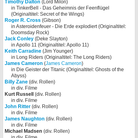
Timothy Dalton
(Lord Milori)
in TinkerBell - Das Geheimnis der Feenflügel
(Originaltitel: Secret of the Wings)
Roger R. Cross
(Gibson)
in Asteroidenfeuer - Die Erde explodiert (Originaltitel:
Doomsday Rock)
Jack Conley
(Deke Slayton)
in Apollo 11 (Originaltitel: Apollo 11)
Keith Carradine
(Jim Younger)
in Long Riders (Originaltitel: The Long Riders)
James Cameron
(
James Cameron
)
in Die Geister der Titanic (Originaltitel: Ghosts of the
Abyss)
Billy Zane
(div. Rollen)
in div. Filme
Kurt Russell
(div. Rollen)
in div. Filme
John Ritter
(div. Rollen)
in div. Filme
James Naughton
(div. Rollen)
in div. Filme
Michael Madsen
(div. Rollen)
in div. Filme