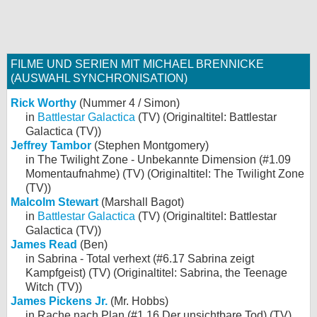
FILME UND SERIEN MIT MICHAEL BRENNICKE
(AUSWAHL SYNCHRONISATION)
Rick Worthy
(Nummer 4 / Simon)
in
Battlestar Galactica
(TV) (Originaltitel: Battlestar
Galactica (TV))
Jeffrey Tambor
(Stephen Montgomery)
in The Twilight Zone - Unbekannte Dimension (#1.09
Momentaufnahme) (TV) (Originaltitel: The Twilight Zone
(TV))
Malcolm Stewart
(Marshall Bagot)
in
Battlestar Galactica
(TV) (Originaltitel: Battlestar
Galactica (TV))
James Read
(Ben)
in Sabrina - Total verhext (#6.17 Sabrina zeigt
Kampfgeist) (TV) (Originaltitel: Sabrina, the Teenage
Witch (TV))
James Pickens Jr.
(Mr. Hobbs)
in Rache nach Plan (#1.16 Der unsichtbare Tod) (TV)