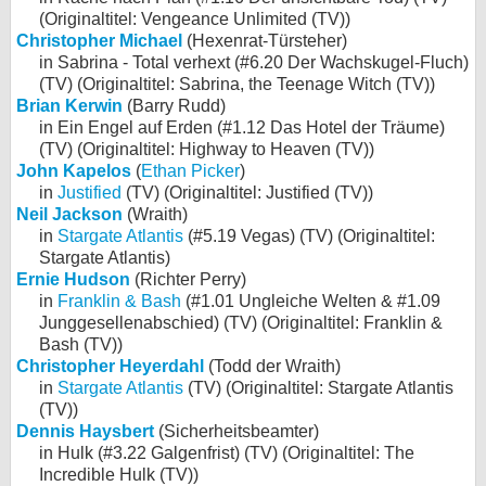
(Originaltitel: Vengeance Unlimited (TV))
Christopher Michael
(Hexenrat-Türsteher)
in Sabrina - Total verhext (#6.20 Der Wachskugel-Fluch)
(TV) (Originaltitel: Sabrina, the Teenage Witch (TV))
Brian Kerwin
(Barry Rudd)
in Ein Engel auf Erden (#1.12 Das Hotel der Träume)
(TV) (Originaltitel: Highway to Heaven (TV))
John Kapelos
(
Ethan Picker
)
in
Justified
(TV) (Originaltitel: Justified (TV))
Neil Jackson
(Wraith)
in
Stargate Atlantis
(#5.19 Vegas) (TV) (Originaltitel:
Stargate Atlantis)
Ernie Hudson
(Richter Perry)
in
Franklin & Bash
(#1.01 Ungleiche Welten & #1.09
Junggesellenabschied) (TV) (Originaltitel: Franklin &
Bash (TV))
Christopher Heyerdahl
(Todd der Wraith)
in
Stargate Atlantis
(TV) (Originaltitel: Stargate Atlantis
(TV))
Dennis Haysbert
(Sicherheitsbeamter)
in Hulk (#3.22 Galgenfrist) (TV) (Originaltitel: The
Incredible Hulk (TV))