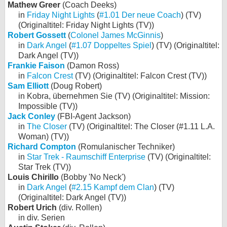
Mathew Greer
(Coach Deeks)
in
Friday Night Lights
(
#1.01 Der neue Coach
) (TV)
(Originaltitel: Friday Night Lights (TV))
Robert Gossett
(
Colonel James McGinnis
)
in
Dark Angel
(
#1.07 Doppeltes Spiel
) (TV) (Originaltitel:
Dark Angel (TV))
Frankie Faison
(Damon Ross)
in
Falcon Crest
(TV) (Originaltitel: Falcon Crest (TV))
Sam Elliott
(Doug Robert)
in Kobra, übernehmen Sie (TV) (Originaltitel: Mission:
Impossible (TV))
Jack Conley
(FBI-Agent Jackson)
in
The Closer
(TV) (Originaltitel: The Closer (#1.11 L.A.
Woman) (TV))
Richard Compton
(Romulanischer Techniker)
in
Star Trek - Raumschiff Enterprise
(TV) (Originaltitel:
Star Trek (TV))
Louis Chirillo
(Bobby 'No Neck')
in
Dark Angel
(
#2.15 Kampf dem Clan
) (TV)
(Originaltitel: Dark Angel (TV))
Robert Urich
(div. Rollen)
in div. Serien