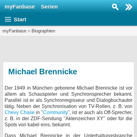
myFanbase
Serien
Serie suchen...
Start
Home
SERIEN
myFanbase
»
Biographien
Serien
Kolumnen
Interviews
Michael Brennicke
Veranstaltungen
Der 1949 in München geborene Michael Brennicke ist vor
KULTUR
allem als Schauspieler und Synchronsprecher bekannt.
Specials
Parallel ist er als Synchronregisseur und Dialogbuchautor
tätig. Neben der Synchronisation von TV-Rollen, z. B. von
SERVICE
Chevy Chase
in "
Community
", ist er auch als Off-Sprecher,
z. B. in der ZDF-Sendung "Aktenzeichen XY" oder für die
Gewinnspiele
Spots von kabel eins, bekannt.
Forum
Dass Michael Brennicke in der Unterhaltungsbranche