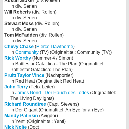
Austin Stoker
(div. Rollen)
in div. Serien
Will Roberts
(div. Rollen)
in div. Serien
Stewart Moss
(div. Rollen)
in div. Serien
Tom McFadden
(div. Rollen)
in div. Serien
Chevy Chase
(
Pierce Hawthorne
)
in
Community
(TV) (Originaltitel: Community (TV))
Rick Worthy
(Nummer 4 / Simon)
in Battlestar Galactica - The Plan (Originaltitel:
Battlestar Galactica: The Plan)
Pruitt Taylor Vince
(Nachtportier)
in Red Heat (Originaltitel: Red Heat)
John Terry
(Felix Leiter)
in
James Bond - Der Hauch des Todes
(Originaltitel:
The Living Daylights)
Richard Roundtree
(Capt. Stevens)
in Der Gigant (Originaltitel: An Eye for an Eye)
Mandy Patinkin
(Avigdor)
in Yentl (Originaltitel: Yentl)
Nick Nolte
(Doc)