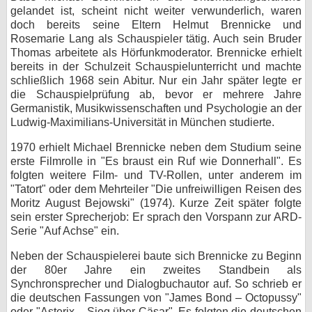
gelandet ist, scheint nicht weiter verwunderlich, waren
bei X
doch bereits seine Eltern Helmut Brennicke und
Rosemarie Lang als Schauspieler tätig. Auch sein Bruder
bei Facebook
Thomas arbeitete als Hörfunkmoderator. Brennicke erhielt
bereits in der Schulzeit Schauspielunterricht und machte
schließlich 1968 sein Abitur. Nur ein Jahr später legte er
die Schauspielprüfung ab, bevor er mehrere Jahre
Kontakt
Germanistik, Musikwissenschaften und Psychologie an der
Ludwig-Maximilians-Universität in München studierte.
Nutzungsbedingungen
1970 erhielt Michael Brennicke neben dem Studium seine
Datenschutz
erste Filmrolle in "Es braust ein Ruf wie Donnerhall". Es
folgten weitere Film- und TV-Rollen, unter anderem im
Cookie-Einstellungen
"Tatort" oder dem Mehrteiler "Die unfreiwilligen Reisen des
Moritz August Bejowski" (1974). Kurze Zeit später folgte
Impressum
sein erster Sprecherjob: Er sprach den Vorspann zur ARD-
Serie "Auf Achse" ein.
Desktop-Ansicht
myFanbase
Neben der Schauspielerei baute sich Brennicke zu Beginn
der 80er Jahre ein zweites Standbein als
Synchronsprecher und Dialogbuchautor auf. So schrieb er
die deutschen Fassungen von "James Bond – Octopussy"
oder "Asterix – Sieg über Cäsar". Es folgten die deutschen