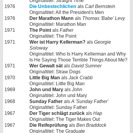
Originaltitel: Straight Time
1976
Die Unbestechlichen
als
Carl Bernstein
Originaltitel: All the President's Men
1976
Der Marathon Mann
als
Thomas 'Babe' Levy
Originaltitel: Marathon Man
1971
The Point
als
Father
Originaltitel: The Point
1971
Wer ist Harry Kellerman?
als
Georgie
Soloway
Originaltitel: Who Is Harry Kellerman and Why
Is He Saying Those Terrible Things About Me?
1971
Wer Gewalt sät
als
David Sumner
Originaltitel: Straw Dogs
1970
Little Big Man
als
Jack Crabb
Originaltitel: Little Big Man
1969
John und Mary
als
John
Originaltitel: John und Mary
1968
Sunday Father
als
A 'Sunday Father'
Originaltitel: Sunday Father
1967
Der Tiger schlägt zurück
als
Hap
Originaltitel: The Tiger Makes Out
1967
Die Reifeprüfung
als
Ben Braddock
Originaltitel: The Graduate