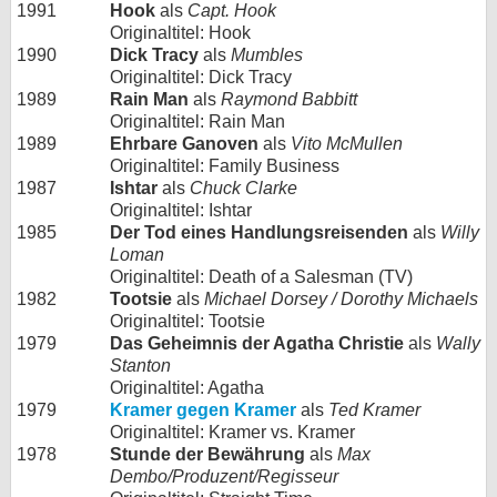
1991
Hook
als
Capt. Hook
Originaltitel: Hook
1990
Dick Tracy
als
Mumbles
Originaltitel: Dick Tracy
1989
Rain Man
als
Raymond Babbitt
Originaltitel: Rain Man
1989
Ehrbare Ganoven
als
Vito McMullen
Originaltitel: Family Business
1987
Ishtar
als
Chuck Clarke
Originaltitel: Ishtar
1985
Der Tod eines Handlungsreisenden
als
Willy
Loman
Originaltitel: Death of a Salesman (TV)
1982
Tootsie
als
Michael Dorsey / Dorothy Michaels
Originaltitel: Tootsie
1979
Das Geheimnis der Agatha Christie
als
Wally
Stanton
Originaltitel: Agatha
1979
Kramer gegen Kramer
als
Ted Kramer
Originaltitel: Kramer vs. Kramer
1978
Stunde der Bewährung
als
Max
Dembo/Produzent/Regisseur