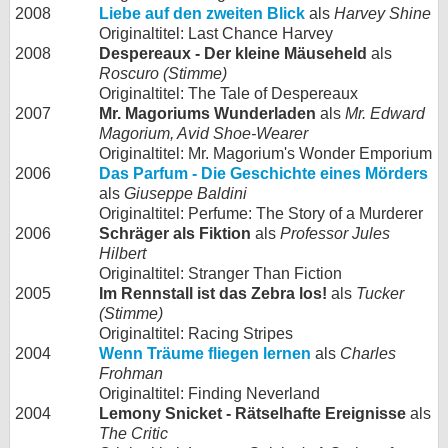
2008
Liebe auf den zweiten Blick
als
Harvey Shine
Originaltitel: Last Chance Harvey
2008
Despereaux - Der kleine Mäuseheld
als
Roscuro (Stimme)
Originaltitel: The Tale of Despereaux
2007
Mr. Magoriums Wunderladen
als
Mr. Edward
Magorium, Avid Shoe-Wearer
Originaltitel: Mr. Magorium's Wonder Emporium
2006
Das Parfum - Die Geschichte eines Mörders
als
Giuseppe Baldini
Originaltitel: Perfume: The Story of a Murderer
2006
Schräger als Fiktion
als
Professor Jules
Hilbert
Originaltitel: Stranger Than Fiction
2005
Im Rennstall ist das Zebra los!
als
Tucker
(Stimme)
Originaltitel: Racing Stripes
2004
Wenn Träume fliegen lernen
als
Charles
Frohman
Originaltitel: Finding Neverland
2004
Lemony Snicket - Rätselhafte Ereignisse
als
The Critic