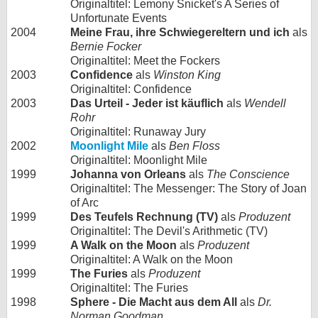
Originaltitel: Lemony Snicket's A Series of
Unfortunate Events
2004
Meine Frau, ihre Schwiegereltern und ich
als
Bernie Focker
Originaltitel: Meet the Fockers
2003
Confidence
als
Winston King
Originaltitel: Confidence
2003
Das Urteil - Jeder ist käuflich
als
Wendell
Rohr
Originaltitel: Runaway Jury
2002
Moonlight Mile
als
Ben Floss
Originaltitel: Moonlight Mile
1999
Johanna von Orleans
als
The Conscience
Originaltitel: The Messenger: The Story of Joan
of Arc
1999
Des Teufels Rechnung (TV)
als
Produzent
Originaltitel: The Devil's Arithmetic (TV)
1999
A Walk on the Moon
als
Produzent
Originaltitel: A Walk on the Moon
1999
The Furies
als
Produzent
Originaltitel: The Furies
1998
Sphere - Die Macht aus dem All
als
Dr.
Norman Goodman