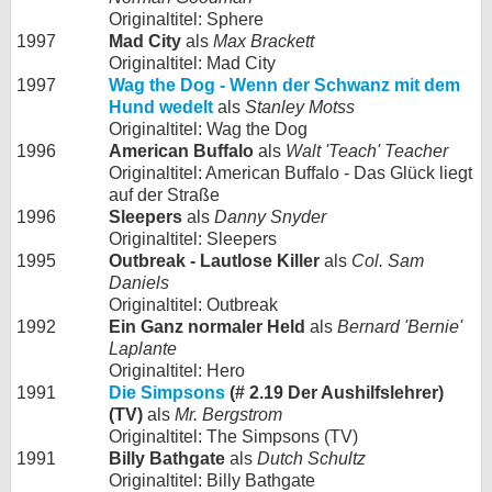
Originaltitel: Sphere
1997
Mad City
als
Max Brackett
Originaltitel: Mad City
1997
Wag the Dog - Wenn der Schwanz mit dem
Hund wedelt
als
Stanley Motss
Originaltitel: Wag the Dog
1996
American Buffalo
als
Walt 'Teach' Teacher
Originaltitel: American Buffalo - Das Glück liegt
auf der Straße
1996
Sleepers
als
Danny Snyder
Originaltitel: Sleepers
1995
Outbreak - Lautlose Killer
als
Col. Sam
Daniels
Originaltitel: Outbreak
1992
Ein Ganz normaler Held
als
Bernard 'Bernie'
Laplante
Originaltitel: Hero
1991
Die Simpsons
(# 2.19 Der Aushilfslehrer)
(TV)
als
Mr. Bergstrom
Originaltitel: The Simpsons (TV)
1991
Billy Bathgate
als
Dutch Schultz
Originaltitel: Billy Bathgate