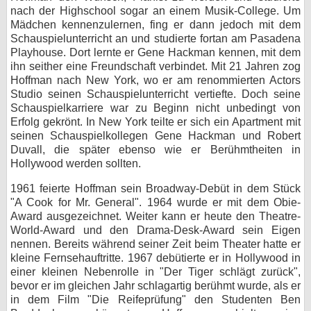
nach der Highschool sogar an einem Musik-College. Um
bei X
Mädchen kennenzulernen, fing er dann jedoch mit dem
Schauspielunterricht an und studierte fortan am Pasadena
bei Facebook
Playhouse. Dort lernte er Gene Hackman kennen, mit dem
ihn seither eine Freundschaft verbindet. Mit 21 Jahren zog
Hoffman nach New York, wo er am renommierten Actors
Studio seinen Schauspielunterricht vertiefte. Doch seine
Kontakt
Schauspielkarriere war zu Beginn nicht unbedingt von
Erfolg gekrönt. In New York teilte er sich ein Apartment mit
Nutzungsbedingungen
seinen Schauspielkollegen Gene Hackman und Robert
Duvall, die später ebenso wie er Berühmtheiten in
Datenschutz
Hollywood werden sollten.
Cookie-Einstellungen
1961 feierte Hoffman sein Broadway-Debüt in dem Stück
"A Cook for Mr. General". 1964 wurde er mit dem Obie-
Impressum
Award ausgezeichnet. Weiter kann er heute den Theatre-
World-Award und den Drama-Desk-Award sein Eigen
Desktop-Ansicht
nennen. Bereits während seiner Zeit beim Theater hatte er
myFanbase
kleine Fernsehauftritte. 1967 debütierte er in Hollywood in
einer kleinen Nebenrolle in "Der Tiger schlägt zurück",
bevor er im gleichen Jahr schlagartig berühmt wurde, als er
in dem Film "Die Reifeprüfung" den Studenten Ben