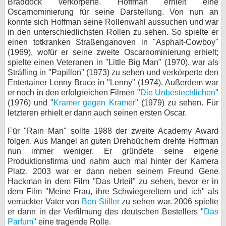
Braddock verkörperte. Hoffman erhielt eine
Oscarnominierung für seine Darstellung. Von nun an
konnte sich Hoffman seine Rollenwahl aussuchen und war
in den unterschiedlichsten Rollen zu sehen. So spielte er
einen totkranken Straßenganoven in "Asphalt-Cowboy"
(1969), wofür er seine zweite Oscarnominierung erhielt;
spielte einen Veteranen in "Little Big Man" (1970), war als
Sträfling in "Papillon" (1973) zu sehen und verkörperte den
Entertainer Lenny Bruce in "Lenny" (1974). Außerdem war
er noch in den erfolgreichen Filmen "
Die Unbestechlichen
"
(1976) und "
Kramer gegen Kramer
" (1979) zu sehen. Für
letzteren erhielt er dann auch seinen ersten Oscar.
Für "Rain Man" sollte 1988 der zweite Academy Award
folgen. Aus Mangel an guten Drehbüchern drehte Hoffman
nun immer weniger. Er gründete seine eigene
Produktionsfirma und nahm auch mal hinter der Kamera
Platz. 2003 war er dann neben seinem Freund Gene
Hackman in dem Film "Das Urteil" zu sehen, bevor er in
dem Film "Meine Frau, ihre Schwiegereltern und ich" als
verrückter Vater von
Ben Stiller
zu sehen war. 2006 spielte
er dann in der Verfilmung des deutschen Bestellers "
Das
Parfum
" eine tragende Rolle.