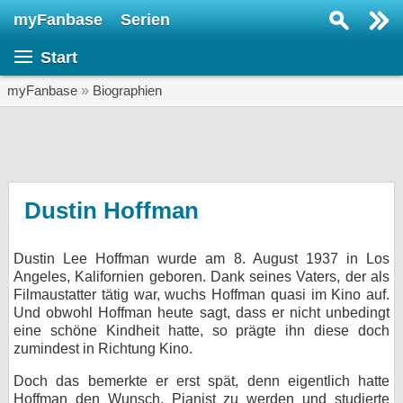
myFanbase
Serien
Serie suchen...
Start
Home
SERIEN
myFanbase
»
Biographien
Serien
Kolumnen
Interviews
Dustin Hoffman
Veranstaltungen
Dustin Lee Hoffman wurde am 8. August 1937 in Los
KULTUR
Angeles, Kalifornien geboren. Dank seines Vaters, der als
Specials
Filmaustatter tätig war, wuchs Hoffman quasi im Kino auf.
Und obwohl Hoffman heute sagt, dass er nicht unbedingt
SERVICE
eine schöne Kindheit hatte, so prägte ihn diese doch
zumindest in Richtung Kino.
Gewinnspiele
Doch das bemerkte er erst spät, denn eigentlich hatte
Forum
Hoffman den Wunsch, Pianist zu werden und studierte