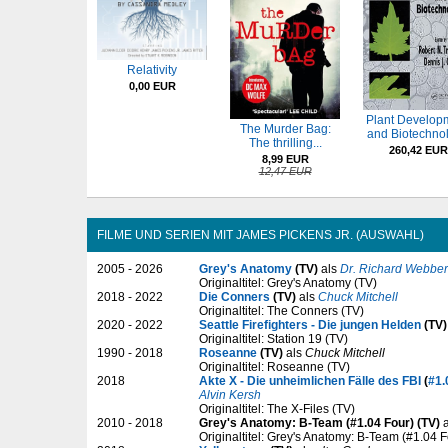
Relativity
0,00 EUR
Plant Develop
The Murder Bag:
and Biotechno
The thrilling...
260,42 EUR
8,99 EUR
12,47 EUR
FILME UND SERIEN MIT JAMES PICKENS JR. (AUSWAHL)
2005 - 2026
Grey's Anatomy
(TV)
als
Dr. Richard Webber
Originaltitel: Grey's Anatomy (TV)
2018 - 2022
Die Conners
(TV)
als
Chuck Mitchell
Originaltitel: The Conners (TV)
2020 - 2022
Seattle Firefighters - Die jungen Helden
(TV)
Originaltitel: Station 19 (TV)
1990 - 2018
Roseanne
(TV)
als
Chuck Mitchell
Originaltitel: Roseanne (TV)
2018
Akte X - Die unheimlichen Fälle des FBI
(
#1.
Alvin Kersh
Originaltitel: The X-Files (TV)
2010 - 2018
Grey's Anatomy: B-Team (#1.04 Four) (TV)
a
Originaltitel: Grey's Anatomy: B-Team (#1.04 F