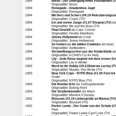
1995
Nixon - Der Untergang eines Präsidenten
al
Originaltitel: Nixon
1994
Renegade - Gnadenlose Jagd
Originaltitel: Renegade
1994
Mit Herz und Scherz (#6.19 Rekrutierungszei
Originaltitel: Coach (TV)
1994
Ich und meine Jungs (#1.07 Ehrgeiz) (TV)
al
Originaltitel: Me and the Boys (TV)
1994
Final Overkill
als
Capt. Connor
Originaltitel: Hostile Intentions
1994
Jimmy Hollywood
als
Cook
Originaltitel: Jimmy Hollywood
1994
So trieben es die wilden Cowboys
als
Isaac
Originaltitel: Sodbusters
1994
Verzweiflungsschrei aus der Kinderklinik
al
Originaltitel: A Child's Cry for Help
1994
Lily - Jede Reise beginnt mit dem ersten Sch
Originaltitel: Lily in Winter
1993
Mord ist ihr Hobby (#9.21Blutrote Lache) (T
Originaltitel: Murder, She Wrote (TV)
1993
New York Cops - NYPD Blue (#1.06 Foul mit 
Foster
Originaltitel: NYPD Blue (TV)
1993
Die Bombe tickt
als
Vollzugsbeamter
Originaltitel: Boiling Point
1993
Die Straßenkämpfer
als
Mann
Originaltitel: Menace II Society
1992
Blossom (#2.19 Liebesgrüße an Mama) (TV)
Originaltitel: Blossom (TV)
1992
Parker Lewis - Der Coole von der Schule (#
Fred
Originaltitel: Parker Lewis Can't Lose (TV)