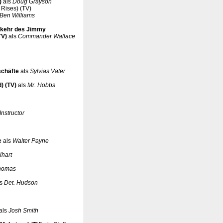
)
als
Doug Grayson
 Rises) (TV)
 Ben Williams
ckkehr des Jimmy
TV)
als
Commander Wallace
schäfte
als
Sylvias Vater
) (TV)
als
Mr. Hobbs
Instructor
e
als
Walter Payne
lhart
Thomas
ls
Det. Hudson
als
Josh Smith