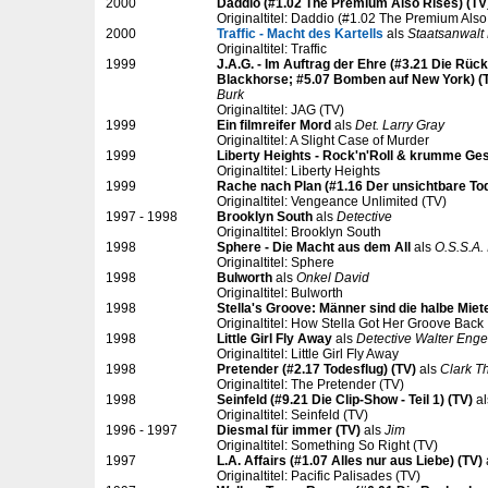
2000
Daddio (#1.02 The Premium Also Rises) (TV
Originaltitel: Daddio (#1.02 The Premium Also
2000
Traffic - Macht des Kartells
als
Staatsanwalt
Originaltitel: Traffic
1999
J.A.G. - Im Auftrag der Ehre (#3.21 Die Rü
Blackhorse; #5.07 Bomben auf New York) (
Burk
Originaltitel: JAG (TV)
1999
Ein filmreifer Mord
als
Det. Larry Gray
Originaltitel: A Slight Case of Murder
1999
Liberty Heights - Rock'n'Roll & krumme Ge
Originaltitel: Liberty Heights
1999
Rache nach Plan (#1.16 Der unsichtbare Tod
Originaltitel: Vengeance Unlimited (TV)
1997 - 1998
Brooklyn South
als
Detective
Originaltitel: Brooklyn South
1998
Sphere - Die Macht aus dem All
als
O.S.S.A. 
Originaltitel: Sphere
1998
Bulworth
als
Onkel David
Originaltitel: Bulworth
1998
Stella's Groove: Männer sind die halbe Miet
Originaltitel: How Stella Got Her Groove Back
1998
Little Girl Fly Away
als
Detective Walter Enge
Originaltitel: Little Girl Fly Away
1998
Pretender (#2.17 Todesflug) (TV)
als
Clark 
Originaltitel: The Pretender (TV)
1998
Seinfeld (#9.21 Die Clip-Show - Teil 1) (TV)
a
Originaltitel: Seinfeld (TV)
1996 - 1997
Diesmal für immer (TV)
als
Jim
Originaltitel: Something So Right (TV)
1997
L.A. Affairs (#1.07 Alles nur aus Liebe) (TV)
Originaltitel: Pacific Palisades (TV)