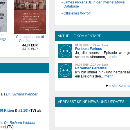
James Pickens Jr. in der Internet Movie
Database
Offizielles X-Profil
ment
AKTUELLE KOMMENTARE
Consequences of
logy
Confederate...
44,57 EUR
04.08.2026 10:29 von Lena
Furious: Furious
53,90 EUR
Ja, die neueste Episode war ge
schon zu streamen,...
mehr
04.08.2026 10:27 von Lena
Paradise: Paradise
Ich bin immer hin- und hergeriss
ein Ereignis den...
mehr
mehr Komme
als
Dr. Richard Webber
VERPASST KEINE NEWS UND UPDATES
06 Kitten
&
#1.10
) (TV)
als
ls
Dr. Richard Webber
our) (TV)