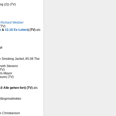
ng (2)) (TV)
. Richard Webber
(TV)
n
&
#2.16 Ex-Leben
) (TV)
als
ff
he Smoking Jacket; #5.08 The
neth Stevens
(TV)
ls
Mayor
osure) (TV)
0 Alle gehen fort) (TV)
als
fängnisdirektor
e Christianson