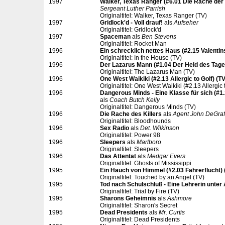
1997
Walker, Texas Ranger (#6.01 Die Rache der
Sergeant Luther Parrish
Originaltitel: Walker, Texas Ranger (TV)
1997
Gridlock'd - Voll drauf!
als
Aufseher
Originaltitel: Gridlock'd
1997
Spaceman
als
Ben Stevens
Originaltitel: Rocket Man
1996
Ein schrecklich nettes Haus (#2.15 Valentin
Originaltitel: In the House (TV)
1996
Der Lazarus Mann (#1.04 Der Held des Tage
Originaltitel: The Lazarus Man (TV)
1996
One West Waikiki (#2.13 Allergic to Golf) (TV
Originaltitel: One West Waikiki (#2.13 Allergic 
1996
Dangerous Minds - Eine Klasse für sich (#1
als
Coach Butch Kelly
Originaltitel: Dangerous Minds (TV)
1996
Die Rache des Killers
als
Agent John DeGraf
Originaltitel: Bloodhounds
1996
Sex Radio
als
Det. Wilkinson
Originaltitel: Power 98
1996
Sleepers
als
Marlboro
Originaltitel: Sleepers
1996
Das Attentat
als
Medgar Evers
Originaltitel: Ghosts of Mississippi
1995
Ein Hauch von Himmel (#2.03 Fahrerflucht) 
Originaltitel: Touched by an Angel (TV)
1995
Tod nach Schulschluß - Eine Lehrerin unter
Originaltitel: Trial by Fire (TV)
1995
Sharons Geheimnis
als
Ashmore
Originaltitel: Sharon's Secret
1995
Dead Presidents
als
Mr. Curtis
Originaltitel: Dead Presidents