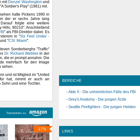
m mit
Denzel Washington
und
A Soldier's Play" (1981) mit.
nsehen hatte Pickens 1990 in
 in der er sechs Jahre lang
arauf folgte eine weitere
y Hills, 90210". Anschließend
FBI
" als FBI-Direktor dabei. Es
anderem in "
Six Feet Under -
 und "
CSI: Miami
".
teven Sonderberghs "Traffic"
des
Dr. Richard Webber
in der
n, die er prompt annahm. Die
rde mehrfach für den Image
u sehen.
ein und ist Mitglied im "United
für hat, nimmt er auch an
BEREICHE
n Sohn und eine Tochter.
Akte X - Die unheimlichen Fälle des FBI
Grey's Anatomy - Die jungen Ärzte
Seattle Firefighters - Die jungen Helden
Partnerlinks zu
-17%
LINKS