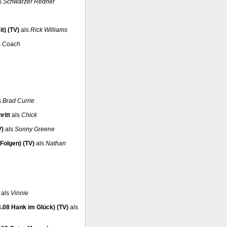
s
Schwarzer Redner
t) (TV)
als
Rick Williams
s
Coach
s
Brad Currie
ritt
als
Chick
V)
als
Sonny Greene
Folgen) (TV)
als
Nathan
als
Vinnie
3.08 Hank im Glück) (TV)
als