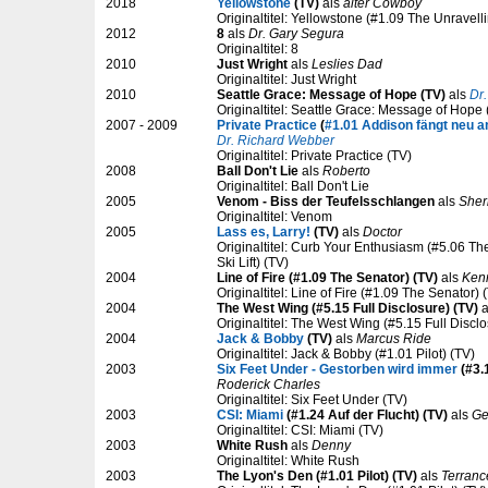
2018
Yellowstone
(TV)
als
alter Cowboy
Originaltitel: Yellowstone (#1.09 The Unravelli
2012
8
als
Dr. Gary Segura
Originaltitel: 8
2010
Just Wright
als
Leslies Dad
Originaltitel: Just Wright
2010
Seattle Grace: Message of Hope (TV)
als
Dr
Originaltitel: Seattle Grace: Message of Hope 
2007 - 2009
Private Practice
(
#1.01 Addison fängt neu a
Dr. Richard Webber
Originaltitel: Private Practice (TV)
2008
Ball Don't Lie
als
Roberto
Originaltitel: Ball Don't Lie
2005
Venom - Biss der Teufelsschlangen
als
Sheri
Originaltitel: Venom
2005
Lass es, Larry!
(TV)
als
Doctor
Originaltitel: Curb Your Enthusiasm (#5.06 T
Ski Lift) (TV)
2004
Line of Fire (#1.09 The Senator) (TV)
als
Ken
Originaltitel: Line of Fire (#1.09 The Senator) 
2004
The West Wing (#5.15 Full Disclosure) (TV)
a
Originaltitel: The West Wing (#5.15 Full Discl
2004
Jack & Bobby
(TV)
als
Marcus Ride
Originaltitel: Jack & Bobby (#1.01 Pilot) (TV)
2003
Six Feet Under - Gestorben wird immer
(#3.1
Roderick Charles
Originaltitel: Six Feet Under (TV)
2003
CSI: Miami
(#1.24 Auf der Flucht) (TV)
als
Ge
Originaltitel: CSI: Miami (TV)
2003
White Rush
als
Denny
Originaltitel: White Rush
2003
The Lyon's Den (#1.01 Pilot) (TV)
als
Terranc