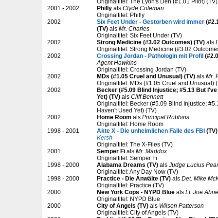
Originaltitel: The Lyon's Den (#1.01 Pilot) (TV)
2001 - 2002
Philly
als
Clyde Coleman
Originaltitel: Philly
2002
Six Feet Under - Gestorben wird immer
(#2.
(TV)
als
Mr. Charles
Originaltitel: Six Feet Under (TV)
2002
Strong Medicine (#3.02 Outcomes) (TV)
als
Originaltitel: Strong Medicine (#3.02 Outcome
2002
Crossing Jordan - Pathologin mit Profil
(#2.
Agent Hawkins
Originaltitel: Crossing Jordan (TV)
2002
MDs (#1.05 Cruel and Unusual) (TV)
als
Mr. F
Originaltitel: MDs (#1.05 Cruel and Unusual) 
2002
Becker (#5.09 Blind Injustice; #5.13 But I'v
Yet) (TV)
als
Cliff Bennett
Originaltitel: Becker (#5.09 Blind Injustice; #5.
Haven't Used Yet) (TV)
2002
Home Room
als
Principal Robbins
Originaltitel: Home Room
1998 - 2001
Akte X - Die unheimlichen Fälle des FBI
(TV)
Kersh
Originaltitel: The X-Files (TV)
2001
Semper Fi
als
Mr. Maddox
Originaltitel: Semper Fi
1998 - 2000
Alabama Dreams (TV)
als
Judge Lucius Pear
Originaltitel: Any Day Now (TV)
1998 - 2000
Practice - Die Anwälte (TV)
als
Det. Mike Mc
Originaltitel: Practice (TV)
2000
New York Cops - NYPD Blue
als
Lt. Joe Abne
Originaltitel: NYPD Blue
2000
City of Angels (TV)
als
Wilson Patterson
Originaltitel: City of Angels (TV)