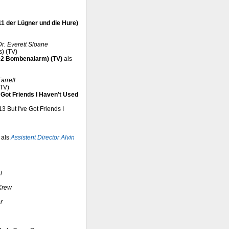
11 der Lügner und die Hure)
Dr. Everett Sloane
s) (TV)
02 Bombenalarm) (TV)
als
arrell
(TV)
e Got Friends I Haven't Used
13 But I've Got Friends I
als
Assistent Director Alvin
l
Krew
r