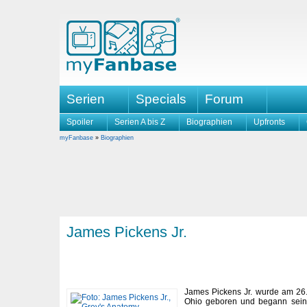
Serien
Specials
Forum
Spoiler
Serien A bis Z
Biographien
Upfronts
myFanbase
»
Biographien
James Pickens Jr.
James Pickens Jr. wurde am 26.
Ohio geboren und begann sein