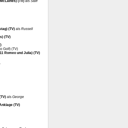
 McLaines) (TV)
als
Staff
stag) (TV)
als
Russell
s) (TV)
)
to Golf) (TV)
.11 Romeo und Julia) (TV)
(TV)
als
George
 Anklage (TV)