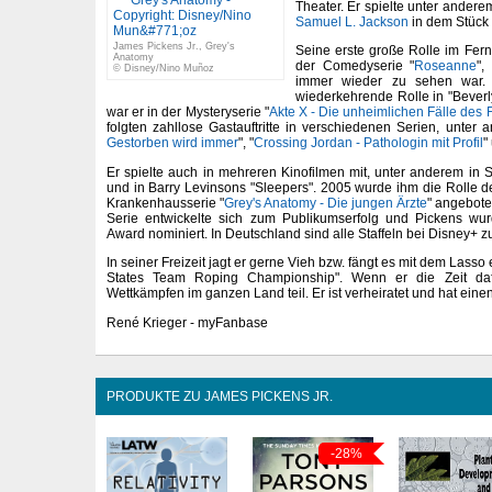
Theater. Er spielte unter andere
Samuel L. Jackson
in dem Stück "
James Pickens Jr., Grey's
Seine erste große Rolle im Fer
Anatomy
der Comedyserie "
Roseanne
",
© Disney/Nino Muñoz
immer wieder zu sehen war. D
wiederkehrende Rolle in "Beverl
war er in der Mysteryserie "
Akte X - Die unheimlichen Fälle des 
folgten zahllose Gastauftritte in verschiedenen Serien, unter 
Gestorben wird immer
", "
Crossing Jordan - Pathologin mit Profil
"
Er spielte auch in mehreren Kinofilmen mit, unter anderem in S
und in Barry Levinsons "Sleepers". 2005 wurde ihm die Rolle 
Krankenhausserie "
Grey's Anatomy - Die jungen Ärzte
" angebote
Serie entwickelte sich zum Publikumserfolg und Pickens wu
Award nominiert. In Deutschland sind alle Staffeln bei Disney+ z
In seiner Freizeit jagt er gerne Vieh bzw. fängt es mit dem Lasso 
States Team Roping Championship". Wenn er die Zeit da
Wettkämpfen im ganzen Land teil. Er ist verheiratet und hat eine
René Krieger - myFanbase
PRODUKTE ZU JAMES PICKENS JR.
-28%