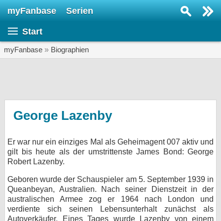
myFanbase
Serien
Serie suchen...
Start
Home
SERIEN
myFanbase
»
Biographien
Serien
Kolumnen
Interviews
George Lazenby
Veranstaltungen
Er war nur ein einziges Mal als Geheimagent 007 aktiv und
KULTUR
gilt bis heute als der umstrittenste James Bond: George
Specials
Robert Lazenby.
SERVICE
Geboren wurde der Schauspieler am 5. September 1939 in
Queanbeyan, Australien. Nach seiner Dienstzeit in der
Gewinnspiele
australischen Armee zog er 1964 nach London und
verdiente sich seinen Lebensunterhalt zunächst als
Forum
Autoverkäufer. Eines Tages wurde Lazenby von einem