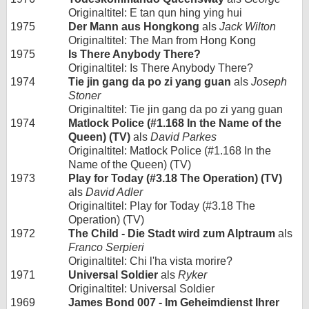
Originaltitel: E tan qun hing ying hui
1975
Der Mann aus Hongkong
als
Jack Wilton
Originaltitel: The Man from Hong Kong
1975
Is There Anybody There?
Originaltitel: Is There Anybody There?
1974
Tie jin gang da po zi yang guan
als
Joseph
Stoner
Originaltitel: Tie jin gang da po zi yang guan
1974
Matlock Police (#1.168 In the Name of the
Queen) (TV)
als
David Parkes
Originaltitel: Matlock Police (#1.168 In the
Name of the Queen) (TV)
1973
Play for Today (#3.18 The Operation) (TV)
als
David Adler
Originaltitel: Play for Today (#3.18 The
Operation) (TV)
1972
The Child - Die Stadt wird zum Alptraum
als
Franco Serpieri
Originaltitel: Chi l'ha vista morire?
1971
Universal Soldier
als
Ryker
Originaltitel: Universal Soldier
1969
James Bond 007 - Im Geheimdienst Ihrer