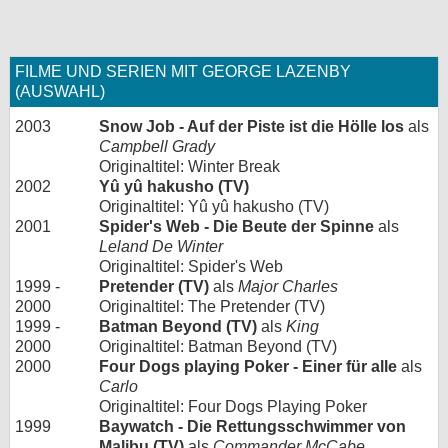
FILME UND SERIEN MIT GEORGE LAZENBY
(AUSWAHL)
2003
Snow Job - Auf der Piste ist die Hölle los
als
Campbell Grady
Originaltitel: Winter Break
2002
Yû yû hakusho (TV)
Originaltitel: Yû yû hakusho (TV)
2001
Spider's Web - Die Beute der Spinne
als
Leland De Winter
Originaltitel: Spider's Web
1999 -
Pretender (TV)
als
Major Charles
2000
Originaltitel: The Pretender (TV)
1999 -
Batman Beyond (TV)
als
King
2000
Originaltitel: Batman Beyond (TV)
2000
Four Dogs playing Poker - Einer für alle
als
Carlo
Originaltitel: Four Dogs Playing Poker
1999
Baywatch - Die Rettungsschwimmer von
Malibu (TV)
als
Commander McCabe