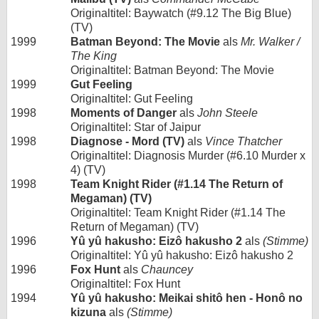
Originaltitel: Baywatch (#9.12 The Big Blue)
(TV)
1999
Batman Beyond: The Movie
als
Mr. Walker /
The King
Originaltitel: Batman Beyond: The Movie
1999
Gut Feeling
Originaltitel: Gut Feeling
1998
Moments of Danger
als
John Steele
Originaltitel: Star of Jaipur
1998
Diagnose - Mord (TV)
als
Vince Thatcher
Originaltitel: Diagnosis Murder (#6.10 Murder x
4) (TV)
1998
Team Knight Rider (#1.14 The Return of
Megaman) (TV)
Originaltitel: Team Knight Rider (#1.14 The
Return of Megaman) (TV)
1996
Yû yû hakusho: Eizô hakusho 2
als
(Stimme)
Originaltitel: Yû yû hakusho: Eizô hakusho 2
1996
Fox Hunt
als
Chauncey
Originaltitel: Fox Hunt
1994
Yû yû hakusho: Meikai shitô hen - Honô no
kizuna
als
(Stimme)