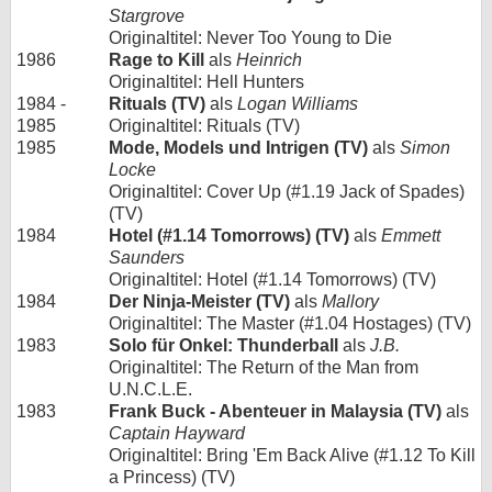
Stargrove
Originaltitel: Never Too Young to Die
1986
Rage to Kill
als
Heinrich
Originaltitel: Hell Hunters
1984 -
Rituals (TV)
als
Logan Williams
1985
Originaltitel: Rituals (TV)
1985
Mode, Models und Intrigen (TV)
als
Simon
Locke
Originaltitel: Cover Up (#1.19 Jack of Spades)
(TV)
1984
Hotel (#1.14 Tomorrows) (TV)
als
Emmett
Saunders
Originaltitel: Hotel (#1.14 Tomorrows) (TV)
1984
Der Ninja-Meister (TV)
als
Mallory
Originaltitel: The Master (#1.04 Hostages) (TV)
1983
Solo für Onkel: Thunderball
als
J.B.
Originaltitel: The Return of the Man from
U.N.C.L.E.
1983
Frank Buck - Abenteuer in Malaysia (TV)
als
Captain Hayward
Originaltitel: Bring 'Em Back Alive (#1.12 To Kill
a Princess) (TV)