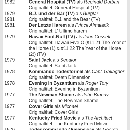
1982
General Hospital (TV)
als
Reginald Durban
Originaltitel: General Hospital (TV)
1979 -
B.J. und der Bär (TV)
als
Burglar
1981
Originaltitel: B.J. and the Bear (TV)
1981
Der Letzte Harem
als
Prince Almalarik
Originaltitel: L' Ultimo harem
1979
Hawaii Fünf-Null (TV)
als
John Cossett
Originaltitel: Hawaii Five-O (#11.21 The Year of
the Horse (1) & #11.22 The Year of the Horse
(2)) (TV)
1979
Saint Jack
als
Senator
Originaltitel: Saint Jack
1978
Kommando Todesformel
als
Capt. Gallagher
Originaltitel: Death Dimension
1978
Evening in Byzantium
als
Roger Tory
Originaltitel: Evening in Byzantium
1977
The Newman Shame
als
John Brandy
Originaltitel: The Newman Shame
1977
Cover Girls
als
Michael
Originaltitel: Cover Girls
1977
Kentucky Fried Movie
als
The Architect
Originaltitel: The Kentucky Fried Movie
1976
Todeskommando Queensway
als
George