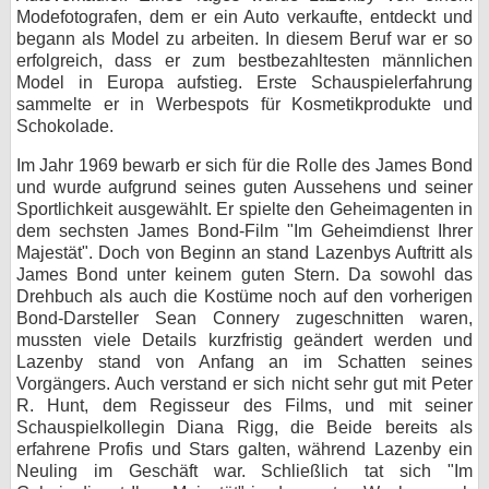
Modefotografen, dem er ein Auto verkaufte, entdeckt und
bei X
begann als Model zu arbeiten. In diesem Beruf war er so
erfolgreich, dass er zum bestbezahltesten männlichen
bei Facebook
Model in Europa aufstieg. Erste Schauspielerfahrung
sammelte er in Werbespots für Kosmetikprodukte und
Schokolade.
Kontakt
Im Jahr 1969 bewarb er sich für die Rolle des James Bond
und wurde aufgrund seines guten Aussehens und seiner
Nutzungsbedingungen
Sportlichkeit ausgewählt. Er spielte den Geheimagenten in
dem sechsten James Bond-Film "Im Geheimdienst Ihrer
Datenschutz
Majestät". Doch von Beginn an stand Lazenbys Auftritt als
James Bond unter keinem guten Stern. Da sowohl das
Cookie-Einstellungen
Drehbuch als auch die Kostüme noch auf den vorherigen
Bond-Darsteller Sean Connery zugeschnitten waren,
Impressum
mussten viele Details kurzfristig geändert werden und
Lazenby stand von Anfang an im Schatten seines
Desktop-Ansicht
Vorgängers. Auch verstand er sich nicht sehr gut mit Peter
myFanbase
R. Hunt, dem Regisseur des Films, und mit seiner
Schauspielkollegin Diana Rigg, die Beide bereits als
erfahrene Profis und Stars galten, während Lazenby ein
Neuling im Geschäft war. Schließlich tat sich "Im