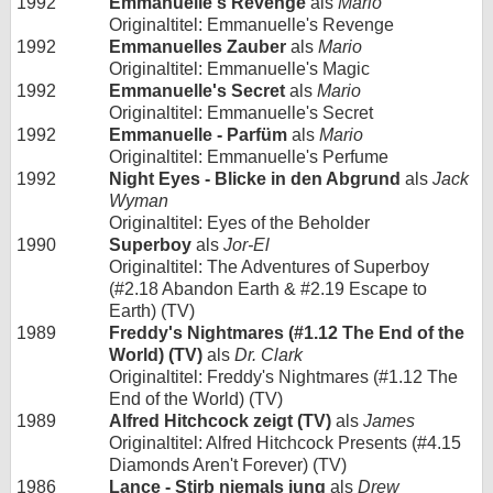
1992
Emmanuelle's Revenge
als
Mario
Originaltitel: Emmanuelle's Revenge
1992
Emmanuelles Zauber
als
Mario
Originaltitel: Emmanuelle's Magic
1992
Emmanuelle's Secret
als
Mario
Originaltitel: Emmanuelle's Secret
1992
Emmanuelle - Parfüm
als
Mario
Originaltitel: Emmanuelle's Perfume
1992
Night Eyes - Blicke in den Abgrund
als
Jack
Wyman
Originaltitel: Eyes of the Beholder
1990
Superboy
als
Jor-El
Originaltitel: The Adventures of Superboy
(#2.18 Abandon Earth & #2.19 Escape to
Earth) (TV)
1989
Freddy's Nightmares (#1.12 The End of the
World) (TV)
als
Dr. Clark
Originaltitel: Freddy's Nightmares (#1.12 The
End of the World) (TV)
1989
Alfred Hitchcock zeigt (TV)
als
James
Originaltitel: Alfred Hitchcock Presents (#4.15
Diamonds Aren't Forever) (TV)
1986
Lance - Stirb niemals jung
als
Drew