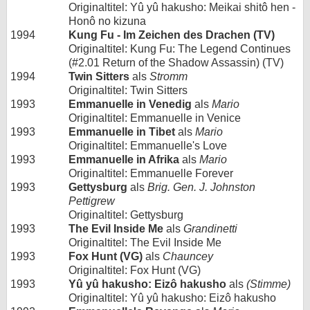
Originaltitel: Yû yû hakusho: Meikai shitô hen -
Honô no kizuna
1994
Kung Fu - Im Zeichen des Drachen (TV)
Originaltitel: Kung Fu: The Legend Continues
(#2.01 Return of the Shadow Assassin) (TV)
1994
Twin Sitters
als
Stromm
Originaltitel: Twin Sitters
1993
Emmanuelle in Venedig
als
Mario
Originaltitel: Emmanuelle in Venice
1993
Emmanuelle in Tibet
als
Mario
Originaltitel: Emmanuelle's Love
1993
Emmanuelle in Afrika
als
Mario
Originaltitel: Emmanuelle Forever
1993
Gettysburg
als
Brig. Gen. J. Johnston
Pettigrew
Originaltitel: Gettysburg
1993
The Evil Inside Me
als
Grandinetti
Originaltitel: The Evil Inside Me
1993
Fox Hunt (VG)
als
Chauncey
Originaltitel: Fox Hunt (VG)
1993
Yû yû hakusho: Eizô hakusho
als
(Stimme)
Originaltitel: Yû yû hakusho: Eizô hakusho