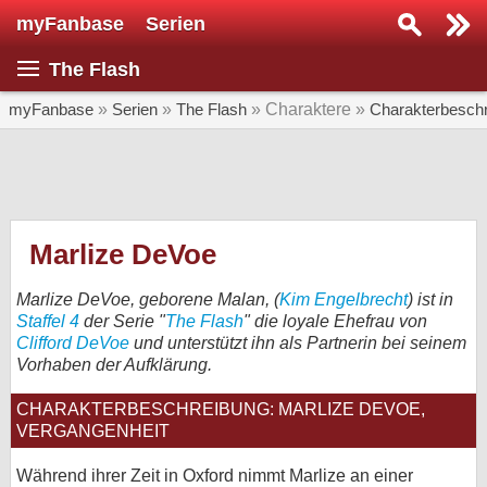
myFanbase
Serien
Serie suchen...
The Flash
Home
SERIEN
myFanbase
»
Serien
»
The Flash
» Charaktere »
Charakterbesch
Serien
Kolumnen
Interviews
Marlize DeVoe
Veranstaltungen
Marlize DeVoe, geborene Malan, (
Kim Engelbrecht
) ist in
KULTUR
Staffel 4
der Serie "
The Flash
" die loyale Ehefrau von
Clifford DeVoe
und unterstützt ihn als Partnerin bei seinem
Specials
Vorhaben der Aufklärung.
SERVICE
CHARAKTERBESCHREIBUNG: MARLIZE DEVOE,
Gewinnspiele
VERGANGENHEIT
Forum
Während ihrer Zeit in Oxford nimmt Marlize an einer