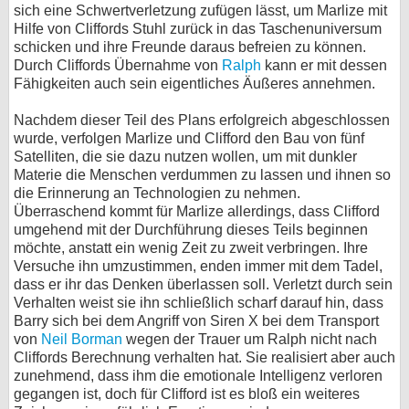
sich eine Schwertverletzung zufügen lässt, um Marlize mit
Hilfe von Cliffords Stuhl zurück in das Taschenuniversum
schicken und ihre Freunde daraus befreien zu können.
Durch Cliffords Übernahme von
Ralph
kann er mit dessen
Fähigkeiten auch sein eigentliches Äußeres annehmen.
Nachdem dieser Teil des Plans erfolgreich abgeschlossen
wurde, verfolgen Marlize und Clifford den Bau von fünf
Satelliten, die sie dazu nutzen wollen, um mit dunkler
Materie die Menschen verdummen zu lassen und ihnen so
die Erinnerung an Technologien zu nehmen.
Überraschend kommt für Marlize allerdings, dass Clifford
umgehend mit der Durchführung dieses Teils beginnen
möchte, anstatt ein wenig Zeit zu zweit verbringen. Ihre
Versuche ihn umzustimmen, enden immer mit dem Tadel,
dass er ihr das Denken überlassen soll. Verletzt durch sein
Verhalten weist sie ihn schließlich scharf darauf hin, dass
Barry sich bei dem Angriff von Siren X bei dem Transport
von
Neil Borman
wegen der Trauer um Ralph nicht nach
Cliffords Berechnung verhalten hat. Sie realisiert aber auch
zunehmend, dass ihm die emotionale Intelligenz verloren
gegangen ist, doch für Clifford ist es bloß ein weiteres