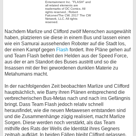
Entertainment Inc. "FLASH" and
all related elements are
trademarks of DC Comics. All
rights reserved.; Robert
Falconer/The CW; 2017 The CW
Network, LLC. All rights
reserved.
Nachdem Marlize und Clifford zwölf Menschen ausgewählt
haben, platzieren sie diese in einem Bus und lassen einen
wie ein Samurai aussehenden Roboter auf die Stadt los,
der einen Kampf gegen
Flash
fordert. Ihre Pläne gehen auf
und Team Flash befreit den Helden aus der Speed Force,
aus der er am Standort des Buses austritt und so die
Insassen mit der frei gewordenen dunklen Materie zu
Metahumans macht.
In der nachfolgenden Zeit beobachten Marlize und Clifford
hauptsächlich, wie Barry ihren Plänen entsprechend die
verbrecherischen Bus-Metas nach und nach ins Gefängnis
bringt. Dass Team Flash jedoch relativ schnell
herausfindet, wie die neuen Metawesen entstanden sind
und die Zusammenhänge zügig realisiert, macht Marlize
Sorgen. Diese werden noch verstärkt, als das Team
mithilfe des Rats der Wells die Identität ihres Gegners
zeitnah aufklärt. In beiden Fällen bleibt Clifford gelassen,