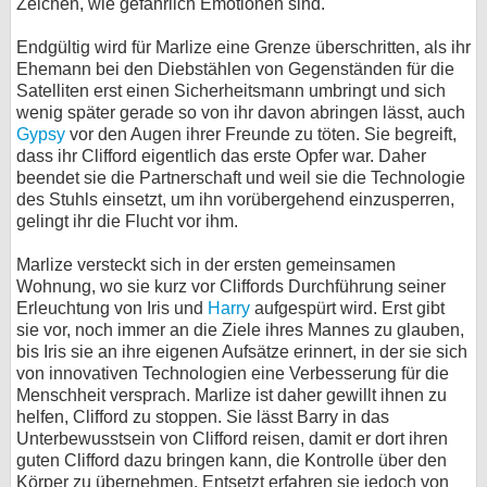
Zeichen, wie gefährlich Emotionen sind.
Endgültig wird für Marlize eine Grenze überschritten, als ihr
Ehemann bei den Diebstählen von Gegenständen für die
Satelliten erst einen Sicherheitsmann umbringt und sich
wenig später gerade so von ihr davon abringen lässt, auch
Gypsy
vor den Augen ihrer Freunde zu töten. Sie begreift,
dass ihr Clifford eigentlich das erste Opfer war. Daher
beendet sie die Partnerschaft und weil sie die Technologie
des Stuhls einsetzt, um ihn vorübergehend einzusperren,
gelingt ihr die Flucht vor ihm.
Marlize versteckt sich in der ersten gemeinsamen
Wohnung, wo sie kurz vor Cliffords Durchführung seiner
Erleuchtung von Iris und
Harry
aufgespürt wird. Erst gibt
sie vor, noch immer an die Ziele ihres Mannes zu glauben,
bis Iris sie an ihre eigenen Aufsätze erinnert, in der sie sich
von innovativen Technologien eine Verbesserung für die
Menschheit versprach. Marlize ist daher gewillt ihnen zu
helfen, Clifford zu stoppen. Sie lässt Barry in das
Unterbewusstsein von Clifford reisen, damit er dort ihren
guten Clifford dazu bringen kann, die Kontrolle über den
Körper zu übernehmen. Entsetzt erfahren sie jedoch von