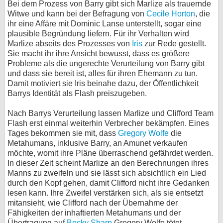
Bei dem Prozess von Barry gibt sich Marlize als trauernde
Witwe und kann bei der Befragung von
Cecile Horton
, die
ihr eine Affäre mit Dominic Lanse unterstellt, sogar eine
plausible Begründung liefern. Für ihr Verhalten wird
Marlize abseits des Prozesses von
Iris
zur Rede gestellt.
Sie macht ihr ihre Ansicht bewusst, dass es größere
Probleme als die ungerechte Verurteilung von Barry gibt
und dass sie bereit ist, alles für ihren Ehemann zu tun.
Damit motiviert sie Iris beinahe dazu, der Öffentlichkeit
Barrys Identität als Flash preiszugeben.
Nach Barrys Verurteilung lassen Marlize und Clifford Team
Flash erst einmal weiterhin Verbrecher bekämpfen. Eines
Tages bekommen sie mit, dass
Gregory Wolfe
die
Metahumans, inklusive Barry, an Amunet verkaufen
möchte, womit ihre Pläne überraschend gefährdet werden.
In dieser Zeit scheint Marlize an den Berechnungen ihres
Manns zu zweifeln und sie lässt sich absichtlich ein Lied
durch den Kopf gehen, damit Clifford nicht ihre Gedanken
lesen kann. Ihre Zweifel verstärken sich, als sie entsetzt
mitansieht, wie Clifford nach der Übernahme der
Fähigkeiten der inhaftierten Metahumans und der
Übertragung auf
Becky Sharp
Gregory Wolfe tötet.