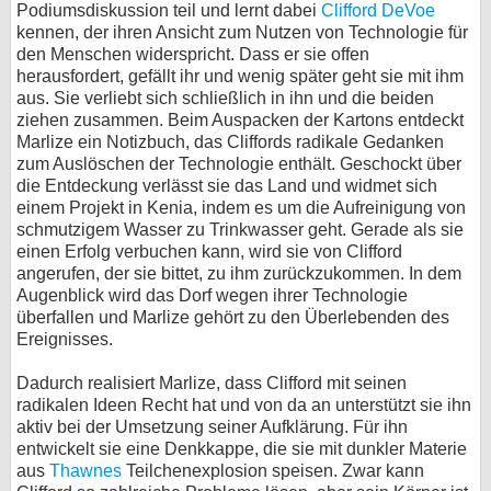
Podiumsdiskussion teil und lernt dabei
Clifford DeVoe
bei X
kennen, der ihren Ansicht zum Nutzen von Technologie für
den Menschen widerspricht. Dass er sie offen
herausfordert, gefällt ihr und wenig später geht sie mit ihm
bei Facebook
aus. Sie verliebt sich schließlich in ihn und die beiden
ziehen zusammen. Beim Auspacken der Kartons entdeckt
Marlize ein Notizbuch, das Cliffords radikale Gedanken
Kontakt
zum Auslöschen der Technologie enthält. Geschockt über
die Entdeckung verlässt sie das Land und widmet sich
Nutzungsbedingungen
einem Projekt in Kenia, indem es um die Aufreinigung von
schmutzigem Wasser zu Trinkwasser geht. Gerade als sie
Datenschutz
einen Erfolg verbuchen kann, wird sie von Clifford
angerufen, der sie bittet, zu ihm zurückzukommen. In dem
Cookie-Einstellungen
Augenblick wird das Dorf wegen ihrer Technologie
überfallen und Marlize gehört zu den Überlebenden des
Impressum
Ereignisses.
Desktop-Ansicht
Dadurch realisiert Marlize, dass Clifford mit seinen
myFanbase
radikalen Ideen Recht hat und von da an unterstützt sie ihn
aktiv bei der Umsetzung seiner Aufklärung. Für ihn
entwickelt sie eine Denkkappe, die sie mit dunkler Materie
aus
Thawnes
Teilchenexplosion speisen. Zwar kann