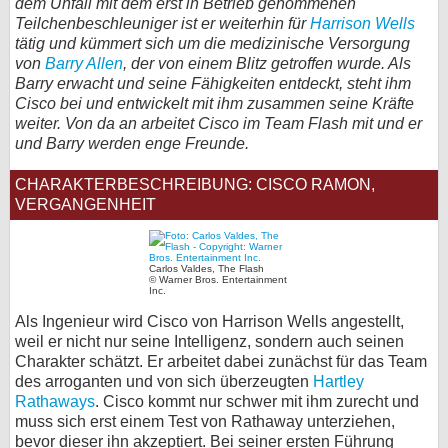
dem Unfall mit dem erst in Betrieb genommenen
Teilchenbeschleuniger ist er weiterhin für
Harrison Wells
bei X
tätig und kümmert sich um die medizinische Versorgung
von
Barry Allen
, der von einem Blitz getroffen wurde. Als
bei Facebook
Barry erwacht und seine Fähigkeiten entdeckt, steht ihm
Cisco bei und entwickelt mit ihm zusammen seine Kräfte
weiter. Von da an arbeitet Cisco im Team Flash mit und er
Kontakt
und Barry werden enge Freunde.
Nutzungsbedingungen
CHARAKTERBESCHREIBUNG: CISCO RAMON,
VERGANGENHEIT
Datenschutz
Cookie-Einstellungen
Carlos Valdes, The Flash
© Warner Bros. Entertainment
Inc.
Impressum
Als Ingenieur wird Cisco von Harrison Wells angestellt,
weil er nicht nur seine Intelligenz, sondern auch seinen
Desktop-Ansicht
Charakter schätzt. Er arbeitet dabei zunächst für das Team
myFanbase
des arroganten und von sich überzeugten
Hartley
Rathaways
. Cisco kommt nur schwer mit ihm zurecht und
muss sich erst einem Test von Rathaway unterziehen,
bevor dieser ihn akzeptiert. Bei seiner ersten Führung