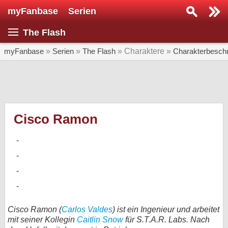
myFanbase
Serien
Serie suchen...
The Flash
Home
SERIEN
myFanbase
»
Serien
»
The Flash
» Charaktere »
Charakterbesch
Serien
Kolumnen
Interviews
Cisco Ramon
Veranstaltungen
KULTUR
Specials
SERVICE
Gewinnspiele
Cisco Ramon (
Carlos Valdes
) ist ein Ingenieur und arbeitet
mit seiner Kollegin
Caitlin Snow
für S.T.A.R. Labs. Nach
Forum