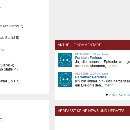
:
on
(ab Staffel 7)
ab Staffel 5)
AKTUELLE KOMMENTARE
lle
04.08.2026 10:29 von Lena
Furious: Furious
Ja, die neueste Episode war ge
Staffel 4)
schon zu streamen,...
mehr
b Staffel 4)
04.08.2026 10:27 von Lena
Paradise: Paradise
affel 1 bis 7)
Ich bin immer hin- und hergeriss
ein Ereignis den...
mehr
mehr Komme
VERPASST KEINE NEWS UND UPDATES
":