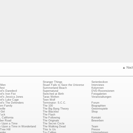
▲ Nac
Stranger Things
Serienlexikon
 Men
Stuart Fails to Save the Universe
Interviews
fest
Summerland Beach
Kolumnen
el's Daredevil
Supernatural
DVD-Rezensionen
el's Iron Fist
Switched at Birth
Fotogalerien
el's Jessica Jones
Taras Welten
Veranstaltungen
el's Luke Cage
Teen Wolf
el's The Defenders
Terminator: S.C.C.
Forum
rn Family
The 100
Biographien
ville
The Big Bang Theory
Gewinnspiele
Girl
The Blacklist
Shop
Tuck
The Flash
, California
The Following
Kontakt
ber Road
The Originals
Bewerben
 Upon a Time
The Secret Circle
 Upon a Time in Wonderland
The Walking Dead
Team
Tree Hill
This Is Us
Presse
ander
Tru Calling
Unternehmen