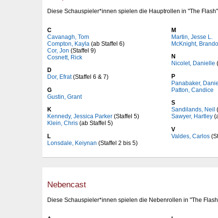
Diese Schauspieler*innen spielen die Hauptrollen in "The Flash"
C
M
Cavanagh, Tom
Martin, Jesse L.
Compton, Kayla
(ab Staffel 6)
McKnight, Brand
Cor, Jon
(Staffel 9)
N
Cosnett, Rick
Nicolet, Danielle
(
D
P
Dor, Efrat
(Staffel 6 & 7)
Panabaker, Danie
G
Patton, Candice
Gustin, Grant
S
K
Sandilands, Neil
(
Kennedy, Jessica Parker
(Staffel 5)
Sawyer, Hartley
(a
Klein, Chris
(ab Staffel 5)
V
L
Valdes, Carlos
(St
Lonsdale, Keiynan
(Staffel 2 bis 5)
Nebencast
Diese Schauspieler*innen spielen die Nebenrollen in "The Flash