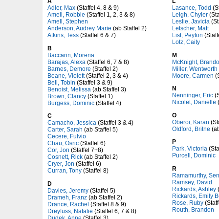
A
L
Adler, Max
(Staffel 4, 8 & 9)
Lasance, Todd
(St
Amell, Robbie
(Staffel 1, 2, 3 & 8)
Leigh, Chyler
(Sta
Amell, Stephen
Leslie, Javicia
(St
Anderson, Audrey Marie
(ab Staffel 2)
Letscher, Matt
Atkins, Tess
(Staffel 6 & 7)
List, Peyton
(Staff
Lotz, Caity
B
Baccarin, Morena
M
Barajas, Alexa
(Staffel 6, 7 & 8)
McKnight, Brand
Barnes, Demore
(Staffel 2)
Miller, Wentworth
Beane, Violett
(Staffel 2, 3 & 4)
Moore, Carmen
(S
Bell, Tobin
(Staffel 3 & 9)
N
Benoist, Melissa
(ab Staffel 3)
Nenninger, Eric
(S
Brown, Clancy
(Staffel 1)
Nicolet, Danielle
(
Burgess, Dominic
(Staffel 4)
O
C
Oberoi, Karan
(St
Camacho, Jessica
(Staffel 3 & 4)
Oldford, Britne
(ab
Carter, Sarah
(ab Staffel 5)
Cecere, Fulvio
P
Chau, Osric
(Staffel 6)
Park, Victoria
(Sta
Cor, Jon
(Staffel 7+8)
Purcell, Dominic
Cosnett, Rick
(ab Staffel 2)
Cryer, Jon
(Staffel 6)
R
Curran, Tony
(Staffel 8)
Ramamurthy, Sen
Ramsey, David
D
Rickards, Ashley
(
Davies, Jeremy
(Staffel 5)
Rickards, Emily B
Drameh, Franz
(ab Staffel 2)
Rose, Ruby
(Staff
Drance, Rachel
(Staffel 8 & 9)
Routh, Brandon
Dreyfuss, Natalie
(Staffel 6, 7 & 8)
Dudek, Anne
(Staffel 3)