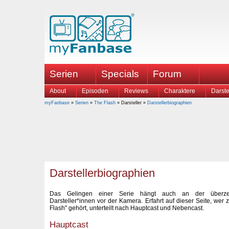
Serien
Specials
Forum
About
Episoden
Reviews
Charaktere
Darste
myFanbase
»
Serien
»
The Flash
» Darsteller »
Darstellerbiographien
Darstellerbiographien
Das Gelingen einer Serie hängt auch an der überz
Darsteller*innen vor der Kamera. Erfahrt auf dieser Seite, wer
Flash" gehört, unterteilt nach Hauptcast und Nebencast.
Hauptcast