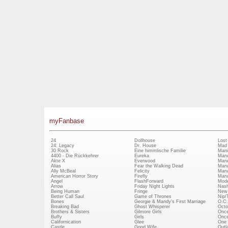
myFanbase
24
Dollhouse
Lost
24: Legacy
Dr. House
Mad
30 Rock
Eine himmlische Familie
Mani
4400 - Die Rückkehrer
Eureka
Marv
Akte X
Everwood
Marv
Alias
Fear the Walking Dead
Marv
Ally McBeal
Felicity
Marv
American Horror Story
Firefly
Marv
Angel
FlashForward
Mode
Arrow
Friday Night Lights
Nash
Being Human
Fringe
New 
Better Call Saul
Game of Thrones
Nip/
Bones
Georgie & Mandy's First Marriage
O.C.
Breaking Bad
Ghost Whisperer
Octo
Brothers & Sisters
Gilmore Girls
Once
Buffy
Girls
Once
Californication
Glee
One 
Castle
Good Wife
Outl