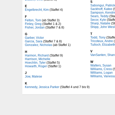
S
Sabongui, Patrick
E
Sackhoff, Katee
(S
Engelbrecht, Kim
(Staffel 4)
Sampson, Kendri
Sears, Teddy
(Staf
F
Secor, Kyle
(Staffe
Felton, Tom
(ab Staffel 3)
Sharp, Natalie
(St
Finley, Greg
(Staffel 1 & 2)
Shipp, John Wesl
Fisher, Jordan
(Staffel 7 & 8)
T
G
Todd, Tony
(Staffe
Garber, Victor
Tricoteux, Andre
(
Garcia, Sara
(Staffel 7 & 8)
Tulloch, Elizabet
Gonzalez, Nicholas
(ab Staffel 1)
V
H
VanSanten, Shant
Harmon, Richard
(Staffel 9)
Harrison, Michelle
W
Hoechlin, Tyler
(Staffel 5)
Walters, Susan
Howarth, Roger
(Staffel 1)
Williams, Cress
(S
Williams, Logan
J
Williams, Vanessa
Jow, Malese
K
Kennedy, Jessica Parker
(Staffel 4 und 7 bis 9)