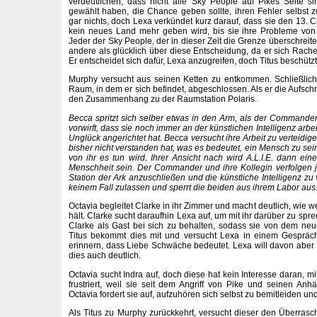
verdeutlichen, dass nicht alle Sky People auf Pikes Seite 
gewählt haben, die Chance geben sollte, ihren Fehler selbst z
gar nichts, doch Lexa verkündet kurz darauf, dass sie den 13. 
kein neues Land mehr geben wird, bis sie ihre Probleme von
Jeder der Sky People, der in dieser Zeit die Grenze überschreitet,
andere als glücklich über diese Entscheidung, da er sich Rache
Er entscheidet sich dafür, Lexa anzugreifen, doch Titus beschützt
Murphy versucht aus seinen Ketten zu entkommen. Schließlich h
Raum, in dem er sich befindet, abgeschlossen. Als er die Aufschrif
den Zusammenhang zu der Raumstation Polaris.
Becca spritzt sich selber etwas in den Arm, als der Command
vorwirft, dass sie noch immer an der künstlichen Intelligenz arbei
Unglück angerichtet hat. Becca versucht ihre Arbeit zu verteidigen
bisher nicht verstanden hat, was es bedeutet, ein Mensch zu sein
von ihr es tun wird. Ihrer Ansicht nach wird A.L.I.E. dann ein
Menschheit sein. Der Commander und ihre Kollegin verfolgen j
Station der Ark anzuschließen und die künstliche Intelligenz zu 
keinem Fall zulassen und sperrt die beiden aus ihrem Labor aus
Octavia begleitet Clarke in ihr Zimmer und macht deutlich, wie 
hält. Clarke sucht daraufhin Lexa auf, um mit ihr darüber zu spr
Clarke als Gast bei sich zu behalten, sodass sie von dem neuen
Titus bekommt dies mit und versucht Lexa in einem Gespräc
erinnern, dass Liebe Schwäche bedeutet. Lexa will davon aber 
dies auch deutlich.
Octavia sucht Indra auf, doch diese hat kein Interesse daran, mi
frustriert, weil sie seit dem Angriff von Pike und seinen Anh
Octavia fordert sie auf, aufzuhören sich selbst zu bemitleiden un
Als Titus zu Murphy zurückkehrt, versucht dieser den Überra