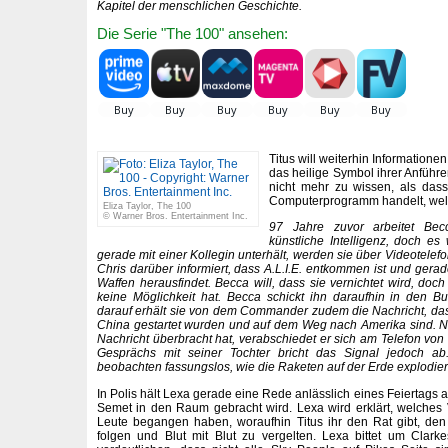
Kapitel der menschlichen Geschichte.
Die Serie "The 100" ansehen:
Titus will weiterhin Information
das heilige Symbol ihrer Anführer
nicht mehr zu wissen, als dass
Computerprogramm handelt, welch
Eliza Taylor, The 100
© Warner Bros. Entertainment Inc.
97 Jahre zuvor arbeitet Be
künstliche Intelligenz, doch es 
gerade mit einer Kollegin unterhält, werden sie über Videotel
Chris darüber informiert, dass A.L.I.E. entkommen ist und gerad
Waffen herausfindet. Becca will, dass sie vernichtet wird, doch 
keine Möglichkeit hat. Becca schickt ihn daraufhin in den B
darauf erhält sie von dem Commander zudem die Nachricht, da
China gestartet wurden und auf dem Weg nach Amerika sind.
Nachricht überbracht hat, verabschiedet er sich am Telefon von
Gesprächs mit seiner Tochter bricht das Signal jedoch a
beobachten fassungslos, wie die Raketen auf der Erde explodie
In Polis hält Lexa gerade eine Rede anlässlich eines Feiertags 
Semet in den Raum gebracht wird. Lexa wird erklärt, welches
Leute begangen haben, woraufhin Titus ihr den Rat gibt, den
folgen und Blut mit Blut zu vergelten. Lexa bittet um Clark