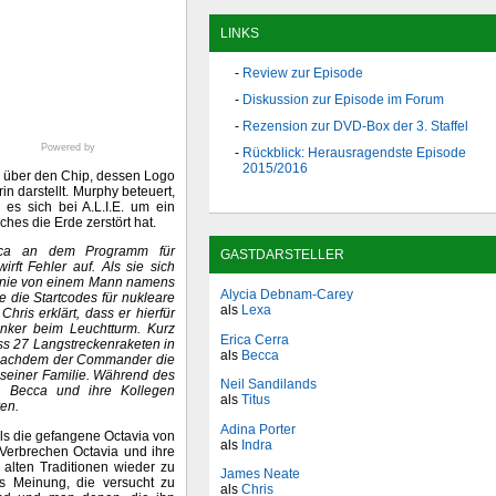
LINKS
Review zur Episode
Diskussion zur Episode im Forum
Rezension zur DVD-Box der 3. Staffel
Powered by
Rückblick: Herausragendste Episode
2015/2016
en über den Chip, dessen Logo
in darstellt. Murphy beteuert,
 es sich bei A.L.I.E. um ein
es die Erde zerstört hat.
cca an dem Programm für
GASTDARSTELLER
wirft Fehler auf. Als sie sich
efonie von einem Mann namens
Alycia Debnam-Carey
e die Startcodes für nukleare
als
Lexa
Chris erklärt, dass er hierfür
unker beim Leuchtturm. Kurz
Erica Cerra
ss 27 Langstreckenraketen in
als
Becca
 Nachdem der Commander die
 seiner Familie. Während des
Neil Sandilands
b. Becca und ihre Kollegen
als
Titus
ren.
Adina Porter
als die gefangene Octavia von
als
Indra
 Verbrechen Octavia und ihre
 alten Traditionen wieder zu
James Neate
es Meinung, die versucht zu
als
Chris