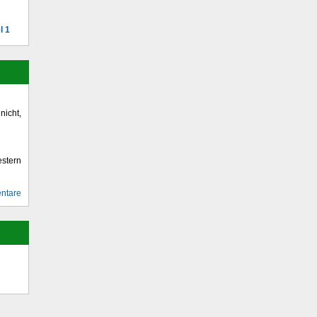
l 1
icht,
stern
ntare