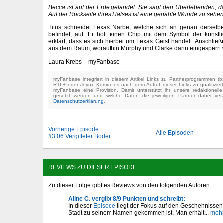
Becca ist auf der Erde gelandet. Sie sagt den Überlebenden, das
Auf der Rückseite ihres Halses ist eine genähte Wunde zu sehen
Titus schneidet Lexas Narbe, welche sich an genau derselb
befindet, auf. Er holt einen Chip mit dem Symbol der künstl
erklärt, dass es sich hierbei um Lexas Geist handelt. Anschlie
aus dem Raum, woraufhin Murphy und Clarke darin eingesperrt
Laura Krebs – myFanbase
myFanbase integriert in diesem Artikel Links zu Partnerprogrammen 
RTL+ oder Joyn). Kommt es nach dem Aufruf dieser Links zu qualifizier
myFanbase eine Provision. Damit unterstützt ihr unsere redaktionell
gesetzt werden und welche Daten die jeweiligen Partner dabei verar
Datenschutzerklärung
.
Vorherige Episode:
Alle Episoden
#3.06 Vergifteter Boden
REVIEWS ZU DIESER EPISODE
Zu dieser Folge gibt es Reviews von den folgenden Autoren:
Aline C. vergibt 8/9 Punkten und schreibt:
In dieser
Episode
liegt der Fokus auf den Geschehnissen
Stadt zu seinem Namen gekommen ist. Man erhält...
meh