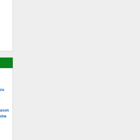
 zu
Mason
mine