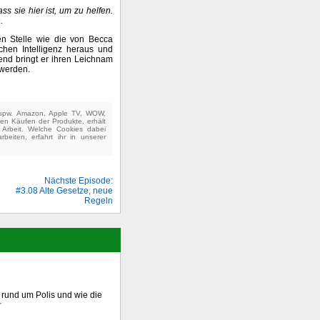
s sie hier ist, um zu helfen.
.
en Stelle wie die von Becca
ichen Intelligenz heraus und
ßend bringt er ihren Leichnam
 werden.
(bspw. Amazon, Apple TV, WOW,
ten Käufen der Produkte, erhält
e Arbeit. Welche Cookies dabei
beiten, erfahrt ihr in unserer
Nächste Episode:
#3.08 Alte Gesetze, neue
Regeln
 rund um Polis und wie die
r