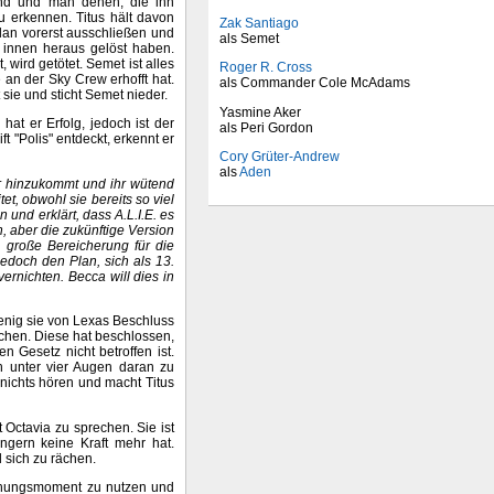
sind und man denen, die ihn
u erkennen. Titus hält davon
Zak Santiago
Clan vorerst ausschließen und
als Semet
 innen heraus gelöst haben.
 wird getötet. Semet ist alles
Roger R. Cross
 an der Sky Crew erhofft hat.
als Commander Cole McAdams
 sie und sticht Semet nieder.
Yasmine Aker
at er Erfolg, jedoch ist der
als Peri Gordon
t "Polis" entdeckt, erkennt er
Cory Grüter-Andrew
als
Aden
er hinzukommt und ihr wütend
tet, obwohl sie bereits so viel
 und erklärt, dass A.L.I.E. es
, aber die zukünftige Version
e große Bereicherung für die
edoch den Plan, sich als 13.
vernichten. Becca will dies in
.
wenig sie von Lexas Beschluss
echen. Diese hat beschlossen,
 Gesetz nicht betroffen ist.
h unter vier Augen daran zu
nichts hören und macht Titus
t Octavia zu sprechen. Sie ist
ängern keine Kraft mehr hat.
d sich zu rächen.
schungsmoment zu nutzen und