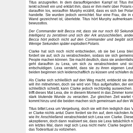
Titus anzugreifen. In dem darauffolgenden Kampf ist Titus i
lenkt schnell ein und erklärt ihm, dass er ihm mehr über Polaris 
daraufhin los, woraufhin Murphy erzählt, dass es sich bei Polar
handelte. Sie wurden jedoch vernichtet. Nur eine Frau, die 
Wand gezeichnet ist, überlebte. Titus hört Murphy aufmerksam
bewusstlos.
Der Commander teilt Becca mit, dass sie nur noch 60 Sekund
Intelligenz zu zerstören und sich der Ark anzuschließen, ander
Becca hört jedoch nicht auf den Commander und begibt sich m
Wenige Sekunden später explodiert Polaris.
Clarke hat sich noch nicht entschieden, ob sie bei Lexa blei
fordert sie auf, sich zu verabschieden, sodass sie sich geme
People machen können. Sie macht deutlich, dass sie andernfalls
geht daraufhin zu Lexa, um sich zu verabschieden und sic
entschuldigen. Lexa versteht, dass sie zu ihren eigenen Le
beiden beginnen sich leidenschaftlich zu küssen und schlafen da
Als Clarke sich schließlich auf den Weg macht, entdeckt sie de
will ihn mitnehmen, doch sie wird von Titus aufgehalten, der eine
schließlich schießt, kann Clarke jedoch rechtzeitig ausweichen. 
trifft dieses Mal Lexa, die in diesem Moment in das Zimmer kommt
stark blutende Wunde zu verarzten. Zur gleichen Zeit wartet 
kommt hinzu und die beiden machen sich gemeinsam auf den W
Titus bittet Lexa um Vergebung, doch sie will ihm lediglich da
er Clarke nichts antut. Dann fordert sie ihn auf, dem nächsten
wie ihr. Anschließend verabschiedet sich Lexa von Clarke. Diese 
akzeptieren, doch dann realisiert sie, dass sie Lexa tatsächlich n
ein letztes Mal, dann regt sich Lexa nicht mehr. Clarke beginn
das Todesritual zu vollziehen.