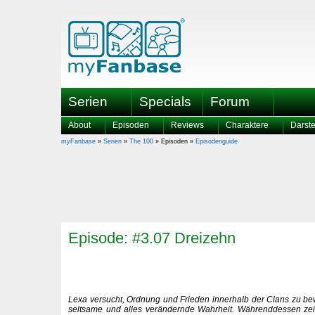
Serien
Specials
Forum
About
Episoden
Reviews
Charaktere
Darste
myFanbase
»
Serien
»
The 100
» Episoden »
Episodenguide
Episode: #3.07 Dreizehn
Lexa versucht, Ordnung und Frieden innerhalb der Clans zu be
seltsame und alles verändernde Wahrheit. Währenddessen zeig