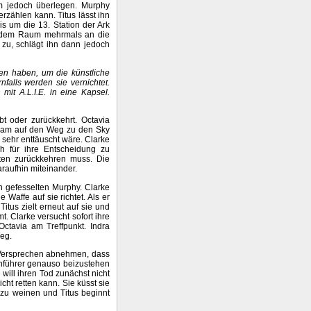
hm jedoch überlegen. Murphy
erzählen kann. Titus lässt ihn
is um die 13. Station der Ark
in dem Raum mehrmals an die
 zu, schlägt ihn dann jedoch
en haben, um die künstliche
nfalls werden sie vernichtet.
it A.L.I.E. in eine Kapsel.
bt oder zurückkehrt. Octavia
insam auf den Weg zu den Sky
 sehr enttäuscht wäre. Clarke
h für ihre Entscheidung zu
uten zurückkehren muss. Die
raufhin miteinander.
n gefesselten Murphy. Clarke
 Waffe auf sie richtet. Als er
Titus zielt erneut auf sie und
. Clarke versucht sofort ihre
Octavia am Treffpunkt. Indra
eg.
s Versprechen abnehmen, dass
 Anführer genauso beizustehen
will ihren Tod zunächst nicht
icht retten kann. Sie küsst sie
t zu weinen und Titus beginnt