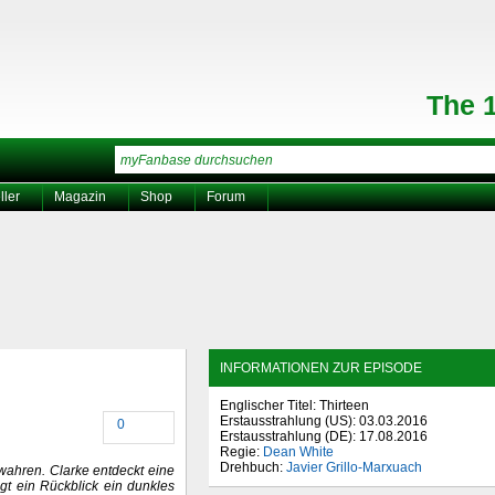
The 
ller
Magazin
Shop
Forum
INFORMATIONEN ZUR EPISODE
Englischer Titel: Thirteen
Erstausstrahlung (
US
): 03.03.2016
0
Erstausstrahlung (
DE
): 17.08.2016
Regie:
Dean White
Drehbuch:
Javier Grillo-Marxuach
wahren. Clarke entdeckt eine
t ein Rückblick ein dunkles