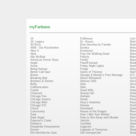
myFanbase
24
Dollhouse
Lost
24: Legacy
Dr. House
Mad
30 Rock
Eine himmlische Familie
Mani
4400 - Die Rückkehrer
Eureka
Marv
Akte X
Everwood
Marv
Alias
Fear the Walking Dead
Marv
Ally McBeal
Felicity
Marv
American Horror Story
Firefly
Marv
Angel
FlashForward
Mode
Arrow
Friday Night Lights
Nash
Being Human
Fringe
New 
Better Call Saul
Game of Thrones
Nip/
Bones
Georgie & Mandy's First Marriage
O.C.
Breaking Bad
Ghost Whisperer
Octo
Brothers & Sisters
Gilmore Girls
Once
Buffy
Girls
Once
Californication
Glee
One 
Castle
Good Wife
Outl
Charmed
Gossip Girl
Outl
Chicago Fire
Gotham
Pris
Chicago Justice
Greek
Priv
Chicago Med
Grey's Anatomy
Psy
Chicago P.D.
Heroes
Push
Chuck
Homeland
Quan
Community
House of the Dragon
Revo
Dark
How I Met Your Mother
Rosw
Dark Angel
How to Get Away with Murder
Sam
Dawson's Creek
Jericho
Scru
Defiance
Justified
Seatt
Desperate Housewives
Legacies
Sex 
Dexter
Legends of Tomorrow
Shad
Die himmlische Joan
Life Unexpected
Small