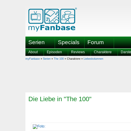
Serien
Specials
Forum
About
Episoden
Reviews
Charaktere
Darste
myFanbase
»
Serien
»
The 100
» Charaktere »
Liebeskolumnen
Die Liebe in "The 100"