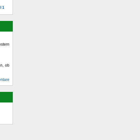
l 1
stern
en, ob
ntare