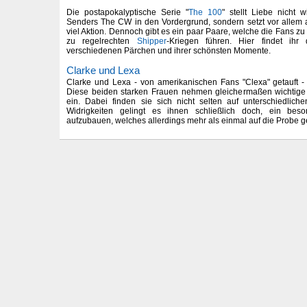
Die postapokalyptische Serie "
The 100
" stellt Liebe nicht 
Senders The CW in den Vordergrund, sondern setzt vor allem 
viel Aktion. Dennoch gibt es ein paar Paare, welche die Fans z
zu regelrechten
Shipper
-Kriegen führen. Hier findet ih
verschiedenen Pärchen und ihrer schönsten Momente.
Clarke und Lexa
Clarke und Lexa - von amerikanischen Fans "Clexa" getauft - ha
Diese beiden starken Frauen nehmen gleichermaßen wichtige 
ein. Dabei finden sie sich nicht selten auf unterschiedliche
Widrigkeiten gelingt es ihnen schließlich doch, ein beson
aufzubauen, welches allerdings mehr als einmal auf die Probe ges