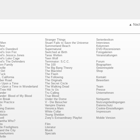
▲ Nac
Stranger Things
Serienlexikon
 Men
Stuart Fails to Save the Universe
Interviews
fest
Summerland Beach
Kolumnen
el's Daredevil
Supernatural
DVD-Rezensionen
el's Iron Fist
Switched at Birth
Fotogalerien
el's Jessica Jones
Taras Welten
Veranstaltungen
el's Luke Cage
Teen Wolf
el's The Defenders
Terminator: S.C.C.
Forum
rn Family
The 100
Biographien
ville
The Big Bang Theory
Gewinnspiele
Girl
The Blacklist
Shop
Tuck
The Flash
, California
The Following
Kontakt
ber Road
The Originals
Bewerben
 Upon a Time
The Secret Circle
 Upon a Time in Wonderland
The Walking Dead
Team
Tree Hill
This Is Us
Presse
ander
Tru Calling
Unternehmen
ander: Blood of My Blood
True Blood
on Break
Under the Dome
Netiquette
ate Practice
V - Die Besucher
Nutzungsbedingungen
ch
Vampire Diaries
Datenschutz
ing Daisies
Veronica Mars
Cookie-Einstellungen
tico
White Collar
Impressum
lution
Young Sheldon
ell
Zoey's Extraordinary Playlist
Mobile Version
antha Who?
bs
Film
le Firefighters
Literatur
and the City
Musik
owhunters
Specials
ville