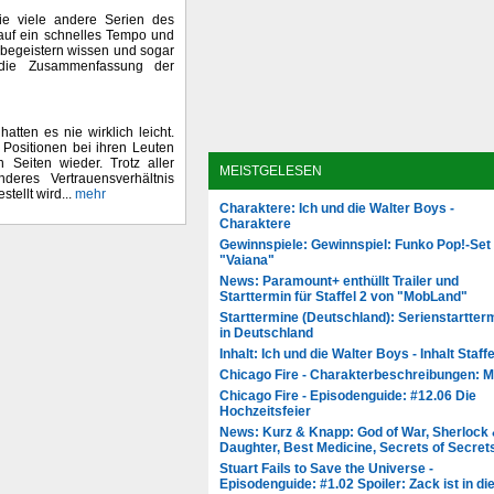
wie viele andere Serien des
auf ein schnelles Tempo und
u begeistern wissen und sogar
r die Zusammenfassung der
tten es nie wirklich leicht.
Positionen bei ihren Leuten
n Seiten wieder. Trotz aller
MEISTGELESEN
deres Vertrauensverhältnis
tellt wird...
mehr
Charaktere: Ich und die Walter Boys -
Charaktere
Gewinnspiele: Gewinnspiel: Funko Pop!-Set
"Vaiana"
News: Paramount+ enthüllt Trailer und
Starttermin für Staffel 2 von "MobLand"
Starttermine (Deutschland): Serienstartter
in Deutschland
Inhalt: Ich und die Walter Boys - Inhalt Staffe
Chicago Fire - Charakterbeschreibungen: 
Chicago Fire - Episodenguide: #12.06 Die
Hochzeitsfeier
News: Kurz & Knapp: God of War, Sherlock
Daughter, Best Medicine, Secrets of Secret
Stuart Fails to Save the Universe -
Episodenguide: #1.02 Spoiler: Zack ist in di