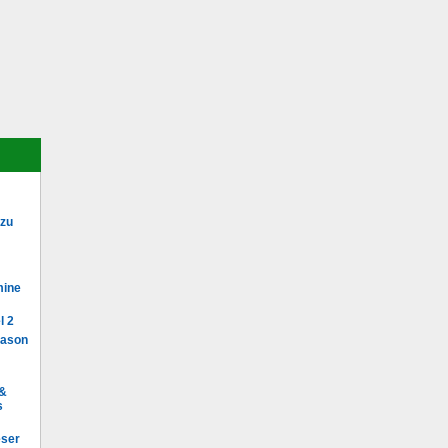
 zu
mine
l 2
Mason
 &
s
eser