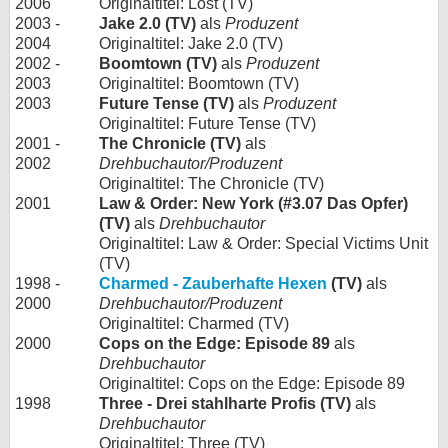
2006
Originaltitel: Lost (TV)
2003 -
Jake 2.0 (TV)
als
Produzent
2004
Originaltitel: Jake 2.0 (TV)
2002 -
Boomtown (TV)
als
Produzent
2003
Originaltitel: Boomtown (TV)
2003
Future Tense (TV)
als
Produzent
Originaltitel: Future Tense (TV)
2001 -
The Chronicle (TV)
als
2002
Drehbuchautor/Produzent
Originaltitel: The Chronicle (TV)
2001
Law & Order: New York (#3.07 Das Opfer)
(TV)
als
Drehbuchautor
Originaltitel: Law & Order: Special Victims Unit
(TV)
1998 -
Charmed - Zauberhafte Hexen
(TV)
als
2000
Drehbuchautor/Produzent
Originaltitel: Charmed (TV)
2000
Cops on the Edge: Episode 89
als
Drehbuchautor
Originaltitel: Cops on the Edge: Episode 89
1998
Three - Drei stahlharte Profis (TV)
als
Drehbuchautor
Originaltitel: Three (TV)