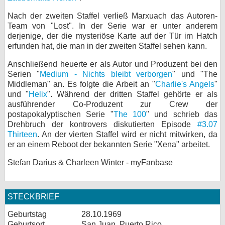
bei X
Nach der zweiten Staffel verließ Marxuach das Autoren-
Team von "Lost". In der Serie war er unter anderem
bei Facebook
derjenige, der die mysteriöse Karte auf der Tür im Hatch
erfunden hat, die man in der zweiten Staffel sehen kann.
Anschließend heuerte er als Autor und Produzent bei den
Kontakt
Serien "
Medium - Nichts bleibt verborgen
" und "The
Middleman" an. Es folgte die Arbeit an "
Charlie's Angels
"
Nutzungsbedingungen
und "
Helix
". Während der dritten Staffel gehörte er als
ausführender Co-Produzent zur Crew der
Datenschutz
postapokalyptischen Serie "
The 100
" und schrieb das
Drehbruch der kontrovers diskutierten Episode
#3.07
Cookie-Einstellungen
Thirteen
. An der vierten Staffel wird er nicht mitwirken, da
er an einem Reboot der bekannten Serie "Xena" arbeitet.
Impressum
Stefan Darius & Charleen Winter - myFanbase
Desktop-Ansicht
myFanbase
STECKBRIEF
Geburtstag
28.10.1969
Geburtsort
San Juan, Puerto Rico