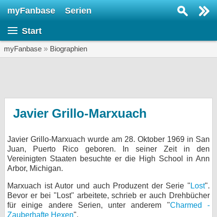
myFanbase
Serien
Serie suchen...
Start
Home
SERIEN
myFanbase
»
Biographien
Serien
Kolumnen
Interviews
Javier Grillo-Marxuach
Veranstaltungen
Javier Grillo-Marxuach wurde am 28. Oktober 1969 in San
KULTUR
Juan, Puerto Rico geboren. In seiner Zeit in den
Specials
Vereinigten Staaten besuchte er die High School in Ann
Arbor, Michigan.
SERVICE
Marxuach ist Autor und auch Produzent der Serie "
Lost
".
Gewinnspiele
Bevor er bei "Lost" arbeitete, schrieb er auch Drehbücher
für einige andere Serien, unter anderem "
Charmed -
Forum
Zauberhafte Hexen
".