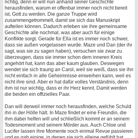
richtig, denn er will nun anhand seiner Geschichte
herausfinden, warum er offenbar immer noch nicht bereit
ist, Gott zu werden. Die ganze Truppe wird
zusammengetrommelt, damit sie sich das Manuskript
aufteilen können. Dadurch erleben sie ihre gemeinsame
Geschichte alle nochmal, was aber auch für einige
Konflikte sorgt. Gerade für Ella ist es immer noch schwer,
dass sie außen vorgelassen wurde. Maze und Dan (der ihr
sagt, was sie zu sagen haben), versuchen sie zwar zu
überzeugen, dass sie immer schon dem inneren Kreis
angehört hat, kann das aber kaum glauben. Deswegen
wendet sie sich traurig an Carol, weil sie weiß, dass sie ihn
nicht einfach in alle Geheimnisse einweihen kann, weil es
nicht ihre sind. Aber er hat dafür volles Verständnis, denn
ihm ist nur wichtig, dass er ihr Herz kennt. Damit werden
die beiden ein offizielles Paar.
Dan will derweil immer noch herausfinden, welche Schuld
ihn in der Hölle hält. In Maze findet er eine Freundin, die
ihm dabei helfen will und schließlich kommt er an seinem
Todesmoment und seinem Mörder aus. Auch Chloe und
Lucifer lassen ihre Momente noch einmal Revue passieren
und es gab einige, in denen sie sich alleine gefühlt hat.