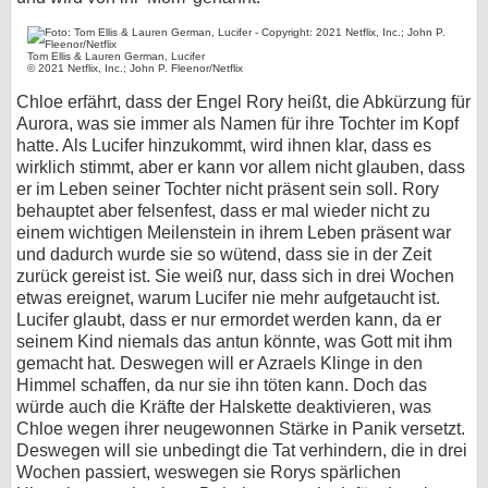
Tom Ellis & Lauren German, Lucifer
© 2021 Netflix, Inc.; John P. Fleenor/Netflix
Chloe erfährt, dass der Engel Rory heißt, die Abkürzung für
Aurora, was sie immer als Namen für ihre Tochter im Kopf
hatte. Als Lucifer hinzukommt, wird ihnen klar, dass es
wirklich stimmt, aber er kann vor allem nicht glauben, dass
er im Leben seiner Tochter nicht präsent sein soll. Rory
behauptet aber felsenfest, dass er mal wieder nicht zu
einem wichtigen Meilenstein in ihrem Leben präsent war
und dadurch wurde sie so wütend, dass sie in der Zeit
zurück gereist ist. Sie weiß nur, dass sich in drei Wochen
etwas ereignet, warum Lucifer nie mehr aufgetaucht ist.
Lucifer glaubt, dass er nur ermordet werden kann, da er
seinem Kind niemals das antun könnte, was Gott mit ihm
gemacht hat. Deswegen will er Azraels Klinge in den
Himmel schaffen, da nur sie ihn töten kann. Doch das
würde auch die Kräfte der Halskette deaktivieren, was
Chloe wegen ihrer neugewonnen Stärke in Panik versetzt.
Deswegen will sie unbedingt die Tat verhindern, die in drei
Wochen passiert, weswegen sie Rorys spärlichen