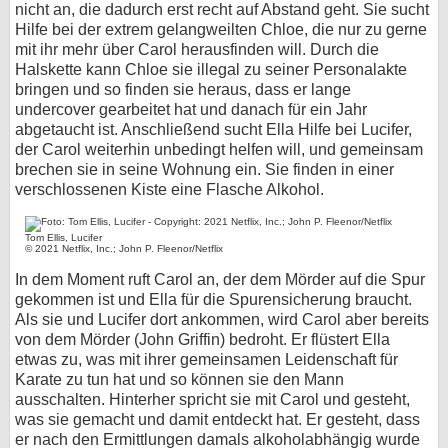
nicht an, die dadurch erst recht auf Abstand geht. Sie sucht
Hilfe bei der extrem gelangweilten Chloe, die nur zu gerne
mit ihr mehr über Carol herausfinden will. Durch die
Halskette kann Chloe sie illegal zu seiner Personalakte
bringen und so finden sie heraus, dass er lange
undercover gearbeitet hat und danach für ein Jahr
abgetaucht ist. Anschließend sucht Ella Hilfe bei Lucifer,
der Carol weiterhin unbedingt helfen will, und gemeinsam
brechen sie in seine Wohnung ein. Sie finden in einer
verschlossenen Kiste eine Flasche Alkohol.
Tom Ellis, Lucifer
© 2021 Netflix, Inc.; John P. Fleenor/Netflix
In dem Moment ruft Carol an, der dem Mörder auf die Spur
gekommen ist und Ella für die Spurensicherung braucht.
Als sie und Lucifer dort ankommen, wird Carol aber bereits
von dem Mörder (John Griffin) bedroht. Er flüstert Ella
etwas zu, was mit ihrer gemeinsamen Leidenschaft für
Karate zu tun hat und so können sie den Mann
ausschalten. Hinterher spricht sie mit Carol und gesteht,
was sie gemacht und damit entdeckt hat. Er gesteht, dass
er nach den Ermittlungen damals alkoholabhängig wurde