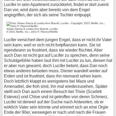
Lucifer in sein Apartment zurückkehrt, findet er dort zuerst
Dan vor, wird dann aber bereits von dem Engel
angegriffen, der sich als seine Tochter entpuppt.
Aimee Garcia & Lesley-Ann Brandt, Lucifer
© 2021 Netflix, Inc.; John P. Fleenor/Netflix
Lucifer versichert dem jungen Engel, dass er nicht ihr Vater
sein kann, weil er sich nicht fortpflanzen kann. Sie ist
irgendwann so frustriert, dass sie wieder flüchtet. Aber
auch Dan ist nicht gut auf Lucifer zu sprechen, denn seine
Schuldgefühle haben laut ihm mit Lucifer zu tun, diesen hat
er aber nun gewarnt, doch Lucifer betont, dass Dan noch
etwas anderes belasten muss. Dieser wandelt weiter auf
Erden und ist frustriert, dass ihn niemand sehen kann.
Doch letztlich klappt es wenigstens bei Maze und
Amenadiel, die froh sind, ihn mal wiederzusehen. Später
stellt sich Dan auch einem Besuch bei Trixie (Scarlett
Estevez) und Chloe und ist getroffen von deren Schmerz.
Lucifer ist derweil auf der Suche nach Antworten, ob er
wirklich Vater sein könnte und erinnert sich an eine Orgie
Ende der 90er, weswegen er nach und nach die Frauen