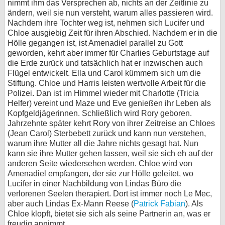
nimmt ihm das Versprechen ab, nichts an der Zeitlinie zu
ändern, weil sie nun versteht, warum alles passieren wird.
Nachdem ihre Tochter weg ist, nehmen sich Lucifer und
Chloe ausgiebig Zeit für ihren Abschied. Nachdem er in die
Hölle gegangen ist, ist Amenadiel parallel zu Gott
geworden, kehrt aber immer für Charlies Geburtstage auf
die Erde zurück und tatsächlich hat er inzwischen auch
Flügel entwickelt. Ella und Carol kümmern sich um die
Stiftung. Chloe und Harris leisten wertvolle Arbeit für die
Polizei. Dan ist im Himmel wieder mit Charlotte (Tricia
Helfer) vereint und Maze und Eve genießen ihr Leben als
Kopfgeldjägerinnen. Schließlich wird Rory geboren.
Jahrzehnte später kehrt Rory von ihrer Zeitreise an Chloes
(Jean Carol) Sterbebett zurück und kann nun verstehen,
warum ihre Mutter all die Jahre nichts gesagt hat. Nun
kann sie ihre Mutter gehen lassen, weil sie sich eh auf der
anderen Seite wiedersehen werden. Chloe wird von
Amenadiel empfangen, der sie zur Hölle geleitet, wo
Lucifer in einer Nachbildung von Lindas Büro die
verlorenen Seelen therapiert. Dort ist immer noch Le Mec,
aber auch Lindas Ex-Mann Reese (
Patrick Fabian
). Als
Chloe klopft, bietet sie sich als seine Partnerin an, was er
freudig annimmt.