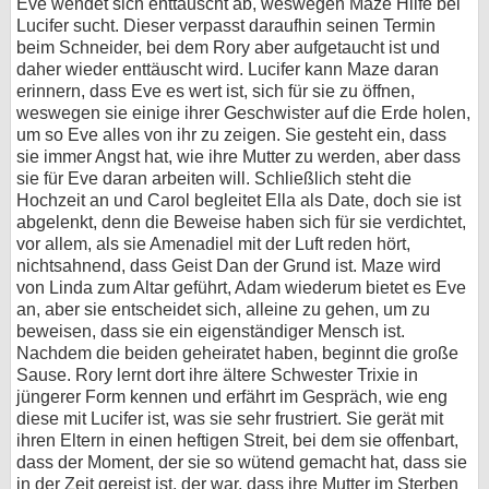
Eve wendet sich enttäuscht ab, weswegen Maze Hilfe bei
Lucifer sucht. Dieser verpasst daraufhin seinen Termin
beim Schneider, bei dem Rory aber aufgetaucht ist und
daher wieder enttäuscht wird. Lucifer kann Maze daran
erinnern, dass Eve es wert ist, sich für sie zu öffnen,
weswegen sie einige ihrer Geschwister auf die Erde holen,
um so Eve alles von ihr zu zeigen. Sie gesteht ein, dass
sie immer Angst hat, wie ihre Mutter zu werden, aber dass
sie für Eve daran arbeiten will. Schließlich steht die
Hochzeit an und Carol begleitet Ella als Date, doch sie ist
abgelenkt, denn die Beweise haben sich für sie verdichtet,
vor allem, als sie Amenadiel mit der Luft reden hört,
nichtsahnend, dass Geist Dan der Grund ist. Maze wird
von Linda zum Altar geführt, Adam wiederum bietet es Eve
an, aber sie entscheidet sich, alleine zu gehen, um zu
beweisen, dass sie ein eigenständiger Mensch ist.
Nachdem die beiden geheiratet haben, beginnt die große
Sause. Rory lernt dort ihre ältere Schwester Trixie in
jüngerer Form kennen und erfährt im Gespräch, wie eng
diese mit Lucifer ist, was sie sehr frustriert. Sie gerät mit
ihren Eltern in einen heftigen Streit, bei dem sie offenbart,
dass der Moment, der sie so wütend gemacht hat, dass sie
in der Zeit gereist ist, der war, dass ihre Mutter im Sterben