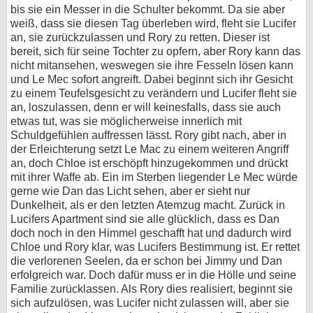
bis sie ein Messer in die Schulter bekommt. Da sie aber
weiß, dass sie diesen Tag überleben wird, fleht sie Lucifer
an, sie zurückzulassen und Rory zu retten. Dieser ist
bereit, sich für seine Tochter zu opfern, aber Rory kann das
nicht mitansehen, weswegen sie ihre Fesseln lösen kann
und Le Mec sofort angreift. Dabei beginnt sich ihr Gesicht
zu einem Teufelsgesicht zu verändern und Lucifer fleht sie
an, loszulassen, denn er will keinesfalls, dass sie auch
etwas tut, was sie möglicherweise innerlich mit
Schuldgefühlen auffressen lässt. Rory gibt nach, aber in
der Erleichterung setzt Le Mac zu einem weiteren Angriff
an, doch Chloe ist erschöpft hinzugekommen und drückt
mit ihrer Waffe ab. Ein im Sterben liegender Le Mec würde
gerne wie Dan das Licht sehen, aber er sieht nur
Dunkelheit, als er den letzten Atemzug macht. Zurück in
Lucifers Apartment sind sie alle glücklich, dass es Dan
doch noch in den Himmel geschafft hat und dadurch wird
Chloe und Rory klar, was Lucifers Bestimmung ist. Er rettet
die verlorenen Seelen, da er schon bei Jimmy und Dan
erfolgreich war. Doch dafür muss er in die Hölle und seine
Familie zurücklassen. Als Rory dies realisiert, beginnt sie
sich aufzulösen, was Lucifer nicht zulassen will, aber sie