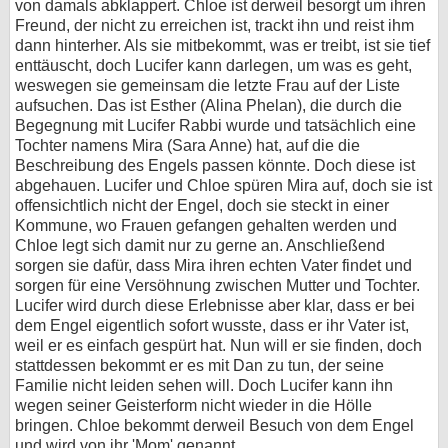
von damals abklappert. Chloe ist derweil besorgt um ihren
Freund, der nicht zu erreichen ist, trackt ihn und reist ihm
dann hinterher. Als sie mitbekommt, was er treibt, ist sie tief
enttäuscht, doch Lucifer kann darlegen, um was es geht,
weswegen sie gemeinsam die letzte Frau auf der Liste
aufsuchen. Das ist Esther (Alina Phelan), die durch die
Begegnung mit Lucifer Rabbi wurde und tatsächlich eine
Tochter namens Mira (Sara Anne) hat, auf die die
Beschreibung des Engels passen könnte. Doch diese ist
abgehauen. Lucifer und Chloe spüren Mira auf, doch sie ist
offensichtlich nicht der Engel, doch sie steckt in einer
Kommune, wo Frauen gefangen gehalten werden und
Chloe legt sich damit nur zu gerne an. Anschließend
sorgen sie dafür, dass Mira ihren echten Vater findet und
sorgen für eine Versöhnung zwischen Mutter und Tochter.
Lucifer wird durch diese Erlebnisse aber klar, dass er bei
dem Engel eigentlich sofort wusste, dass er ihr Vater ist,
weil er es einfach gespürt hat. Nun will er sie finden, doch
stattdessen bekommt er es mit Dan zu tun, der seine
Familie nicht leiden sehen will. Doch Lucifer kann ihn
wegen seiner Geisterform nicht wieder in die Hölle
bringen. Chloe bekommt derweil Besuch von dem Engel
und wird von ihr 'Mom' genannt.