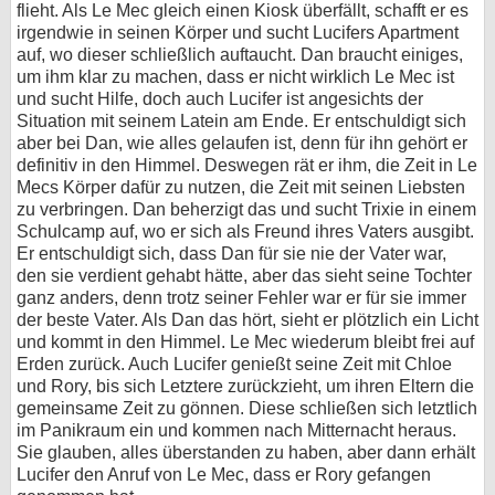
flieht. Als Le Mec gleich einen Kiosk überfällt, schafft er es
irgendwie in seinen Körper und sucht Lucifers Apartment
auf, wo dieser schließlich auftaucht. Dan braucht einiges,
um ihm klar zu machen, dass er nicht wirklich Le Mec ist
und sucht Hilfe, doch auch Lucifer ist angesichts der
Situation mit seinem Latein am Ende. Er entschuldigt sich
aber bei Dan, wie alles gelaufen ist, denn für ihn gehört er
definitiv in den Himmel. Deswegen rät er ihm, die Zeit in Le
Mecs Körper dafür zu nutzen, die Zeit mit seinen Liebsten
zu verbringen. Dan beherzigt das und sucht Trixie in einem
Schulcamp auf, wo er sich als Freund ihres Vaters ausgibt.
Er entschuldigt sich, dass Dan für sie nie der Vater war,
den sie verdient gehabt hätte, aber das sieht seine Tochter
ganz anders, denn trotz seiner Fehler war er für sie immer
der beste Vater. Als Dan das hört, sieht er plötzlich ein Licht
und kommt in den Himmel. Le Mec wiederum bleibt frei auf
Erden zurück. Auch Lucifer genießt seine Zeit mit Chloe
und Rory, bis sich Letztere zurückzieht, um ihren Eltern die
gemeinsame Zeit zu gönnen. Diese schließen sich letztlich
im Panikraum ein und kommen nach Mitternacht heraus.
Sie glauben, alles überstanden zu haben, aber dann erhält
Lucifer den Anruf von Le Mec, dass er Rory gefangen