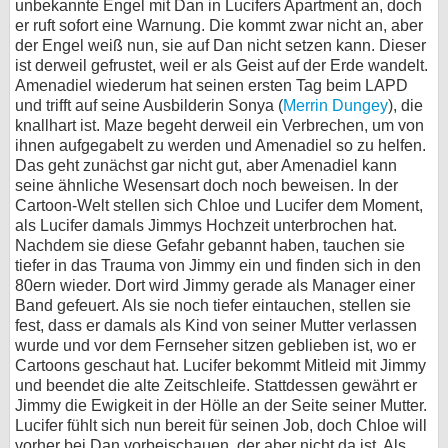
unbekannte Engel mit Dan in Lucifers Apartment an, doch
er ruft sofort eine Warnung. Die kommt zwar nicht an, aber
der Engel weiß nun, sie auf Dan nicht setzen kann. Dieser
ist derweil gefrustet, weil er als Geist auf der Erde wandelt.
Amenadiel wiederum hat seinen ersten Tag beim LAPD
und trifft auf seine Ausbilderin Sonya (
Merrin Dungey
), die
knallhart ist. Maze begeht derweil ein Verbrechen, um von
ihnen aufgegabelt zu werden und Amenadiel so zu helfen.
Das geht zunächst gar nicht gut, aber Amenadiel kann
seine ähnliche Wesensart doch noch beweisen. In der
Cartoon-Welt stellen sich Chloe und Lucifer dem Moment,
als Lucifer damals Jimmys Hochzeit unterbrochen hat.
Nachdem sie diese Gefahr gebannt haben, tauchen sie
tiefer in das Trauma von Jimmy ein und finden sich in den
80ern wieder. Dort wird Jimmy gerade als Manager einer
Band gefeuert. Als sie noch tiefer eintauchen, stellen sie
fest, dass er damals als Kind von seiner Mutter verlassen
wurde und vor dem Fernseher sitzen geblieben ist, wo er
Cartoons geschaut hat. Lucifer bekommt Mitleid mit Jimmy
und beendet die alte Zeitschleife. Stattdessen gewährt er
Jimmy die Ewigkeit in der Hölle an der Seite seiner Mutter.
Lucifer fühlt sich nun bereit für seinen Job, doch Chloe will
vorher bei Dan vorbeischauen, der aber nicht da ist. Als