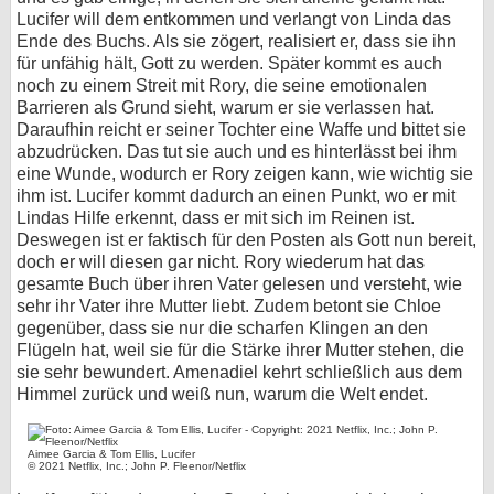
Lucifer will dem entkommen und verlangt von Linda das
Ende des Buchs. Als sie zögert, realisiert er, dass sie ihn
für unfähig hält, Gott zu werden. Später kommt es auch
noch zu einem Streit mit Rory, die seine emotionalen
Barrieren als Grund sieht, warum er sie verlassen hat.
Daraufhin reicht er seiner Tochter eine Waffe und bittet sie
abzudrücken. Das tut sie auch und es hinterlässt bei ihm
eine Wunde, wodurch er Rory zeigen kann, wie wichtig sie
ihm ist. Lucifer kommt dadurch an einen Punkt, wo er mit
Lindas Hilfe erkennt, dass er mit sich im Reinen ist.
Deswegen ist er faktisch für den Posten als Gott nun bereit,
doch er will diesen gar nicht. Rory wiederum hat das
gesamte Buch über ihren Vater gelesen und versteht, wie
sehr ihr Vater ihre Mutter liebt. Zudem betont sie Chloe
gegenüber, dass sie nur die scharfen Klingen an den
Flügeln hat, weil sie für die Stärke ihrer Mutter stehen, die
sie sehr bewundert. Amenadiel kehrt schließlich aus dem
Himmel zurück und weiß nun, warum die Welt endet.
Aimee Garcia & Tom Ellis, Lucifer
© 2021 Netflix, Inc.; John P. Fleenor/Netflix