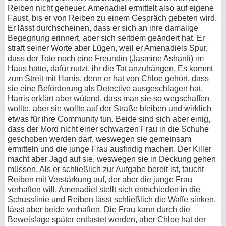
Reiben nicht geheuer. Amenadiel ermittelt also auf eigene
Faust, bis er von Reiben zu einem Gespräch gebeten wird.
Er lässt durchscheinen, dass er sich an ihre damalige
Begegnung erinnert, aber sich seitdem geändert hat. Er
straft seiner Worte aber Lügen, weil er Amenadiels Spur,
dass der Tote noch eine Freundin (Jasmine Ashanti) im
Haus hatte, dafür nutzt, ihr die Tat anzuhängen. Es kommt
zum Streit mit Harris, denn er hat von Chloe gehört, dass
sie eine Beförderung als Detective ausgeschlagen hat.
Harris erklärt aber wütend, dass man sie so wegschaffen
wollte, aber sie wollte auf der Straße bleiben und wirklich
etwas für ihre Community tun. Beide sind sich aber einig,
dass der Mord nicht einer schwarzen Frau in die Schuhe
geschoben werden darf, weswegen sie gemeinsam
ermitteln und die junge Frau ausfindig machen. Der Killer
macht aber Jagd auf sie, weswegen sie in Deckung gehen
müssen. Als er schließlich zur Aufgabe bereit ist, taucht
Reiben mit Verstärkung auf, der aber die junge Frau
verhaften will. Amenadiel stellt sich entschieden in die
Schusslinie und Reiben lässt schließlich die Waffe sinken,
lässt aber beide verhaften. Die Frau kann durch die
Beweislage später entlastet werden, aber Chloe hat der