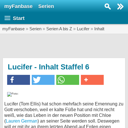
myFanbase
Serien
Serie suchen...
Start
Home
SERIEN
myFanbase
»
Serien
»
Serien A bis Z
»
Lucifer
»
Inhalt
Serien
Kolumnen
Interviews
Lucifer - Inhalt Staffel 6
Veranstaltungen
KULTUR
Specials
SERVICE
Lucifer (Tom Ellis) hat schon mehrfach seine Ernennung zu
Gott verschoben, weil er kalte Füße hat und nicht recht
Gewinnspiele
weiß, wie das Leben in der neuen Position mit Chloe
(
Lauren German
) an seiner Seite werden soll. Deswegen
Forum
will er mit ihr an ihrem letzten Abend auf Erden einen