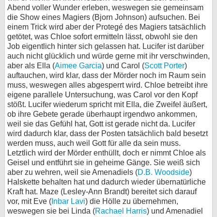
Abend voller Wunder erleben, weswegen sie gemeinsam
bei X
die Show eines Magiers (Bjorn Johnson) aufsuchen. Bei
einem Trick wird aber der Protegé des Magiers tatsächlich
bei Facebook
getötet, was Chloe sofort ermitteln lässt, obwohl sie den
Job eigentlich hinter sich gelassen hat. Lucifer ist darüber
auch nicht glücklich und würde gerne mit ihr verschwinden,
aber als Ella (
Aimee Garcia
Kontakt
) und Carol (
Scott Porter
)
auftauchen, wird klar, dass der Mörder noch im Raum sein
muss, weswegen alles abgesperrt wird. Chloe betreibt ihre
Nutzungsbedingungen
eigene parallele Untersuchung, was Carol vor den Kopf
stößt. Lucifer wiederum spricht mit Ella, die Zweifel äußert,
Datenschutz
ob ihre Gebete gerade überhaupt irgendwo ankommen,
weil sie das Gefühl hat, Gott ist gerade nicht da. Lucifer
Cookie-Einstellungen
wird dadurch klar, dass der Posten tatsächlich bald besetzt
werden muss, auch weil Gott für alle da sein muss.
Impressum
Letztlich wird der Mörder enthüllt, doch er nimmt Chloe als
Geisel und entführt sie in geheime Gänge. Sie weiß sich
Desktop-Ansicht
aber zu wehren, weil sie Amenadiels (
D.B. Woodside
)
myFanbase
Halskette behalten hat und dadurch wieder übernatürliche
Kraft hat. Maze (Lesley-Ann Brandt) bereitet sich darauf
vor, mit Eve (
Inbar Lavi
) die Hölle zu übernehmen,
weswegen sie bei Linda (
Rachael Harris
) und Amenadiel