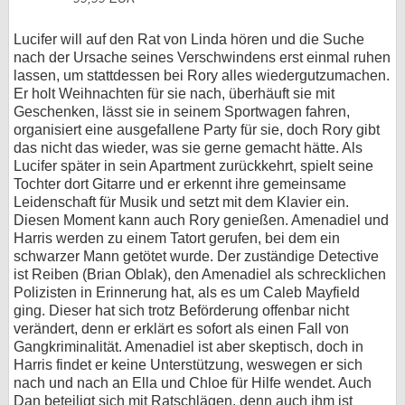
Lucifer will auf den Rat von Linda hören und die Suche
nach der Ursache seines Verschwindens erst einmal ruhen
lassen, um stattdessen bei Rory alles wiedergutzumachen.
Er holt Weihnachten für sie nach, überhäuft sie mit
Geschenken, lässt sie in seinem Sportwagen fahren,
organisiert eine ausgefallene Party für sie, doch Rory gibt
das nicht das wieder, was sie gerne gemacht hätte. Als
Lucifer später in sein Apartment zurückkehrt, spielt seine
Tochter dort Gitarre und er erkennt ihre gemeinsame
Leidenschaft für Musik und setzt mit dem Klavier ein.
Diesen Moment kann auch Rory genießen. Amenadiel und
Harris werden zu einem Tatort gerufen, bei dem ein
schwarzer Mann getötet wurde. Der zuständige Detective
ist Reiben (Brian Oblak), den Amenadiel als schrecklichen
Polizisten in Erinnerung hat, als es um Caleb Mayfield
ging. Dieser hat sich trotz Beförderung offenbar nicht
verändert, denn er erklärt es sofort als einen Fall von
Gangkriminalität. Amenadiel ist aber skeptisch, doch in
Harris findet er keine Unterstützung, weswegen er sich
nach und nach an Ella und Chloe für Hilfe wendet. Auch
Dan beteiligt sich mit Ratschlägen, denn auch ihm ist