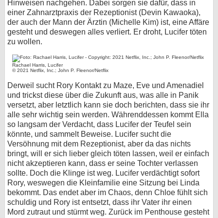
Hinweisen nachgehen. Dabei sorgen sie dafür, dass in
einer Zahnarztpraxis der Rezeptionist (Devin Kawaoka),
der auch der Mann der Ärztin (Michelle Kim) ist, eine Affäre
gesteht und deswegen alles verliert. Er droht, Lucifer töten
zu wollen.
Rachael Harris, Lucifer
© 2021 Netflix, Inc.; John P. Fleenor/Netflix
Derweil sucht Rory Kontakt zu Maze, Eve und Amenadiel
und trickst diese über die Zukunft aus, was alle in Panik
versetzt, aber letztlich kann sie doch berichten, dass sie ihr
alle sehr wichtig sein werden. Währenddessen kommt Ella
so langsam der Verdacht, dass Lucifer der Teufel sein
könnte, und sammelt Beweise. Lucifer sucht die
Versöhnung mit dem Rezeptionist, aber da das nichts
bringt, will er sich lieber gleich töten lassen, weil er einfach
nicht akzeptieren kann, dass er seine Tochter verlassen
sollte. Doch die Klinge ist weg. Lucifer verdächtigt sofort
Rory, weswegen die Kleinfamilie eine Sitzung bei Linda
bekommt. Das endet aber im Chaos, denn Chloe fühlt sich
schuldig und Rory ist entsetzt, dass ihr Vater ihr einen
Mord zutraut und stürmt weg. Zurück im Penthouse gesteht