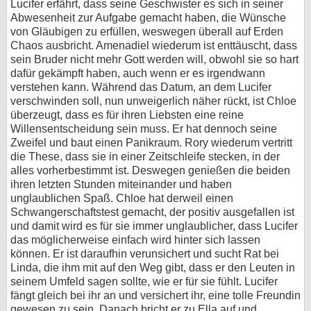
Lucifer erfährt, dass seine Geschwister es sich in seiner
Abwesenheit zur Aufgabe gemacht haben, die Wünsche
von Gläubigen zu erfüllen, weswegen überall auf Erden
Chaos ausbricht. Amenadiel wiederum ist enttäuscht, dass
sein Bruder nicht mehr Gott werden will, obwohl sie so hart
dafür gekämpft haben, auch wenn er es irgendwann
verstehen kann. Während das Datum, an dem Lucifer
verschwinden soll, nun unweigerlich näher rückt, ist Chloe
überzeugt, dass es für ihren Liebsten eine reine
Willensentscheidung sein muss. Er hat dennoch seine
Zweifel und baut einen Panikraum. Rory wiederum vertritt
die These, dass sie in einer Zeitschleife stecken, in der
alles vorherbestimmt ist. Deswegen genießen die beiden
ihren letzten Stunden miteinander und haben
unglaublichen Spaß. Chloe hat derweil einen
Schwangerschaftstest gemacht, der positiv ausgefallen ist
und damit wird es für sie immer unglaublicher, dass Lucifer
das möglicherweise einfach wird hinter sich lassen
können. Er ist daraufhin verunsichert und sucht Rat bei
Linda, die ihm mit auf den Weg gibt, dass er den Leuten in
seinem Umfeld sagen sollte, wie er für sie fühlt. Lucifer
fängt gleich bei ihr an und versichert ihr, eine tolle Freundin
gewesen zu sein. Danach bricht er zu Ella auf und