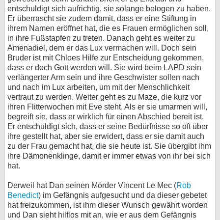
entschuldigt sich aufrichtig, sie solange belogen zu haben.
Er überrascht sie zudem damit, dass er eine Stiftung in
ihrem Namen eröffnet hat, die es Frauen ermöglichen soll,
in ihre Fußstapfen zu treten. Danach geht es weiter zu
Amenadiel, dem er das Lux vermachen will. Doch sein
Bruder ist mit Chloes Hilfe zur Entscheidung gekommen,
dass er doch Gott werden will. Sie wird beim LAPD sein
verlängerter Arm sein und ihre Geschwister sollen nach
und nach im Lux arbeiten, um mit der Menschlichkeit
vertraut zu werden. Weiter geht es zu Maze, die kurz vor
ihren Flitterwochen mit Eve steht. Als er sie umarmen will,
begreift sie, dass er wirklich für einen Abschied bereit ist.
Er entschuldigt sich, dass er seine Bedürfnisse so oft über
ihre gestellt hat, aber sie erwidert, dass er sie damit auch
zu der Frau gemacht hat, die sie heute ist. Sie übergibt ihm
ihre Dämonenklinge, damit er immer etwas von ihr bei sich
hat.
Derweil hat Dan seinen Mörder Vincent Le Mec (
Rob
Benedict
) im Gefängnis aufgesucht und da dieser gebetet
hat freizukommen, ist ihm dieser Wunsch gewährt worden
und Dan sieht hilflos mit an, wie er aus dem Gefängnis