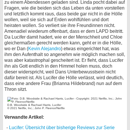
zu einem Abendessen geladen sind. Linda pocht dabei auf
Fragen, wie die beiden sich das Leben da unten vorstellen
und letztlich kommt raus, dass beide gar nicht in die Hölle
wollen, weil sie sich auf Erden wohlfühlen und dort
heiraten wollen. So verliert sie ihre Freundinnen nicht.
Amenadiel wiederum offenbart, dass er dem LAPD beitritt.
Da Lucifer damit hadert, wie er der Menschheit und Chloe
gleichermaßen gerecht werden kann, geht er in die Hölle,
wo er Dan (
Kevin Alejandro
) etwas eingerichtet hat, was
ihm den Aufenthalt so angenehm wie möglich machen soll,
was aber katastrophal gescheitert ist. Er fleht, dass Lucifer
ihn als Gott endlich in den Himmel holen muss, doch
dieser widerspricht, weil Dans Unterbewusstsein nicht
dafür bereit ist. Als Lucifer die Hölle verlässt, wird deutlich,
dass eine andere Frau (Brianna Hildebrand) nun auf dem
Thron sitzt.
D.B. Woodside & Rachael Harris, Lucifer
© 2021 Netflix, Inc.; John P. Fleenor/Netflix
Verwandte Artikel:
Lucifer: Übersicht über bisherige Reviews zur Serie