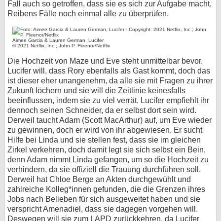
Fall auch so getroffen, dass sie es sich zur Aufgabe macht,
Reibens Fälle noch einmal alle zu überprüfen.
Aimee Garcia & Lauren German, Lucifer
© 2021 Netflix, Inc.; John P. Fleenor/Netflix
Die Hochzeit von Maze und Eve steht unmittelbar bevor.
Lucifer will, dass Rory ebenfalls als Gast kommt, doch das
ist dieser eher unangenehm, da alle sie mit Fragen zu ihrer
Zukunft löchern und sie will die Zeitlinie keinesfalls
beeinflussen, indem sie zu viel verrät. Lucifer empfiehlt ihr
dennoch seinen Schneider, da er selbst dort sein wird.
Derweil taucht Adam (Scott MacArthur) auf, um Eve wieder
zu gewinnen, doch er wird von ihr abgewiesen. Er sucht
Hilfe bei Linda und sie stellen fest, dass sie im gleichen
Zirkel verkehren, doch damit legt sie sich selbst ein Bein,
denn Adam nimmt Linda gefangen, um so die Hochzeit zu
verhindern, da sie offiziell die Trauung durchführen soll.
Derweil hat Chloe Berge an Akten durchgewühlt und
zahlreiche Kolleg*innen gefunden, die die Grenzen ihres
Jobs nach Belieben für sich ausgeweitet haben und sie
verspricht Amenadiel, dass sie dagegen vorgehen will.
Deswegen will sie zum LAPD zurückkehren, da Lucifer