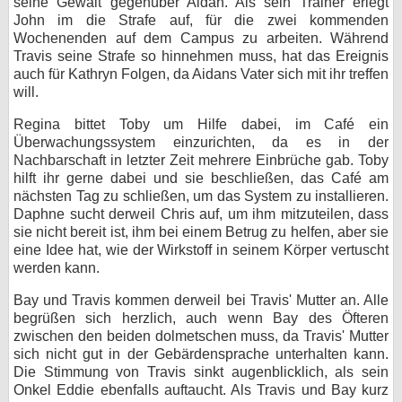
seine Gewalt gegenüber Aidan. Als sein Trainer erlegt
John im die Strafe auf, für die zwei kommenden
Wochenenden auf dem Campus zu arbeiten. Während
Travis seine Strafe so hinnehmen muss, hat das Ereignis
auch für Kathryn Folgen, da Aidans Vater sich mit ihr treffen
will.
Regina bittet Toby um Hilfe dabei, im Café ein
Überwachungssystem einzurichten, da es in der
Nachbarschaft in letzter Zeit mehrere Einbrüche gab. Toby
hilft ihr gerne dabei und sie beschließen, das Café am
nächsten Tag zu schließen, um das System zu installieren.
Daphne sucht derweil Chris auf, um ihm mitzuteilen, dass
sie nicht bereit ist, ihm bei einem Betrug zu helfen, aber sie
eine Idee hat, wie der Wirkstoff in seinem Körper vertuscht
werden kann.
Bay und Travis kommen derweil bei Travis' Mutter an. Alle
begrüßen sich herzlich, auch wenn Bay des Öfteren
zwischen den beiden dolmetschen muss, da Travis' Mutter
sich nicht gut in der Gebärdensprache unterhalten kann.
Die Stimmung von Travis sinkt augenblicklich, als sein
Onkel Eddie ebenfalls auftaucht. Als Travis und Bay kurz