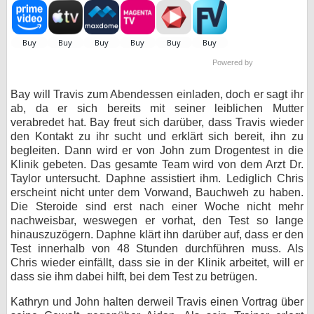
bei X
bei Facebook
Powered by
Bay will Travis zum Abendessen einladen, doch er sagt ihr
Kontakt
ab, da er sich bereits mit seiner leiblichen Mutter
verabredet hat. Bay freut sich darüber, dass Travis wieder
Nutzungsbedingungen
den Kontakt zu ihr sucht und erklärt sich bereit, ihn zu
begleiten. Dann wird er von John zum Drogentest in die
Datenschutz
Klinik gebeten. Das gesamte Team wird von dem Arzt Dr.
Taylor untersucht. Daphne assistiert ihm. Lediglich Chris
Cookie-Einstellungen
erscheint nicht unter dem Vorwand, Bauchweh zu haben.
Die Steroide sind erst nach einer Woche nicht mehr
Impressum
nachweisbar, weswegen er vorhat, den Test so lange
hinauszuzögern. Daphne klärt ihn darüber auf, dass er den
Desktop-Ansicht
Test innerhalb von 48 Stunden durchführen muss. Als
myFanbase
Chris wieder einfällt, dass sie in der Klinik arbeitet, will er
dass sie ihm dabei hilft, bei dem Test zu betrügen.
Kathryn und John halten derweil Travis einen Vortrag über