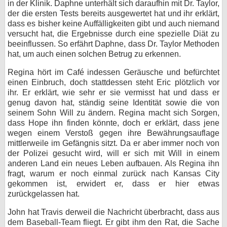
in der Klinik. Daphne unterhält sich daraufhin mit Dr. Taylor,
der die ersten Tests bereits ausgewertet hat und ihr erklärt,
dass es bisher keine Auffälligkeiten gibt und auch niemand
versucht hat, die Ergebnisse durch eine spezielle Diät zu
beeinflussen. So erfährt Daphne, dass Dr. Taylor Methoden
hat, um auch einen solchen Betrug zu erkennen.
Regina hört im Café indessen Geräusche und befürchtet
einen Einbruch, doch stattdessen steht Eric plötzlich vor
ihr. Er erklärt, wie sehr er sie vermisst hat und dass er
genug davon hat, ständig seine Identität sowie die von
seinem Sohn Will zu ändern. Regina macht sich Sorgen,
dass Hope ihn finden könnte, doch er erklärt, dass jene
wegen einem Verstoß gegen ihre Bewährungsauflage
mittlerweile im Gefängnis sitzt. Da er aber immer noch von
der Polizei gesucht wird, will er sich mit Will in einem
anderen Land ein neues Leben aufbauen. Als Regina ihn
fragt, warum er noch einmal zurück nach Kansas City
gekommen ist, erwidert er, dass er hier etwas
zurückgelassen hat.
John hat Travis derweil die Nachricht überbracht, dass aus
dem Baseball-Team fliegt. Er gibt ihm den Rat, die Sache