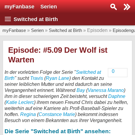
myFanbase
Serien
Serie suchen...
Switched at Birth
Home
SERIEN
myFanbase
»
Serien
»
Switched at Birth
» Episoden »
Episodengu
Serien
Episode: #5.09 Der Wolf ist
Kolumnen
Warten
Interviews
0
In der vorletzten Folge der Serie "
Switched at
Birth
" sucht
Travis
(
Ryan Lane
Veranstaltungen
) den Kontakt zu
seiner leiblichen Mutter und wird dadurch an seine
KULTUR
Vergangenheit erinnert. Während
Bay
(
Vanessa Marano
)
ihm in dieser schwierigen Zeit beisteht, versucht
Daphne
Specials
(
Katie Leclerc
) ihrem neuen Freund Chris dabei zu helfen,
SERVICE
weiterhin auf eine Karriere als Profi-Baseball-Spieler zu
hoffen.
Regina
(
Constance Marie
) bekommt indessen
Gewinnspiele
Besuch von einem Bekannten aus ihrer Vergangenheit.
Forum
Die Serie "Switched at Birth" ansehen: