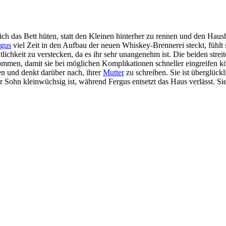
ich das Bett hüten, statt den Kleinen hinterher zu rennen und den Hau
rgus
viel Zeit in den Aufbau der neuen Whiskey-Brennerei steckt, fühlt si
ntlichkeit zu verstecken, da es ihr sehr unangenehm ist. Die beiden str
 kommen, damit sie bei möglichen Komplikationen schneller eingreifen k
en und denkt darüber nach, ihrer
Mutter
zu schreiben. Sie ist überglückl
hr Sohn kleinwüchsig ist, während Fergus entsetzt das Haus verlässt. Si