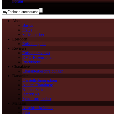
Forum
About
Basics
FAQs
Serienmacher
Episoden
Episodenguide
Reviews
Episodenreviews
DVD-Rezensionen
Rückblicke
Charaktere
Charakterbeschreibungen
Darsteller
Darstellerbiographien
Andere Charaktere
Andere Serien
Interviews
Synchronsprecher
Magazin
Abschiedskolumne
Film