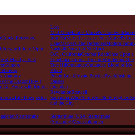
Lost
Mad Men
Manifest
Marvel's Daredevil
Marvel
ie
Eureka
Everwood
Iron Fist
Marvel's Jessica Jones
Marvel's Luk
Cage
Marvel's The Defenders
Modern Famil
shForward
Friday Night
Nashville
New Girl
Nip/Tuck
O.C., California
October Road
Once Upon a
ie & Mandy's First
Time
Once Upon a Time in Wonderland
One
rer
Gilmore
Tree Hill
Outlander
Outlander: Blood of My
fe
Gossip
Blood
's Anatomy
Prison Break
Private Practice
Psych
Pushing
 of the Dragon
How I
Daisies
o Get Away with Murder
Quantico
Revolution
Roswell
omorrow
Life Unexpected
Samantha Who?
Scrubs
Seattle Firefighters
Se
and the City
galerien
Starttermine
Starttermine (USA)
Starttermine
(Streaming)
Veranstaltungen