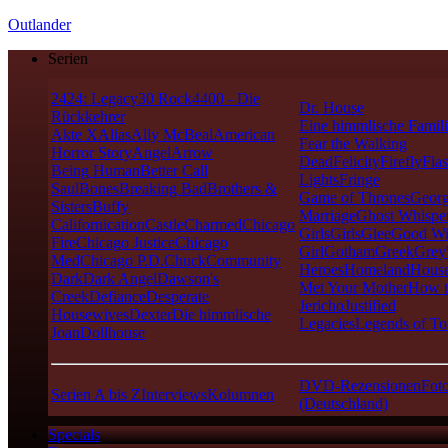
Outlander
Serien
24
24: Legacy
30 Rock
4400 - Die
Dr. House
Rückkehrer
Eine himmlische Famil
Akte X
Alias
Ally McBeal
American
Fear the Walking
Horror Story
Angel
Arrow
Dead
Felicity
Firefly
Fla
Being Human
Better Call
Lights
Fringe
Saul
Bones
Breaking Bad
Brothers &
Game of Thrones
Georg
Sisters
Buffy
Marriage
Ghost Whispe
Californication
Castle
Charmed
Chicago
Girls
Girls
Glee
Good Wi
Fire
Chicago Justice
Chicago
Girl
Gotham
Greek
Grey
Med
Chicago P.D.
Chuck
Community
Heroes
Homeland
House
Dark
Dark Angel
Dawson's
Met Your Mother
How t
Creek
Defiance
Desperate
Jericho
Justified
Housewives
Dexter
Die himmlische
Legacies
Legends of T
Joan
Dollhouse
DVD-Rezensionen
Foto
Serien A bis Z
Interviews
Kolumnen
(Deutschland)
Specials