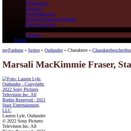
Fotogalerien
Literatur
Veranstaltungen
Vergleich Serie und Roman
Was uns bewegt
Shop
Amazon
Forum
myFanbase
»
Serien
»
Outlander
» Charaktere »
Charakterbeschreib
Marsali MacKimmie Fraser, Staf
Lauren Lyle, Outlander
© 2022 Sony Pictures
Television Inc. All