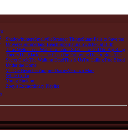
's
e
Shadowhunters
Smallville
Stranger Things
Stuart Fails to Save the
y
Universe
Summerland Beach
Supernatural
Switched at Birth
Taras Welten
Teen Wolf
Terminator: S.C.C.
The 100
The Big Bang
Theory
The Blacklist
The Flash
The Following
The Originals
The
Secret Circle
The Walking Dead
This Is Us
Tru Calling
True Blood
Under the Dome
V - Die Besucher
Vampire Diaries
Veronica Mars
White Collar
Young Sheldon
Zoey's Extraordinary Playlist
x