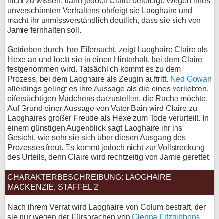
nicht zu wissen, dann jedoch Claire beleidigt. Wegen ihres
unverschämten Verhaltens ohrfeigt sie Laoghaire und
macht ihr unmissverständlich deutlich, dass sie sich von
Jamie fernhalten soll.
Getrieben durch ihre Eifersucht, zeigt Laoghaire Claire als
Hexe an und lockt sie in einen Hinterhalt, bei dem Claire
festgenommen wird. Tatsächlich kommt es zu dem
Prozess, bei dem Laoghaire als Zeugin auftritt.
Ned Gowan
allerdings gelingt es ihre Aussage als die eines verliebten,
eifersüchtigen Mädchens darzustellen, die Rache möchte.
Auf Grund einer Aussage von Vater Bain wird Claire zu
Laoghaires großer Freude als Hexe zum Tode verurteilt. In
einem günstigen Augenblick sagt Laoghaire ihr ins
Gesicht, wie sehr sie sich über diesen Ausgang des
Prozesses freut. Es kommt jedoch nicht zur Vollstreckung
des Urteils, denn Claire wird rechtzeitig von Jamie gerettet.
CHARAKTERBESCHREIBUNG: LAOGHAIRE
MACKENZIE, STAFFEL 2
Nach ihrem Verrat wird Laoghaire von Colum bestraft, der
sie nur wegen der Fürsprachen von
Glenna Fitzgibbons