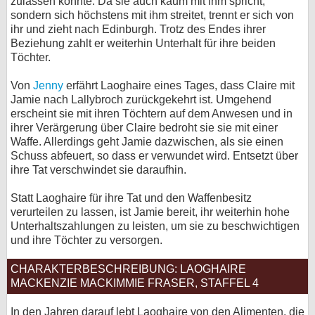
zulassen konnte. Da sie auch kaum mit ihm spricht,
sondern sich höchstens mit ihm streitet, trennt er sich von
ihr und zieht nach Edinburgh. Trotz des Endes ihrer
Beziehung zahlt er weiterhin Unterhalt für ihre beiden
Töchter.
Von
Jenny
erfährt Laoghaire eines Tages, dass Claire mit
Jamie nach Lallybroch zurückgekehrt ist. Umgehend
erscheint sie mit ihren Töchtern auf dem Anwesen und in
ihrer Verärgerung über Claire bedroht sie sie mit einer
Waffe. Allerdings geht Jamie dazwischen, als sie einen
Schuss abfeuert, so dass er verwundet wird. Entsetzt über
ihre Tat verschwindet sie daraufhin.
Statt Laoghaire für ihre Tat und den Waffenbesitz
verurteilen zu lassen, ist Jamie bereit, ihr weiterhin hohe
Unterhaltszahlungen zu leisten, um sie zu beschwichtigen
und ihre Töchter zu versorgen.
CHARAKTERBESCHREIBUNG: LAOGHAIRE
MACKENZIE MACKIMMIE FRASER, STAFFEL 4
In den Jahren darauf lebt Laoghaire von den Alimenten, die