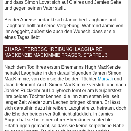
und dass Simon Lovat sich auf Claires und Jamies Seite
und gegen seinen Vater stellt.
Bei der Abreise bedankt sich Jamie bei Laoghaire und
Laoghaire hofft auf seine Vergebung. Während Jamie von
ihr weggeht, äußert sie auch den Wunsch, dass er sie
eines Tages liebt.
CHARAKTERBESCHREIBUNG: LAOGHAIRE
MACKENZIE MACKIMMIE FRASER, STAFFEL 3
Nach dem Tod ihres ersten Ehemanns Hugh MacKenzie
heiratet Laoghaire in den darauffolgenden Jahren Simon
MacKimmie, von dem sie die beiden Töchter
Marsali
und
Joan bekommt. Auch Simon MacKimmie verstirbt und nach
Jamies Rückkehr auf Lallybroch lernt er am Neujahrsfest
ihre beiden Töchter kennen, die ihn zum ersten Mal seit
langer Zeit wieder zum Lachen bringen können. Er lässt
sich daraufhin dazu hinreißen, Laoghaire zu heiraten, doch
die Ehe der beiden verläuft nicht glücklich. In Jamies
Augen hat sie bei einem ihrer Ehemänner schlechte
Erfahrungen gemacht, so dass sie keine körperliche Nähe