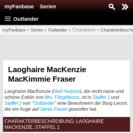
myFanbase
Serien
Serie suchen...
Outlander
Home
SERIEN
myFanbase
»
Serien
»
Outlander
» Charaktere »
Charakterbesch
Serien
Kolumnen
Interviews
Laoghaire MacKenzie
MacKimmie Fraser
Veranstaltungen
KULTUR
Laoghaire MacKenzie (
Nell Hudson
), die recht naive und
Specials
schöne Enklin von
Mrs. Fitzgibbons
, ist in
Staffel 1
und
Staffel 2
von "
Outlander
" eine Bewohnerin der Burg Leoch,
SERVICE
die ein Auge auf
Jamie Fraser
geworfen hat.
Gewinnspiele
CHARAKTERBESCHREIBUNG: LAOGHAIRE
MACKENZIE, STAFFEL 1
Forum