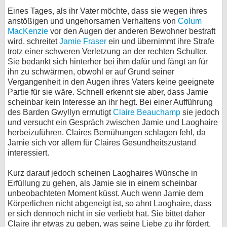
Eines Tages, als ihr Vater möchte, dass sie wegen ihres
bei X
anstößigen und ungehorsamen Verhaltens von
Colum
MacKenzie
vor den Augen der anderen Bewohner bestraft
bei Facebook
wird, schreitet
Jamie Fraser
ein und übernimmt ihre Strafe
trotz einer schweren Verletzung an der rechten Schulter.
Sie bedankt sich hinterher bei ihm dafür und fängt an für
Kontakt
ihn zu schwärmen, obwohl er auf Grund seiner
Vergangenheit in den Augen ihres Vaters keine geeignete
Nutzungsbedingungen
Partie für sie wäre. Schnell erkennt sie aber, dass Jamie
scheinbar kein Interesse an ihr hegt. Bei einer Aufführung
des Barden Gwyllyn ermutigt
Datenschutz
Claire Beauchamp
sie jedoch
und versucht ein Gespräch zwischen Jamie und Laoghaire
herbeizuführen. Claires Bemühungen schlagen fehl, da
Cookie-Einstellungen
Jamie sich vor allem für Claires Gesundheitszustand
interessiert.
Impressum
Kurz darauf jedoch scheinen Laoghaires Wünsche in
Desktop-Ansicht
Erfüllung zu gehen, als Jamie sie in einem scheinbar
myFanbase
unbeobachteten Moment küsst. Auch wenn Jamie dem
Körperlichen nicht abgeneigt ist, so ahnt Laoghaire, dass
er sich dennoch nicht in sie verliebt hat. Sie bittet daher
Claire ihr etwas zu geben, was seine Liebe zu ihr fördert,