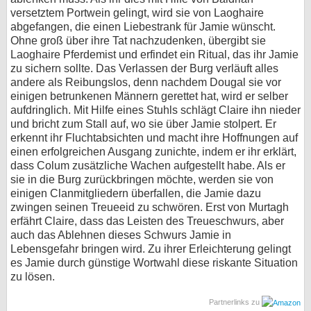
versetztem Portwein gelingt, wird sie von Laoghaire
abgefangen, die einen Liebestrank für Jamie wünscht.
Ohne groß über ihre Tat nachzudenken, übergibt sie
Laoghaire Pferdemist und erfindet ein Ritual, das ihr Jamie
zu sichern sollte. Das Verlassen der Burg verläuft alles
andere als Reibungslos, denn nachdem Dougal sie vor
einigen betrunkenen Männern gerettet hat, wird er selber
aufdringlich. Mit Hilfe eines Stuhls schlägt Claire ihn nieder
und bricht zum Stall auf, wo sie über Jamie stolpert. Er
erkennt ihr Fluchtabsichten und macht ihre Hoffnungen auf
einen erfolgreichen Ausgang zunichte, indem er ihr erklärt,
dass Colum zusätzliche Wachen aufgestellt habe. Als er
sie in die Burg zurückbringen möchte, werden sie von
einigen Clanmitgliedern überfallen, die Jamie dazu
zwingen seinen Treueeid zu schwören. Erst von Murtagh
erfährt Claire, dass das Leisten des Treueschwurs, aber
auch das Ablehnen dieses Schwurs Jamie in
Lebensgefahr bringen wird. Zu ihrer Erleichterung gelingt
es Jamie durch günstige Wortwahl diese riskante Situation
zu lösen.
Partnerlinks zu