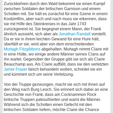
Zurückkehren durch den Wald bekommt sie einen Kampf
zwischen Soldaten der britischen Garnison und einem
Schotten mit. Sie hält es zunächst für eine Szene in einem
Kostümfilm, aber nach und nach muss sie erkennen, dass
sie mit Hilfe des Steinkreises in das Jahr 1743
zurückgereist ist. Sie begegnet einem Mann, der Frank
ähnlich aussieht, sich aber als
Jonathan Randall
vorstellt.
Da er sie in ihrem leichten Gewand für eine Hure hält,
überfällt er sie, wird aber von dem einschreitenden
Murtagh Fitzgibbons
abgehalten. Murtagh nimmt Claire mit
in eine Hütte, wo einige andere Männer seines Clans auf
ihn wartet. Gegenüber der Gruppe gibt sie sich als Claire
Beauchamp aus. Als Claire auffällt, dass sie den verletzten
Jamie Fraser
falsch behandeln wollen, schreitet sie ein
und kümmert sich um seine Verletzung.
Von der Truppe gezwungen, macht sie sich mit ihnen auf
den Weg nach Burg Leoch. Sie erinnert sich dabei an eine
Geschichte von Frank, dass am Cocknammon Rock
britische Truppen patrouillierten und warnt die Männer.
Während sich die Schotten einen Gefecht mit den
britischen Soldaten liefern, möchte Claire die Chance