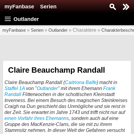
myFanbase
Serien
Serie suchen...
Outlander
Home
SERIEN
myFanbase
»
Serien
»
Outlander
» Charaktere »
Charakterbesch
Serien
Kolumnen
Interviews
Claire Beauchamp Randall
Veranstaltungen
Claire Beauchamp Randall (
Caitriona Balfe
) macht in
KULTUR
Staffel 1A
von "
Outlander
" mit ihrem Ehemann
Frank
Randall
Flitterwochen in der schottischen Kleinstadt
Specials
Inverness. Bei einem Besuch des magischen Steinkreises
Craigh na Dun geschieht das Unmögliche und sie reist in
SERVICE
der Zeit. Sie erwartet im Jahre 1743 und trifft nicht nur auf
Gewinnspiele
einen Vorfahr ihres Ehemanns
, sondern auch auf eine
Gruppe des MacKenzie-Clans, die sie mit zu ihrem
Forum
Stammsitz nehmen. In dieser Welt der Gefahren versucht