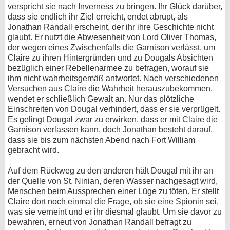
verspricht sie nach Inverness zu bringen. Ihr Glück darüber,
dass sie endlich ihr Ziel erreicht, endet abrupt, als
Jonathan Randall erscheint, der ihr ihre Geschichte nicht
glaubt. Er nutzt die Abwesenheit von Lord Oliver Thomas,
der wegen eines Zwischenfalls die Garnison verlässt, um
Claire zu ihren Hintergründen und zu Dougals Absichten
bezüglich einer Rebellenarmee zu befragen, worauf sie
ihm nicht wahrheitsgemäß antwortet. Nach verschiedenen
Versuchen aus Claire die Wahrheit herauszubekommen,
wendet er schließlich Gewalt an. Nur das plötzliche
Einschreiten von Dougal verhindert, dass er sie verprügelt.
Es gelingt Dougal zwar zu erwirken, dass er mit Claire die
Garnison verlassen kann, doch Jonathan besteht darauf,
dass sie bis zum nächsten Abend nach Fort William
gebracht wird.
Auf dem Rückweg zu den anderen hält Dougal mit ihr an
der Quelle von St. Ninian, deren Wasser nachgesagt wird,
Menschen beim Aussprechen einer Lüge zu töten. Er stellt
Claire dort noch einmal die Frage, ob sie eine Spionin sei,
was sie verneint und er ihr diesmal glaubt. Um sie davor zu
bewahren, erneut von Jonathan Randall befragt zu