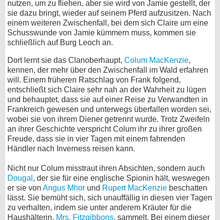
nutzen, um zu fliehen, aber sie wird von Jamie gestellt, der
sie dazu bringt, wieder auf seinem Pferd aufzusitzen. Nach
einem weiteren Zwischenfall, bei dem sich Claire um eine
Schusswunde von Jamie kümmern muss, kommen sie
schließlich auf Burg Leoch an.
Dort lernt sie das Clanoberhaupt,
Colum MacKenzie
,
kennen, der mehr über den Zwischenfall im Wald erfahren
will. Einem früheren Ratschlag von Frank folgend,
entschließt sich Claire sehr nah an der Wahrheit zu lügen
und behauptet, dass sie auf einer Reise zu Verwandten in
Frankreich gewesen und unterwegs überfallen worden sei,
wobei sie von ihrem Diener getrennt wurde. Trotz Zweifeln
an ihrer Geschichte verspricht Colum ihr zu ihrer großen
Freude, dass sie in vier Tagen mit einem fahrenden
Händler nach Inverness reisen kann.
Nicht nur Colum misstraut ihren Absichten, sondern auch
Dougal
, der sie für eine englische Spionin hält, weswegen
er sie von
Angus Mhor
und
Rupert MacKenzie
beschatten
lässt. Sie bemüht sich, sich unauffällig in diesen vier Tagen
zu verhalten, indem sie unter anderem Kräuter für die
Haushälterin,
Mrs. Fitzgibbons
, sammelt. Bei einem dieser