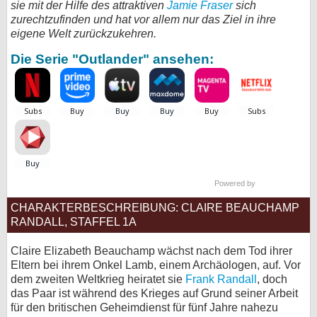
sie mit der Hilfe des attraktiven
Jamie Fraser
sich
zurechtzufinden und hat vor allem nur das Ziel in ihre
bei X
eigene Welt zurückzukehren.
bei Facebook
Die Serie "Outlander" ansehen:
Kontakt
Nutzungsbedingungen
Datenschutz
Powered by
Cookie-Einstellungen
CHARAKTERBESCHREIBUNG: CLAIRE BEAUCHAMP
Impressum
RANDALL, STAFFEL 1A
Desktop-Ansicht
Claire Elizabeth Beauchamp wächst nach dem Tod ihrer
myFanbase
Eltern bei ihrem Onkel Lamb, einem Archäologen, auf. Vor
dem zweiten Weltkrieg heiratet sie
Frank Randall
, doch
das Paar ist während des Krieges auf Grund seiner Arbeit
für den britischen Geheimdienst für fünf Jahre nahezu