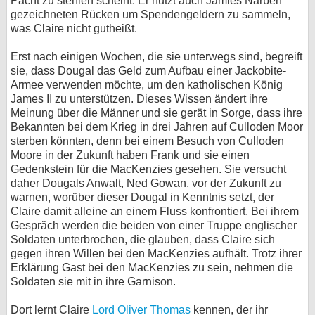
Pacht zu stehlen scheint. Er nutzt auch Jamies Narben
gezeichneten Rücken um Spendengeldern zu sammeln,
was Claire nicht gutheißt.
Erst nach einigen Wochen, die sie unterwegs sind, begreift
sie, dass Dougal das Geld zum Aufbau einer Jackobite-
Armee verwenden möchte, um den katholischen König
James II zu unterstützen. Dieses Wissen ändert ihre
Meinung über die Männer und sie gerät in Sorge, dass ihre
Bekannten bei dem Krieg in drei Jahren auf Culloden Moor
sterben könnten, denn bei einem Besuch von Culloden
Moore in der Zukunft haben Frank und sie einen
Gedenkstein für die MacKenzies gesehen. Sie versucht
daher Dougals Anwalt, Ned Gowan, vor der Zukunft zu
warnen, worüber dieser Dougal in Kenntnis setzt, der
Claire damit alleine an einem Fluss konfrontiert. Bei ihrem
Gespräch werden die beiden von einer Truppe englischer
Soldaten unterbrochen, die glauben, dass Claire sich
gegen ihren Willen bei den MacKenzies aufhält. Trotz ihrer
Erklärung Gast bei den MacKenzies zu sein, nehmen die
Soldaten sie mit in ihre Garnison.
Dort lernt Claire
Lord Oliver Thomas
kennen, der ihr