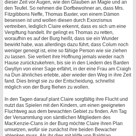
dieser Zeit vor Augen, wie den Glauben an Magie und an
den Teufel. So nehmen die Dorfbewohner an, dass Mrs.
Fitzgibbons Neffe, Thomas Baxter, von einem Dämon
besessen ist und wollen diesen durch Exorzismus
vertreiben, lediglich Claire erkennt, dass es sich um eine
Vergiftung handelt. Ihr gelingt es Thomas zu retten,
woraufhin es auf der Burg heißt, dass sie ein Wunder
bewirkt habe, was allerdings dazu führt, dass Colum noch
weniger geneigt ist, eine so fähige Person wie sie ziehen
zu lassen. Sie verliert ihre Hoffnung jemals wieder nach
Hause zurückzukehren, bis sie in den Liedern des Barden
Gwyllyn von einer Sage erfährt, in der eine Frau am Craigh
na Dun ähnliches erlebte, aber wieder den Weg in ihre Zeit
fand. Dies bringt sie zu der Entscheidung, schnellst
möglich von der Burg fliehen zu wollen.
In den Tagen darauf plant Claire sorgfältig ihre Flucht und
nutzt das Spielen mit den Kindern, um einen geeigneten
Fluchtweg aus dem bewachten Gebiet zu finden. Am Tag
der Versammlung von sämtlichen Mitgliedern des
MacKenzie-Clans in der Burg möchte Claire ihren Plan
umsetzen, wofür sie zunächst ihre beiden Bewacher
ablenken muss. Als ihr dies mit Hilfe von Baldrian