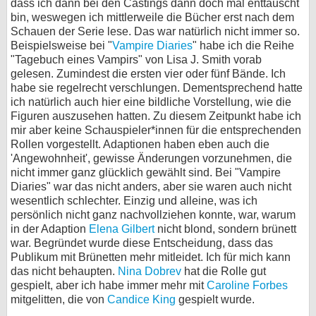
dass ich dann bei den Castings dann doch mal enttäuscht
bin, weswegen ich mittlerweile die Bücher erst nach dem
Schauen der Serie lese. Das war natürlich nicht immer so.
Beispielsweise bei "
Vampire Diaries
" habe ich die Reihe
"Tagebuch eines Vampirs" von Lisa J. Smith vorab
gelesen. Zumindest die ersten vier oder fünf Bände. Ich
habe sie regelrecht verschlungen. Dementsprechend hatte
ich natürlich auch hier eine bildliche Vorstellung, wie die
Figuren auszusehen hatten. Zu diesem Zeitpunkt habe ich
mir aber keine Schauspieler*innen für die entsprechenden
Rollen vorgestellt. Adaptionen haben eben auch die
'Angewohnheit', gewisse Änderungen vorzunehmen, die
nicht immer ganz glücklich gewählt sind. Bei "Vampire
Diaries" war das nicht anders, aber sie waren auch nicht
wesentlich schlechter. Einzig und alleine, was ich
persönlich nicht ganz nachvollziehen konnte, war, warum
in der Adaption
Elena Gilbert
nicht blond, sondern brünett
war. Begründet wurde diese Entscheidung, dass das
Publikum mit Brünetten mehr mitleidet. Ich für mich kann
das nicht behaupten.
Nina Dobrev
hat die Rolle gut
gespielt, aber ich habe immer mehr mit
Caroline Forbes
mitgelitten, die von
Candice King
gespielt wurde.