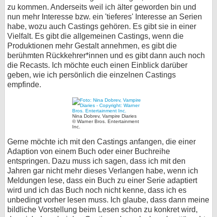
zu kommen. Anderseits weil ich älter geworden bin und
bei X
nun mehr Interesse bzw. ein 'tieferes' Interesse an Serien
habe, wozu auch Castings gehören. Es gibt sie in einer
bei Facebook
Vielfalt. Es gibt die allgemeinen Castings, wenn die
Produktionen mehr Gestalt annehmen, es gibt die
berühmten Rückkehrer*innen und es gibt dann auch noch
die Recasts. Ich möchte euch einen Einblick darüber
Kontakt
geben, wie ich persönlich die einzelnen Castings
empfinde.
Nutzungsbedingungen
Datenschutz
Nina Dobrev, Vampire Diaries
© Warner Bros. Entertainment
Inc.
Cookie-Einstellungen
Gerne möchte ich mit den Castings anfangen, die einer
Impressum
Adaption von einem Buch oder einer Buchreihe
entspringen. Dazu muss ich sagen, dass ich mit den
Desktop-Ansicht
Jahren gar nicht mehr dieses Verlangen habe, wenn ich
myFanbase
Meldungen lese, dass ein Buch zu einer Serie adaptiert
wird und ich das Buch noch nicht kenne, dass ich es
unbedingt vorher lesen muss. Ich glaube, dass dann meine
bildliche Vorstellung beim Lesen schon zu konkret wird,