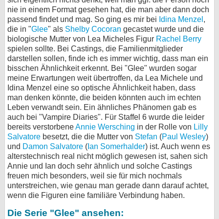
nie in einem Format gesehen hat, die man aber dann doch
passend findet und mag. So ging es mir bei
Idina Menzel
,
die in "
Glee
" als
Shelby Cocoran
gecastet wurde und die
biologische Mutter von Lea Micheles Figur
Rachel Berry
spielen sollte. Bei Castings, die Familienmitglieder
darstellen sollen, finde ich es immer wichtig, dass man ein
bisschen Ähnlichkeit erkennt. Bei "Glee" wurden sogar
meine Erwartungen weit übertroffen, da Lea Michele und
Idina Menzel eine so optische Ähnlichkeit haben, dass
man denken könnte, die beiden könnten auch im echten
Leben verwandt sein. Ein ähnliches Phänomen gab es
auch bei "Vampire Diaries". Für Staffel 6 wurde die leider
bereits verstorbene
Annie Wersching
in der Rolle von
Lilly
Salvatore
besetzt, die die Mutter von
Stefan
(
Paul Wesley
)
und
Damon Salvatore
(
Ian Somerhalder
) ist. Auch wenn es
alterstechnisch real nicht möglich gewesen ist, sahen sich
Annie und Ian doch sehr ähnlich und solche Castings
freuen mich besonders, weil sie für mich nochmals
unterstreichen, wie genau man gerade dann darauf achtet,
wenn die Figuren eine familiäre Verbindung haben.
Die Serie "Glee" ansehen: