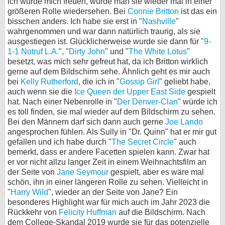
ich würde mich freuen, würde man sie wieder mal in einer
größeren Rolle wiedersehen. Bei
Connie Britton
ist das ein
bisschen anders. Ich habe sie erst in "
Nashville
"
wahrgenommen und war dann natürlich traurig, als sie
ausgestiegen ist. Glücklicherweise wurde sie dann für "
9-
1-1 Notruf L.A.
", "
Dirty John
" und "
The White Lotus
"
besetzt, was mich sehr gefreut hat, da ich Britton wirklich
gerne auf dem Bildschirm sehe. Ähnlich geht es mir auch
bei
Kelly Rutherford
, die ich in "
Gossip Girl
" geliebt habe,
auch wenn sie die
Ice Queen der Upper East Side
gespielt
hat. Nach einer Nebenrolle in "
Der Denver-Clan
" würde ich
es toll finden, sie mal wieder auf dem Bildschirm zu sehen.
Bei den Männern darf sich dann auch gerne
Joe Lando
angesprochen fühlen. Als Sully in "Dr. Quinn" hat er mir gut
gefallen und ich habe durch "
The Secret Circle
" auch
bemerkt, dass er andere Facetten spielen kann. Zwar hat
er vor nicht allzu langer Zeit in einem Weihnachtsfilm an
der Seite von
Jane Seymour
gespielt, aber es wäre mal
schön, ihn in einer längeren Rolle zu sehen. Vielleicht in
"
Harry Wild
", wieder an der Seite von Jane? Ein
besonderes Highlight war für mich auch im Jahr 2023 die
Rückkehr von
Felicity Huffman
auf die Bildschirm. Nach
dem College-Skandal 2019 wurde sie für das potenzielle