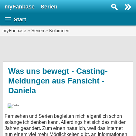
myFanbase
Serien
Serie suchen...
Start
Home
SERIEN
myFanbase
»
Serien
»
Kolumnen
Serien
Kolumnen
Interviews
Was uns bewegt - Casting-
Meldungen aus Fansicht -
Veranstaltungen
Daniela
KULTUR
Specials
SERVICE
Fernsehen und Serien begleiten mich eigentlich schon
Gewinnspiele
solange ich denken kann. Allerdings hat sich das mit den
Jahren geändert. Zum einen natürlich, weil das Internet
Forum
nun einem viel mehr Möglichkeiten gibt, an Informationen