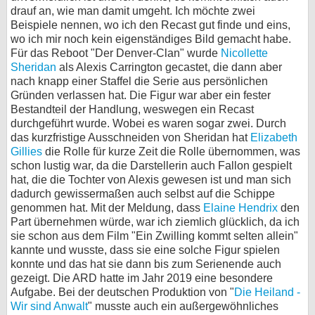
drauf an, wie man damit umgeht. Ich möchte zwei
Beispiele nennen, wo ich den Recast gut finde und eins,
wo ich mir noch kein eigenständiges Bild gemacht habe.
Für das Reboot "Der Denver-Clan" wurde
Nicollette
Sheridan
als Alexis Carrington gecastet, die dann aber
nach knapp einer Staffel die Serie aus persönlichen
Gründen verlassen hat. Die Figur war aber ein fester
Bestandteil der Handlung, weswegen ein Recast
durchgeführt wurde. Wobei es waren sogar zwei. Durch
das kurzfristige Ausschneiden von Sheridan hat
Elizabeth
Gillies
die Rolle für kurze Zeit die Rolle übernommen, was
schon lustig war, da die Darstellerin auch Fallon gespielt
hat, die die Tochter von Alexis gewesen ist und man sich
dadurch gewissermaßen auch selbst auf die Schippe
genommen hat. Mit der Meldung, dass
Elaine Hendrix
den
Part übernehmen würde, war ich ziemlich glücklich, da ich
sie schon aus dem Film "Ein Zwilling kommt selten allein"
kannte und wusste, dass sie eine solche Figur spielen
konnte und das hat sie dann bis zum Serienende auch
gezeigt. Die ARD hatte im Jahr 2019 eine besondere
Aufgabe. Bei der deutschen Produktion von "
Die Heiland -
Wir sind Anwalt
" musste auch ein außergewöhnliches