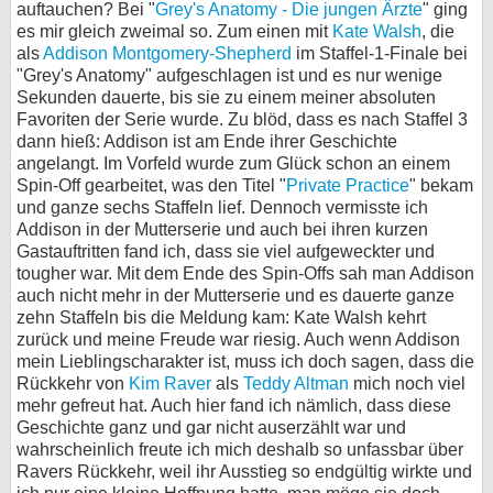
auftauchen? Bei "
Grey's Anatomy - Die jungen Ärzte
" ging
es mir gleich zweimal so. Zum einen mit
Kate Walsh
, die
als
Addison Montgomery-Shepherd
im Staffel-1-Finale bei
"Grey's Anatomy" aufgeschlagen ist und es nur wenige
Sekunden dauerte, bis sie zu einem meiner absoluten
Favoriten der Serie wurde. Zu blöd, dass es nach Staffel 3
dann hieß: Addison ist am Ende ihrer Geschichte
angelangt. Im Vorfeld wurde zum Glück schon an einem
Spin-Off gearbeitet, was den Titel "
Private Practice
" bekam
und ganze sechs Staffeln lief. Dennoch vermisste ich
Addison in der Mutterserie und auch bei ihren kurzen
Gastauftritten fand ich, dass sie viel aufgeweckter und
tougher war. Mit dem Ende des Spin-Offs sah man Addison
auch nicht mehr in der Mutterserie und es dauerte ganze
zehn Staffeln bis die Meldung kam: Kate Walsh kehrt
zurück und meine Freude war riesig. Auch wenn Addison
mein Lieblingscharakter ist, muss ich doch sagen, dass die
Rückkehr von
Kim Raver
als
Teddy Altman
mich noch viel
mehr gefreut hat. Auch hier fand ich nämlich, dass diese
Geschichte ganz und gar nicht auserzählt war und
wahrscheinlich freute ich mich deshalb so unfassbar über
Ravers Rückkehr, weil ihr Ausstieg so endgültig wirkte und