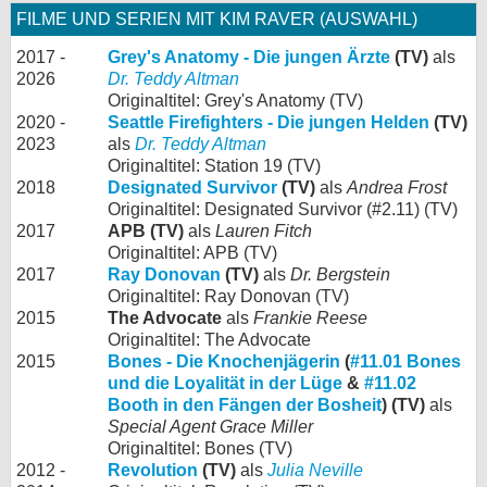
FILME UND SERIEN MIT KIM RAVER (AUSWAHL)
2017 -
Grey's Anatomy - Die jungen Ärzte
(TV)
als
2026
Dr. Teddy Altman
Originaltitel: Grey's Anatomy (TV)
2020 -
Seattle Firefighters - Die jungen Helden
(TV)
2023
als
Dr. Teddy Altman
Originaltitel: Station 19 (TV)
2018
Designated Survivor
(TV)
als
Andrea Frost
Originaltitel: Designated Survivor (#2.11) (TV)
2017
APB (TV)
als
Lauren Fitch
Originaltitel: APB (TV)
2017
Ray Donovan
(TV)
als
Dr. Bergstein
Originaltitel: Ray Donovan (TV)
2015
The Advocate
als
Frankie Reese
Originaltitel: The Advocate
2015
Bones - Die Knochenjägerin
(
#11.01 Bones
und die Loyalität in der Lüge
&
#11.02
Booth in den Fängen der Bosheit
) (TV)
als
Special Agent Grace Miller
Originaltitel: Bones (TV)
2012 -
Revolution
(TV)
als
Julia Neville