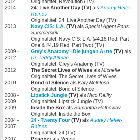
2014
Originaltitel: Revolution (TV)
2014
24: Live Another Day (TV)
als
Audrey Heller-
Raines
Originaltitel: 24: Live Another Day (TV)
2013
Navy CIS: L.A.
(TV)
als
Special Agent Paris
Summerskill
Originaltitel: Navy CIS: L.A. (#4.18 Red: Part
One & #4.19 Red: Part Two) (TV)
2009 -
Grey's Anatomy - Die jungen Ärzte
(TV)
als
2012
Dr. Teddy Altman
Originaltitel: Grey's Anatomy (TV)
2012
The Secret Lives of Wives
als
Michelle
Originaltitel: The Secret Lives of Wives
2010
Bond of Silence
als
Katy McIntosh
Originaltitel: Bond of Silence
2008 -
Lipstick Jungle
(TV)
als
Nico Reilly
2009
Originaltitel: Lipstick Jungle (TV)
2009
Inside the Box
als
Samantha Hathaway
Originaltitel: Inside the Box
2004 -
24 - Twenty Four
(TV)
als
Audrey Heller-
2007
Raines
Originaltitel: 24 (TV)
2007
Prisoner
als
Renee