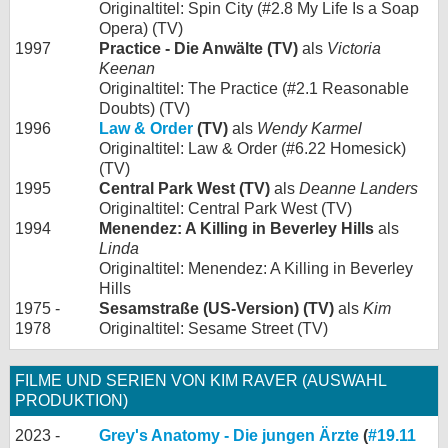
Originaltitel: Spin City (#2.8 My Life Is a Soap
Opera) (TV)
1997
Practice - Die Anwälte (TV)
als
Victoria
Keenan
Originaltitel: The Practice (#2.1 Reasonable
Doubts) (TV)
1996
Law & Order
(TV)
als
Wendy Karmel
Originaltitel: Law & Order (#6.22 Homesick)
(TV)
1995
Central Park West (TV)
als
Deanne Landers
Originaltitel: Central Park West (TV)
1994
Menendez: A Killing in Beverley Hills
als
Linda
Originaltitel: Menendez: A Killing in Beverley
Hills
1975 -
Sesamstraße (US-Version) (TV)
als
Kim
1978
Originaltitel: Sesame Street (TV)
FILME UND SERIEN VON KIM RAVER (AUSWAHL
PRODUKTION)
2023 -
Grey's Anatomy - Die jungen Ärzte
(
#19.11