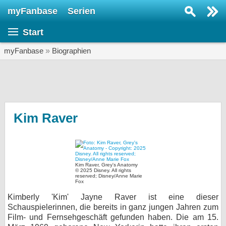
myFanbase
Serien
Serie suchen...
Start
Home
SERIEN
myFanbase
»
Biographien
Serien
Kolumnen
Interviews
Kim Raver
Veranstaltungen
KULTUR
Specials
Kim Raver, Grey's Anatomy
© 2025 Disney. All rights
reserved; Disney/Anne Marie
SERVICE
Fox
Gewinnspiele
Kimberly 'Kim' Jayne Raver ist eine dieser
Schauspielerinnen, die bereits in ganz jungen Jahren zum
Film- und Fernsehgeschäft gefunden haben. Die am 15.
Forum