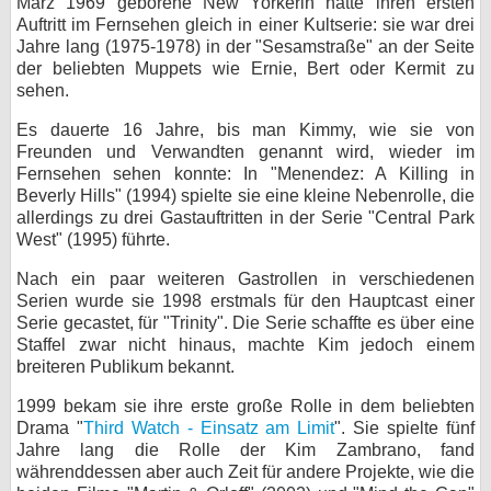
März 1969 geborene New Yorkerin hatte ihren ersten
Auftritt im Fernsehen gleich in einer Kultserie: sie war drei
bei X
Jahre lang (1975-1978) in der "Sesamstraße" an der Seite
der beliebten Muppets wie Ernie, Bert oder Kermit zu
bei Facebook
sehen.
Es dauerte 16 Jahre, bis man Kimmy, wie sie von
Kontakt
Freunden und Verwandten genannt wird, wieder im
Fernsehen sehen konnte: In "Menendez: A Killing in
Beverly Hills" (1994) spielte sie eine kleine Nebenrolle, die
Nutzungsbedingungen
allerdings zu drei Gastauftritten in der Serie "Central Park
West" (1995) führte.
Datenschutz
Nach ein paar weiteren Gastrollen in verschiedenen
Cookie-Einstellungen
Serien wurde sie 1998 erstmals für den Hauptcast einer
Serie gecastet, für "Trinity". Die Serie schaffte es über eine
Impressum
Staffel zwar nicht hinaus, machte Kim jedoch einem
breiteren Publikum bekannt.
Desktop-Ansicht
myFanbase
1999 bekam sie ihre erste große Rolle in dem beliebten
Drama "
Third Watch - Einsatz am Limit
". Sie spielte fünf
Jahre lang die Rolle der Kim Zambrano, fand
währenddessen aber auch Zeit für andere Projekte, wie die