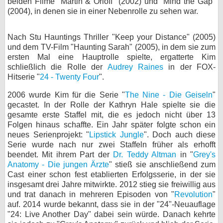
beiden Filme "Martin & Orloff" (2002) und "Mind the Gap"
(2004), in denen sie in einer Nebenrolle zu sehen war.
Nach Stu Hauntings Thriller "Keep your Distance" (2005)
und dem TV-Film "Haunting Sarah" (2005), in dem sie zum
ersten Mal eine Hauptrolle spielte, ergatterte Kim
schließlich die Rolle der
Audrey Raines
in der FOX-
Hitserie "
24 - Twenty Four
".
2006 wurde Kim für die Serie "
The Nine - Die Geiseln
"
gecastet. In der Rolle der Kathryn Hale spielte sie die
gesamte erste Staffel mit, die es jedoch nicht über 13
Folgen hinaus schaffte. Ein Jahr später folgte schon ein
neues Serienprojekt: "
Lipstick Jungle
". Doch auch diese
Serie wurde nach nur zwei Staffeln früher als erhofft
beendet. Mit ihrem Part der
Dr. Teddy Altman
in "
Grey's
Anatomy - Die jungen Ärzte
" stieß sie anschließend zum
Cast einer schon fest etablierten Erfolgsserie, in der sie
insgesamt drei Jahre mitwirkte. 2012 stieg sie freiwillig aus
und trat danach in mehreren Episoden von "
Revolution
"
auf. 2014 wurde bekannt, dass sie in der "24"-Neuauflage
"24: Live Another Day" dabei sein würde. Danach kehrte