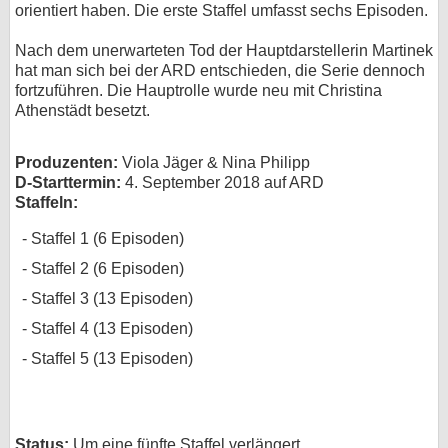
orientiert haben. Die erste Staffel umfasst sechs Episoden.
bei X
Nach dem unerwarteten Tod der Hauptdarstellerin Martinek
hat man sich bei der ARD entschieden, die Serie dennoch
bei Facebook
fortzuführen. Die Hauptrolle wurde neu mit Christina
Athenstädt besetzt.
Kontakt
Produzenten:
Viola Jäger & Nina Philipp
Nutzungsbedingungen
D-Starttermin:
4. September 2018 auf ARD
Staffeln:
Datenschutz
Staffel 1 (6 Episoden)
Cookie-Einstellungen
Staffel 2 (6 Episoden)
Staffel 3 (13 Episoden)
Impressum
Staffel 4 (13 Episoden)
Desktop-Ansicht
Staffel 5 (13 Episoden)
myFanbase
Status:
Um eine fünfte Staffel verlängert.