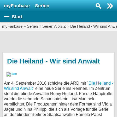
myFanbase
Serien
Serie suchen...
Start
Home
SERIEN
myFanbase
»
Serien
»
Serien A bis Z
»
Die Heiland - Wir sind Anwa
Serien
Kolumnen
Interviews
Die Heiland - Wir sind Anwalt
Veranstaltungen
KULTUR
Am 4. September 2018 schickte die ARD mit "
Die Heiland -
Specials
Wir sind Anwalt
" eine neue Serie ins Rennen. Im Zentrum
steht die blinde Anwältin Romy Heiland. Für die Hauptrolle
SERVICE
wurde die sehende Schauspielerin Lisa Martinek
Gewinnspiele
verpflichtet. Die Produzenten hinter dem Format sind Viola
Jäger und Nina Philipp, die sich als Vorlage für die Serie
Forum
an der blinden Berliner Staatsanwältin Pamela Pabst