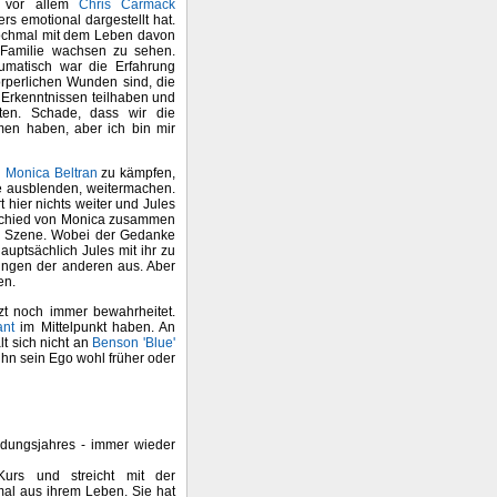
h vor allem
Chris Carmack
s emotional dargestellt hat.
 nochmal mit dem Leben davon
Familie wachsen zu sehen.
umatisch war die Erfahrung
körperlichen Wunden sind, die
 Erkenntnissen teilhaben und
ten. Schade, dass wir die
men haben, aber ich bin mir
n
Monica Beltran
zu kämpfen,
le ausblenden, weitermachen.
 hier nichts weiter und Jules
schied von Monica zusammen
ne Szene. Wobei der Gedanke
auptsächlich Jules mit ihr zu
ungen der anderen aus. Aber
en.
zt noch immer bewahrheitet.
ant
im Mittelpunkt haben. An
lt sich nicht an
Benson 'Blue'
ihn sein Ego wohl früher oder
ldungsjahres - immer wieder
Kurs und streicht mit der
mal aus ihrem Leben. Sie hat