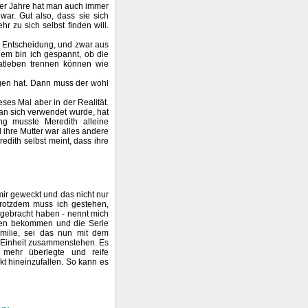
der Jahre hat man auch immer
war. Gut also, dass sie sich
zu sich selbst finden will.
e Entscheidung, und zwar aus
em bin ich gespannt, ob die
vatleben trennen können wie
n hat. Dann muss der wohl
es Mal aber in der Realität.
an sich verwendet wurde, hat
g musste Meredith alleine
 ihre Mutter war alles andere
redith selbst meint, dass ihre
mir geweckt und das nicht nur
Trotzdem muss ich gestehen,
ngebracht haben - nennt mich
ehen bekommen und die Serie
amilie, sei das nun mit dem
s Einheit zusammenstehen. Es
 mehr überlegte und reife
ikt hineinzufallen. So kann es