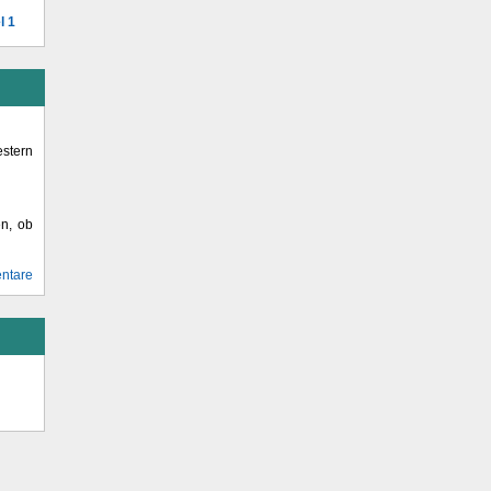
l 1
stern
en, ob
ntare