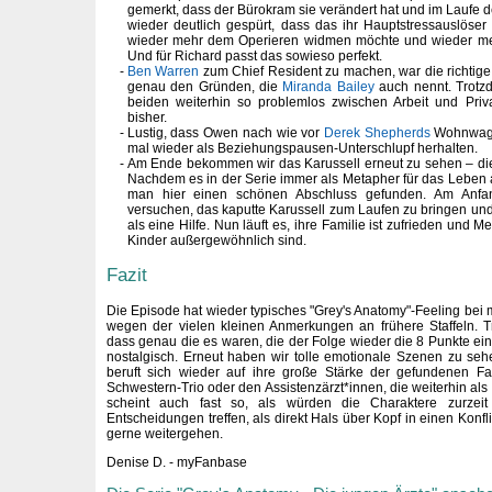
gemerkt, dass der Bürokram sie verändert hat und im Laufe 
wieder deutlich gespürt, dass das ihr Hauptstressauslöser 
wieder mehr dem Operieren widmen möchte und wieder mehr 
Und für Richard passt das sowieso perfekt.
Ben Warren
zum Chief Resident zu machen, war die richtig
genau den Gründen, die
Miranda Bailey
auch nennt. Trotzd
beiden weiterhin so problemlos zwischen Arbeit und Pri
bisher.
Lustig, dass Owen nach wie vor
Derek Shepherds
Wohnwage
mal wieder als Beziehungspausen-Unterschlupf herhalten.
Am Ende bekommen wir das Karussell erneut zu sehen – dies
Nachdem es in der Serie immer als Metapher für das Leben 
man hier einen schönen Abschluss gefunden. Am Anfan
versuchen, das kaputte Karussell zum Laufen zu bringen und
als eine Hilfe. Nun läuft es, ihre Familie ist zufrieden und Me
Kinder außergewöhnlich sind.
Fazit
Die Episode hat wieder typisches "Grey's Anatomy"-Feeling bei 
wegen der vielen kleinen Anmerkungen an frühere Staffeln. 
dass genau die es waren, die der Folge wieder die 8 Punkte ei
nostalgisch. Erneut haben wir tolle emotionale Szenen zu s
beruft sich wieder auf ihre große Stärke der gefundenen F
Schwestern-Trio oder den Assistenzärzt*innen, die weiterhin al
scheint auch fast so, als würden die Charaktere zurzeit
Entscheidungen treffen, als direkt Hals über Kopf in einen Konfl
gerne weitergehen.
Denise D. - myFanbase