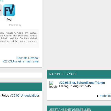
en:
Powered by
(bspw. Amazon, Apple TV, WOW,
ten Käufen der Produkte, erhält
e Arbeit. Welche Cookies dabei
beiten, erfahrt ihr in unserer
Nächste Review:
#22.03 Aus eins mach zwei
NÄCHSTE EPISODE
#20.08 Blut, Schweiß und Tränen
Freitag, 7. August
15:45
ie Folge
#22.02 Ungeduldiger
mehr Te
JETZT ANSEHEN/BESTELLEN