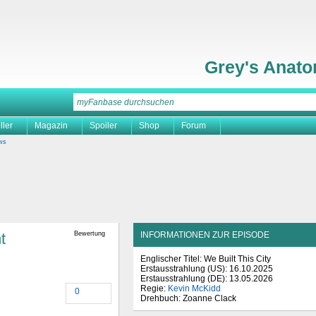
Grey's Anat
ller
Magazin
Spoiler
Shop
Forum
ws
t
Bewertung
INFORMATIONEN ZUR EPISODE
Englischer Titel: We Built This City
Erstausstrahlung (
US
): 16.10.2025
Erstausstrahlung (
DE
): 13.05.2026
Regie:
Kevin McKidd
0
Drehbuch: Zoanne Clack