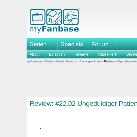
Serien
Specials
Forum
About
Episoden
Reviews
Charaktere
Darste
myFanbase
»
Serien
»
Grey's Anatomy - Die jungen Ärzte
» Reviews »
Episodenrevie
Review: #22.02 Ungeduldiger Patien