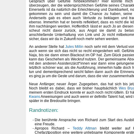
Gespräch über Gefühle hinbekommen? Hier konnte mic
überzeugen, der die widersprüchlichen Gefühle seines Charakter
Einerseits ist da natürlich die Erleichterung und Dankbarkeit,
gekommen zu sein und damit die Chance zu haben, seine 
Anderseits gab es eben auch Verluste zu beklagen und tra
ebenso. Immerhin hat er bereits reflektiert, dass es nicht die 
ihm nachhängen werden. Hoffentlich lässt er auch Jo an diesen
scheut nicht davor zurück, aus Angst sie damit zu belas
anschließende Unterhaltung von Link und Jo nicht mitbekom
sicher, dass wir da in Zukunft noch mehr sehen werden.
An anderer Stelle hat
Jules Millin
noch sehr mit dem Verlust vo
auch wenn sie sich das nicht so recht eingestehen will. Gefüh
Naja, bis sie dann einen Blackout im OP hat. Zum Glück passiert
kann das Geschehen als Weckruf nutzen. Der gemeinsame Ab
mit den anderen Assistenzärzt*innen war dann eine gelunge
letztlich schöner war, als die Ausführung, immerhin hatte doch h
tun und dementsprechend seicht fallen dann auch die Erinner
es ging ja um die Geste und darum, dass die vier zusammenhalt
Neue Anfänger, neuer Ärger. Zugegeben, das hat sich bis jet
Noch bleibt es dabei, dass wir bisher hauptsächlich
Wes Bry
meinem ersten Eindruck konnte er auch noch nicht rütteln. Er hä
Kwans
Anweisungen und auch wenn er definitiv Talent hat, wird 
später in die Bredouille bringen.
Randnotizen:
Die berühmte Ansprache von Richard zum Start des Ausbi
eine Freude.
Apropos Richard –
Teddy Altman
bleibt weiter auf 
Chefarztposition eine weitere unliebsame Komponente erst