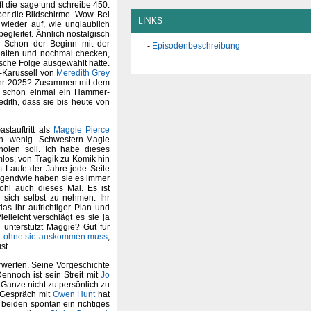
ft die sage und schreibe 450.
ber die Bildschirme. Wow. Bei
LINKS
 wieder auf, wie unglaublich
egleitet. Ähnlich nostalgisch
. Schon der Beginn mit der
Episodenbeschreibung
halten und nochmal checken,
alsche Folge ausgewählt hatte.
-Karussell von
Meredith Grey
 Jahr 2025? Zusammen mit dem
schon einmal ein Hammer-
edith, dass sie bis heute von
astauftritt als
Maggie Pierce
n wenig Schwestern-Magie
olen soll. Ich habe dieses
los, von Tragik zu Komik hin
m Laufe der Jahre jede Seite
Irgendwie haben sie es immer
ohl auch dieses Mal. Es ist
ür sich selbst zu nehmen. Ihr
s ihr aufrichtiger Plan und
elleicht verschlägt es sie ja
 unterstützt Maggie? Gut für
n ohne sie auskommen muss
,
st.
rwerfen. Seine Vorgeschichte
ennoch ist sein Streit mit
Jo
 Ganze nicht zu persönlich zu
 Gespräch mit
Owen Hunt
hat
 beiden spontan ein richtiges