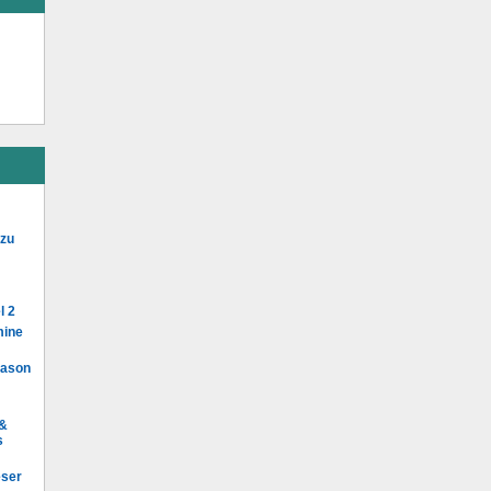
 zu
l 2
mine
Mason
 &
s
eser