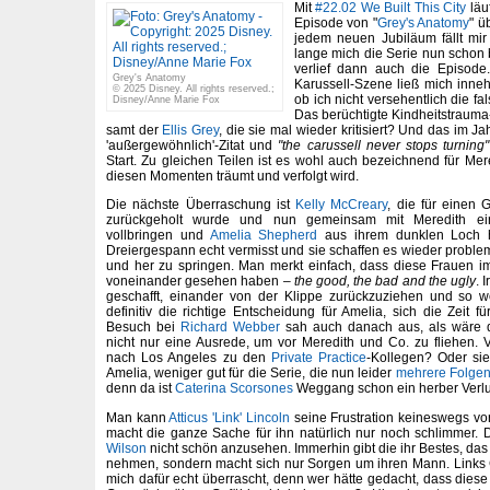
Mit
#22.02 We Built This City
läu
Episode von "
Grey's Anatomy
" ü
jedem neuen Jubiläum fällt mir
lange mich die Serie nun schon b
verlief dann auch die Episode
Grey's Anatomy
Karussell-Szene ließ mich inne
© 2025 Disney. All rights reserved.;
ob ich nicht versehentlich die f
Disney/Anne Marie Fox
Das berüchtigte Kindheitstrauma
samt der
Ellis Grey
, die sie mal wieder kritisiert? Und das im
'außergewöhnlich'-Zitat und
"the carussell never stops turning"
Start. Zu gleichen Teilen ist es wohl auch bezeichnend für Mer
diesen Momenten träumt und verfolgt wird.
Die nächste Überraschung ist
Kelly McCreary
, die für einen G
zurückgeholt wurde und nun gemeinsam mit Meredith ei
vollbringen und
Amelia Shepherd
aus ihrem dunklen Loch h
Dreiergespann echt vermisst und sie schaffen es wieder problem
und her zu springen. Man merkt einfach, dass diese Frauen i
voneinander gesehen haben –
the good, the bad and the ugly
. 
geschafft, einander von der Klippe zurückzuziehen und so w
definitiv die richtige Entscheidung für Amelia, sich die Zeit f
Besuch bei
Richard Webber
sah auch danach aus, als wäre da
nicht nur eine Ausrede, um vor Meredith und Co. zu fliehen. Vi
nach Los Angeles zu den
Private Practice
-Kollegen? Oder sie
Amelia, weniger gut für die Serie, die nun leider
mehrere Folge
denn da ist
Caterina Scorsones
Weggang schon ein herber Verlu
Man kann
Atticus 'Link' Lincoln
seine Frustration keineswegs vo
macht die ganze Sache für ihn natürlich nur noch schlimmer. D
Wilson
nicht schön anzusehen. Immerhin gibt die ihr Bestes, das
nehmen, sondern macht sich nur Sorgen um ihren Mann. Links
mich dafür echt überrascht, denn wer hätte gedacht, dass diese