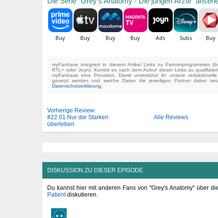
Die Serie "Grey's Anatomy - Die jungen Ärzte" anseh
myFanbase integriert in diesem Artikel Links zu Partnerprogrammen 
RTL+ oder Joyn). Kommt es nach dem Aufruf dieser Links zu qualifizier
myFanbase eine Provision. Damit unterstützt ihr unsere redaktionell
gesetzt werden und welche Daten die jeweiligen Partner dabei verar
Datenschutzerklärung
.
Vorherige Review:
#22.01 Nur die Starken
Alle Reviews
überleben
DISKUSSION ZU DIESER EPISODE
Du kannst hier mit anderen Fans von "Grey's Anatomy" über d
Patient
diskutieren.