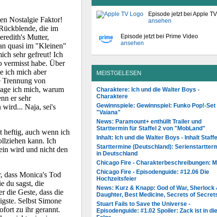
Episode jetzt bei Apple TV
ansehen
Episode jetzt bei Prime Video
ansehen
MEISTGELESEN
Charaktere: Ich und die Walter Boys -
Charaktere
Gewinnspiele: Gewinnspiel: Funko Pop!-Set
"Vaiana"
News: Paramount+ enthüllt Trailer und
Starttermin für Staffel 2 von "MobLand"
Inhalt: Ich und die Walter Boys - Inhalt Staffe
Starttermine (Deutschland): Serienstartter
in Deutschland
Chicago Fire - Charakterbeschreibungen: 
Chicago Fire - Episodenguide: #12.06 Die
Hochzeitsfeier
News: Kurz & Knapp: God of War, Sherlock
Daughter, Best Medicine, Secrets of Secret
Stuart Fails to Save the Universe -
Episodenguide: #1.02 Spoiler: Zack ist in di