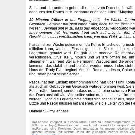
Stella und die anderen gehen die Leiter zum Dach hoch, wäh
der durch den Rauch ist. Kurz darauf ertönt der Hilferuf 'Mayday,
30 Minuten früher:
In der Eingangshalle der Wache führe
Gespräch. Letzterer hat zwar einen Kater, doch Mouch lässt ih
wissen. Kleinlaut gibt er zu, dass das Angebot zu verlockend w
angenommen hat. Herrmann freut sich aufrichtig für ihn,
Geschichte selbst veröffentlichen kann, von dem Geld, welches 
Pascal ist zur Wache gekommen, da Kellys Entscheidung noch 
mitteilen kann, wird ein Einsatz gemeldet. Sie kommen zu 
Lagerraum genutzt wird. Es gab eine massive Rauchentwi
verschlossen. Cruz, Kelly, Mouch und weitere öffnen sie,
steigen ein, während Stella, Herrmann, Vasquez und die ander
kommen, das stabil ist und belüftet werden muss. Indes sieht
Haus an, Trudy Platt beginnt Mouchs Roman zu lesen, Chloe
und Isaiah packt seine Sachen.
Pascal hat den Einsatz übernommen und hält über Funk Konta
als auch im Gebäude ein Geräusch wahrgenommen wird. Sie stel
Feuer näher kommt, sondern dass es auch eine schwarze Rau
das Dach unstabil wird. Alle sollen sofort auf die Leiter zurück 
werden. Doch die Feuerflamme breitet sich schneller aus, sodass 
Lizzie und Pascal müssen mit ansehen, wie die Leiter von der F
Daniela S. - myFanbase
myFanbase integriert in diesem Artikel Links zu Partnerprogrammen 
RTL+ oder Joyn). Kommt es nach dem Aufruf dieser Links zu qualifizier
myFanbase eine Provision. Damit unterstützt ihr unsere redaktionell
gesetzt werden und welche Daten die jeweiligen Partner dabei verar