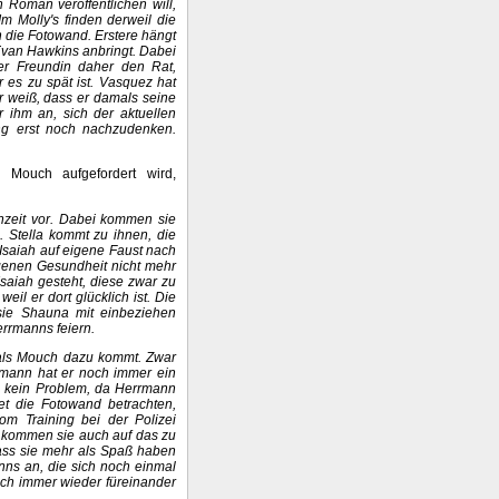
 Roman veröffentlichen will,
m Molly's finden derweil die
en die Fotowand. Erstere hängt
 Evan Hawkins anbringt. Dabei
rer Freundin daher den Rat,
 es zu spät ist. Vasquez hat
r weiß, dass er damals seine
r ihm an, sich der aktuellen
ng erst noch nachzudenken.
 Mouch aufgefordert wird,
chzeit vor. Dabei kommen sie
. Stella kommt zu ihnen, die
Isaiah auf eigene Faust nach
igenen Gesundheit nicht mehr
saiah gesteht, diese zwar zu
eil er dort glücklich ist. Die
 sie Shauna mit einbeziehen
errmanns feiern.
, als Mouch dazu kommt. Zwar
mann hat er noch immer ein
in kein Problem, da Herrmann
et die Fotowand betrachten,
m Training bei der Polizei
t kommen sie auch auf das zu
dass sie mehr als Spaß haben
ns an, die sich noch einmal
ich immer wieder füreinander