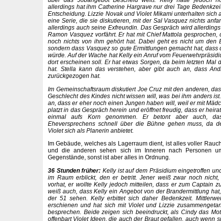
über das Jobangebot Bescheid weiß. Kelly hatte jedoch n
allerdings hat ihm Catherine Hargrave nur drei Tage Bedenkzeit
Entscheidung. Lizzie Novak und Violet Mikami unterhalten sic
eine Serie, die sie diskutieren, mit der Sal Vasquez nichts an
allerdings auch seine Exfreundin. Das Gespräch wird allerdings
Ramon Vasquez vorfährt. Er hat mit Chief Mattola gesprochen, d
noch nichts von ihm gehört hat. Dabei geht es nicht um den 
sondern dass Vasquez so gute Ermittlungen gemacht hat, dass 
würde. Auf der Wache hat Kelly ein Anruf vom Feuerwehrpräsid
dort erscheinen soll. Er hat etwas Sorgen, da beim letzten Mal d
hat. Stella kann das verstehen, aber gibt auch an, dass A
zurückgezogen hat.
Im Gemeinschaftsraum diskutiert Joe Cruz mit den anderen, da
Geschlecht des Kindes nicht wissen will, was bei ihm anders ist
an, dass er eher noch einen Jungen haben will, weil er mit Mäd
platzt in das Gespräch herein und eröffnet freudig, dass er heira
einmal aufs Korn genommen. Er betont aber auch, das
Eheversprechens schnell über die Bühne gehen muss, da d
Violet sich als Planerin anbietet.
Im Gebäude, welches als Lagerraum dient, ist alles voller Rauc
und die anderen sehen sich im Inneren nach Personen u
Gegenstände, sonst ist aber alles in Ordnung.
36 Stunden früher:
Kelly ist auf dem Präsidium eingetroffen un
im Raum erblickt, den er betritt. Jener weiß zwar noch nich
vorhat, er wollte Kelly jedoch mitteilen, dass er zum Captain 
weiß auch, dass Kelly ein Angebot von der Brandermittlung hat,
der 51 sehen. Kelly erbittet sich daher Bedenkzeit. Mittlerw
erschienen und hat sich mit Violet und Lizzie zusammengeta
besprechen. Beide zeigen sich beeindruckt, als Cindy das Motto
offenbart Violet Ideen, die auch der Braut gefallen, auch wenn s