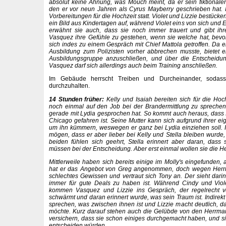
absolut keine Ahnung, was Mouch meint, da er sein fiktionalen
den er vor neun Jahren als Cyrus Mayberry geschrieben hat. I
Vorbereitungen für die Hochzeit statt. Violet und Lizzie bestück
ein Bild aus Kindertagen auf, während Violet eins von sich und
erwähnt sie auch, dass sie noch immer trauert und gibt ih
Vasquez ihre Gefühle zu gestehen, wenn sie welche hat, bevor
sich indes zu einem Gespräch mit Chief Mattola getroffen. Da e
Ausbildung zum Polizisten vorher abbrechen musste, bietet e
Ausbildungsgruppe anzuschließen, und über die Entscheidu
Vasquez darf sich allerdings auch beim Training anschließen.
Im Gebäude herrscht Treiben und Durcheinander, sodass
durchzuhalten.
14 Stunden früher:
Kelly und Isaiah bereiten sich für die Ho
noch einmal auf den Job bei der Brandermittlung zu sprechen
gerade mit Lydia gesprochen hat. So kommt auch heraus, dass 
Chicago gefahren ist. Seine Mutter kann sich aufgrund ihrer e
um ihn kümmern, weswegen er ganz bei Lydia einziehen soll. I
mögen, dass er aber lieber bei Kelly und Stella bleiben wurde, w
beiden fühlen sich geehrt, Stella erinnert aber daran, dass
müssen bei der Entscheidung. Aber erst einmal wollen sie die H
Mittlerweile haben sich bereits einige im Molly's eingefunden
hat er das Angebot von Greg angenommen, doch wegen Herr
schlechtes Gewissen und vertraut sich Tony an. Der sieht dar
immer für gute Deals zu haben ist. Während Cindy und Viol
kommen Vasquez und Lizzie ins Gespräch, der regelrecht vo
schwärmt und daran erinnert wurde, was sein Traum ist. Indirek
sprechen, was zwischen ihnen ist und Lizzie macht deutlich, 
möchte. Kurz darauf stehen auch die Gelübde von den Herrman
versichern, dass sie schon einiges durchgemacht haben, und s
entscheiden würden.