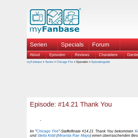
Serien
Specials
Forum
About
Episoden
Reviews
Charaktere
Darste
myFanbase
»
Serien
»
Chicago Fire
» Episoden »
Episodenguide
Episode: #14.21 Thank You
Im "
Chicago Fire
"-Staffelfinale #14.21 Thank You bekommen
K
und
Stella Kidd
(
Miranda Rae Mayo
) einen überraschenden Bes