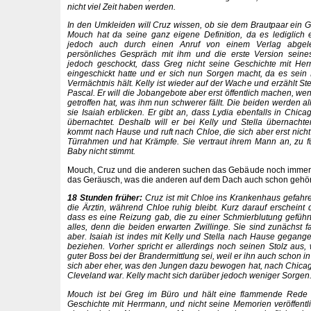
nicht viel Zeit haben werden.
In den Umkleiden will Cruz wissen, ob sie dem Brautpaar ein
Mouch hat da seine ganz eigene Definition, da es lediglich 
jedoch auch durch einen Anruf von einem Verlag abgele
persönliches Gespräch mit ihm und die erste Version seine
jedoch geschockt, dass Greg nicht seine Geschichte mit Herr
eingeschickt hatte und er sich nun Sorgen macht, da es sein
Vermächtnis hält. Kelly ist wieder auf der Wache und erzählt S
Pascal. Er will die Jobangebote aber erst öffentlich machen, w
getroffen hat, was ihm nun schwerer fällt. Die beiden werden al
sie Isaiah erblicken. Er gibt an, dass Lydia ebenfalls in Chica
übernachtet. Deshalb will er bei Kelly und Stella übernacht
kommt nach Hause und ruft nach Chloe, die sich aber erst nicht m
Türrahmen und hat Krämpfe. Sie vertraut ihrem Mann an, zu f
Baby nicht stimmt.
Mouch, Cruz und die anderen suchen das Gebäude noch immer 
das Geräusch, was die anderen auf dem Dach auch schon gehör
18 Stunden früher:
Cruz ist mit Chloe ins Krankenhaus gefahr
die Ärztin, während Chloe ruhig bleibt. Kurz darauf erscheint di
dass es eine Reizung gab, die zu einer Schmierblutung geführt 
alles, denn die beiden erwarten Zwillinge. Sie sind zunächst f
aber. Isaiah ist indes mit Kelly und Stella nach Hause gegange
beziehen. Vorher spricht er allerdings noch seinen Stolz aus, w
guter Boss bei der Brandermittlung sei, weil er ihn auch schon in 
sich aber eher, was den Jungen dazu bewogen hat, nach Chicago
Cleveland war. Kelly macht sich darüber jedoch weniger Sorgen
Mouch ist bei Greg im Büro und hält eine flammende Rede 
Geschichte mit Herrmann, und nicht seine Memorien veröffentli