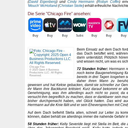
(
David Eigenberg
) und
Cindy Herrmann
(
Robyn Coffin
) er
'Mouch' McHolland
(
Christian Stolte
) erhält erfreuliche Nachricht
Die Serie "Chicago Fire" ansehen:
Beim Einsatz auf dem Dach forde
das Dach belüftet wird, währe
darin unterstützt. Plötzlich hör
und wissen nicht, um was es sich
Chicago Fire
72 Stunden früher:
Herrmann reg
© 2025 Open 4 Business
noch keine Baugenehmigung für
Productions LLC. All Rights
Reserved.
bereits in drei Tagen losgehen 
daher ihren Mann zu beruhi
gewesen und hat Kekse gebacken, damit sie schneller zur G
ihr Mann ihre Backkunst kritisiert. Kurz darauf bekommt er all
Genehmigung, was ihm allerdings auch nicht so passt, da es
versucht ihm begreiflich zu machen, dass er dankbarer sein muss
bisher durchgemacht haben, viel Glück hatten. Das wird 
Herrmann auf die Knie fällt und er sein Eheversprechen mit Cindy
Auf dem Dach befiehlt Stella allen, schnell zur Leiter zu kom
können, dabei behält sie allerdings immer die nahende Gefahr i
58 Stunden früher:
Kelly Severide liegt mit Stella im Bett, die