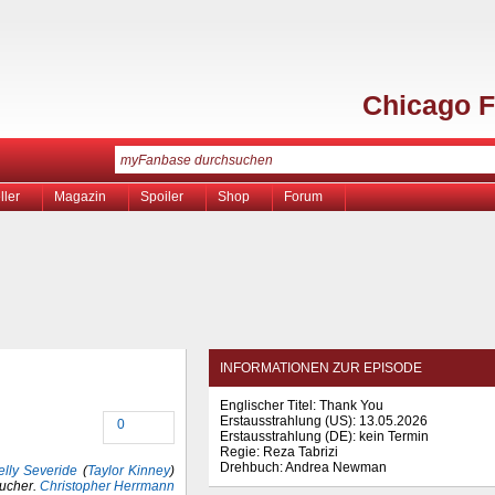
Chicago F
ller
Magazin
Spoiler
Shop
Forum
INFORMATIONEN ZUR EPISODE
Englischer Titel: Thank You
Erstausstrahlung (
US
): 13.05.2026
0
Erstausstrahlung (
DE
): kein Termin
Regie: Reza Tabrizi
Drehbuch: Andrea Newman
elly Severide
(
Taylor Kinney
)
ucher.
Christopher Herrmann