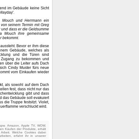
rend im Gebäude keine Sicht
 Mayday'.
n Mouch und Herrmann ein
n von seinem Termin mit Greg
ar und dass er die Geldsumme
 da Mouch ihre gemeinsame
er bekommt.
aussteht. Bevor er ihm diese
einem Gebäude, welches als
cklung und die Türen sind
 um Zugang zu bekommen und
en über die Leiter aufs Dach
 sich Cindy Muster fürs neue
 kommt vom Einkaufen wieder
kt, als sowohl auf dem Dach
len fest, dass nicht nur das
chentwicklung gibt und dass
und das Gebäude soll evakuiert
die Truppe festsitzt. Violet,
euerflamme verschluckt wird.
(bspw. Amazon, Apple TV, WOW,
ten Käufen der Produkte, erhält
e Arbeit. Welche Cookies dabei
beiten, erfahrt ihr in unserer