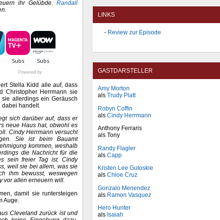
neuern ihr Gelübde.
Randall
en.
LINKS
Review zur Episode
GASTDARSTELLER
Powered by
rt Stella Kidd alle auf, dass
Amy Morton
nd Christopher Herrmann sie
als
Trudy Platt
en sie allerdings ein Geräusch
 dabei handelt.
Robyn Coffin
als
Cindy Herrmann
t sich darüber auf, dass er
s neue Haus hat, obwohl es
Anthony Ferraris
soll. Cindy Herrmann versucht
als Tony
gen. Sie ist beim Bauamt
enehmigung kommen, weshalb
Randy Flagler
erdings die Nachricht für die
als
Capp
 sein freier Tag ist. Cindy
, weil sie bei allem, was sie
Kristen Lee Gutoskie
auch ihm bewusst, weswegen
als
Chloe Cruz
 vor allen erneuern will.
Gonzalo Menendez
men, damit sie runtersteigen
als
Ramon Vasquez
m Auge.
Hero Hunter
 aus Cleveland zurück ist und
als
Isaiah