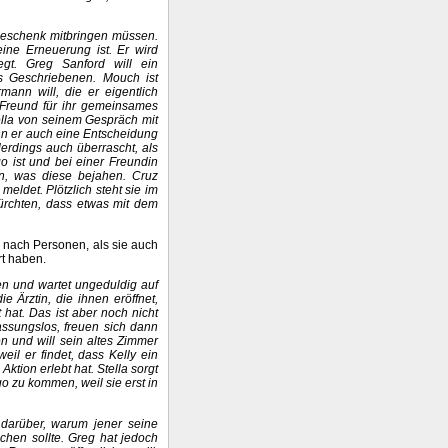
 Geschenk mitbringen müssen.
eine Erneuerung ist. Er wird
gt. Greg Sanford will ein
s Geschriebenen. Mouch ist
mann will, die er eigentlich
 Freund für ihr gemeinsames
tella von seinem Gespräch mit
enn er auch eine Entscheidung
lerdings auch überrascht, als
go ist und bei einer Freundin
en, was diese bejahen. Cruz
eldet. Plötzlich steht sie im
ürchten, dass etwas mit dem
nach Personen, als sie auch
t haben.
en und wartet ungeduldig auf
e Ärztin, die ihnen eröffnet,
hat. Das ist aber noch nicht
assungslos, freuen sich dann
n und will sein altes Zimmer
eil er findet, dass Kelly ein
Aktion erlebt hat. Stella sorgt
 zu kommen, weil sie erst in
.
darüber, warum jener seine
chen sollte. Greg hat jedoch