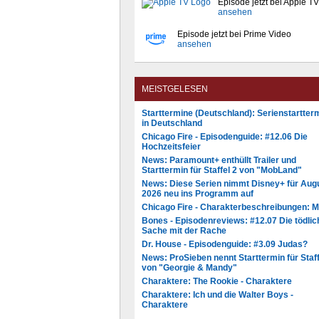
Episode jetzt bei Apple TV
ansehen
Episode jetzt bei Prime Video
ansehen
MEISTGELESEN
Starttermine (Deutschland): Serienstartter
in Deutschland
Chicago Fire - Episodenguide: #12.06 Die
Hochzeitsfeier
News: Paramount+ enthüllt Trailer und
Starttermin für Staffel 2 von "MobLand"
News: Diese Serien nimmt Disney+ für Aug
2026 neu ins Programm auf
Chicago Fire - Charakterbeschreibungen: 
Bones - Episodenreviews: #12.07 Die tödlic
Sache mit der Rache
Dr. House - Episodenguide: #3.09 Judas?
News: ProSieben nennt Starttermin für Staff
von "Georgie & Mandy"
Charaktere: The Rookie - Charaktere
Charaktere: Ich und die Walter Boys -
Charaktere