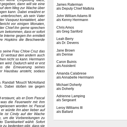
och keine Eingebung dazu,
 gegeben, dann will sie eine
James Raterman
h auf dem Weg zur Wache über
als Deputy Chief Mattola
fangen kann. Dabei erwähnt er
John William Adams III
 unterbrochen, als sein Vater
als Kenny Herrmann
er Vasquez kontaktiert, aber
Bericht vor einigen Monaten,
Chris Amos
der Chief ihn gerne sprechen
als Greg Sanford
ium bekommen, dass er sofort
ie Interne gegen ihn ermittelt
Leah Berry
ndre Hopkins die Beschwerde
als Dr. Devens
Jane Brown
ss seine Frau Chloe Cruz das
als Denise
. Er vertraut den andern auch
chen nicht so kann. Herrmann
Caron Buinis
ten wird. Dadurch wird er erst
als Assistent
s die Erneuerung seines
er Hausbau ansteht, sodass
Amanda Calabrese
als Annabelle Herrmann
h. Randall 'Mouch' McHolland
Michael Doherty
m. Dabei stoßen sie gegen
als Doherty
Adrienne Lamping
d erstaunt, als er Dom Pascal
als Sergeant
t, was die Feuerwehr mit ihm
zugelassen worden ist. Pascal
Leroy Williams III
 er würde ihn aber lieber auf
als Ballard
eile ist Cindy auf der Wache
n, um die Vorbereitungen zu
 'Dankbarkeit' wählt. Sofort
ie zu bedenken gibt, dass sie