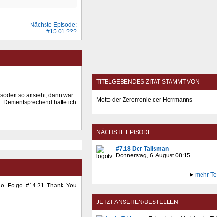
Nächste Episode:
#15.01 ???
TITELGEBENDES ZITAT STAMMT VON
soden so ansieht, dann war
Motto der Zeremonie der Herrmanns
n. Dementsprechend hatte ich
NÄCHSTE EPISODE
#7.18 Der Talisman
Donnerstag, 6. August
08:15
mehr Te
die Folge #14.21 Thank You
JETZT ANSEHEN/BESTELLEN