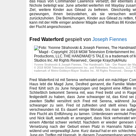
das Haus von Commander Lawrence versetzt, der ebenfalls a
Nichole beteiligt war. June arbeitet weiterhin mit Mayday zu
Ziel, weitere Kinder aus Gilead zu befreien. Gleichzeitig 
gezwungen, ihnen beizustehen, als sie versuchen wol
zurückzuholen. Die Bemühungen, Kinder aus Gilead zu retten, f
kann mit der Hilfe einiger anderer Mägde und Marthas 86 Kinder 
der Flucht angeschossen.
Fred Waterford
gespielt von
Joseph Fiennes
Yvonne Strahovski & Joseph Fiennes, The Handmaid's Tale - Der Report der M
© 2018 MGM Television Entertainment Inc. and Relentless Productions, LLC.
trademark of Metro-Goldwyn-Mayer Studios Inc. All Rights Reserved.; George 
Fred Waterford ist mit Serena verheiratet und ein mächtiger Co
Haus lebt die Magd June, Desfred genannt, die Familie Water
Fred fühlt sich zu June hingezogen und beginnt eine Affäre mit
Schließlich bekommt Serena mit, was Fred treibt und in Rage
festgestellt zu haben, dass June schwanger ist, das Kind sei 
zweiten Staffel versöhnt sich Fred mit Serena, während Ju
schwanger zu sein. Fred ist zufrieden und stellt eines Tag
verschwunden ist. Es dauert einige Monate, bis man sie aufge
ihre Flucht als Entführung zu tarnen. Unterdessen vermutet Fr
und Nick läuft, weshalb er arrangiert, dass Nick verheiratet wi
einem Attentat schwer verletzt. Nachdem er wieder genesen ist
Versetzung nach der Geburt einen Platz in Hannahs Nähe 
wütend und vergewaltigt June. Kurz darauf hat er ein schlechte
June ein Treffen mit Hannah. In diesem Zusammenhang verschw