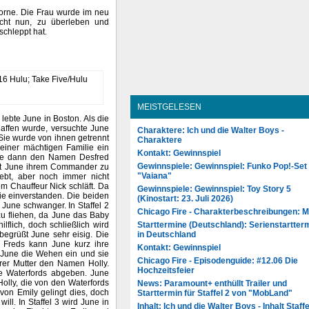
orne. Die Frau wurde im neu
ucht nun, zu überleben und
schleppt hat.
MEISTGELESEN
ebte June in Boston. Als die
haffen wurde, versuchte June
Charaktere: Ich und die Walter Boys -
 Sie wurde von ihnen getrennt
Charaktere
 einer mächtigen Familie ein
Kontakt: Gewinnspiel
June dann den Namen Desfred
Gewinnspiele: Gewinnspiel: Funko Pop!-Set
 ist June ihrem Commander zu
"Vaiana"
lebt, aber noch immer nicht
m Chauffeur Nick schläft. Da
Gewinnspiele: Gewinnspiel: Toy Story 5
 sie einverstanden. Die beiden
(Kinostart: 23. Juli 2026)
 June schwanger. In Staffel 2
Chicago Fire - Charakterbeschreibungen: 
zu fliehen, da June das Baby
ilflich, doch schließlich wird
Starttermine (Deutschland): Serienstartter
begrüßt June sehr eisig. Die
in Deutschland
n Freds kann June kurz ihre
Kontakt: Gewinnspiel
i June die Wehen ein und sie
Chicago Fire - Episodenguide: #12.06 Die
hrer Mutter den Namen Holly.
Hochzeitsfeier
ie Waterfords abgeben. June
lly, die von den Waterfords
News: Paramount+ enthüllt Trailer und
von Emily gelingt dies, doch
Starttermin für Staffel 2 von "MobLand"
ll. In Staffel 3 wird June in
Inhalt: Ich und die Walter Boys - Inhalt Staffe