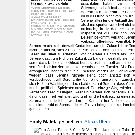
geschlafen haben, zwingt 
Schwangerschaftstest zu machen. 
Yvonne Strahovski & Elisabeth
Moss, The Handmaid's Tale - Der
Serena sich, sie reibt Fred aber
Report der Magd
dass das Kind nicht von ihm ist. 
© 2018 MGM Television
Serena alles für die Ankunft des 
Entertainment Inc. and Relentless
Productions, LLC.THE
als June spurlos verschwindet u
HANDMAID’S TALE is a trademark
auftaucht, da sie dadurch so v
of Metro-Goldwyn-Mayer Studios
Inc. All Rights Reserved.; George
verpasst hat. Als June das Ba
Kraychyk/Hulu
Beisein bekommt, verlangt Seren
verlässt, allerdings vermittel
Serena macht sich derweil Gedanken um die Zukunft ihrer Toc
nicht erlaubt ist, sich zu bilden. Sie schlägt den Commandern 
Lesen der Bibel zu erlauben, wofür Serena als Strafe ein Finge
Serena dazu, um Nicholes Zukunft zu bangen, weshalb sie nicht 
sorgt, dass Nichole aus Gilead herausgeschmuggelt wird. In der d
von Fred distanziert und sie vermisst ihre Tochter. Als Fre
arrangieren, nähern sich die Eheleute wieder an. Schließlic
werden, dass Serena Nichole sieht, doch anstatt sich 
verabschieden, will Serena die Kleine nun umso mehr zurückh
sich Hilfe in Washington, doch bald erkennt Serena, dass Co
nur für politische Spielchen ausnutzt. Der einzige Weg, wieder b
Verrat von Fred zu liegen, weshalb Serena sich mit Mark Tue
dafür, dass Fred verhaftet wird und für die Festsetzung eines 
Serena damit belohnt werden, in Kanada bei Nichole bleibe
realisiert, droht er Serena, sie zu Fall zu bringen, da sie ihm be
geholfen hat.
Emily Malek
gespielt von
Alexis Bledel