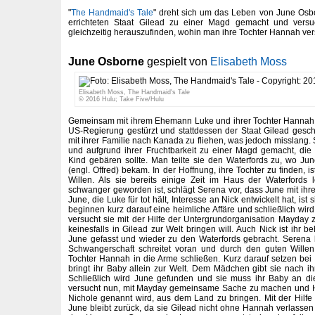
"
The Handmaid's Tale
" dreht sich um das Leben von June Osb
errichteten Staat Gilead zu einer Magd gemacht und vers
gleichzeitig herauszufinden, wohin man ihre Tochter Hannah ver
June Osborne
gespielt von
Elisabeth Moss
Elisabeth Moss, The Handmaid's Tale
© 2016 Hulu; Take Five/Hulu
Gemeinsam mit ihrem Ehemann Luke und ihrer Tochter Hannah l
US-Regierung gestürzt und stattdessen der Staat Gilead gesc
mit ihrer Familie nach Kanada zu fliehen, was jedoch misslang.
und aufgrund ihrer Fruchtbarkeit zu einer Magd gemacht, die
Kind gebären sollte. Man teilte sie den Waterfords zu, wo 
(engl. Offred) bekam. In der Hoffnung, ihre Tochter zu finden,
Willen. Als sie bereits einige Zeit im Haus der Waterfords 
schwanger geworden ist, schlägt Serena vor, dass June mit ihre
June, die Luke für tot hält, Interesse an Nick entwickelt hat, ist
beginnen kurz darauf eine heimliche Affäre und schließlich wird
versucht sie mit der Hilfe der Untergrundorganisation Mayday 
keinesfalls in Gilead zur Welt bringen will. Auch Nick ist ihr beh
June gefasst und wieder zu den Waterfords gebracht. Serena 
Schwangerschaft schreitet voran und durch den guten Wille
Tochter Hannah in die Arme schließen. Kurz darauf setzen be
bringt ihr Baby allein zur Welt. Dem Mädchen gibt sie nach i
Schließlich wird June gefunden und sie muss ihr Baby an d
versucht nun, mit Mayday gemeinsame Sache zu machen und Ho
Nichole genannt wird, aus dem Land zu bringen. Mit der Hilfe 
June bleibt zurück, da sie Gilead nicht ohne Hannah verlassen wi