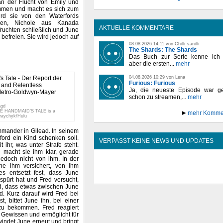
n der Flucht von Emily und
sammen und macht es sich zum
wird sie von den Waterfords
len, Nichole aus Kanada
AKTUELLE KOMMENTARE
ruchten schließlich und June
befreien. Sie wird jedoch auf
08.08.2026 14:11 von Chilli_vanilli
The Shards: The Shards
Das Buch zur Serie kenne ich n
aber die ersten...
mehr
04.08.2026 10:29 von Lena
Furious: Furious
Ja, die neueste Episode war ge
schon zu streamen,...
mehr
agd
THE HANDMAID’S TALE is a
mehr Komme
Kraychyk/Hulu
mmander in Gilead. In seinem
ford ein Kind schenken soll.
VERPASST KEINE NEWS UND UPDATES
 ihr, was unter Strafe steht.
 macht sie ihm klar, gerade
jedoch nicht von ihm. In der
ne ihm versichert, von ihm
es entsetzt fest, dass June
spürt hat und Fred versucht,
ed, dass etwas zwischen June
rd. Kurz darauf wird Fred bei
, bittet June ihn, bei einer
zu bekommen. Fred reagiert
s Gewissen und ermöglicht für
indet June erneut und bringt