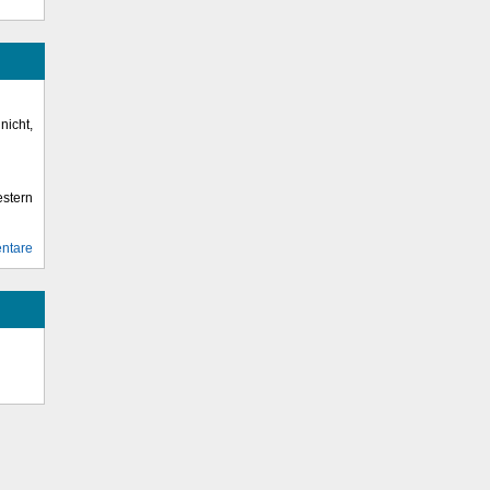
icht,
stern
ntare