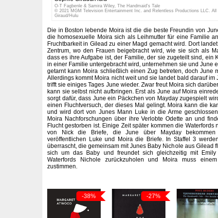
O-T Fagbenle & Samira Wiley, The Handmaid's Tale
© 2021 MGM Television Entertainment Inc. and Relentless Productions LLC. All
Giraud/Hulu
Die in Boston lebende Moira ist die die beste Freundin von Jun
die homosexuelle Moira sich als Leihmutter für eine Familie an
Fruchtbarkeit in Gilead zu einer Magd gemacht wird. Dort lande
Zentrum, wo den Frauen beigebracht wird, wie sie sich als 
dass es ihre Aufgabe ist, der Familie, der sie zugeteilt sind, ei
in einer Familie untergebracht wird, unternehmen sie und June e
getarnt kann Moira schließlich einen Zug betreten, doch June m
Allerdings kommt Moira nicht weit und sie landet bald darauf im 
trifft sie einiges Tages June wieder. Zwar freut Moira sich darü
kann sie selbst nicht aufbringen. Erst als June auf Moira einredet
sorgt dafür, dass June ein Päckchen von Mayday zugespielt wird
einen Fluchtversuch, der dieses Mal gelingt. Moira kann die 
und wird dort von Junes Mann Luke in die Arme geschlossen. I
Moira Nachforschungen über ihre Verlobte Odette an und find
Flucht gestorben ist. Einige Zeit später kommen die Waterfords
von Nick die Briefe, die June über Mayday bekommen 
veröffentlichen Luke und Moira die Briefe. In Staffel 3 wer
überrascht, die gemeinsam mit Junes Baby Nichole aus Gilead f
sich um das Baby und freundet sich gleichzeitig mit Emily
Waterfords Nichole zurückzuholen und Moira muss einem
zustimmen.
-38%
-27%