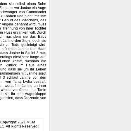
dem sie selbst einen Sohn
n Zentrum, wo Janine ein Auge
ine schwanger von Commander
 zu haben und plant, mit ihm
r Geburt des Mädchens, das
r Angela genannt wird, muss
e Trennung von ihrer Tochter
m Fluss ertränken will. Durch
och nachdem sie das Baby
t Janine den Sturz, doch sie
e zu Tode gesteinigt wird.
e krümmen Janine kein Haar.
dass Janine in Staffel 2 zum
lerdings nicht sehr lange auf,
Leben kostet, weshalb die
en. Zurück im Haus eines
t und dass sie um ihr Leben
usammensein mit Janine sorgt
el 3 schlägt Janine vor, den
n von Tante Lydia bestraft.
an, woraufhin Janine an ihrer
 wieder versöhnen, hat Tante
alb sie ihr eine Augenklappe
organisiert, dass Dutzende von