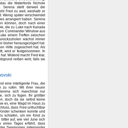
das die Waterfords Nichole
Serena stellt derweil die
eht Fred zu weit, weshalb er
rd. Wenig später verschwindet
ies arrangiert haben. Serena
sen können, doch nach einer
ole, die zu Luke nach Kanada
fe von Commander Winslow aus
 Luke einem Treffen zwischen
zurückzuholen wächst immer
r bisher herausgezögert hat.
en Hilfe zugesichert hat. Als
t, wird er festgenommen. In
 hat. Wütend macht Fred klar,
Abgrund reißen wird, falls sie
hovski
st eine intelligente Frau, die
n zu rufen. Mit ihrer neuen
 Serena sich manchmal nur
, sich zu fügen. Ihr größter
n, doch da sie selbst keine
ie es, eine Magd im Haus zu
luss, dass Fred unfruchtbar
e Kinder schenken konnte und
 zu schlafen, um ein Kind zu
bitter auf, wie viel June sich
 eines Tages erfährt, dass
der Zeremonien miteinander