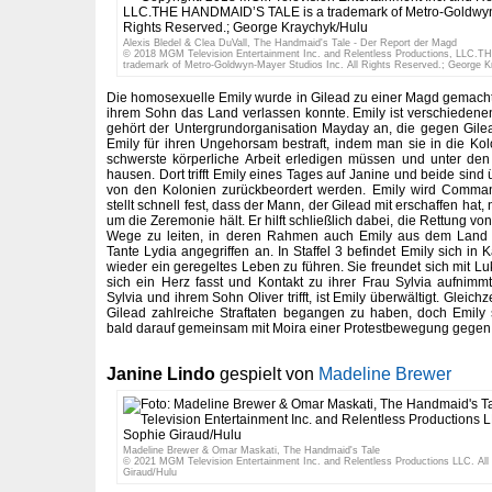
Alexis Bledel & Clea DuVall, The Handmaid's Tale - Der Report der Magd
© 2018 MGM Television Entertainment Inc. and Relentless Productions, LLC.
trademark of Metro-Goldwyn-Mayer Studios Inc. All Rights Reserved.; George 
Die homosexuelle Emily wurde in Gilead zu einer Magd gemacht, 
ihrem Sohn das Land verlassen konnte. Emily ist verschieden
gehört der Untergrundorganisation Mayday an, die gegen Gilea
Emily für ihren Ungehorsam bestraft, indem man sie in die Kol
schwerste körperliche Arbeit erledigen müssen und unter d
hausen. Dort trifft Emily eines Tages auf Janine und beide sind üb
von den Kolonien zurückbeordert werden. Emily wird Comman
stellt schnell fest, dass der Mann, der Gilead mit erschaffen hat,
um die Zeremonie hält. Er hilft schließlich dabei, die Rettung vo
Wege zu leiten, in deren Rahmen auch Emily aus dem Land 
Tante Lydia angegriffen an. In Staffel 3 befindet Emily sich in 
wieder ein geregeltes Leben zu führen. Sie freundet sich mit Luk
sich ein Herz fasst und Kontakt zu ihrer Frau Sylvia aufnimmt.
Sylvia und ihrem Sohn Oliver trifft, ist Emily überwältigt. Gleich
Gilead zahlreiche Straftaten begangen zu haben, doch Emily s
bald darauf gemeinsam mit Moira einer Protestbewegung gegen 
Janine Lindo
gespielt von
Madeline Brewer
Madeline Brewer & Omar Maskati, The Handmaid's Tale
© 2021 MGM Television Entertainment Inc. and Relentless Productions LLC. All
Giraud/Hulu