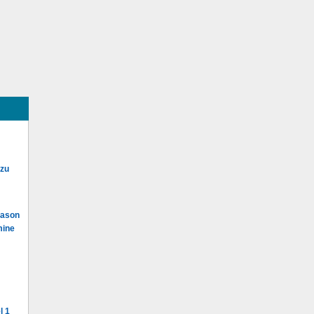
 zu
Mason
mine
l 1