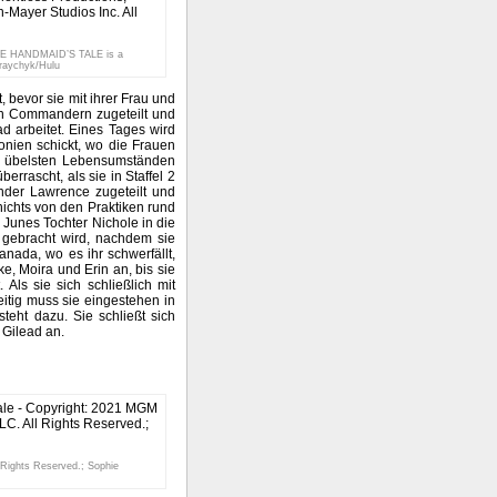
THE HANDMAID’S TALE is a
Kraychyk/Hulu
bevor sie mit ihrer Frau und
en Commandern zugeteilt und
d arbeitet. Eines Tages wird
onien schickt, wo die Frauen
en übelsten Lebensumständen
errascht, als sie in Staffel 2
der Lawrence zugeteilt und
 nichts von den Praktiken rund
n Junes Tochter Nichole in die
gebracht wird, nachdem sie
Kanada, wo es ihr schwerfällt,
e, Moira und Erin an, bis sie
 Als sie sich schließlich mit
zeitig muss sie eingestehen in
teht dazu. Sie schließt sich
Gilead an.
 Rights Reserved.; Sophie