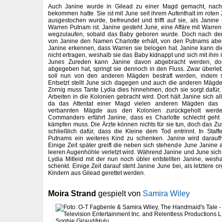
Auch Janine wurde in Gilead zu einer Magd gemacht, nach
bekommen hatte. Sie ist mit June seit ihrem Aufenthalt im rote
ausgestochen wurde, befreundet und trifft auf sie, als Jan
Warren Putnam ist. Janine gesteht June, eine Affäre mit Warren
wegzulaufen, sobald das Baby geboren wurde. Doch nach de
von Janine den Namen Charlotte erhält, von den Putnams abe
Janine erkennen, dass Warren sie belogen hat. Janine kann di
nicht ertragen, weshalb sie das Baby kidnappt und sich mit ihm i
Junes Zureden kann Janine davon abgebracht werden, d
abgegeben hat, springt sie dennoch in den Fluss. Zwar überleb
soll nun von den anderen Mägden bestraft werden, indem si
Entsetzt stellt June sich dagegen und auch die anderen Mägd
Zornig muss Tante Lydia dies hinnehmen, doch sie sorgt dafür, 
Arbeiten in die Kolonien gebracht wird. Dort hält Janine sich al
da das Attentat einer Magd vielen anderen Mägden das 
verbannten Mägde aus den Kolonien zurückgeholt werd
Commanders erfährt Janine, dass es Charlotte schlecht geh
kämpfen muss. Die Ärzte können nichts für sie tun, doch das Z
schließlich dafür, dass die Kleine dem Tod entrinnt. In Staff
Putnams ein weiteres Kind zu schenken. Janine wird daraufhi
Einige Zeit später greift die neben sich stehende June Janine 
leeren Augenhöhle verletzt wird. Während Janine und June sich
Lydia Mitleid mit der nun noch übler entstellten Janine, wesh
schenkt. Einige Zeit darauf steht Janine June bei, als letztere 
Kindern aus Gilead gerettet werden.
Moira Strand
gespielt von
Samira Wiley