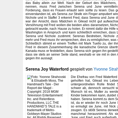
das Baby allein zur Welt. Nach der Geburt des Mädchens, 
nennen, muss Fred zwischen Serena und June vermitteln. 
Forderung, dass es Frauen erlaubt sein sollte zu lesen. Das g
einverstanden ist, als Serena zur Strafe ein Finger amputiert wi
Nichole und in Staffel 3 erkennt Fred, dass Serena und June d
war der Ansicht, dass Mädchen in Gilead nicht gut aufwach
Versöhnung mit Fred wollen die beiden alles daransetzen, Nich
gebracht wurde, nach Hause zu holen. Er nimmt dafür die Hil
Washington in Anspruch und kann schließlich erreichen, dass
Serena und Nichole zustimmt. Serenas Bestreben, Nichole 
mehr und Fred muss ihr versprechen, dies zu ermöglichen, was e
Schließlich stimmt er einem Treffen mit Mark Tuello zu, der ihn
Fred in diesem Zusammenhang die kanadische Grenze übertrit
Kanada muss er feststellen, dass Serena sich gegen ihn gestellt
dass sie stets an seiner Seite stand, weshalb er sie mit in den 
gegen ihn aussagt.
Serena Joy Waterford
gespielt von
Yvonne Stra
Die Ehefrau von Fred Waterford i
geholfen hat, Gilead ins Lebe
untergeordneten Rolle findet
schwer ab, dennoch versucht sie
Wunsch ist es, Mutter zu werde
Kinder bekommen kann, duldet s
haben. Serena kommt zu dem Sch
ist, da er wieder ihr noch Jun
so ermutigt sie June, mit Nick
zeugen. Es stößt Serena derweil 
manchmal herausnimmt. Als sie
June und Fred auch außerhalb 