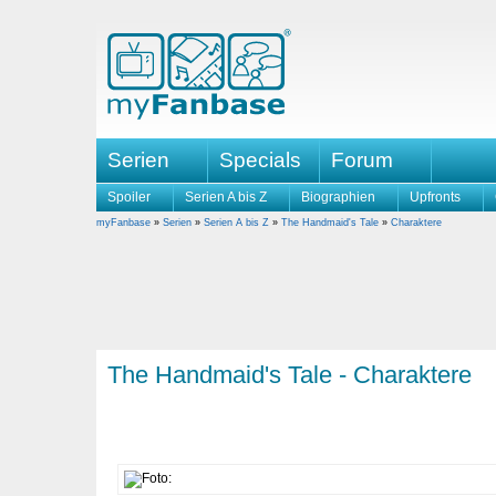
Serien
Specials
Forum
Spoiler
Serien A bis Z
Biographien
Upfronts
myFanbase
»
Serien
»
Serien A bis Z
»
The Handmaid's Tale
»
Charaktere
The Handmaid's Tale - Charaktere