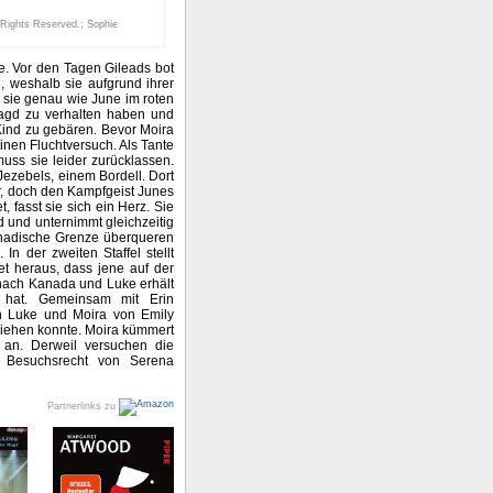
 Rights Reserved.; Sophie
e. Vor den Tagen Gileads bot
, weshalb sie aufgrund ihrer
t sie genau wie June im roten
Magd zu verhalten haben und
n Kind zu gebären. Bevor Moira
inen Fluchtversuch. Als Tante
uss sie leider zurücklassen.
Jezebels, einem Bordell. Dort
ber, doch den Kampfgeist Junes
, fasst sie sich ein Herz. Sie
 und unternimmt gleichzeitig
kanadische Grenze überqueren
n der zweiten Staffel stellt
et heraus, dass jene auf der
 nach Kanada und Luke erhält
hat. Gemeinsam mit Erin
den Luke und Moira von Emily
liehen konnte. Moira kümmert
 an. Derweil versuchen die
 Besuchsrecht von Serena
Partnerlinks zu