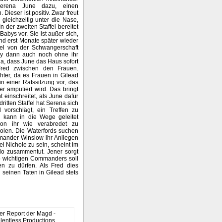
Serena June dazu, einen
Dieser ist positiv. Zwar freut
 gleichzeitig unter die Nase,
In der zweiten Staffel bereitet
Babys vor. Sie ist außer sich,
nd erst Monate später wieder
iel von der Schwangerschaft
by dann auch noch ohne ihr
a, dass June das Haus sofort
t Fred zwischen den Frauen.
hter, da es Frauen in Gilead
in einer Ratssitzung vor, das
r amputiert wird. Das bringt
einschreitet, als June dafür
ritten Staffel hat Serena sich
d vorschlägt, ein Treffen zu
h kann in die Wege geleitet
von ihr wie verabredet zu
olen. Die Waterfords suchen
mmander Winslow ihr Anliegen
ei Nichole zu sein, scheint im
llo zusammentut. Jener sorgt
so wichtigen Commanders soll
n zu dürfen. Als Fred dies
i seinen Taten in Gilead stets