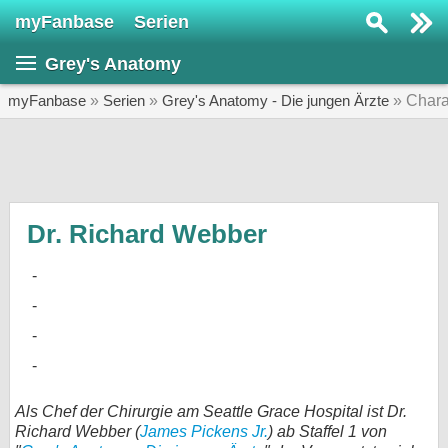
myFanbase
Serien
Serie suchen...
Grey's Anatomy
Home
SERIEN
myFanbase
»
Serien
»
Grey's Anatomy - Die jungen Ärzte
» Chara
Serien
Kolumnen
Interviews
Dr. Richard Webber
Veranstaltungen
KULTUR
Specials
SERVICE
Gewinnspiele
Als Chef der Chirurgie am Seattle Grace Hospital ist Dr.
Richard Webber (
James Pickens Jr.
) ab Staffel 1 von
Forum