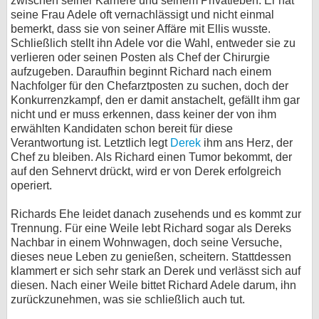
zwischen seiner Karriere und seinem Privatleben. Er hat
seine Frau Adele oft vernachlässigt und nicht einmal
bemerkt, dass sie von seiner Affäre mit Ellis wusste.
Schließlich stellt ihn Adele vor die Wahl, entweder sie zu
verlieren oder seinen Posten als Chef der Chirurgie
aufzugeben. Daraufhin beginnt Richard nach einem
Nachfolger für den Chefarztposten zu suchen, doch der
Konkurrenzkampf, den er damit anstachelt, gefällt ihm gar
nicht und er muss erkennen, dass keiner der von ihm
erwählten Kandidaten schon bereit für diese
Verantwortung ist. Letztlich legt
Derek
ihm ans Herz, der
Chef zu bleiben. Als Richard einen Tumor bekommt, der
auf den Sehnervt drückt, wird er von Derek erfolgreich
operiert.
Richards Ehe leidet danach zusehends und es kommt zur
Trennung. Für eine Weile lebt Richard sogar als Dereks
Nachbar in einem Wohnwagen, doch seine Versuche,
dieses neue Leben zu genießen, scheitern. Stattdessen
klammert er sich sehr stark an Derek und verlässt sich auf
diesen. Nach einer Weile bittet Richard Adele darum, ihn
zurückzunehmen, was sie schließlich auch tut.