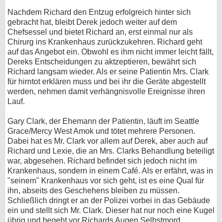
Nachdem Richard den Entzug erfolgreich hinter sich
gebracht hat, bleibt Derek jedoch weiter auf dem
Chefsessel und bietet Richard an, erst einmal nur als
Chirurg ins Krankenhaus zurückzukehren. Richard geht
auf das Angebot ein. Obwohl es ihm nicht immer leicht fällt,
Dereks Entscheidungen zu aktzeptieren, bewährt sich
Richard langsam wieder. Als er seine Patientin Mrs. Clark
für hirntot erklären muss und bei ihr die Geräte abgestellt
werden, nehmen damit verhängnisvolle Ereignisse ihren
Lauf.
Gary Clark, der Ehemann der Patientin, läuft im Seattle
Grace/Mercy West Amok und tötet mehrere Personen.
Dabei hat es Mr. Clark vor allem auf Derek, aber auch auf
Richard und Lexie, die an Mrs. Clarks Behandlung beteiligt
war, abgesehen. Richard befindet sich jedoch nicht im
Krankenhaus, sondern in einem Café. Als er erfährt, was in
"seinem" Krankenhaus vor sich geht, ist es eine Qual für
ihn, abseits des Geschehens bleiben zu müssen.
Schließlich dringt er an der Polizei vorbei in das Gebäude
ein und stellt sich Mr. Clark. Dieser hat nur noch eine Kugel
übrig und begeht vor Richards Augen Selbstmord.