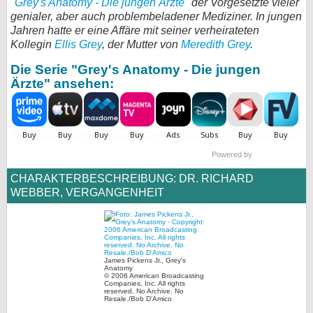
"
Grey's Anatomy - Die jungen Ärzte
" der Vorgesetzte vieler
genialer, aber auch problembeladener Mediziner. In jungen
bei X
Jahren hatte er eine Affäre mit seiner verheirateten
Kollegin
Ellis Grey
, der Mutter von
Meredith Grey
.
bei Facebook
Die Serie "Grey's Anatomy - Die jungen
Ärzte" ansehen:
Kontakt
Nutzungsbedingungen
Datenschutz
Powered by
CHARAKTERBESCHREIBUNG: DR. RICHARD
Cookie-Einstellungen
WEBBER, VERGANGENHEIT
Impressum
Desktop-Ansicht
myFanbase
James Pickens Jr., Grey's
Anatomy
© 2006 American Broadcasting
Companies, Inc. All rights
reserved. No Archive. No
Resale./Bob D'Amico