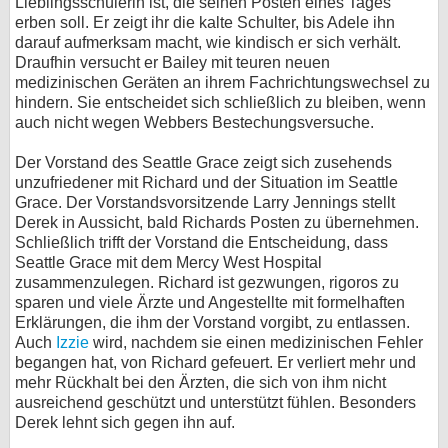
Lieblingsschülerin ist, die seinen Posten eines Tages
erben soll. Er zeigt ihr die kalte Schulter, bis Adele ihn
darauf aufmerksam macht, wie kindisch er sich verhält.
Draufhin versucht er Bailey mit teuren neuen
medizinischen Geräten an ihrem Fachrichtungswechsel zu
hindern. Sie entscheidet sich schließlich zu bleiben, wenn
auch nicht wegen Webbers Bestechungsversuche.
Der Vorstand des Seattle Grace zeigt sich zusehends
unzufriedener mit Richard und der Situation im Seattle
Grace. Der Vorstandsvorsitzende Larry Jennings stellt
Derek in Aussicht, bald Richards Posten zu übernehmen.
Schließlich trifft der Vorstand die Entscheidung, dass
Seattle Grace mit dem Mercy West Hospital
zusammenzulegen. Richard ist gezwungen, rigoros zu
sparen und viele Ärzte und Angestellte mit formelhaften
Erklärungen, die ihm der Vorstand vorgibt, zu entlassen.
Auch
Izzie
wird, nachdem sie einen medizinischen Fehler
begangen hat, von Richard gefeuert. Er verliert mehr und
mehr Rückhalt bei den Ärzten, die sich von ihm nicht
ausreichend geschützt und unterstützt fühlen. Besonders
Derek lehnt sich gegen ihn auf.