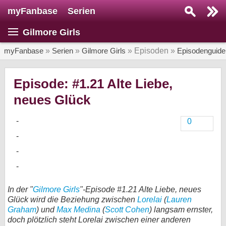
myFanbase
Serien
Serie suchen...
Gilmore Girls
Home
SERIEN
myFanbase
»
Serien
»
Gilmore Girls
» Episoden »
Episodenguide
Serien
Episode: #1.21 Alte Liebe,
Kolumnen
neues Glück
Interviews
0
Veranstaltungen
KULTUR
Specials
SERVICE
In der "
Gilmore Girls
"-Episode #1.21 Alte Liebe, neues
Gewinnspiele
Glück wird die Beziehung zwischen
Lorelai
(
Lauren
Graham
) und
Max Medina
(
Scott Cohen
) langsam ernster,
Forum
doch plötzlich steht Lorelai zwischen einer anderen