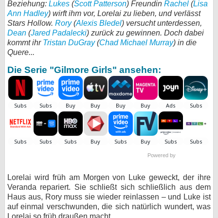
Beziehung:
Lukes
(
Scott Patterson
) Freundin
Rachel
(
Lisa
Ann Hadley
) wirft ihm vor, Lorelai zu lieben, und verlässt
bei X
Stars Hollow.
Rory
(
Alexis Bledel
) versucht unterdessen,
Dean
(
Jared Padalecki
) zurück zu gewinnen. Doch dabei
bei Facebook
kommt ihr
Tristan DuGray
(
Chad Michael Murray
) in die
Quere...
Kontakt
Die Serie "Gilmore Girls" ansehen:
Nutzungsbedingungen
Datenschutz
Cookie-Einstellungen
Impressum
Powered by
Desktop-Ansicht
Lorelai wird früh am Morgen von Luke geweckt, der ihre
myFanbase
Veranda repariert. Sie schließt sich schließlich aus dem
Haus aus, Rory muss sie wieder reinlassen – und Luke ist
auf einmal verschwunden, die sich natürlich wundert, was
Lorelai so früh draußen macht,.