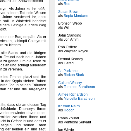
 Bastard Jon Snow bekommt.
als
Ros
ryn. Als Jaime zu ihr stößt,
Susan Brown
n vor seinem Tod sein Wissen
als
Septa Mordane
 Jaime versichert ihr, dass
ll. In Winterfell berichtet
Bronson Webb
 seinem Gefolge auf dem Weg
als Will
gibt.
John Standing
nen der Burg erspäht. Als er
als Jon Arryn
richten, schimpft Catelyn mit
n zu klettern.
Rob Ostlere
als Waymar Royce
alle Starks und die übrigen
uten Freund nach neun Jahren
Dermot Keaney
ypta zu gehen, um die Toten zu
als Gared
nigs an und schlägt außerdem
en zu vereinen.
Art Parkinson
als
Rickon Stark
me ins Zimmer platzt und ihn
 In der Krypta stehen Robert
Callum Wharry
ihren Tod in seinen Träumen
als
Tommen Baratheon
getan hat und die Targaryens
Aimee Richardson
als
Myrcella Baratheon
 ihr, dass sie an diesem Tag
Kristian Nairn
schüchterte Daenerys ihrem
als
Hodor
erlieren wieder davon reitet.
ermittler zwischen ihnen und
Rania Zouari
icht in Gefahr ist und dass er
als Pentoshi Servant
 segeln und seinen Thron
ng der beiden ein und sagt,
Ian Whyte