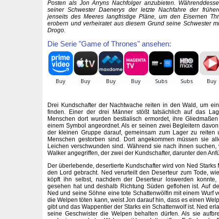
Posten als Jon Arryns Nachfolger anzubieten. Währenddesse
seiner Schwester Daenerys der letzte Nachfahre der früher
jenseits des Meeres langfristige Pläne, um den Eisernen T
erobern und verheiratet aus diesem Grund seine Schwester mi
Drogo.
Die Serie "Game of Thrones" ansehen:
Drei Kundschafter der Nachtwache reiten in den Wald, um ei
finden. Einer der drei Männer stößt tatsächlich auf das Lag
Menschen dort wurden bestialisch ermordet, ihre Gliedmaßen 
einem Symbol angeordnet. Als er seinen zwei Begleitern davon e
der kleinen Gruppe darauf, gemeinsam zum Lager zu reiten 
Menschen gestorben sind. Dort angekommen müssen sie aller
Leichen verschwunden sind. Während sie nach ihnen suchen,
Walker angegriffen, der zwei der Kundschafter, darunter den Anfüh
Der überlebende, desertierte Kundschafter wird von Ned Starks 
den Lord gebracht. Ned verurteilt den Deserteur zum Tode, wi
köpft ihn selbst, nachdem der Deserteur loswerden konnte,
gesehen hat und deshalb Richtung Süden geflohen ist. Auf 
Ned und seine Söhne eine tote Schattenwölfin mit einem Wurf 
die Welpen töten kann, weist Jon darauf hin, dass es einen Welp
gibt und das Wappentier der Starks ein Schattenwolf ist. Ned erl
seine Geschwister die Welpen behalten dürfen. Als sie aufbr