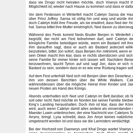
dass sie Drogo nicht heiraten möchte, doch Viserys macht ih
Möglichkeit ist, wieder nach Hause zu kommen und dass er dafür
Vor dem Festessen in Winterfell macht Catelyn Sansa die Haar
über Prinz Joffrey. Sansa ist völlig hin und weg und würde ihn
doch Catelyn trübt ihre Freude, als sie erwähnt, dass Ned der H
hat. Sansa bittet ihre Mutter eindringlich, Ned davon zu überzeug
Während des Fests kommt Neds Bruder Benjen in Winterfell 
begrüßt, der nicht am Fest teilnehmen darf, weil Catelyn d
königliche Familie beleidigen würde, wenn ein Bastard mit ihne
ihm daraufhin sagt, dass er auch als Bastard jederzeit wi
beizutreten, bittet Jon sofort, dass Benjen ihn mitnimmt, wenn e
sein Onkel macht ihm klar, dass er nichts überstürzen und sich
seine Familie für immer hinter sich lassen will. Nachdem Benj
beizuwohnen, taucht Tyrion auf und sagt Jon, dass er sich n
Bastard zu sein, sondern dass er es wie eine Rüstung tragen soll
Auf dem Fest unterhält Ned sich mit Benjen über den Deserteur, d
ihm von dessen Berichten über die White Walkers. Cat
währenddessen über die mögliche Heirat ihrer Kinder und Jai
neuen Posten als Hand des Königs.
Abends unterhalten sich Ned und Catelyn im Bett darüber, ob
soll oder nicht. Ned möchte im Norden bei seiner Familie bleiben
King’s Landing heraushalten. Doch ihm ist klar, dass der Kön
wird, auch wenn Catelyn damit alles andere als einverstanden 
Maester Luwin unterbrochen, der eine Nachricht von Catelyns S
Arryns, bringt. Lysa schreibt, dass Jon Arryn keines natürlic
umgebracht worden ist und dass sie die Lannisters verdächtigt.
Bei der Hochzeit von Daenerys und Khal Drogo wartet Viserys 