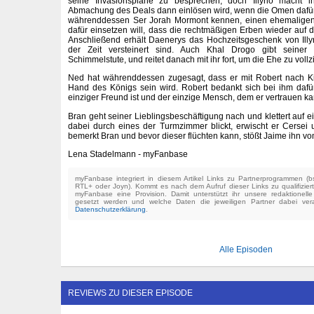
seine Invasionspläne zu besprechen, doch Illyrio macht 
Abmachung des Deals dann einlösen wird, wenn die Omen dafür 
währenddessen Ser Jorah Mormont kennen, einen ehemaligen Ri
dafür einsetzen will, dass die rechtmäßigen Erben wieder au
Anschließend erhält Daenerys das Hochzeitsgeschenk von Illyri
der Zeit versteinert sind. Auch Khal Drogo gibt seiner
Schimmelstute, und reitet danach mit ihr fort, um die Ehe zu voll
Ned hat währenddessen zugesagt, dass er mit Robert nach Ki
Hand des Königs sein wird. Robert bedankt sich bei ihm dafü
einziger Freund ist und der einzige Mensch, dem er vertrauen ka
Bran geht seiner Lieblingsbeschäftigung nach und klettert auf ei
dabei durch eines der Turmzimmer blickt, erwischt er Cersei
bemerkt Bran und bevor dieser flüchten kann, stößt Jaime ihn v
Lena Stadelmann - myFanbase
myFanbase integriert in diesem Artikel Links zu Partnerprogrammen 
RTL+ oder Joyn). Kommt es nach dem Aufruf dieser Links zu qualifizier
myFanbase eine Provision. Damit unterstützt ihr unsere redaktionell
gesetzt werden und welche Daten die jeweiligen Partner dabei verar
Datenschutzerklärung
.
Alle Episoden
REVIEWS ZU DIESER EPISODE