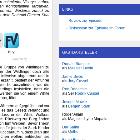
n schmiedet Viserys, neben
en Königsfamilie Targaryen,
LINKS
hron von Westeros zurück zu
t dem Dothraki-Fürsten Khal
Review zur Episode
Diskussion zur Episode im Forum
GASTDARSTELLER
Powered by
Donald Sumpter
ne Gruppe von Wildlingen zu
als
Maester Luwin
er der Wildlinge, doch alle
teilweise abgetrennt und in
Jamie Sives
rzählt, besteht der Anführer
als
Jory Cassel
und herauszufinden, wie die
dings feststellen, dass die
Ron Donachie
 werden sie von einem White
als Ser
Rodrik Cassel
rer, tötet.
Joseph Mawle
Männern aufgegriffen und vor
als
Benjen Stark
e es das Gesetz verlangt und
Roger Allam
 dass er die White Walkers
als Magister Illyrio Mopatis
dem Rückweg zur Burg finden
von fünf Welpen. Bevor Theon
Dar Salim
en für jedes der Stark-Kinder
als
Qotho
aubt daraufhin, dass Bran und
echen wollen, entdecken sie
Esmé Bianco