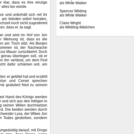
r klar, dass es ihre einzige
als White Walker
 alles tun würde.
Spencer Wilding
e und unterhält sich mit ihr
als White Walker
 am liebsten sofort heiraten,
ochzeit noch nicht zugestimmt
Claire Wright
en, dass er Ja sagt.
als Wildling-Mädchen
an und wird im Hof von Jon
er Meinung ist, dass es die
n am Tisch sitzt. Als Benjen
llkommen ist, der Nachwache
r zur Mauer zurückkehrt. Doch
 genau überlegen soll, ob er
en ihn verlässt, um dem Fest
icht dafür schämen soll, ein
.
en er getötet hat und erzählt
elyn und Cersei sprechen
me gratuliert Ned zu seinem
 Ned Hand des Königs werden
 und sich aus den Intrigen in
ig seinen Willen durchsetzen
ist. Die beiden werden durch
chwester Lysa, der Witwe Jon
hen Todes gestorben, sondern
ungeduldig darauf, mit Drogo