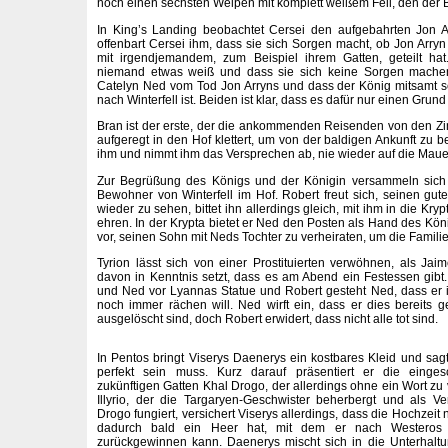
noch einen sechsten Welpen mit komplett weißem Fell, den der
In King’s Landing beobachtet Cersei den aufgebahrten Jon Ar
offenbart Cersei ihm, dass sie sich Sorgen macht, ob Jon Arry
mit irgendjemandem, zum Beispiel ihrem Gatten, geteilt hat.
niemand etwas weiß und dass sie sich keine Sorgen machen so
Catelyn Ned vom Tod Jon Arryns und dass der König mitsamt
nach Winterfell ist. Beiden ist klar, dass es dafür nur einen Grund 
Bran ist der erste, der die ankommenden Reisenden von den Zin
aufgeregt in den Hof klettert, um von der baldigen Ankunft zu be
ihm und nimmt ihm das Versprechen ab, nie wieder auf die Mauer
Zur Begrüßung des Königs und der Königin versammeln sich 
Bewohner von Winterfell im Hof. Robert freut sich, seinen g
wieder zu sehen, bittet ihn allerdings gleich, mit ihm in die Kr
ehren. In der Krypta bietet er Ned den Posten als Hand des Kö
vor, seinen Sohn mit Neds Tochter zu verheiraten, um die Famili
Tyrion lässt sich von einer Prostituierten verwöhnen, als Jai
davon in Kenntnis setzt, dass es am Abend ein Festessen gibt.
und Ned vor Lyannas Statue und Robert gesteht Ned, dass er 
noch immer rächen will. Ned wirft ein, dass er dies bereits 
ausgelöscht sind, doch Robert erwidert, dass nicht alle tot sind.
In Pentos bringt Viserys Daenerys ein kostbares Kleid und sagt
perfekt sein muss. Kurz darauf präsentiert er die einge
zukünftigen Gatten Khal Drogo, der allerdings ohne ein Wort zu v
Illyrio, der die Targaryen-Geschwister beherbergt und als V
Drogo fungiert, versichert Viserys allerdings, dass die Hochzeit n
dadurch bald ein Heer hat, mit dem er nach Westeros
zurückgewinnen kann. Daenerys mischt sich in die Unterhaltu