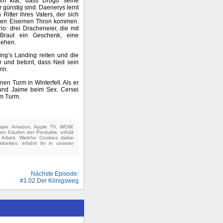
ihm klar, dass Drogo seine
günstig sind. Daenerys lernt
tter ihres Vaters, der sich
f den Eisernen Thron kommen.
o: drei Dracheneier, die mit
 Braut ein Geschenk, eine
ziehen.
ng’s Landing reiten und die
r und betont, dass Ned sein
nn.
nen Turm in Winterfell. Als er
 und Jaime beim Sex. Cersei
om Turm.
(bspw. Amazon, Apple TV, WOW,
ten Käufen der Produkte, erhält
e Arbeit. Welche Cookies dabei
beiten, erfahrt ihr in unserer
Nächste Episode:
#1.02 Der Königsweg