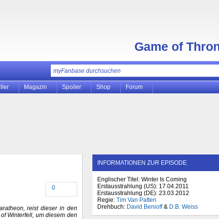
Game of Thro
ller
Magazin
Spoiler
Shop
Forum
INFORMATIONEN ZUR EPISODE
Englischer Titel: Winter Is Coming
Erstausstrahlung (
US
): 17.04.2011
0
Erstausstrahlung (
DE
): 23.03.2012
Regie:
Tim Van Patten
Drehbuch:
David Benioff
&
D.B. Weiss
atheon, reist dieser in den
of Winterfell, um diesem den