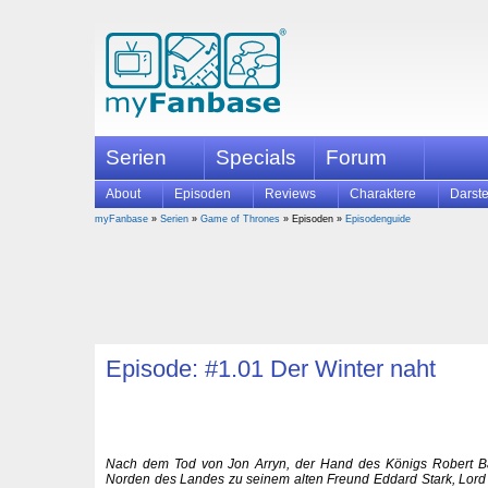
Serien
Specials
Forum
About
Episoden
Reviews
Charaktere
Darste
myFanbase
»
Serien
»
Game of Thrones
» Episoden »
Episodenguide
Episode: #1.01 Der Winter naht
Nach dem Tod von Jon Arryn, der Hand des Königs Robert Bar
Norden des Landes zu seinem alten Freund Eddard Stark, Lord 