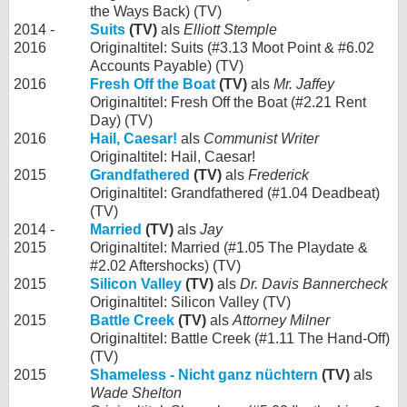
the Ways Back) (TV)
2014 -
Suits
(TV)
als
Elliott Stemple
2016
Originaltitel: Suits (#3.13 Moot Point & #6.02
Accounts Payable) (TV)
2016
Fresh Off the Boat
(TV)
als
Mr. Jaffey
Originaltitel: Fresh Off the Boat (#2.21 Rent
Day) (TV)
2016
Hail, Caesar!
als
Communist Writer
Originaltitel: Hail, Caesar!
2015
Grandfathered
(TV)
als
Frederick
Originaltitel: Grandfathered (#1.04 Deadbeat)
(TV)
2014 -
Married
(TV)
als
Jay
2015
Originaltitel: Married (#1.05 The Playdate &
#2.02 Aftershocks) (TV)
2015
Silicon Valley
(TV)
als
Dr. Davis Bannercheck
Originaltitel: Silicon Valley (TV)
2015
Battle Creek
(TV)
als
Attorney Milner
Originaltitel: Battle Creek (#1.11 The Hand-Off)
(TV)
2015
Shameless - Nicht ganz nüchtern
(TV)
als
Wade Shelton