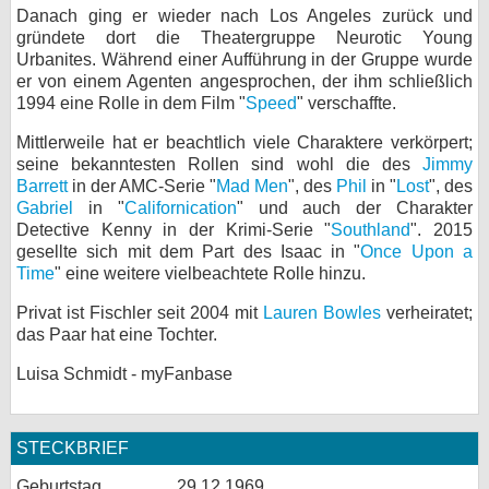
Danach ging er wieder nach Los Angeles zurück und
bei X
gründete dort die Theatergruppe Neurotic Young
Urbanites. Während einer Aufführung in der Gruppe wurde
bei Facebook
er von einem Agenten angesprochen, der ihm schließlich
1994 eine Rolle in dem Film "
Speed
" verschaffte.
Mittlerweile hat er beachtlich viele Charaktere verkörpert;
Kontakt
seine bekanntesten Rollen sind wohl die des
Jimmy
Barrett
in der AMC-Serie "
Mad Men
", des
Phil
in "
Lost
", des
Nutzungsbedingungen
Gabriel
in "
Californication
" und auch der Charakter
Detective Kenny in der Krimi-Serie "
Southland
". 2015
Datenschutz
gesellte sich mit dem Part des Isaac in "
Once Upon a
Time
" eine weitere vielbeachtete Rolle hinzu.
Cookie-Einstellungen
Privat ist Fischler seit 2004 mit
Lauren Bowles
verheiratet;
das Paar hat eine Tochter.
Impressum
Luisa Schmidt - myFanbase
Desktop-Ansicht
myFanbase
STECKBRIEF
Geburtstag
29.12.1969