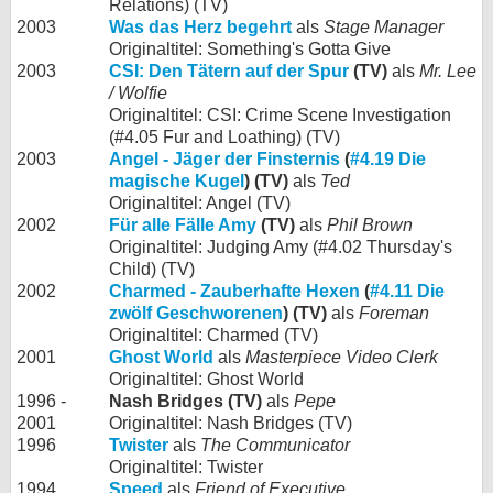
Relations) (TV)
2003
Was das Herz begehrt
als
Stage Manager
Originaltitel: Something's Gotta Give
2003
CSI: Den Tätern auf der Spur
(TV)
als
Mr. Lee
/ Wolfie
Originaltitel: CSI: Crime Scene Investigation
(#4.05 Fur and Loathing) (TV)
2003
Angel - Jäger der Finsternis
(
#4.19 Die
magische Kugel
) (TV)
als
Ted
Originaltitel: Angel (TV)
2002
Für alle Fälle Amy
(TV)
als
Phil Brown
Originaltitel: Judging Amy (#4.02 Thursday's
Child) (TV)
2002
Charmed - Zauberhafte Hexen
(
#4.11 Die
zwölf Geschworenen
) (TV)
als
Foreman
Originaltitel: Charmed (TV)
2001
Ghost World
als
Masterpiece Video Clerk
Originaltitel: Ghost World
1996 -
Nash Bridges (TV)
als
Pepe
2001
Originaltitel: Nash Bridges (TV)
1996
Twister
als
The Communicator
Originaltitel: Twister
1994
Speed
als
Friend of Executive