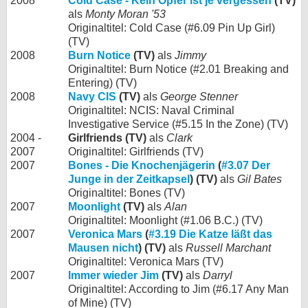
2008
Cold Case - Kein Opfer ist je vergessen
(TV)
als
Monty Moran '53
Originaltitel: Cold Case (#6.09 Pin Up Girl)
(TV)
2008
Burn Notice
(TV)
als
Jimmy
Originaltitel: Burn Notice (#2.01 Breaking and
Entering) (TV)
2008
Navy CIS
(TV)
als
George Stenner
Originaltitel: NCIS: Naval Criminal
Investigative Service (#5.15 In the Zone) (TV)
2004 -
Girlfriends (TV)
als
Clark
2007
Originaltitel: Girlfriends (TV)
2007
Bones - Die Knochenjägerin
(
#3.07 Der
Junge in der Zeitkapsel
) (TV)
als
Gil Bates
Originaltitel: Bones (TV)
2007
Moonlight
(TV)
als
Alan
Originaltitel: Moonlight (#1.06 B.C.) (TV)
2007
Veronica Mars
(
#3.19 Die Katze läßt das
Mausen nicht
) (TV)
als
Russell Marchant
Originaltitel: Veronica Mars (TV)
2007
Immer wieder Jim
(TV)
als
Darryl
Originaltitel: According to Jim (#6.17 Any Man
of Mine) (TV)