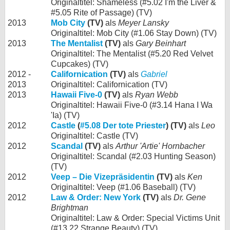
Originaltitel: Shameless (#5.02 I'm the Liver &
#5.05 Rite of Passage) (TV)
2013
Mob City
(TV)
als
Meyer Lansky
Originaltitel: Mob City (#1.06 Stay Down) (TV)
2013
The Mentalist
(TV)
als
Gary Beinhart
Originaltitel: The Mentalist (#5.20 Red Velvet
Cupcakes) (TV)
2012 -
Californication
(TV)
als
Gabriel
2013
Originaltitel: Californication (TV)
2013
Hawaii Five-0
(TV)
als
Ryan Webb
Originaltitel: Hawaii Five-0 (#3.14 Hana I Wa
'Ia) (TV)
2012
Castle
(
#5.08 Der tote Priester
) (TV)
als
Leo
Originaltitel: Castle (TV)
2012
Scandal
(TV)
als
Arthur 'Artie' Hornbacher
Originaltitel: Scandal (#2.03 Hunting Season)
(TV)
2012
Veep – Die Vizepräsidentin
(TV)
als
Ken
Originaltitel: Veep (#1.06 Baseball) (TV)
2012
Law & Order: New York
(TV)
als
Dr. Gene
Brightman
Originaltitel: Law & Order: Special Victims Unit
(#13.22 Strange Beauty) (TV)