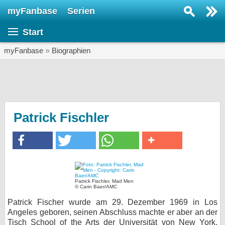
myFanbase
Serien
Serie suchen...
Start
Home
SERIEN
myFanbase
»
Biographien
Serien
Kolumnen
Interviews
Patrick Fischler
Veranstaltungen
KULTUR
Specials
SERVICE
Patrick Fischler, Mad Men
© Carin Baer/AMC
Gewinnspiele
Patrick Fischer wurde am 29. Dezember 1969 in Los
Angeles geboren, seinen Abschluss machte er aber an der
Forum
Tisch School of the Arts der Universität von New York.