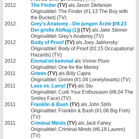
2012
The Finder
(TV)
als
Jason Stefanian
Originaltitel: The Finder (#1.13 The Boy with
the Bucket) (TV)
2012
Grey's Anatomy - Die jungen Ärzte
(
#8.23
Der große Abflug (1)
) (TV)
als
Jake Steiner
Originaltitel: Grey's Anatomy (TV)
2012
Body of Proof
(TV)
als
Joey Jablonsky
Originaltitel: Body of Proof (#2.15 Occupational
Hazards) (TV)
2012
Einmal ist keinmal
als
Vinnie Plum
Originaltitel: One for the Money
2011
Grimm
(TV)
als
Billy Capra
Originaltitel: Grimm (#1.04 Lonelyhearts) (TV)
2011
Lass es, Larry!
(TV)
als
Stu
Originaltitel: Curb Your Enthusiasm (#8.04 The
Smiley Face) (TV)
2011
Franklin & Bash
(TV)
als
John Stills
Originaltitel: Franklin & Bash (#1.06 Big Fish)
(TV)
2011
Criminal Minds
(TV)
als
Jack Fahey
Originaltitel: Criminal Minds (#6.18 Lauren)
(TV)