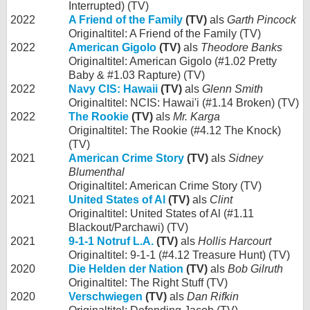
Interrupted) (TV)
2022
A Friend of the Family
(TV)
als
Garth Pincock
Originaltitel: A Friend of the Family (TV)
2022
American Gigolo
(TV)
als
Theodore Banks
Originaltitel: American Gigolo (#1.02 Pretty
Baby & #1.03 Rapture) (TV)
2022
Navy CIS: Hawaii
(TV)
als
Glenn Smith
Originaltitel: NCIS: Hawai'i (#1.14 Broken) (TV)
2022
The Rookie
(TV)
als
Mr. Karga
Originaltitel: The Rookie (#4.12 The Knock)
(TV)
2021
American Crime Story
(TV)
als
Sidney
Blumenthal
Originaltitel: American Crime Story (TV)
2021
United States of Al
(TV)
als
Clint
Originaltitel: United States of Al (#1.11
Blackout/Parchawi) (TV)
2021
9-1-1 Notruf L.A.
(TV)
als
Hollis Harcourt
Originaltitel: 9-1-1 (#4.12 Treasure Hunt) (TV)
2020
Die Helden der Nation
(TV)
als
Bob Gilruth
Originaltitel: The Right Stuff (TV)
2020
Verschwiegen
(TV)
als
Dan Rifkin