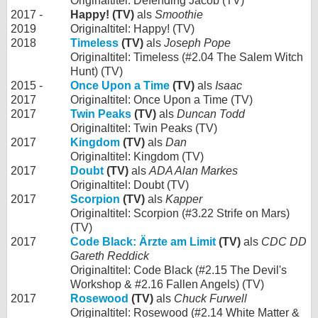
Originaltitel: Defending Jacob (TV)
2017 -
Happy! (TV)
als
Smoothie
2019
Originaltitel: Happy! (TV)
2018
Timeless
(TV)
als
Joseph Pope
Originaltitel: Timeless (#2.04 The Salem Witch
Hunt) (TV)
2015 -
Once Upon a Time
(TV)
als
Isaac
2017
Originaltitel: Once Upon a Time (TV)
2017
Twin Peaks
(TV)
als
Duncan Todd
Originaltitel: Twin Peaks (TV)
2017
Kingdom
(TV)
als
Dan
Originaltitel: Kingdom (TV)
2017
Doubt
(TV)
als
ADA Alan Markes
Originaltitel: Doubt (TV)
2017
Scorpion
(TV)
als
Kapper
Originaltitel: Scorpion (#3.22 Strife on Mars)
(TV)
2017
Code Black: Ärzte am Limit
(TV)
als
CDC DD
Gareth Reddick
Originaltitel: Code Black (#2.15 The Devil's
Workshop & #2.16 Fallen Angels) (TV)
2017
Rosewood
(TV)
als
Chuck Furwell
Originaltitel: Rosewood (#2.14 White Matter &