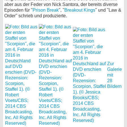
aber aus der Feder von Nick Santora, der bereits diverse
bei X
Episoden für "
Prison Break
", "
Breakout Kings
" und "Law &
Order" schrieb und produzierte.
bei Facebook
Kontakt
Nutzungsbedingungen
Datenschutz
Zur
Galerie
Cookie-Einstellungen
mit
28
Bildern
Impressum
Desktop-Ansicht
myFanbase