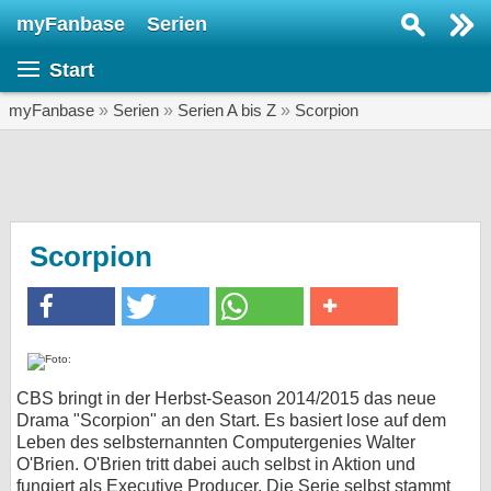
myFanbase
Serien
Serie suchen...
Start
Home
SERIEN
myFanbase
»
Serien
»
Serien A bis Z
»
Scorpion
Serien
Kolumnen
Interviews
Scorpion
Veranstaltungen
KULTUR
Specials
SERVICE
CBS bringt in der Herbst-Season 2014/2015 das neue
Drama "Scorpion" an den Start. Es basiert lose auf dem
Gewinnspiele
Leben des selbsternannten Computergenies Walter
O'Brien. O'Brien tritt dabei auch selbst in Aktion und
Forum
fungiert als Executive Producer. Die Serie selbst stammt