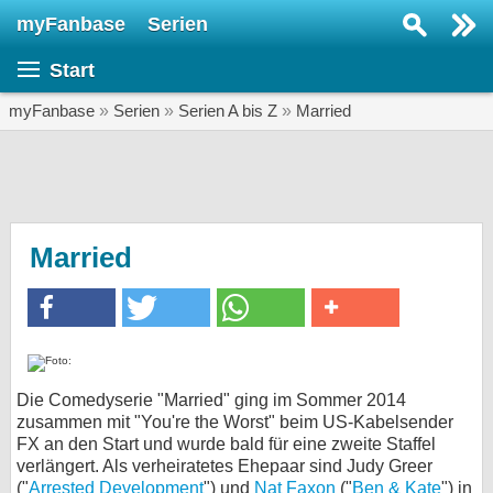
myFanbase
Serien
Serie suchen...
Start
Home
SERIEN
myFanbase
»
Serien
»
Serien A bis Z
»
Married
Serien
Kolumnen
Interviews
Married
Veranstaltungen
KULTUR
Specials
SERVICE
Die Comedyserie "Married" ging im Sommer 2014
zusammen mit "You're the Worst" beim US-Kabelsender
Gewinnspiele
FX an den Start und wurde bald für eine zweite Staffel
verlängert. Als verheiratetes Ehepaar sind Judy Greer
Forum
("
Arrested Development
") und
Nat Faxon
("
Ben & Kate
") in